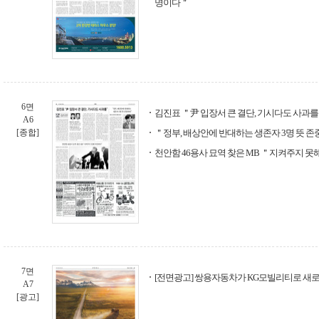
명이다＂
6면
김진표 ＂尹 입장서 큰 결단, 기시다도 사과
A6
[종합]
＂정부, 배상안에 반대하는 생존자 3명 뜻 
천안함 46용사 묘역 찾은 MB ＂지켜주지 
7면
[전면광고] 쌍용자동차가 KG모빌리티로 새
A7
[광고]