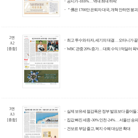
공시가 -18.6%… 역대 최대 하락
＂佛은 1700만 은퇴자 대국, 개혁 안하면 붕
2면
최고 투수와 타자, 세기의 대결… 오타니가 
A2
[종합]
WBC 관중 20% 증가… 대회 수익 1억달러 
3면
실제 보유세 절감폭은 정부 발표보다 줄어들
A3
[종합]
집값 빠진 세종 -30% 인천 -24%… 서울선 송파·
건보료 부담 줄고, 복지 수혜 대상은 확대