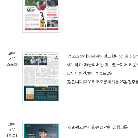
29면
[스포츠 브리핑] 세계태권도 한마당 7월 성남
A29
[스포츠]
세계최고 GK(올리버 칸·마누엘 노이어) 키운
17세 이해인, 女피겨 쇼트 2위
[알립니다] 제39회 코오롱 마라톤, 25일 경
30면
[전면광고] 하나원큐 앱 - 하나금융그룹
A30
[광고]