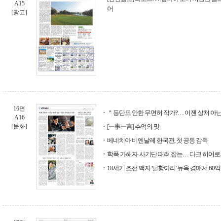
A15
어
[광고]
16면
＂등단도 안한 무면허 작가?… 이젠 상처 아
A16
[문화]
[一事一言] 추억의 맛
베네치아 비엔날레 한국관, 첫 공동 감독
학폭 가해자·사기단 때려 잡는… 다크 히어로
18세기 조선 백자 '달항아리' 뉴욕 경매서 60