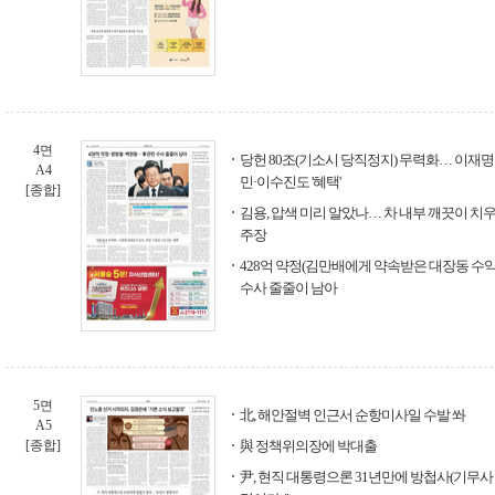
4면
당헌 80조(기소시 당직정지) 무력화… 이재명 
A4
민·이수진도 '혜택'
[종합]
김용, 압색 미리 알았나… 차 내부 깨끗이 치우
주장
428억 약정(김만배에게 약속받은 대장동 수
수사 줄줄이 남아
5면
北, 해안절벽 인근서 순항미사일 수발 쏴
A5
[종합]
與 정책위의장에 박대출
尹, 현직 대통령으론 31년만에 방첩사(기무사