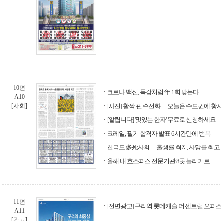
10면
코로나 백신, 독감처럼 年 1회 맞는다
A10
[사회]
[사진] 활짝 핀 수선화… 오늘은 수도권에 황
[알립니다] '맛있는 한자' 무료로 신청하세요
코레일, 필기 합격자 발표 6시간만에 번복
한국도 多死사회… 출생률 최저, 사망률 최고
올해 내 호스피스 전문기관 8곳 늘리기로
11면
[전면광고] 구리역 롯데캐슬 더 센트럴 오피
A11
[광고]