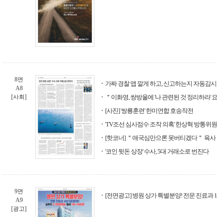
8면
가짜 경찰 앱 깔게 하고, 신고하는지 자동감
A8
[사회]
＂이화영, 쌍방울에 '나 관련된 것 정리하라' 
[사진] '쌍룡훈련' 한미연합 호송작전
'TV조선 심사점수 조작 의혹' 한상혁 방통위
[핫코너] ＂애국심만으론 못버티겠다＂ 육사 1
'코인 뒷돈 상장' 수사, 5대 거래소로 번진다
9면
[전면광고] 병원 상가 특별분양! 전문 진료과 
A9
[광고]