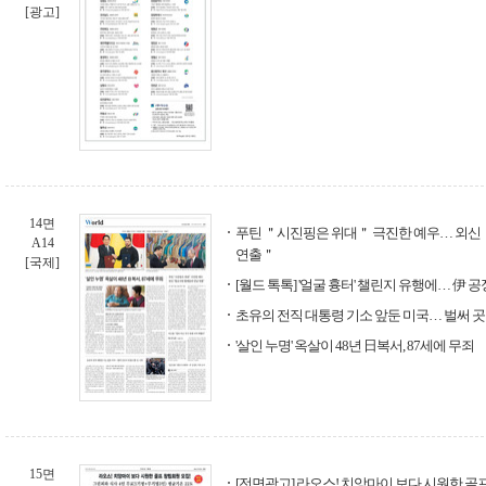
[광고]
14면
푸틴 ＂시진핑은 위대＂ 극진한 예우… 외신
A14
연출＂
[국제]
[월드 톡톡] '얼굴 흉터' 챌린지 유행에… 伊 공
초유의 전직 대통령 기소 앞둔 미국… 벌써 곳
'살인 누명' 옥살이 48년 日복서, 87세에 무죄
15면
[전면광고] 라오스! 치앙마이 보다 시원한 골프