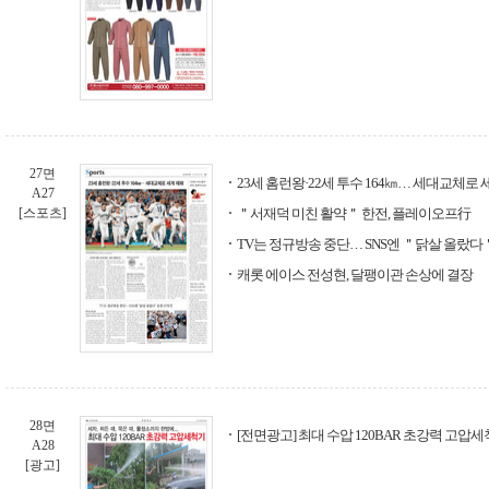
27면
23세 홈런왕·22세 투수 164㎞… 세대교체로 
A27
[스포츠]
＂서재덕 미친 활약＂ 한전, 플레이오프行
TV는 정규방송 중단… SNS엔 ＂닭살 올랐다＂
캐롯 에이스 전성현, 달팽이관 손상에 결장
28면
[전면광고] 최대 수압 120BAR 초강력 고압세
A28
[광고]