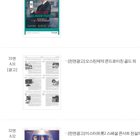
31면
[전면광고] 오스틴제약 콘드로이친 골드 외
A31
[광고]
32면
[전면광고] 미스터트롯2 스페셜 콘서트 전설
A32