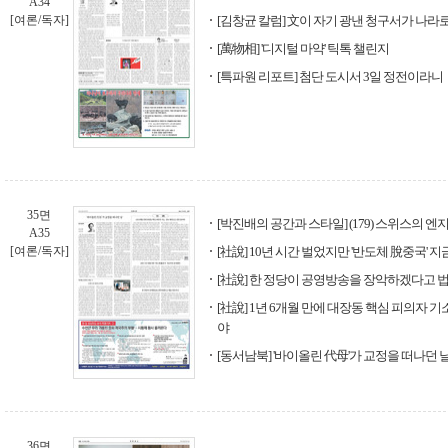
A34
[여론/독자]
[김창균 칼럼] 文이 자기 광낸 청구서가 나라
[萬物相] '디지털 마약' 틱톡 챌린지
[특파원 리포트] 첨단 도시서 3일 정전이라니
35면
[박진배의 공간과 스타일] (179) 스위스의 
A35
[여론/독자]
[社說] 10년 시간 벌었지만 '반도체 脫중국'
[社說] 한 정당이 공영방송을 장악하겠다고 
[社說] 1년 6개월 만에 대장동 핵심 피의자 기
야
[동서남북] '바이올린 代母'가 교정을 떠나던 
36면