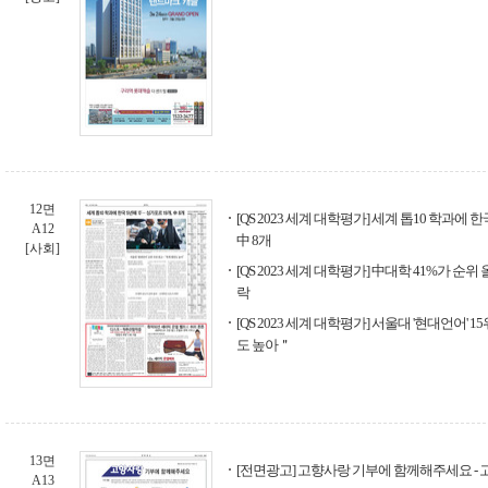
12면
[QS 2023 세계 대학평가] 세계 톱10 학과에 한국
A12
中 8개
[사회]
[QS 2023 세계 대학평가] 中대학 41%가 순
락
[QS 2023 세계 대학평가] 서울대 '현대언어' 
도 높아＂
13면
[전면광고] 고향사랑 기부에 함께해주세요 -
A13