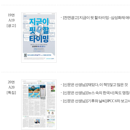
19면
[전면광고] 지금이 핏 할 타이밍 - 삼성화재 
A19
[광고]
20면
[신문은 선생님] [재밌다, 이 책!] 많고 많은 것
A20
[특집]
[신문은 선생님] [뉴스 속의 한국사] 독도 명
[신문은 선생님] [기후와 날씨] IPCC 6차 보고