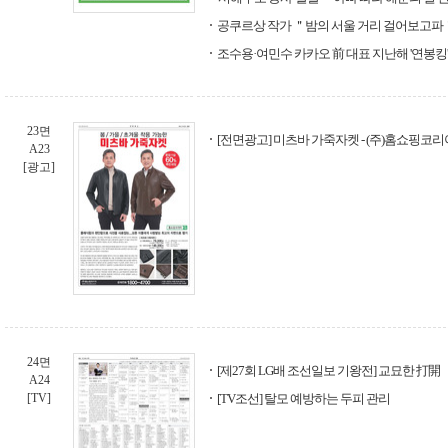
공쿠르상 작가 ＂밤의 서울 거리 걸어보고파
조수용·여민수 카카오 前 대표 지난해 '연봉킹'
23면
[전면광고] 미츠바 가죽자켓 - (주)홈쇼핑코리
A23
[광고]
24면
[제27회 LG배 조선일보 기왕전] 교묘한 打開
A24
[TV]
[TV조선] 탈모 예방하는 두피 관리