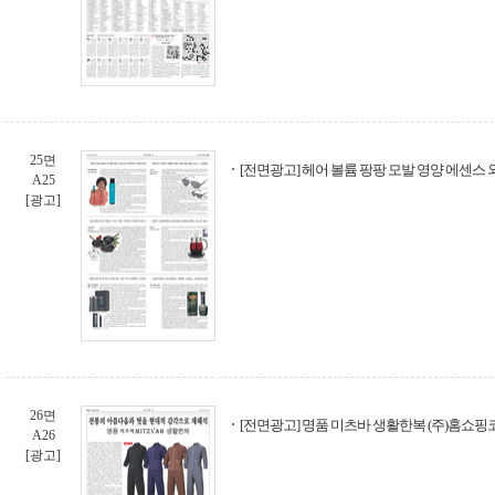
25면
[전면광고] 헤어 볼륨 팡팡 모발 영양 에센스 
A25
[광고]
26면
[전면광고] 명품 미츠바 생활한복 (주)홈쇼
A26
[광고]