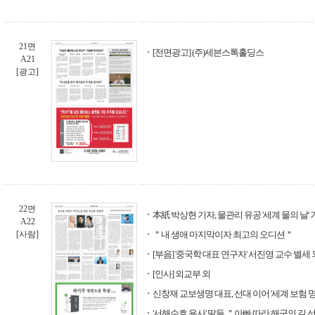
21면
[전면광고] (주)세븐스톡홀딩스
A21
[광고]
22면
本紙 박상현 기자, 물관리 유공 '세계 물의 날'
A22
[사람]
＂내 생애 마지막이자 최고의 오디션＂
[부음] '중국학 대표 연구자' 서진영 교수 별세 
[인사] 외교부 외
신창재 교보생명 대표, 선대 이어 '세계 보험 
'서해수호 용사' 딸들 ＂아빠 따라 해군의 길 