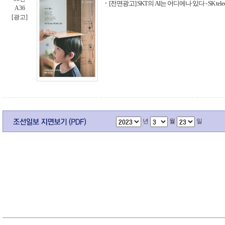
[전면광고] SKT의 AI는 어디에나 있다 - SK tele
A36
[광고]
년
월
일