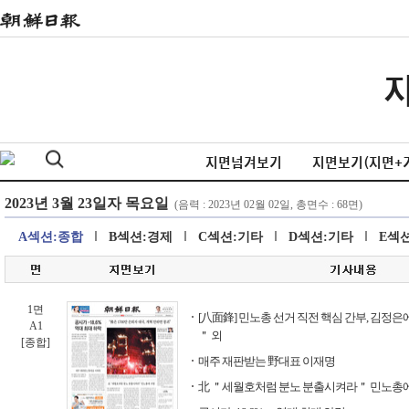
지면넘겨보기
지면보기(지면+
A섹션:종합
B섹션:경제
C섹션:기타
D섹션:기타
E섹
1면
[八面鋒] 민노총 선거 직전 핵심 간부, 김정은
A1
＂ 외
[종합]
매주 재판받는 野대표 이재명
北 ＂세월호처럼 분노 분출시켜라＂ 민노총