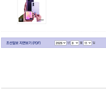
년
월
일