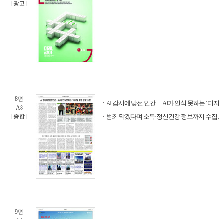
[광고]
8면
AI 감시에 맞선 인간… AI가 인식 못하는 ‘디
A8
[종합]
범죄 막겠다며 소득·정신건강 정보까지 수집…
9면