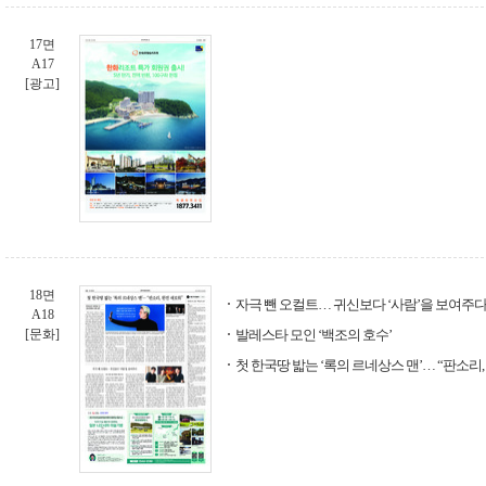
17면
A17
[광고]
18면
자극 뺀 오컬트… 귀신보다 ‘사람’을 보여주
A18
[문화]
발레스타 모인 ‘백조의 호수’
첫 한국땅 밟는 ‘록의 르네상스 맨’… “판소리,