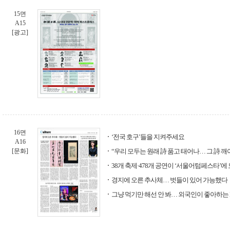
15면
A15
[광고]
16면
‘전국 호구’들을 지켜주세요
A16
[문화]
“우리 모두는 원래 詩 품고 태어나… 그 詩 
38개 축제·478개 공연이 ‘서울어텀페스타’에
경지에 오른 추사체… 벗들이 있어 가능했다
그냥 먹기만 해선 안 봐… 외국인이 좋아하는 