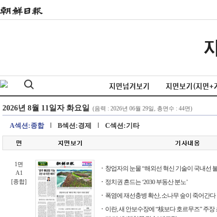
지면넘겨보기
지면보기(지면+
A섹션:종합
B섹션:경제
C섹션:기타
1면
창업자의 눈물 “해외선 혁신 기술이 국내선 
A1
[종합]
정치권 흔드는 ‘2030 부동산 분노’
폭염에 재선충병 확산, 소나무 숲이 죽어간다
이란, 새 안보수장에 “核보다 호르무즈” 주장 