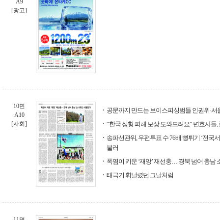
A9
[광고]
10면
공문까지 만드는 보이스피싱범들 인권위·서울
A10
[사회]
“한국 성형 피해 보상 도와드려요” 변호사들,
송파선관위, 우편투표 수 76배 뻥튀기 ‘전국서
불러
폭염이 키운 ‘재앙’ 재선충… 경북 넘어 충남
태극기 휘날렸던 그날처럼
11면