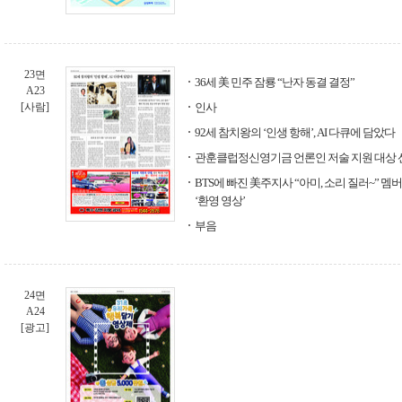
23면
36세 美 민주 잠룡 “난자 동결 결정”
A23
[사람]
인사
92세 참치왕의 ‘인생 항해’, AI 다큐에 담았다
관훈클럽정신영기금 언론인 저술 지원 대상 
BTS에 빠진 美주지사 “아미, 소리 질러~” 멤버
‘환영 영상’
부음
24면
A24
[광고]