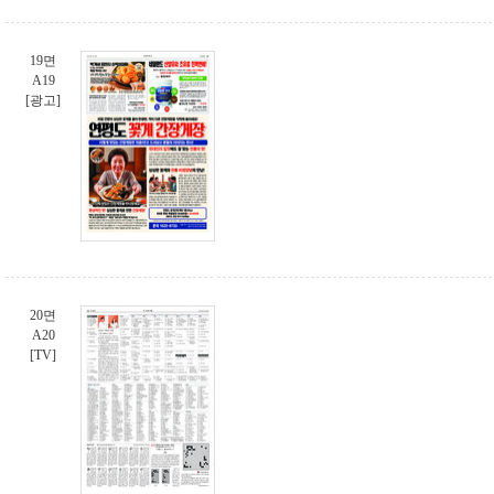
19면
A19
[광고]
20면
A20
[TV]