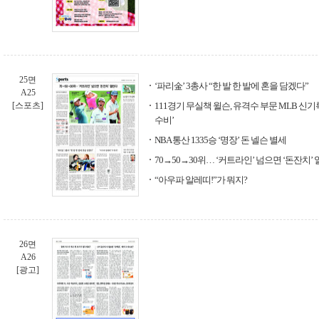
25면
‘파리金’ 3총사 “한 발 한 발에 혼을 담겠다”
A25
[스포츠]
111경기 무실책 윌슨, 유격수 부문 MLB 신기
수비’
NBA 통산 1335승 ‘명장’ 돈 넬슨 별세
70→50→30위… ‘커트라인’ 넘으면 ‘돈잔치’
“아우파 알레띠!”가 뭐지?
26면
A26
[광고]