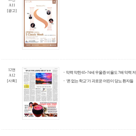
A11
[광고]
12면
악력 약한 65~74세 우울증 비율도 7배 악력 
A12
[사회]
‘폰 없는 학교’가 괴로운 어린이 당뇨 환자들