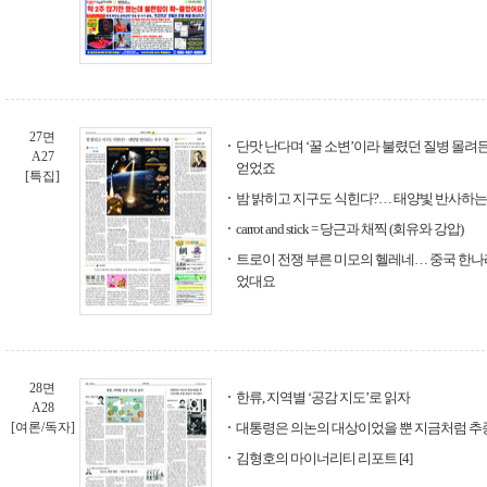
27면
단맛 난다며 ‘꿀 소변’이라 불렸던 질병 몰려
A27
얻었죠
[특집]
밤 밝히고 지구도 식힌다?… 태양빛 반사하는
carrot and stick = 당근과 채찍 (회유와 강압)
트로이 전쟁 부른 미모의 헬레네… 중국 한나
었대요
28면
한류, 지역별 ‘공감 지도’로 읽자
A28
[여론/독자]
대통령은 의논의 대상이었을 뿐 지금처럼 추
김형호의 마이너리티 리포트 [4]