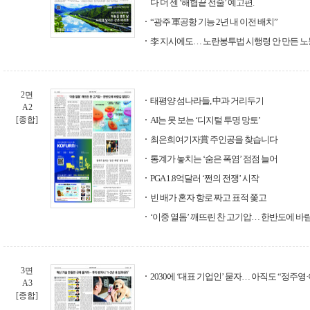
다 더 센 ‘해협끝 전술’ 예고편.
“광주 軍공항 기능 2년 내 이전 배치”
李 지시에도… 노란봉투법 시행령 안 만든 
2면
태평양 섬나라들, 中과 거리두기
A2
[종합]
AI는 못 보는 ‘디지털 투명 망토’
최은희여기자賞 주인공을 찾습니다
통계가 놓치는 ‘숨은 폭염’ 점점 늘어
PGA 1.8억달러 ‘쩐의 전쟁’ 시작
빈 배가 혼자 항로 짜고 표적 쫓고
‘이중 열돔’ 깨뜨린 찬 고기압… 한반도에 바
3면
2030에 ‘대표 기업인’ 묻자… 아직도 “정주영
A3
[종합]