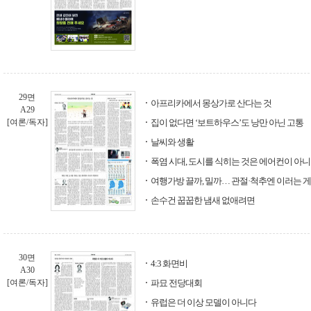
29면
아프리카에서 몽상가로 산다는 것
A29
[여론/독자]
집이 없다면 ‘보트하우스’도 낭만 아닌 고통
날씨와 생활
폭염 시대, 도시를 식히는 것은 에어컨이 아
여행가방 끌까, 밀까… 관절·척추엔 이러는 게
손수건 꿉꿉한 냄새 없애려면
30면
4:3 화면비
A30
[여론/독자]
파묘 전당대회
유럽은 더 이상 모델이 아니다