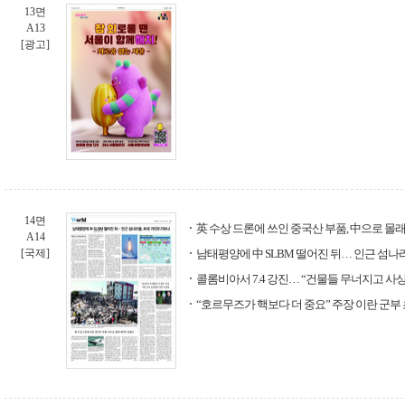
13면
A13
[광고]
14면
英 수상 드론에 쓰인 중국산 부품, 中으로 몰
A14
[국제]
남태평양에 中 SLBM 떨어진 뒤… 인근 섬나
콜롬비아서 7.4 강진… “건물들 무너지고 사
“호르무즈가 핵보다 더 중요” 주장 이란 군부