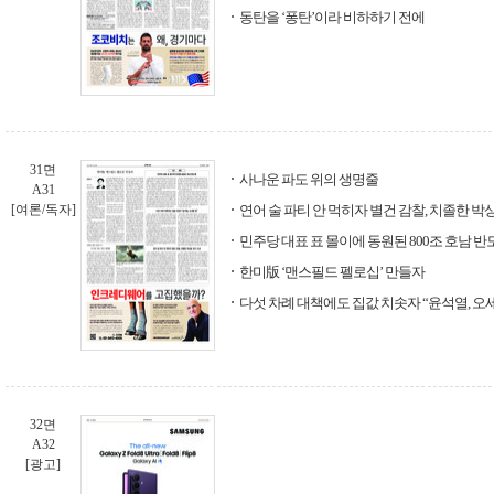
동탄을 ‘퐁탄’이라 비하하기 전에
31면
사나운 파도 위의 생명줄
A31
[여론/독자]
연어 술 파티 안 먹히자 별건 감찰, 치졸한 박
민주당 대표 표 몰이에 동원된 800조 호남 반
한미版 ‘맨스필드 펠로십’ 만들자
다섯 차례 대책에도 집값 치솟자 “윤석열, 오세
32면
A32
[광고]