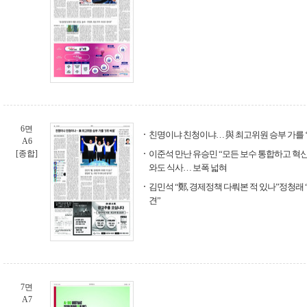
6면
친명이냐 친청이냐… 與 최고위원 승부 가를 ‘
A6
[종합]
이준석 만난 유승민 “모든 보수 통합하고 혁신
와도 식사… 보폭 넓혀
김민석 “鄭, 경제정책 다뤄본 적 있나”정청래 
견”
7면
A7