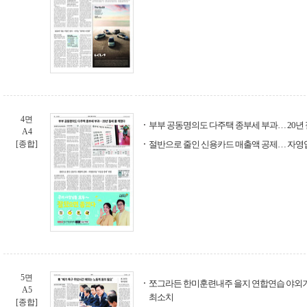
4면
부부 공동명의도 다주택 종부세 부과… 20년 
A4
[종합]
절반으로 줄인 신용카드 매출액 공제… 자영업
5면
쪼그라든 한미훈련내주 을지 연합연습 야외기동
A5
최소치
[종합]