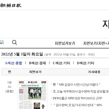
지면넘겨보기
지면보기(지면+
A섹션:종합
B섹션:경제
C섹션:기타
D섹션:기타
1면
靑 ＂MB·김경수 사면 시간상 어렵다＂
A1
[종합]
文, 오늘 국무회의서 검수완박 직접 공포할 듯
[NOW] 출근·재택 섞은 '하이브리드 근무'
＂검수완박, 文 임기내 처리 반대＂ 60%