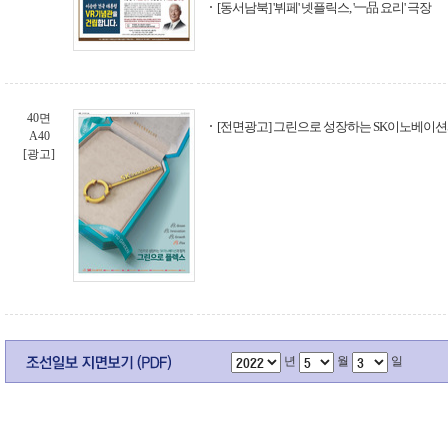
[동서남북] '뷔페' 넷플릭스, '一品 요리' 극장
40면
[전면광고] 그린으로 성장하는 SK이노베이션
A40
[광고]
년
월
일