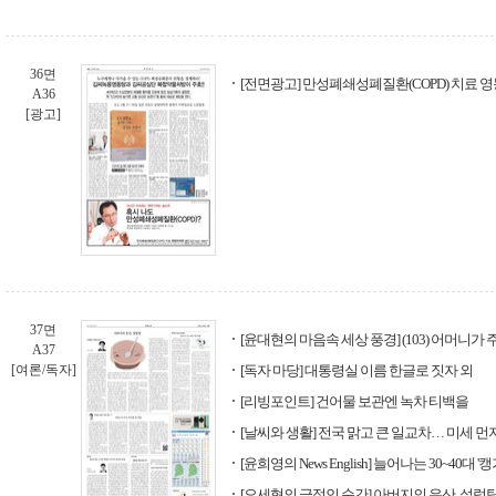
36면
[전면광고] 만성폐쇄성폐질환(COPD) 치료 
A36
[광고]
37면
[윤대현의 마음속 세상 풍경] (103) 어머니가
A37
[여론/독자]
[독자 마당] 대통령실 이름 한글로 짓자 외
[리빙포인트] 건어물 보관엔 녹차 티백을
[날씨와 생활] 전국 맑고 큰 일교차… 미세 먼지 
[윤희영의 News English] 늘어나는 30~40대 '
[오세혁의 극적인 순간] 아버지의 유산, 설렁