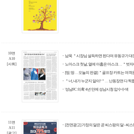
10면
남욱 ＂시장님 설득하면 된다며 유동규가 대
A10
[사회]
노마스크 첫날, 열에 아홉은 마스크… ＂벗
[땅, 땅… 오늘의 판결] ＂골프장 카트는 여
＂너, 내가 누군지 알아?＂… 난동장면 다 
'성남FC 의혹' 4년 만에 성남시청 압수수색
11면
[전면광고] 가정의 달은 곧 씨스팡의 달 - 씨스
A11
[광고]