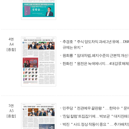
4면
추경호 ＂주식 양도차익 과세 2년 유예… DSR
A4
규제는 유지＂
[종합]
원희룡 ＂임대차법, 폐지수준의 근본적 개선
한화진 ＂원전은 녹색에너지… 4대강洑 해
5면
민주당 ＂전관예우 끝판왕＂… 한덕수 ＂문
A5
[종합]
'친일 칼럼' 트집잡기에… 박보균 ＂대지진때
박진 ＂사드 정상 작동이 중요＂… 추가배치