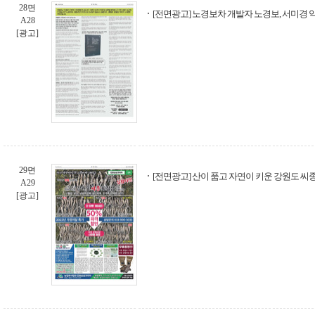
28면
[전면광고] 노경보차 개발자 노경보, 서미경
A28
[광고]
29면
[전면광고] 산이 품고 자연이 키운 강원도 씨
A29
[광고]