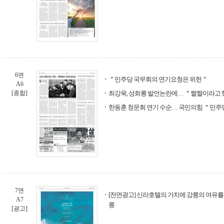
6면
＂민주당 국무회의 연기요청은 위헌＂
A6
[종합]
최강욱, 성희롱 발언논란에… ＂짤짤이라고
한동훈 청문회 연기 수순… 국민의힘 ＂민주
7면
[전면광고] 신라호텔의 가치에 강릉의 여유를
A7
릉
[광고]