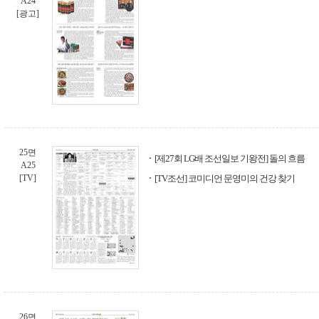
A24
[광고]
25면
[제27회 LG배 조선일보 기왕전] 돌의 흐름
A25
[TV]
[TV조선] 코미디언 문영미의 건강 찾기
26면