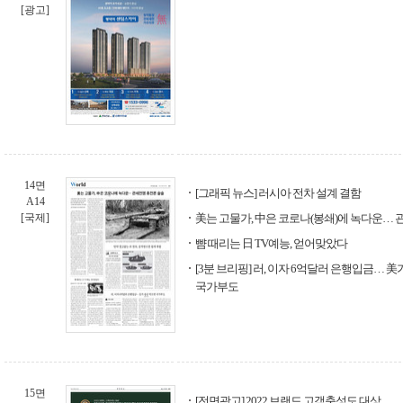
[광고]
14면
[그래픽 뉴스] 러시아 전차 설계 결함
A14
[국제]
美는 고물가, 中은 코로나(봉쇄)에 녹다운…
뺨 때리는 日 TV예능, 얻어맞았다
[3분 브리핑] 러, 이자 6억달러 은행입금… 
국가부도
15면
[전면광고] 2022 브랜드 고객충성도 대상