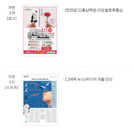
30면
[전면광고] 홍삼혁명-건양 발효흑홍삼
A30
[광고]
31면
[그래픽 뉴스] 위기의 괴물 진단
A31
[스포츠]