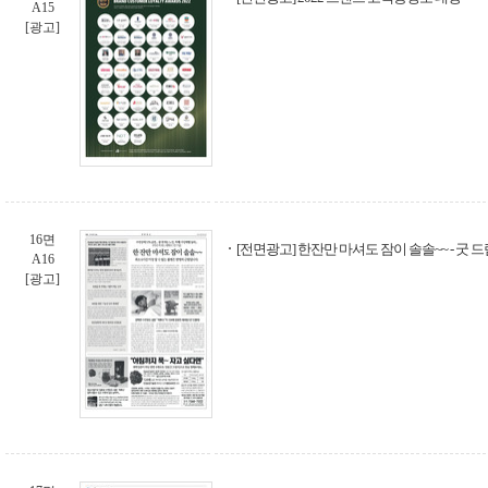
A15
[광고]
16면
[전면광고] 한잔만 마셔도 잠이 솔솔~~ - 굿 
A16
[광고]