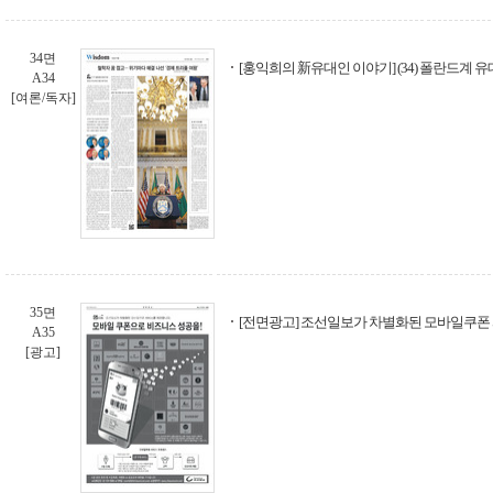
34면
[홍익희의 新유대인 이야기] (34) 폴란드계 
A34
[여론/독자]
35면
[전면광고] 조선일보가 차별화된 모바일쿠폰
A35
[광고]