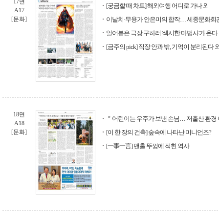
17면
[궁금할 때 차트] 해외여행 어디로 가나 외
A17
[문화]
이날치·무용가 안은미의 합작… 세종문화회
얼어붙은 극장 구하러 '섹시한 마법사'가 온다
[금주의 pick] 직장 안과 밖, 기억이 분리된다 
18면
＂어린이는 우주가 보낸 손님… 저출산 환경
A18
[문화]
[이 한 장의 건축] 숲속에 나타난 미니언즈?
[一事一言] 맨홀 뚜껑에 적힌 역사