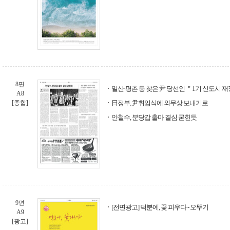
8면
일산·평촌 등 찾은 尹 당선인 ＂1기 신도시 
A8
[종합]
日정부, 尹취임식에 외무상 보내기로
안철수, 분당갑 출마 결심 굳힌듯
9면
[전면광고] 덕분에, 꽃 피우다 - 오뚜기
A9
[광고]