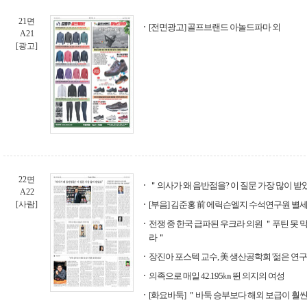
21면
[전면광고] 골프브랜드 아놀드파마 외
A21
[광고]
22면
＂의사가 왜 음반점을? 이 질문 가장 많이 
A22
[사람]
[부음] 김준홍 前 에릭슨엘지 수석연구원 별세
전쟁 중 한국 급파된 우크라 의원 ＂푸틴 못 
라＂
장진아 포스텍 교수, 美 생산공학회 '젊은 연구
의족으로 매일 42.195㎞ 뛴 의지의 여성
[화요바둑] ＂바둑 승부보다 해외 보급이 훨