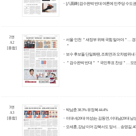
[八面鋒] 검수완박 반대 여론에 민주당 수도권
2면
서울·인천 ＂새정부 위해 국힘 밀어야＂… 경
A2
＂
[종합]
보수 후보들 단일화땐, 조희연과 오차범위내
＂검수완박 반대＂ ＂국민투표 찬성＂… 모든
3면
박남춘 38.3% 유정복 44.4%
A3
[종합]
이대녀(20대 여성)는 김동연, 이대남(20대 남
오세훈, 강남 이어 강북서도 앞서… 송영길, 40