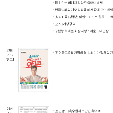
日 위안부 피해자 김양주 할머니 별세
한국 발레의 대모 김정욱 前 세종대 교수 별세
[화요바둑] 강동윤, 와일드 카드로 합류… 27회
[인사] 기상청 외
구본능·최태원 회장 자랑스러운 고대인상
23면
[전면광고] 5월 가정의 달, 보청기가 필요할 
A23
[광고]
24면
[전면광고] 육수한끼 초간편 육수 외