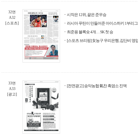
32면
시작은 12위, 끝은 준우승
A32
[스포츠]
러시아 푸틴이 만들어준 아이스하키 1부리그
최준용 블록슛 4개… SK 첫 승
[스포츠 브리핑] 女농구 우리은행, 김단비 영
33면
[전면광고] 송악농협 氣찬 흑염소 진액
A33
[광고]