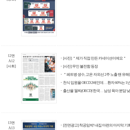
12면
[사진] ＂제가 직접 만든 카네이션이에요＂
A12
[사회]
[사진] 무인 불전함 등장
＂페트병 생수, 고온·자외선 2주 노출 땐 유
천식 입원율 OECD 2배인데… 환자 60%는 1년간
출산율 '꼴찌(OECD)' 한국… 남성 육아 분담 
13면
[전면광고] 착공임박! 내집 마련의 마지막 기
A13