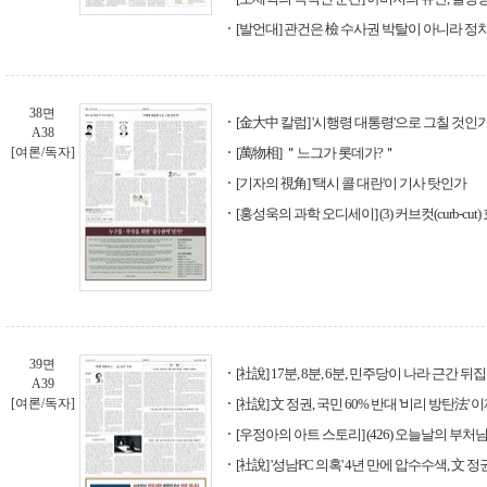
[발언대] 관건은 檢 수사권 박탈이 아니라 정
38면
[金大中 칼럼] '시행령 대통령'으로 그칠 것인가
A38
[여론/독자]
[萬物相] ＂느그가 롯데가?＂
[기자의 視角] '택시 콜 대란'이 기사 탓인가
[홍성욱의 과학 오디세이] (3) 커브컷(curb-cut)
39면
[社說] 17분, 8분, 6분, 민주당이 나라 근간 
A39
[여론/독자]
[社說] 文 정권, 국민 60% 반대 '비리 방탄法'
[우정아의 아트 스토리] (426) 오늘날의 부처
[社說] '성남FC 의혹' 4년 만에 압수수색, 文