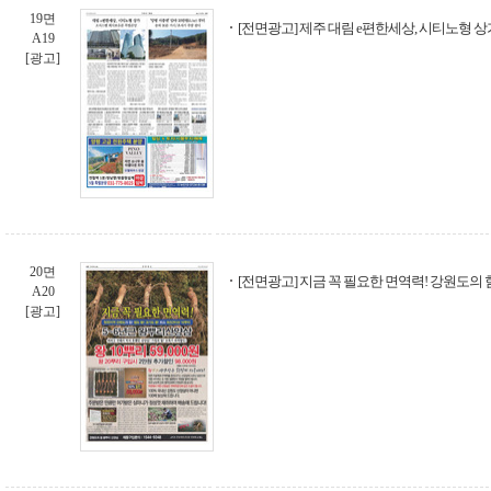
19면
[전면광고] 제주 대림 e편한세상, 시티노형 상
A19
[광고]
20면
[전면광고] 지금 꼭 필요한 면역력! 강원도의
A20
[광고]