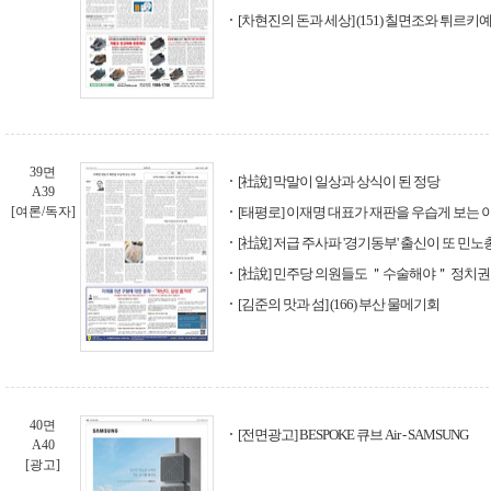
[차현진의 돈과 세상] (151) 칠면조와 튀르키
39면
[社說] 막말이 일상과 상식이 된 정당
A39
[여론/독자]
[태평로] 이재명 대표가 재판을 우습게 보는 
[社說] 저급 주사파 '경기동부' 출신이 또 민노
[社說] 민주당 의원들도 ＂수술해야＂ 정치권
[김준의 맛과 섬] (166) 부산 물메기회
40면
[전면광고] BESPOKE 큐브 Air - SAMSUNG
A40
[광고]