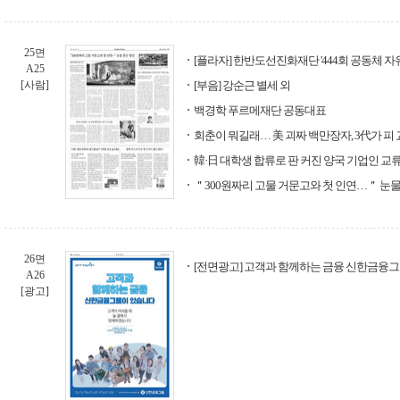
25면
[플라자] 한반도선진화재단 '444회 공동체 자
A25
[사람]
[부음] 강순근 별세 외
백경학 푸르메재단 공동대표
회춘이 뭐길래… 美 괴짜 백만장자, 3代가 피
韓·日 대학생 합류로 판 커진 양국 기업인 교
＂300원짜리 고물 거문고와 첫 인연…＂ 눈물
26면
[전면광고] 고객과 함께하는 금융 신한금융
A26
[광고]