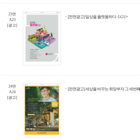
23면
[전면광고] 일상을 플랫폼하다 - LG U+
A23
[광고]
24면
[전면광고] 세상을 바꾸는 희망부자 그 세번째
A24
[광고]