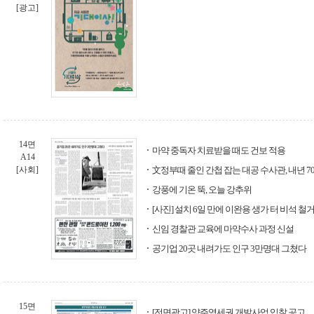
[광고]
14면
마약 중독자 치료받을 때도 건보 적용
A14
[사회]
文정부때 줄인 간첩 잡는 대공 수사관, 내년 7
강풍에 기온 뚝, 오늘 강추위
[사진] 설치 6일 만에 이완용 생가 터 비석 철
신임 경찰관 교육에 마약수사 과정 신설
공기업 20곳 내려가도 인구 3만명대 그쳤다
15면
[전면광고] 양주역세권 개발사업 입찰 공고