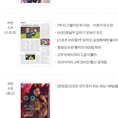
29면
2부 리그 떨어진 뒤 각성… 이젠 미국 도전
A29
[스포츠]
[사진] 호날두 갑자기 '굿보이' 모드
[스포츠 브리핑] 中 딩하오, 삼성화재배 월드
'동영상 논란' 황의조 대표팀 제외
고우석 메이저리그 꿈 이룰까
프리미어리그에 '코리안 황소' 경계령
30면
[전면광고] 모든 것이 돈이 되는 세상 - NH농
A30
[광고]