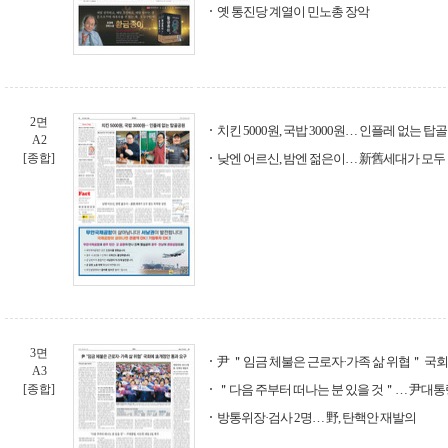
옛 통진당 계열이 민노총 장악
2면
치킨 5000원, 국밥 3000원… 인플레 없는 탑
A2
[종합]
낮엔 어르신, 밤엔 젊은이… 新舊세대가 모두
3면
尹 ＂임금 체불은 근로자·가족 삶 위협＂ 국
A3
[종합]
＂다음 주부터 떠나는 분 있을 것＂… 尹대통령
방통위장·검사 2명… 野, 탄핵안 재발의