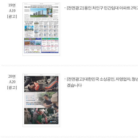
19면
[전면광고] 용인 처인구 민간임대 아파트 2억
A19
[광고]
20면
[전면광고] 대한민국 소상공인, 자영업자, 청
A20
겠습니다
[광고]