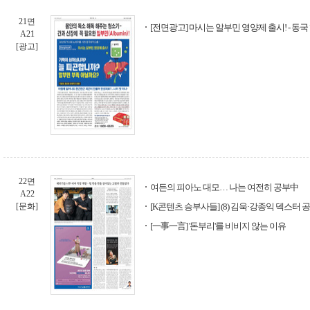
21면
[전면광고] 마시는 알부민 영양제 출시! - 동
A21
[광고]
22면
여든의 피아노 대모… 나는 여전히 공부中
A22
[문화]
[K콘텐츠 승부사들] (8) 김욱·강종익 덱스터
[一事一言] '돈부리'를 비비지 않는 이유