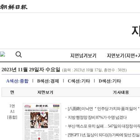
지면넘겨보기
지면보기(지면+
A섹션:종합
B섹션:경제
C섹션:기타
D섹션:기타
1면
[八面鋒] 이낙연 ＂민주당 가치와 품격 잃어＂.
A1
[종합]
지방 행정망 장비 87%가 수명 넘겼다
부산 엑스포 유치 실패… 547일의 대장정 마
[챗GPT 1년, 일상이 되다] (3) 가짜에 맞선 진