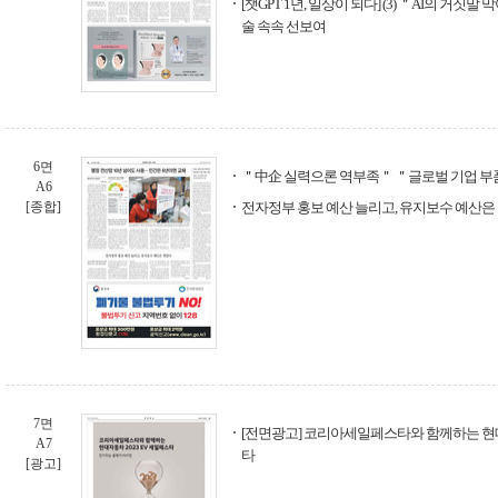
[챗GPT 1년, 일상이 되다] (3) ＂AI의 거짓
술 속속 선보여
6면
＂中企 실력으론 역부족＂ ＂글로벌 기업 부
A6
[종합]
전자정부 홍보 예산 늘리고, 유지보수 예산은
7면
[전면광고] 코리아세일페스타와 함께하는 현대자
A7
타
[광고]