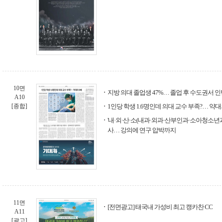
10면
지방 의대 졸업생 47%… 졸업 후 수도권서 
A10
[종합]
1인당 학생 1.6명인데 의대 교수 부족?… 약대
'내·외·산·소(내과·외과·산부인과·소아청소년과
사… 강의에 연구 압박까지
11면
[전면광고] 태국내 가성비 최고 캥카찬 CC
A11
[광고]