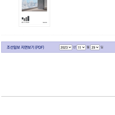
년
월
일