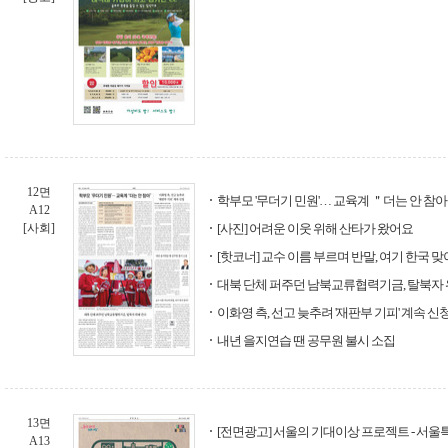
12면
학부모 '무더기 민원'… 교육계 ＂더는 안 참
A12
[사회]
[사진] 어려운 이웃 위해 산타가 왔어요
[핫코너] 교수 이름 부르며 반말, 여기 한국 맞
대북 단체 퍼주던 남북교류협력기금, 탈북자 
이화영 측, 선고 늦추려 '재판부 기피' 계속 신
내년 을지연습 땐 공무원 불시 소집
13면
[전면광고] 서울의 기대이상 프로젝트 - 서
A13