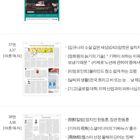
37면
[김규나의 소설 같은 세상] (242) 암컷은 설치
A37
[여론/독자]
[정희원의 늙기의 기술] ＂기력이 쇠하는 이
보냈기 때문＂ (키케로 '노년에 관하여' 중에서
[리빙포인트] 블라인드 청소 쉽게 하는 요령
[날씨와 생활] 전국 흐리고 비 또는 눈… 낮 
[기고] 글로컬 대학, 지역 산업과의 파트너십
38면
[朝鮮칼럼] 정치인 한동훈, 장관 한동훈
A38
[여론/독자]
[기자의 視角] 소셜미디어의 '가짜뉴스' 홍수
[萬物相] 웹스터 선정 올해의 단어는 '진짜'