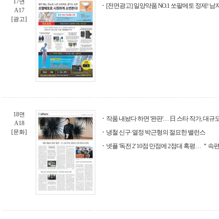
17면
[전면광고] 일양약품 NO.1 쏘팔메토 정제! 
A17
[광고]
18면
작품 내놨다 하면 '완판'… 日 스타 작가, 대규
A18
[문화]
냉철 신구·열정 박근형의 절묘한 밸런스
넷플 '독전 2' 10점 만점에 2점대 혹평… 