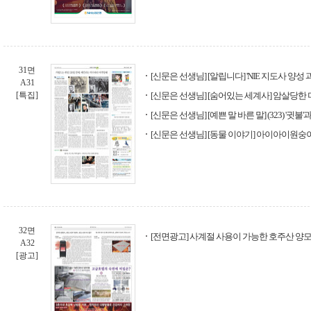
31면
[신문은 선생님] [알립니다] 'NIE 지도사 양성
A31
[특집]
[신문은 선생님] [숨어있는 세계사] 암살당한
[신문은 선생님] [예쁜 말 바른 말] (323) '귓불'과
[신문은 선생님] [동물 이야기] 아이아이원숭
32면
[전면광고] 사계절 사용이 가능한 호주산 양모
A32
[광고]