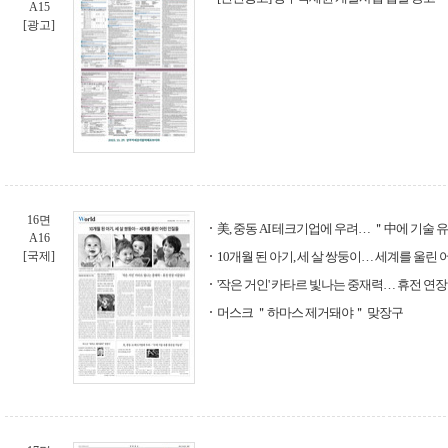
A15
[광고]
16면
美, 중동 AI 테크기업에 우려… ＂中에 기술
A16
[국제]
10개월 된 아기, 세 살 쌍둥이… 세계를 울린
'작은 거인' 카타르 빛나는 중재력… 휴전 연
머스크 ＂하마스 제거돼야＂ 맞장구