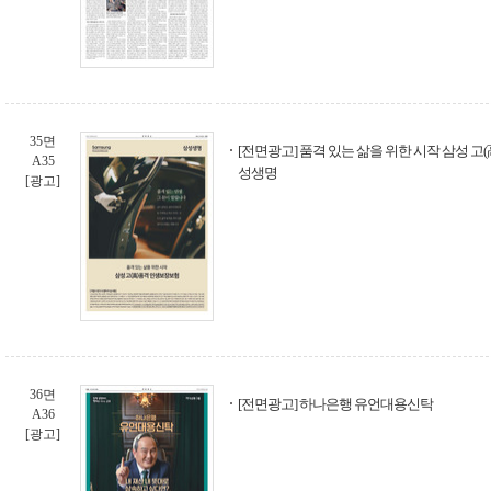
35면
[전면광고] 품격 있는 삶을 위한 시작 삼성 고(
A35
성생명
[광고]
36면
[전면광고] 하나은행 유언대용신탁
A36
[광고]