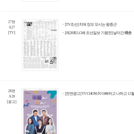
27면
[TV조선] 치매 장모 모시는 왕종근
A27
[TV]
[제28회 LG배 조선일보 기왕전] 날아간 機會
28면
[전면광고] TV CHOSUN 아빠하고 나하고 12월 
A28
[광고]