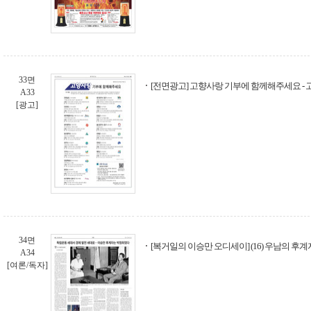
33면
[전면광고] 고향사랑 기부에 함께해주세요 -
A33
[광고]
34면
[복거일의 이승만 오디세이] (16) 우남의 후계
A34
[여론/독자]