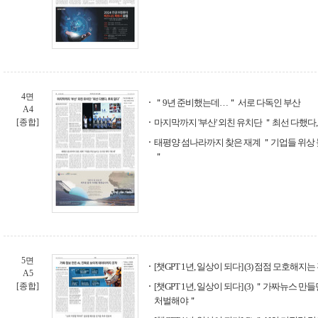
4면
＂9년 준비했는데…＂ 서로 다독인 부산
A4
[종합]
마지막까지 '부산' 외친 유치단 ＂최선 다했다
태평양 섬나라까지 찾은 재계 ＂기업들 위상 
＂
5면
[챗GPT 1년, 일상이 되다] (3) 점점 모호해지
A5
[종합]
[챗GPT 1년, 일상이 되다] (3) ＂가짜뉴스
처벌해야＂