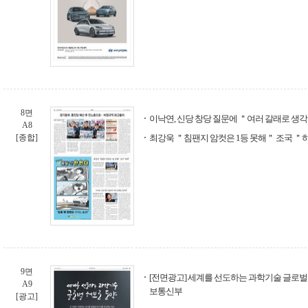
8면
이낙연, 신당 창당 질문에 ＂여러 갈래로 생
A8
[종합]
최강욱 ＂침팬지 암컷은 1등 못해＂ 조국 ＂
9면
[전면광고] 세계를 선도하는 과학기술 글로벌
A9
보통신부
[광고]