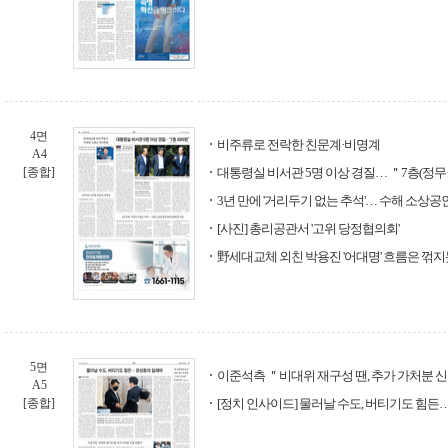
4면
비주류로 전락한 친문계·비명계
A4
[종합]
대통령실 비서관 5명 이상 경질… ＂7층(정
3년 만에 '거리두기 없는 추석'… 수해 소상공
[사진] 총리공관서 '고위 당정협의회'
野세대교체 외친 박용진 '어대명' 흐름은 꺾
5면
이준석측 ＂비대위 재구성 땐, 추가 가처분 
A5
[종합]
[정치 인사이드] 물러날 수도, 버티기도 힘든