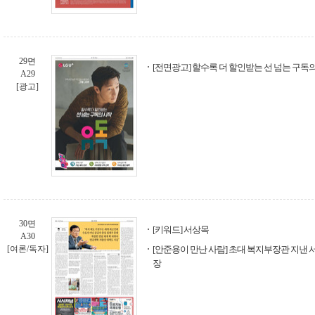
29면
[전면광고] 할수록 더 할인받는 선 넘는 구독의
A29
[광고]
30면
[키워드] 서상목
A30
[여론/독자]
[안준용이 만난 사람] 초대 복지부장관 지
장