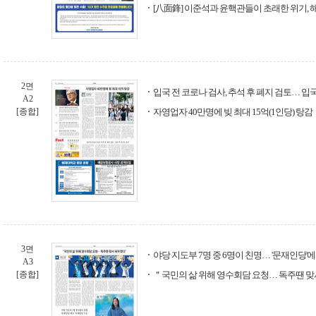
[八面鋒] 이준석과 윤핵관들이 초래한 위기, 
2면
입국 전 코로나 검사, 추석 후 폐지 검토… 입
A2
[종합]
자영업자 40만명에 빚 최대 15억(1인당) 탕감
3면
야당 지도부 7명 중 6명이 친명… '문재인당'
A3
[종합]
＂국민의 삶 위해 영수회담 요청… 독주땐 