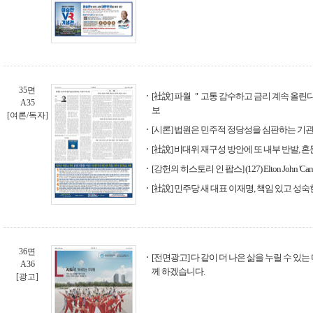
35면
[社說] 파월 ＂고통 감수하고 금리 계속 올린다
A35
보
[여론/독자]
[시론] 법원은 민주적 정당성을 심판하는 기
[社說] 비대위 재구성 방안에 또 내부 반발, 
[강헌의 히스토리 인 팝스] (127) Elton John 'Candle 
[社說] 민주당 새 대표 이재명, 책임 있고 성숙
36면
[전면광고] 다 같이 더 나은 삶을 누릴 수 있는
A36
께 하겠습니다.
[광고]