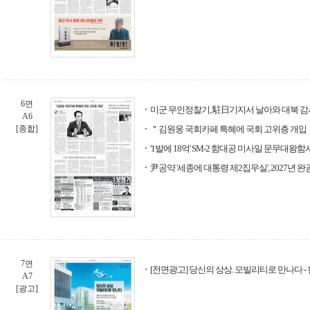
6면
미군 무인정찰기, 駐日기지서 날아와 대북 감
A6
[종합]
＂김원웅 국회카페 특혜에 국회 고위층 개입
'1발에 18억' SM-2 함대공 미사일 문무대왕
尹공약 '세종에 대통령 제2집무실', 2027년 완
7면
[전면광고] 당신의 상상. 모빌리티로 만나다 
A7
[광고]