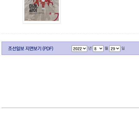
년
월
일