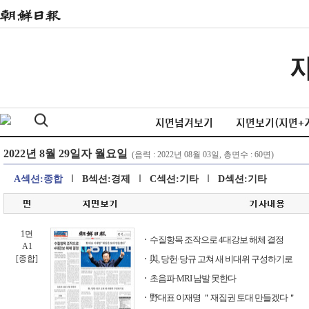
지면넘겨보기
지면보기(지면+
A섹션:종합
B섹션:경제
C섹션:기타
D섹션:기타
1면
수질항목 조작으로 4대강보 해체 결정
A1
[종합]
與, 당헌·당규 고쳐 새 비대위 구성하기로
초음파·MRI 남발 못한다
野대표 이재명 ＂재집권 토대 만들겠다＂