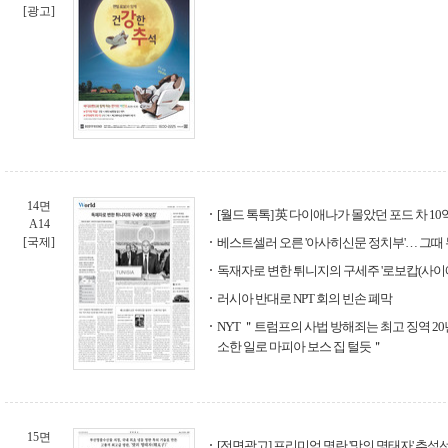
[광고]
14면
[월드 톡톡] 英 다이애나가 몰았던 포드 차 1
A14
[국제]
베스트셀러 오른 '아사히신문 정치부'… 그때
독재자로 변한 튀니지의 구세주 '로보캅(사이에
러시아 반대로 NPT 회의 빈손 폐막
NYT ＂트럼프의 사법 방해죄는 최고 징역 20
소한 일로 마피아 보스 집 털듯＂
15면
[전면광고] 프리미엄 명란 '맛의 명태자' 추석