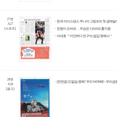
27면
한국 아이스댄스 주니어 그랑프리 첫 금메달
A27
[스포츠]
전원이 오버파… 우승은 1오버파 홍지원
이대호 ＂미안하다 친구야, 밥값 못해서＂
28면
[전면광고] 알길 원해? 우리 WON해! - 우리
A28
[광고]