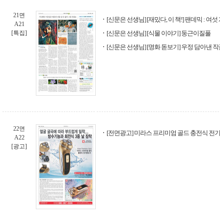
21면
[신문은 선생님] [재밌다, 이 책!] 팬데믹 : 여
A21
[특집]
[신문은 선생님] [식물 이야기] 둥근이질풀
[신문은 선생님] [명화 돋보기] 우정 담아낸 
22면
[전면광고] 미라스 프리미엄 골드 충전식 전
A22
[광고]