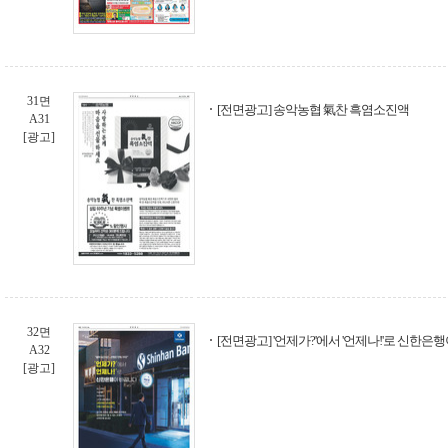
31면
[전면광고] 송악농협 氣찬 흑염소진액
A31
[광고]
32면
[전면광고] '언제가?'에서 '언제나!'로 신한은
A32
[광고]