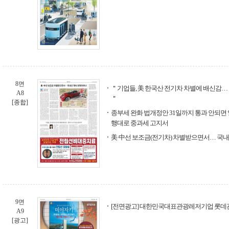
8면
＂기업들, 美 한국산 전기차 차별에 배신감…
A8
＂
[종합]
종부세 완화 법개정안 31일까지 통과 안되면 
행대로 중과세 고지서
美·中선 보조금(전기차) 차별받으면서… 국
9면
[전면광고] 대한민국대표관광레저기업 롯데
A9
[광고]