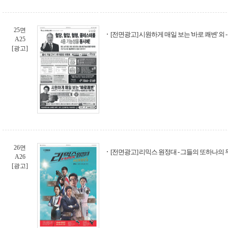
25면
[전면광고] 시원하게 매일 보는 '바로 쾌변' 
A25
[광고]
26면
[전면광고] 리믹스 원정대 - 그들의 또하나의 무
A26
[광고]