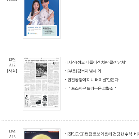
12면
[사진] 성묘·나들이객 차량 몰려 '정체'
A12
[사회]
[부음] 김복자 별세 외
인천공항에 '미니 터미널' 만든다
＂포스텍은 드러누운 코뿔소＂
13면
[전면광고] 팬텀 로보와 함께 건강한 추석 - 
A13