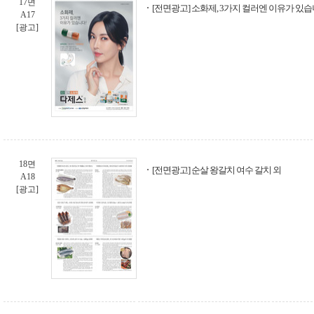
17면
[전면광고] 소화제, 3가지 컬러엔 이유가 있습니
A17
[광고]
18면
[전면광고] 순살 왕갈치 여수 갈치 외
A18
[광고]