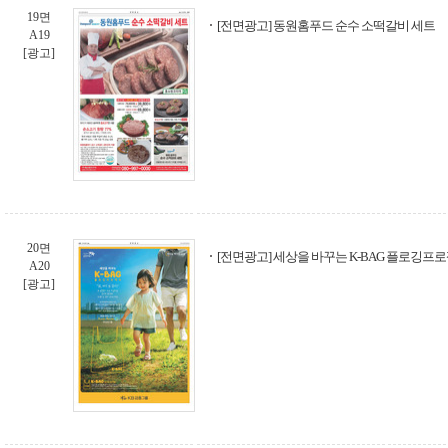
19면
[전면광고] 동원홈푸드 순수 소떡갈비 세트
A19
[광고]
20면
[전면광고] 세상을 바꾸는 K-BAG 플로깅프
A20
[광고]