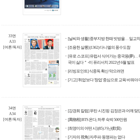
33면
[날씨와 생활] 중부지방 한때 빗방울… 일교차
A33
[여론/독자]
[조용헌 살롱] (1362) 다니엘의 풍수도참
[유로 스코프] 유럽서 식어가는 중국몽(夢)… 독
국이 싫다＂ -미 퓨리서치 2022년 6월 발표
[리빙포인트] 식중독 확산 막으려면
[기고] '취업'보다 '창업' 중심으로 교육 바꿔야
34면
[강경희 칼럼] 푸틴·시진핑·김정은과 어깨 
A34
[여론/독자]
[萬物相] BTS 온다, 하루 숙박 500만원
[최영미의 어떤 시] (85) 가난(歎貧)
[기자의 視角] 자주파·동맹파는 없다