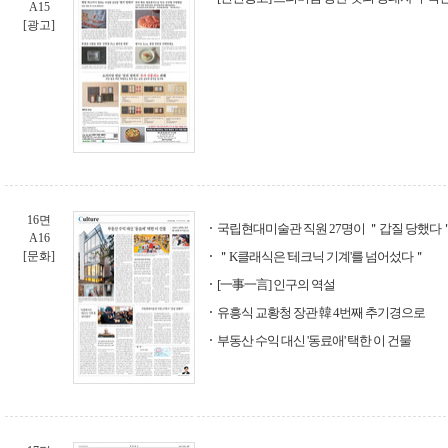
A15
[광고]
16면
국립현대미술관 직원 27명이 ＂갑질 당했다
A16
[문화]
＂K클래식은 '테크닉 기계'를 넘어섰다＂
[一事一言] 인구의 역설
유흥식 교황청 장관 韓 4번째 추기경으로
부동산 수익 대신 '동료애' 택한 이 건물