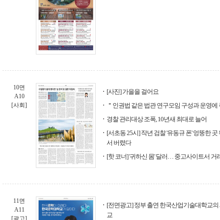
10면
[사진] 가을을 걸어요
A10
[사회]
＂인권법 같은 법관 연구모임 구성과 운영에
경찰 관리대상 조폭, 10년새 최대로 늘어
[서초동 25시] 작년 검찰 '유동규 폰' 엉뚱한
서 버렸다
[핫 코너] '귀하신 몸' 달러… 중고사이트서 거
11면
[전면광고] 정부 출연 한국산업기술대학교의
A11
교
[광고]