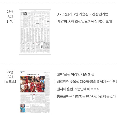
23면
[TV조선] 개그맨 라윤경의 건강 관리법
A23
[TV]
[제27회 LG배 조선일보 기왕전] 攻守 교대
24면
'고삐' 풀린 이강인 시즌 첫 골
A24
[스포츠]
배드민턴 女복식 김소영·공희용 세계선수권
맨시티 홀란, 19분만에 해트트릭
男프로배구 대한항공 KOVO컵 5번째 들었다