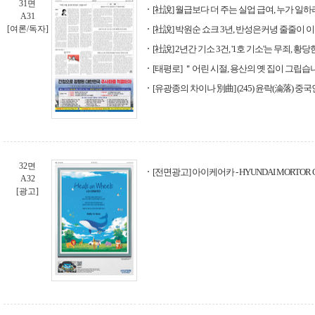
31면
[社說] 월급보다 더 주는 실업 급여, 누가 일
A31
[여론/독자]
[社說] 박원순 쇼크 3년, 반성은커녕 줄줄이 
[社說] 2년간 기소 3건, '1호 기소'는 무죄, 
[태평로] ＂어린 시절, 용산의 옛 집이 그립
[유광종의 차이나 別曲] (245) 윤락(淪落) 중국
32면
[전면광고] 아이케어카 - HYUNDAI MORTOR 
A32
[광고]