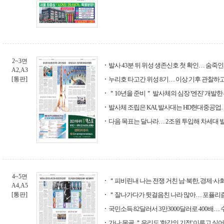
2~3면
발사 43분 뒤 위성 생존신호 첫 확인… 숨죽
A2,A3
[통판]
누리호 타고간 위성 8기… 이상 기후 관찰하고
＂10년을 준비＂ 발사체의 심장 '엔진' 개발한 
발사체 조립은 KAI, 발사대는 HD현대중공업…
다음 목표는 달나라… 2조원 투입해 차세대 
4~5면
＂피비린내 나는 전쟁 거친 남·북한, 경제·사
A4,A5
[통판]
＂잘나가다가 뒷걸음친 나라 많아… 포퓰리즘
국민소득 82달러서 3만3000달러로 400배… 
가나·몽골 ＂우리도 '한강의 기적' 이루고 싶