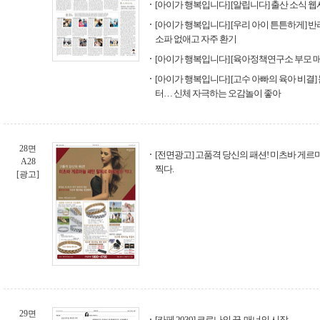
[아이가 행복입니다] [알립니다] 출산 소식 
[아이가 행복입니다] [우리 아이 튼튼하게] 
소파 없애고 자주 환기
[아이가 행복입니다] [육아정책연구소 부모 
[아이가 행복입니다] [고수 아빠의 육아 비결
터… 신체 자극하는 오감놀이 좋아
28면
[전면광고] 고품격 당신의 패션! 미츠바 게
A28
찍다.
[광고]
29면
[카페 2030] 코로나의 끝, 매너의 시작