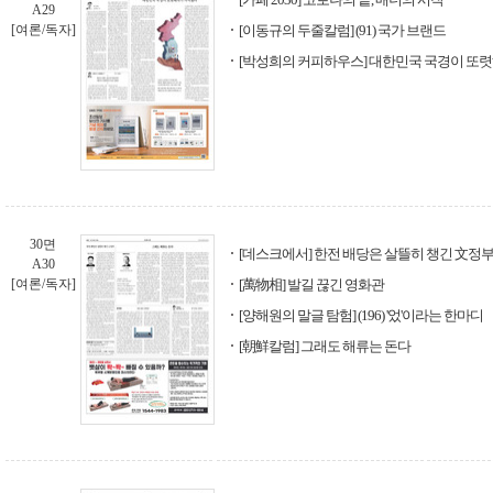
A29
[여론/독자]
[이동규의 두줄칼럼] (91) 국가 브랜드
[박성희의 커피하우스] 대한민국 국경이 또
30면
[데스크에서] 한전 배당은 살뜰히 챙긴 文정
A30
[여론/독자]
[萬物相] 발길 끊긴 영화관
[양해원의 말글 탐험] (196) '었'이라는 한마디
[朝鮮칼럼] 그래도 해류는 돈다