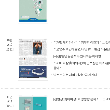
10면
＂개딸 제지하라＂ ＂외부의 이간계＂… 갈
A10
[종합]
＂오염수 괴담대로면, 내달 韓日 횟집 다 문
[사진] 탈당 윤관석과 인사하는 이재명
＂서해 피살 靑회의때(1차 안보장관 회의) 일
몰아＂
발전소 있는 지역, 전기요금 싸진다
11면
[전면광고] 메이징 DX 양방향 문자 서비스 - DIG
A11
[광고]