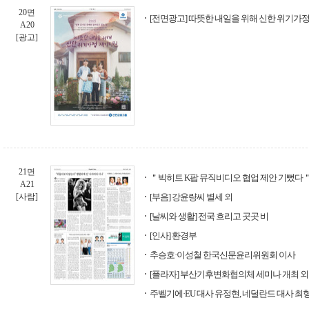
20면
[전면광고] 따뜻한 내일을 위해 신한 위기가
A20
[광고]
21면
＂빅히트 K팝 뮤직비디오 협업 제안 기뻤다
A21
[사람]
[부음] 강윤량씨 별세 외
[날씨와 생활] 전국 흐리고 곳곳 비
[인사] 환경부
추승호·이성철 한국신문윤리위원회 이사
[플라자] 부산기후변화협의체 세미나 개최 외
주벨기에·EU 대사 유정현, 네덜란드 대사 최