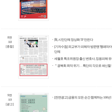
8면
與, 시민단체 정상화 TF 만든다
A8
[종합]
[기자수첩] 외교부가 피해자 방문땐 '행패'라더
단체
세월호 특조위원장 출신 변호사, 징용피해 유
＂광복회 최악 위기… 특단의 각오로 쇄신할
9면
[전면광고] 금융의 모든 순간 함께하는 100년 
A9
[광고]