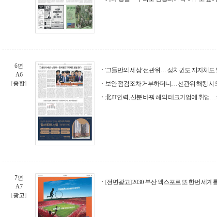
6면
'그들만의 세상' 선관위… 정치권도 지자체도
A6
[종합]
보안 점검조차 거부하더니… 선관위 해킹 시
北 IT인력, 신분 바꿔 해외 테크기업에 취업…
7면
[전면광고] 2030 부산 엑스포로 또 한번 세계를
A7
[광고]