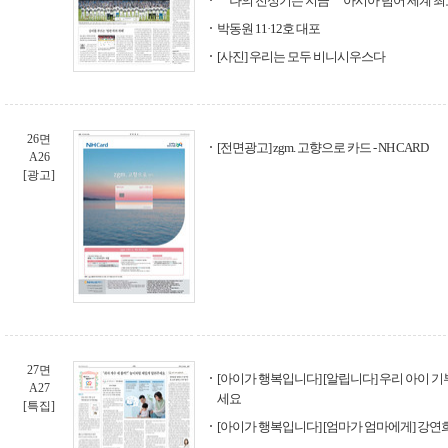
＂나의 전성기는 지금＂ 아시아 넘어 세계 최
박동원 11·12호 대포
[사진] 우리는 모두 비니시우스다
26면
[전면광고] zgm. 고향으로 카드 - NH CARD
A26
[광고]
27면
[아이가 행복입니다] [알립니다] 우리 아이 기
A27
세요
[특집]
[아이가 행복입니다] [엄마가 엄마에게] 강연