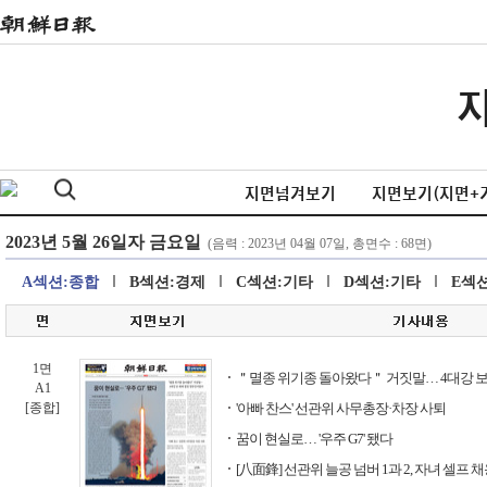
지면넘겨보기
지면보기(지면+
A섹션:종합
B섹션:경제
C섹션:기타
D섹션:기타
E섹
1면
＂멸종 위기종 돌아왔다＂ 거짓말… 4대강 
A1
[종합]
'아빠 찬스' 선관위 사무총장·차장 사퇴
꿈이 현실로… '우주 G7' 됐다
[八面鋒] 선관위 늘공 넘버 1과 2, 자녀 셀프 