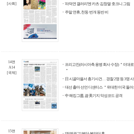
[사회]
'라덕연 갤러리'엔 카츠·김창열·호크니 그림
주말 연휴, 천둥·번개 동반 비
14면
프리고진(러시아측 용병 회사 수장) ＂이대로면
A14
＂
[국제]
日 시골마을서 총기사건… 경찰 2명 등 3명 
대선 출마 선언 디샌티스 ＂위대한 미국 돌아
中 해킹그룹, 괌 美기지 악성코드 공격
15면
[전면광고] 분당·봉안당 홈