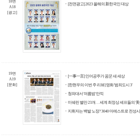
18면
[전면광고] 2023 올해의 新한국인 대상
A18
[광고]
19면
[一事一言] 인어공주가 꿈꾼 새 세상
A19
[문화]
[한현우의 이번 주 리뷰] 영화 '범죄도시 3'
청와대서 '여름밤' 만끽
미쉐린 별만 23개… 세계 최정상 셰프들의 '美
지휘자는 백발 노장? 3040 마에스트로 전성