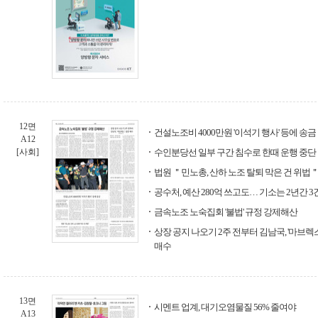
12면
건설노조비 4000만원 '이석기 행사' 등에 송금
A12
[사회]
수인분당선 일부 구간 침수로 한때 운행 중단
법원 ＂민노총, 산하 노조 탈퇴 막은 건 위법
공수처, 예산 280억 쓰고도… 기소는 2년간 3
금속노조 노숙집회 '불법' 규정 강제해산
상장 공지 나오기 2주 전부터 김남국, '마브렉스
매수
13면
시멘트 업계, 대기오염물질 56% 줄여야
A13