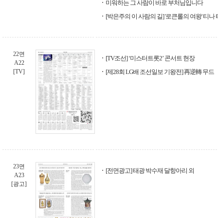
미워하는 그 사람이 바로 부처님입니다
[박은주의 이 사람의 길] '로큰롤의 여왕' 티나
22면
[TV조선] ‘미스터트롯2’ 콘서트 현장
A22
[TV]
[제28회 LG배 조선일보 기왕전] 再逆轉 무드
23면
[전면광고] 태광 박수재 달항아리 외
A23
[광고]