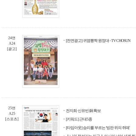
24면
[전면광고] 귀염뽕짝 원정대 - TV CHOSUN
A24
[광고]
25면
전지희·신유빈 銅 확보
A25
[스포츠]
[키워드] 근대5종
[타임아웃] 승리를 부르는 '빙판 위의 쥐떼'