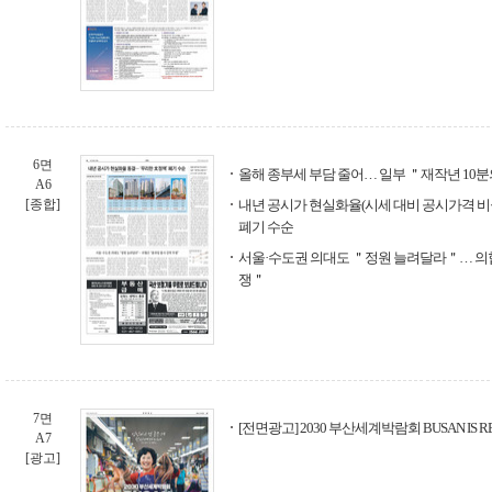
6면
올해 종부세 부담 줄어… 일부 ＂재작년 10분
A6
[종합]
내년 공시가 현실화율(시세 대비 공시가격 비율
폐기 수순
서울·수도권 의대도 ＂정원 늘려달라＂… 의
쟁＂
7면
[전면광고] 2030 부산세계박람회 BUSAN IS REA
A7
[광고]