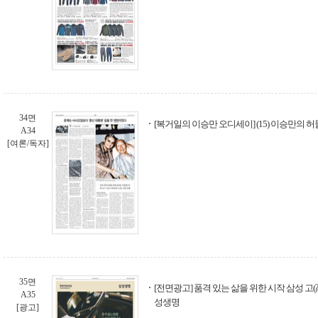
34면
[복거일의 이승만 오디세이] (15) 이승만의 허
A34
[여론/독자]
35면
[전면광고] 품격 있는 삶을 위한 시작 삼성 고(
A35
성생명
[광고]