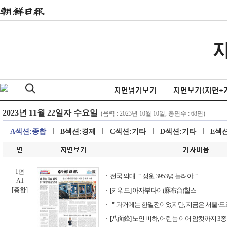
지면넘겨보기
지면보기(지면+
A섹션:종합
B섹션:경제
C섹션:기타
D섹션:기타
E섹
1면
전국 의대 ＂정원 3953명 늘려야＂
A1
[종합]
[키워드] 아자부다이(麻布台)힐스
＂과거에는 한일전이었지만, 지금은 서울·도
[八面鋒] 노인 비하, 어린놈 이어 암컷까지 3종