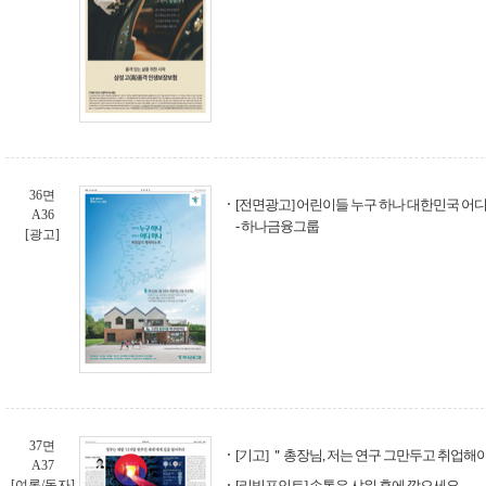
36면
[전면광고] 어린이들 누구 하나 대한민국 어
A36
- 하나금융그룹
[광고]
37면
[기고] ＂총장님, 저는 연구 그만두고 취업해
A37
[여론/독자]
[리빙포인트] 손톱은 샤워 후에 깎으세요