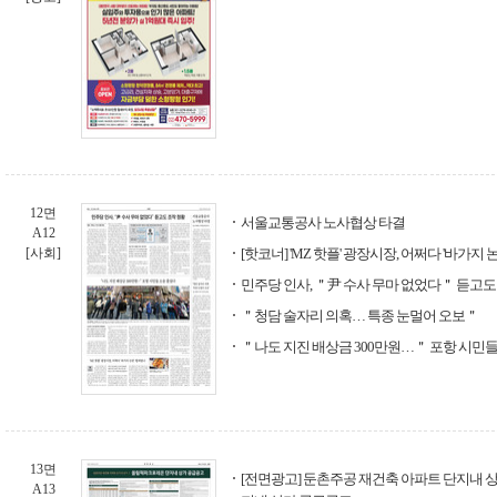
12면
서울교통공사 노사협상 타결
A12
[사회]
[핫코너] 'MZ 핫플' 광장시장, 어쩌다 '바가지
민주당 인사, ＂尹 수사 무마 없었다＂ 듣고도
＂청담 술자리 의혹… 특종 눈멀어 오보＂
＂나도 지진 배상금 300만원…＂ 포항 시민
13면
[전면광고] 둔촌주공 재건축 아파트 단지내 상
A13