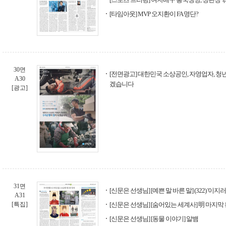
[타임아웃] MVP 오지환이 FA 명단?
30면
[전면광고] 대한민국 소상공인, 자영업자, 청
A30
겠습니다
[광고]
31면
[신문은 선생님] [예쁜 말 바른 말] (322) '이
A31
[특집]
[신문은 선생님] [숨어있는 세계사] 明 마지막
[신문은 선생님] [동물 이야기] 알뱀