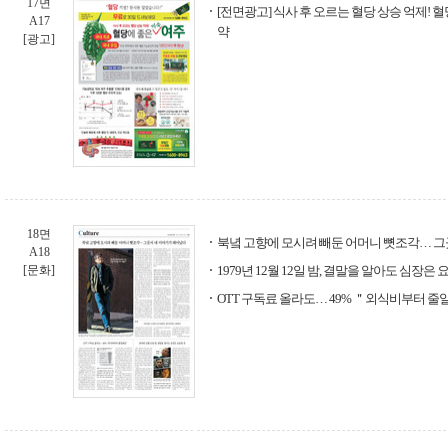
17면
[전면광고] 식사 후 오르는 혈당 상승 억제! 
A17
약
[광고]
18면
북녘 고향에 모시려 빼둔 어머니 뼛조각… 
A18
[문화]
1979년 12월 12일 밤, 결말을 알아도 심장은 
OTT 구독료 올라도… 49% ＂외식비부터 