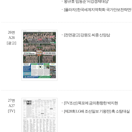
왕규호·임동순 '서강경제대상'
[플라자] 한국세계지역학회·국가안보전략연
26면
[전면광고] 강원도 씨종 산양삼
A26
[광고]
27면
[TV조선] 목포에 금의환향한 박지현
A27
[TV]
[제28회 LG배 조선일보 기왕전] 흑 소탐대실