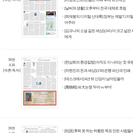
[날씨와 생활] 오후부터 전국 대체로 흐림
[최재붕의 디지털 신대륙] 정부는 제발 '디지털
어주라
[김규나의 소설 같은 세상] (241) 더 크고 
에게
38면
[한삼희의 환경칼럼] 아직도 이 나라는 '文 유
A38
[여론/독자]
[차현진의 돈과 세상] (150) 은행 파산과 민폐
[데스크에서] 4년 뒤 신당이 남아있을까
[萬物相] AI 大논쟁 '두머 vs 부머'
39면
[社說] 후퇴 못 하는 허황된 목표 만든 사람