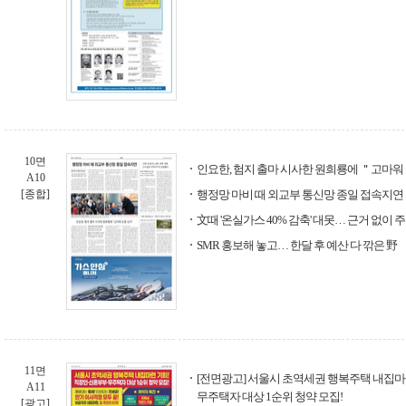
10면
인요한, 험지 출마 시사한 원희룡에 ＂고마워
A10
[종합]
행정망 마비 때 외교부 통신망 종일 접속지연
文때 '온실가스 40% 감축' 대못… 근거 없이
SMR 홍보해 놓고… 한달 후 예산 다 깎은 野
11면
[전면광고] 서울시 초역세권 행복주택 내집마
A11
무주택자 대상 1순위 청약 모집!
[광고]