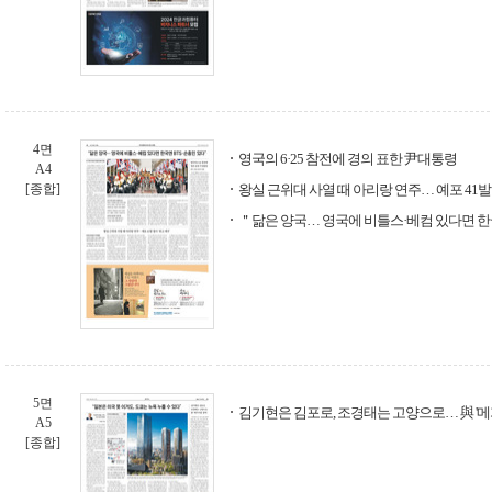
4면
영국의 6·25 참전에 경의 표한 尹대통령
A4
[종합]
왕실 근위대 사열 때 아리랑 연주… 예포 41발 
＂닮은 양국… 영국에 비틀스·베컴 있다면 한
5면
김기현은 김포로, 조경태는 고양으로… 與 '메
A5
[종합]