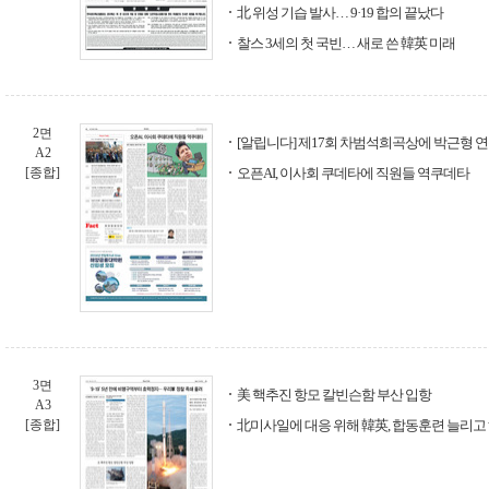
北 위성 기습 발사… 9·19 합의 끝났다
찰스 3세의 첫 국빈… 새로 쓴 韓英 미래
2면
[알립니다] 제17회 차범석희곡상에 박근형 연
A2
[종합]
오픈AI, 이사회 쿠데타에 직원들 역쿠데타
3면
美 핵추진 항모 칼빈슨함 부산 입항
A3
[종합]
北미사일에 대응 위해 韓英, 합동훈련 늘리고