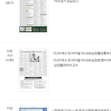
지내 상가 공급공고
[광고]
14면
['신의 메스' 든 바이털 의사] (4) 심장혈관흉
A14
[사회]
['신의 메스' 든 바이털 의사] (4) 심장병 환자
심장혈관외과 교수
15면
[전면광고] 모~~~든 연금 신한에 물어보세요 