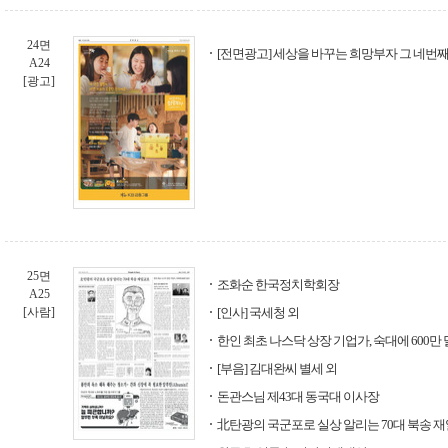
24면
[전면광고] 세상을 바꾸는 희망부자 그 네번째
A24
[광고]
25면
조화순 한국정치학회장
A25
[사람]
[인사] 국세청 외
한인 최초 나스닥 상장 기업가, 숙대에 600만
[부음] 김대완씨 별세 외
돈관스님 제43대 동국대 이사장
北탄광의 국군포로 실상 알리는 70대 북송 