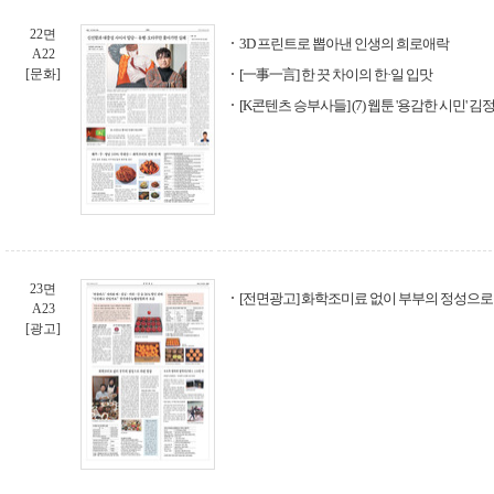
22면
3D 프린트로 뽑아낸 인생의 희로애락
A22
[문화]
[一事一言] 한 끗 차이의 한·일 입맛
[K콘텐츠 승부사들] (7) 웹툰 '용감한 시민' 김
23면
[전면광고] 화학조미료 없이 부부의 정성으로
A23
[광고]