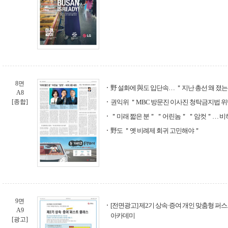
8면
野 설화에 與도 입단속… ＂지난 총선 왜 졌
A8
[종합]
권익위 ＂MBC 방문진 이사진 청탁금지법 
＂미래 짧은 분＂ ＂어린놈＂ ＂암컷＂… 비하
野도 ＂옛 비례제 회귀 고민해야＂
9면
[전면광고] 제2기 상속·증여 개인 맞춤형 퍼스트
A9
아카데미
[광고]