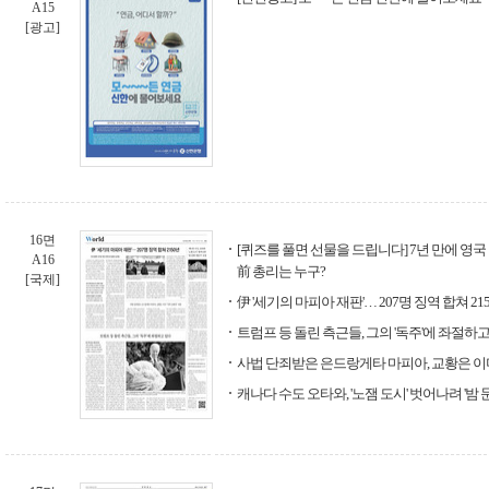
A15
[광고]
16면
[퀴즈를 풀면 선물을 드립니다] 7년 만에 영
A16
前 총리는 누구?
[국제]
伊 '세기의 마피아 재판'… 207명 징역 합쳐 21
트럼프 등 돌린 측근들, 그의 '독주'에 좌절하
사법 단죄받은 은드랑게타 마피아, 교황은 이
캐나다 수도 오타와, '노잼 도시' 벗어나려 '밤 