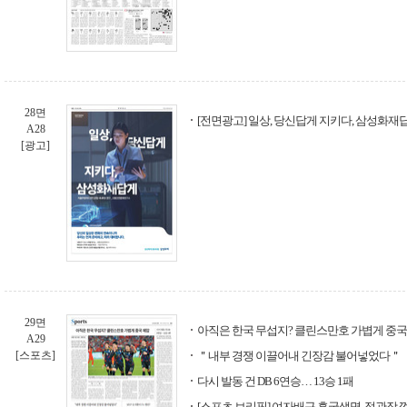
28면
[전면광고] 일상, 당신답게 지키다, 삼성화재
A28
[광고]
29면
아직은 한국 무섭지? 클린스만호 가볍게 중국
A29
[스포츠]
＂내부 경쟁 이끌어내 긴장감 불어넣었다＂
다시 발동 건 DB 6연승… 13승 1패
[스포츠 브리핑] 여자배구 흥국생명, 정관장 꺾