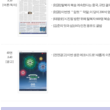
A39
[여론/독자]
[社說] 탈북자 북송 계속한다는 중국, 규탄 결
[社說] 이번엔 ＂암컷＂ 막말, 이 당이 200
[태평로] '시진핑 방한' 위해 탈북자 600명 북
[김준의 맛과 섬] (165) 인천 용유도 굴밥
40면
[전면광고] 이번 생은 에코시드로! 새롭게. 이
A40
[광고]