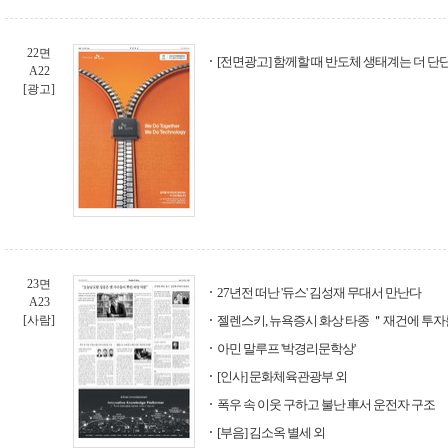
22면
[전면광고] 함께할 때 반도체 생태계는 더 단
A22
[광고]
23면
27년전 떠난 '듀스' 김성재 무대서 만난다
A23
[사람]
젤렌스키, 뉴욕증시 화상 타종 ＂재건에 투
아민 말루프 '박경리문학상'
[인사] 문화체육관광부 외
폭우 속 이웃 구하고 불난 車서 운전자 구조
[부음] 김소옥 별세 외