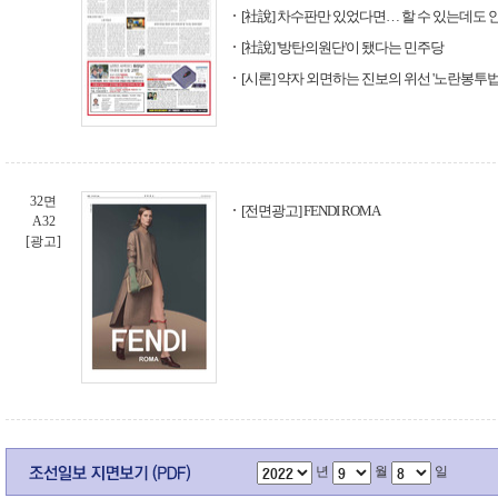
[社說] 차수판만 있었다면… 할 수 있는데도 
[社說] '방탄의원단'이 됐다는 민주당
[시론] 약자 외면하는 진보의 위선 '노란봉투법
32면
[전면광고] FENDI ROMA
A32
[광고]
년
월
일