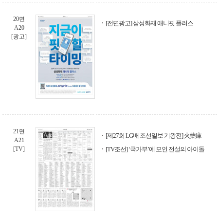
20면
[전면광고] 삼성화재 애니핏 플러스
A20
[광고]
21면
[제27회 LG배 조선일보 기왕전] 火藥庫
A21
[TV]
[TV조선] ‘국가부’에 모인 전설의 아이돌