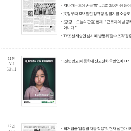
지나가는 車에 손목 '툭'… 51회 3300만원 뜯어
文정부 때 KBS 잘린 강규형, 임금지급 소송도
[땅,땅… 오늘의 판결] 헌재 ＂근로자의 날 
아니다＂
TV조선 재승인 심사 때 방통위 '점수 조작' 정
11면
[전면광고] 아동학대 신고전화 국번없이 112
A11
[광고]
12면
최저임금 '업종별 차등 적용' 첫 헌재 심판대 