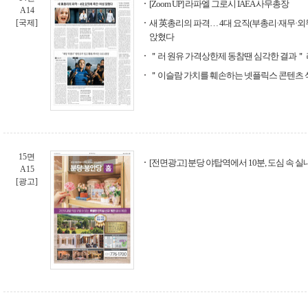
[Zoom UP] 라파엘 그로시 IAEA 사무총장
A14
[국제]
새 英총리의 파격… 4대 요직(부총리·재무·외
앉혔다
＂러 원유 가격상한제 동참땐 심각한 결과＂ 
＂이슬람 가치를 훼손하는 넷플릭스 콘텐츠
15면
[전면광고] 분당 야탑역에서 10분, 도심 속 실
A15
[광고]