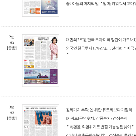
중2 아들의 마지막 말 ＂엄마, 키워줘서 고
2면
대만의 7조원 한국 투자 미국 장관이 가로채
A2
[종합]
외국인 한국투자 15% 감소… 전경련 ＂미국
＂
3면
원화가치 추락, 엔·위안·유로화보다 가팔라
A3
[종합]
[키워드] 무역수지 / 상품수지 / 경상수지
＂高환율, 외환위기로 번질 가능성은 낮아＂
강달러·수출둔화 '쌍펀치'… 경상수지 흑자 1