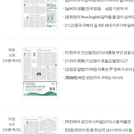
[김지수의 서정시대] 파도가 바다의 일이라면
[날씨와 생활] 전국 맑음… 낮밤 기온차 커
[윤희영의 News English] 알약을 물 없이 삼
[기고] 중국 극복의 길, MZ 세대 키우기에 달
30면
[이한우의 간신열전] (151) 대통령 부인 표절 
A30
[여론/독자]
[기자의 視角] 기상청이 호들갑 떨었다고?
[김창균 칼럼] '이재명 의혹'은 尹 정부가 쏘아
[萬物相] 북한 포탄까지 구하는 러시아
31면
[박진배의 공간과 스타일] (151) 스팸 박물관
A31
[여론/독자]
[社說] 유언이 된 故 한상국 상사 어머니의 