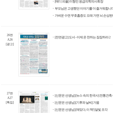
[메디 피플] 이형민 응급의학의사회장
부모님은 고생했던 이야기를 더 즐거워합니
가벼운 수면 무호흡증도 오래 가면 뇌 손상된
26면
[전면광고] 도서 - 이제 온 천하는 잠잠하라 2
A26
[광고]
27면
[신문은 선생님] [뉴스 속의 한국사] 전통건축 속
A27
[특집]
[신문은 선생님] [기후와 날씨] 가뭄
[신문은 선생님] [재밌다, 이 책!] 달빛 조각