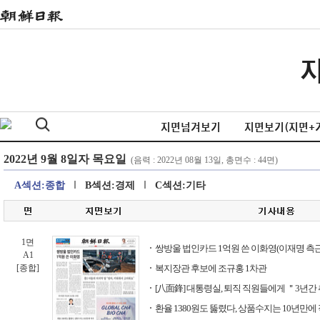
지면넘겨보기
지면보기(지면+
A섹션:종합
B섹션:경제
C섹션:기타
1면
쌍방울 법인카드 1억원 쓴 이화영(이재명 측근
A1
[종합]
복지장관 후보에 조규홍 1차관
[八面鋒] 대통령실, 퇴직 직원들에게 ＂3년간
환율 1380원도 뚫렸다, 상품수지는 10년만에