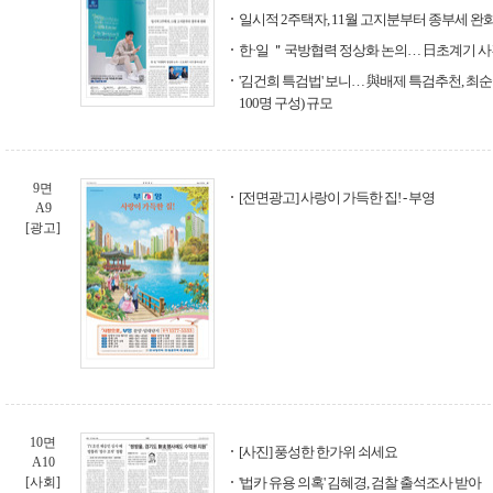
일시적 2주택자, 11월 고지분부터 종부세 완
한·일 ＂국방협력 정상화 논의… 日초계기 사
'김건희 특검법' 보니… 與배제 특검추천, 최순
100명 구성) 규모
9면
[전면광고] 사랑이 가득한 집! - 부영
A9
[광고]
10면
[사진] 풍성한 한가위 쇠세요
A10
[사회]
'법카 유용 의혹' 김혜경, 검찰 출석조사 받아