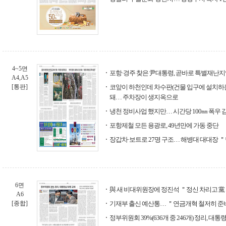
4~5면
포항·경주 찾은 尹대통령, 곧바로 특별재난지
A4,A5
[통판]
코앞이 하천인데 차수판(건물 입구에 설치하는
돼… 주차장이 생지옥으로
냉천 정비사업 했지만… 시간당 100㎜ 폭우
포항제철 모든 용광로, 49년만에 가동 중단
장갑차·보트로 27명 구조… 해병대 대대장 
6면
與 새 비대위원장에 정진석 ＂정신 차리고 黨
A6
[종합]
기재부 출신 예산통… ＂연금개혁 철저히 준
정부위원회 39%(636개 중 246개) 정리, 대통