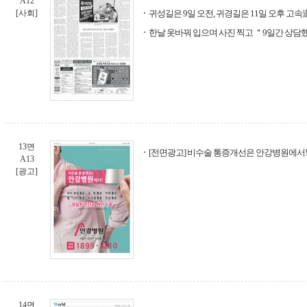
A12
[사회]
귀성길은 9일 오전, 귀경길은 11일 오후 고속
한날 옷바꿔 입으며 사진 찍고 ＂9일간 상담
13면
[전면광고] 비수술 통증개선은 안강병원에서!
A13
[광고]
14면