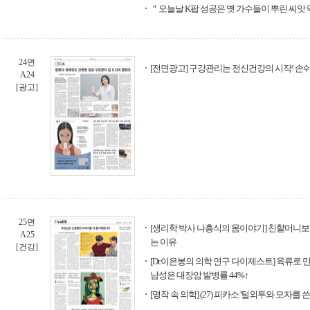
＂오늘날 K팝 성공은 옛 가수들이 뿌린 씨앗
24면
[전면광고] 구강관리는 전신건강의 시작! 손쉬
A24
[광고]
25면
[생리학 박사 나흥식의 몸이야기] 친할머니보
A25
는 이유
[건강]
[Dr.이은봉의 의학 연구 다이제스트] 육류로
남성은 대장암 발병률 44%↑
[명작 속 의학] (27) 피카소 '털외투와 모자를 쓴