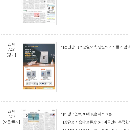
28면
[전면광고] 조선일보 속 당신의 기사를 기념
A28
[광고]
29면
[리빙포인트] 비에 젖은 마스크는
A29
[여론/독자]
[장유정의 음악 정류장] (45) 미국인이 주목한 