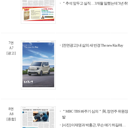
＂추석 앞두고 실직… 3개월 일했는데 '3년 
7면
[전면광고] 내 삶의 새 반경 The new Kia Ray
A7
[광고]
8면
＂MBC·TBS 봐주기 심의＂ 與, 정연주 위원
A8
발
[종합]
[사진] 이재명과 박홍근, 무슨 얘기 하길래…