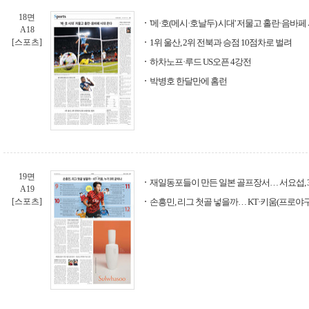
18면
'메·호(메시·호날두) 시대' 저물고 홀란·음바페
A18
[스포츠]
1위 울산, 2위 전북과 승점 10점차로 벌려
하차노프·루드 US오픈 4강전
박병호 한달만에 홈런
19면
재일동포들이 만든 일본 골프장서… 서요섭, 
A19
[스포츠]
손흥민, 리그 첫골 넣을까… KT·키움(프로야구)