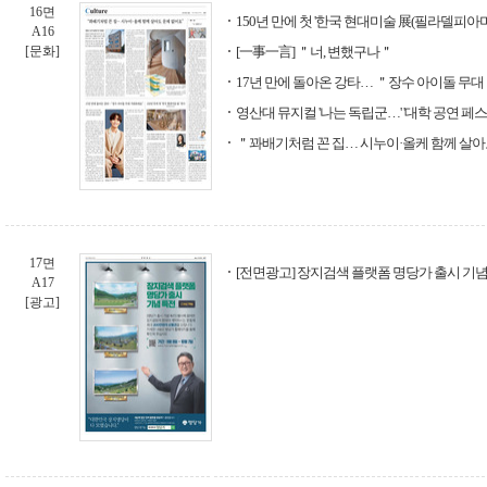
16면
150년 만에 첫 '한국 현대미술 展(필라델피아미
A16
[문화]
[一事一言] ＂너, 변했구나＂
17년 만에 돌아온 강타… ＂장수 아이돌 무
영산대 뮤지컬 '나는 독립군…' '대학 공연 페스
＂꽈배기처럼 꼰 집… 시누이·올케 함께 살아
17면
[전면광고] 장지검색 플랫폼 명당가 출시 기념
A17
[광고]