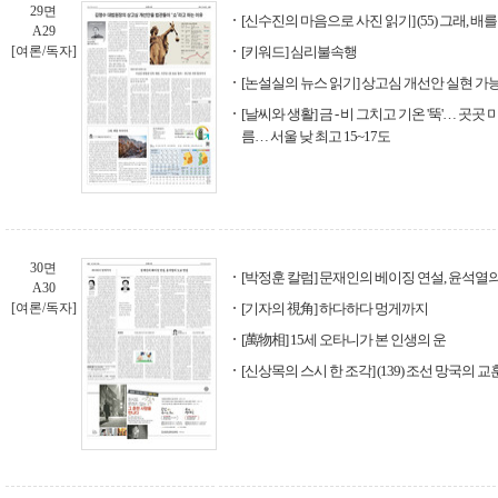
29면
[신수진의 마음으로 사진 읽기] (55) 그래, 배
A29
[여론/독자]
[키워드] 심리불속행
[논설실의 뉴스 읽기] 상고심 개선안 실현 가능성
[날씨와 생활] 금 - 비 그치고 기온 '뚝'… 곳곳 
름… 서울 낮 최고 15~17도
30면
[박정훈 칼럼] 문재인의 베이징 연설, 윤석열
A30
[여론/독자]
[기자의 視角] 하다하다 멍게까지
[萬物相] 15세 오타니가 본 인생의 운
[신상목의 스시 한 조각] (139) 조선 망국의 교