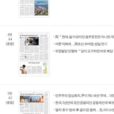
4면
與 ＂헌재, 술 마셨지만 음주운전은 아니란 
A4
[종합]
여론 악화에… 與초선 30여명, 방일 연기
위장탈당 민형배 ＂당이 요구하면 바로 복당
5면
민주주의 정상회의, 尹이 '제1 세션' 주재… 대
A5
[종합]
한국, 5년만에 北인권결의안 공동제안국 복귀…
열차·호수·땅속·車·골프장·절벽… 北, 어디서