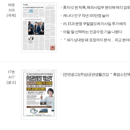
16면
美 타깃 된 틱톡, 해외사업부 분리해 매각 검
A16
[국제]
캐나다 인구 작년 105만명 늘어
러, 日과 분쟁 쿠릴열도에 미사일 추가 배치
아들·딸 선택하는 인공수정 기술 나왔다
＂AI가 상대방 패·표정까지 분석… 외교 분
17면
[전면광고] (주)성균관생활건강 ＂흑염소진
A17
[광고]