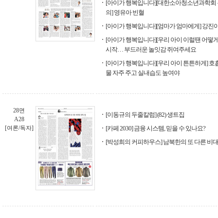
[아이가 행복입니다][대한소아청소년과학회 
의] 영유아 빈혈
[아이가 행복입니다][엄마가 엄마에게] 강진
[아이가 행복입니다][우리 아이 이럴땐 어떻게?
시작… 부드러운 놀잇감 쥐여주세요
[아이가 행복입니다][우리 아이 튼튼하게] 호흡
물 자주 주고 실내습도 높여야
28면
[이동규의 두줄칼럼] (82) 생트집
A28
[여론/독자]
[카페 2030] 금융 시스템, 믿을 수 있나요?
[박성희의 커피하우스] 남북한의 또 다른 비대칭