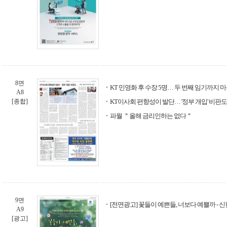
8면
KT 민영화 후 수장 5명… 두 번째 임기까지 
A8
[종합]
KT이사회 편향성이 발단… '정부 개입' 비판도
파월 ＂올해 금리인하는 없다＂
9면
[전면광고] 꽃들이 예쁜들, 너보다 예쁠까 -
A9
[광고]