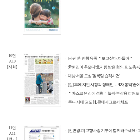
10면
[사진] 천안함 유족 ＂보고싶다, 아들아＂
A10
[사회]
'尹퇴진이 추모다' 北지령 받은 혐의, 민노총 
대낮 서울 도심 '얼룩말 습격사건'
[길] 車에 치인 시청각 장애인… '4자 통역' 끝
＂마스크 쓴 김에 성형＂ 늘자 부작용 피해도 
'루나 사태' 권도형, 몬테네그로서 체포
11면
[전면광고] 고향사랑 기부에 함께해주세요 -
A11
[광고]