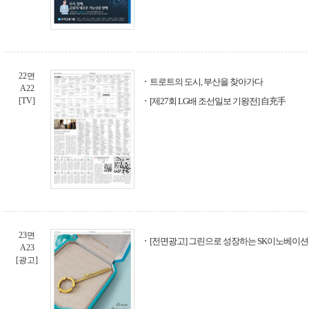
22면
트로트의 도시, 부산을 찾아가다
A22
[TV]
[제27회 LG배 조선일보 기왕전] 自充手
23면
[전면광고] 그린으로 성장하는 SK이노베이션
A23
[광고]