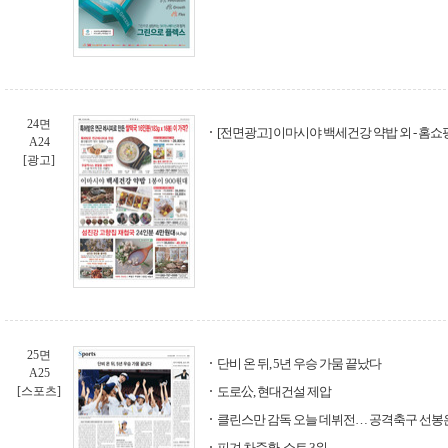
24면
[전면광고] 이마시야 백세건강 약밥 외 - 홈
A24
[광고]
25면
단비 온 뒤, 5년 우승 가뭄 끝났다
A25
[스포츠]
도로公, 현대건설 제압
클린스만 감독 오늘 데뷔전… 공격축구 선봉
피겨 차준환, 쇼트 3위