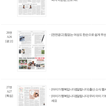
26면
[전면광고] 힘없는 여성도 한손으로 쉽게 무
A26
[광고]
27면
[아이가 행복입니다][알립니다] 출산 소식 
A27
[특집]
[아이가 행복입니다][알립니다] 우리 아이 기
세요