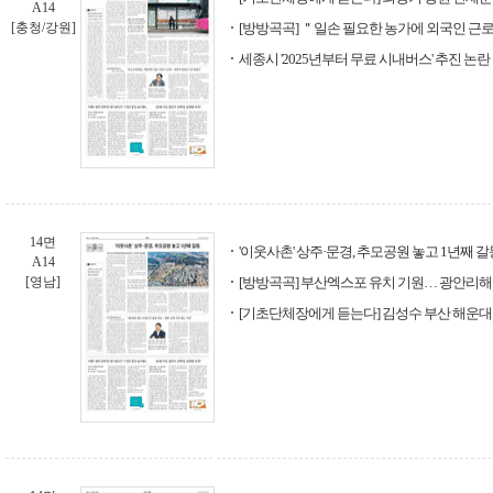
A14
[충청/강원]
[방방곡곡] ＂일손 필요한 농가에 외국인 근
세종시 '2025년부터 무료 시내버스' 추진 논란
14면
'이웃사촌' 상주·문경, 추모공원 놓고 1년째 갈
A14
[영남]
[방방곡곡] 부산엑스포 유치 기원… 광안리해
[기초단체장에게 듣는다] 김성수 부산 해운