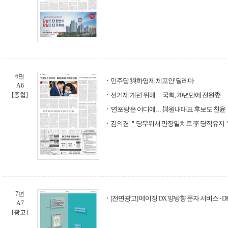
6면
민주당 '與하영제 체포안' 딜레마
A6
[종합]
선거제 개편 위해… 국회, 20년만에 전원委
'연포탕'은 어디에… 與원내대표 후보도 친윤
김의겸 ＂당무위서 만장일치로 李 당직유지＂
7면
[전면광고] 메이징 DX 양방향 문자 서비스 - DIG
A7
[광고]