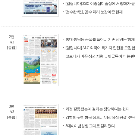
[알립니다] 35회 이중섭미술상에 서양화가 
'검수완박法' 꼼수 처리 눈감아준 헌재
2면
홍대·청담동 공실률 늘어… 기존 상권은 '침체'
A2
[종합]
[알립니다] ALC 외국어 특기자 인턴을 모집
코로나가 바꾼 상권 지형… 뒷골목이 더 붐빈
3면
과정 잘못됐는데 결과는 정당하다는 헌재… 
A3
[종합]
김학의·윤미향·곽상도… '비상식적 판결' 잇단
5대4, 이념성향 그대로 갈라졌다