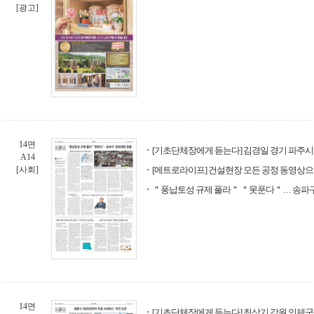
[광고]
14면
[기초단체장에게 듣는다] 김경일 경기 파주
A14
[사회]
[메트로라이프] 건설현장 모든 공정 동영상
＂풍납토성 규제 풀라＂ ＂못푼다＂… 송파
14면
[기초단체장에게 듣는다] 최상기 강원 인제