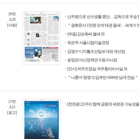
20면
난치병으로 선수생활 중단… 감독으로 우승
A20
[사람]
＂광화문서 1만명 모여 '태권 품새'… 세계가
[부음] 강순화씨 별세 외
최은주 서울시립미술관장
김영수 디지틀조선일보 대표 재선임
윤영관 아산정책연구원 이사장
[인사] 국무조정실·국무총리비서실 외
＂나훈아 '영영' 도입부만 1000번 넘게 연습＂
21면
[전면광고] 우리 함께 금융의 새로운 가능성을
A21
[광고]