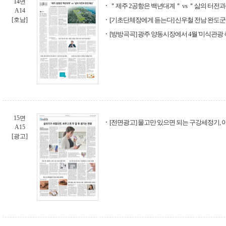
14면
＂제주 2공항은 백년대계＂ vs ＂삶의 터전과
A14
[호남]
[기초단체장에게 듣는다] 신우철 전남 완도
[방방곡곡] 광주 양동시장에서 4월 '미식관광 
15면
[전면광고] 물고만 있으면 되는 구강세정기, 이
A15
[광고]