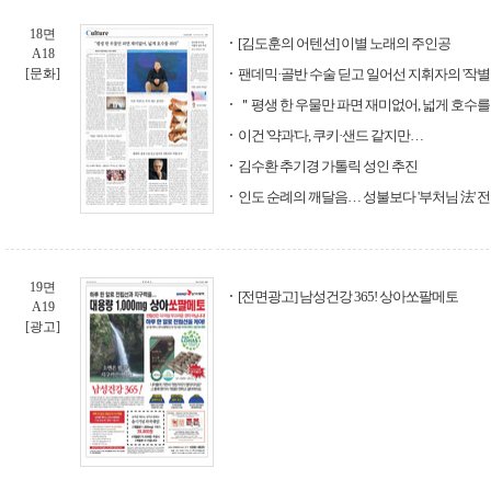
18면
[김도훈의 어텐션] 이별 노래의 주인공
A18
[문화]
팬데믹·골반 수술 딛고 일어선 지휘자의 '작별 
＂평생 한 우물만 파면 재미없어, 넓게 호수
이건 '약과'다, 쿠키·샌드 같지만…
김수환 추기경 가톨릭 성인 추진
인도 순례의 깨달음… 성불보다 '부처님 法' 
19면
[전면광고] 남성건강 365! 상아쏘팔메토
A19
[광고]