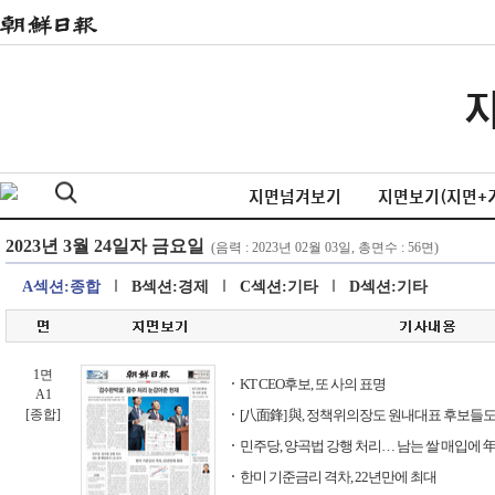
지면넘겨보기
지면보기(지면+
A섹션:종합
B섹션:경제
C섹션:기타
D섹션:기타
1면
KT CEO후보, 또 사의 표명
A1
[종합]
[八面鋒] 與, 정책위의장도 원내대표 후보들도
민주당, 양곡법 강행 처리… 남는 쌀 매입에 年
한미 기준금리 격차, 22년만에 최대