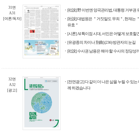
31면
[社說] 野 이번엔 양곡관리법, 대통령 거부권
A31
[여론/독자]
[社說] 대법원은 ＂거짓말도 무죄＂, 헌재는 
유효＂
[시론] AI 특이점 시대, 서민은 어떻게 보호할
[유광종의 차이나 別曲] (236) 방관자의 눈길
[社說] 수사권 남용은 해야 할 수사의 정당성
32면
[전면광고] 다 같이 더 나은 삶을 누릴 수 있는
A32
께 하겠습니다
[광고]