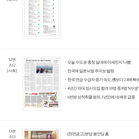
12면
오늘 수도권·충청 일대에 미세먼지 '나쁨'
A12
[사회]
전국에 일본뇌염 주의보 발령
한국 연금 수급자 증가 속도, 佛보다 2.4배 빠
4년간 의대 정시모집 합격 10명 중 8명 'N수생'
n번방 성착취물 범죄, 1년만에 네 배로 급증
13면
[전면광고] 분당·봉안당 홈
A13