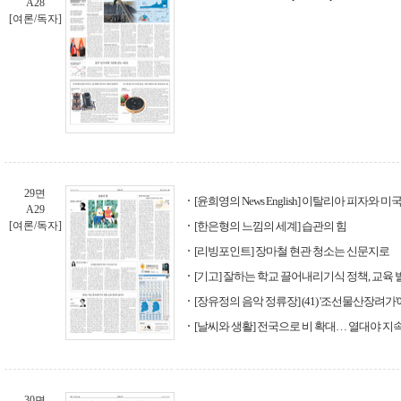
A28
[여론/독자]
29면
[윤희영의 News English] 이탈리아 피자와 
A29
[여론/독자]
[한은형의 느낌의 세계] 습관의 힘
[리빙포인트] 장마철 현관 청소는 신문지로
[기고] 잘하는 학교 끌어내리기식 정책, 교육
[장유정의 음악 정류장] (41) '조선물산장려가
[날씨와 생활] 전국으로 비 확대… 열대야 지
30면