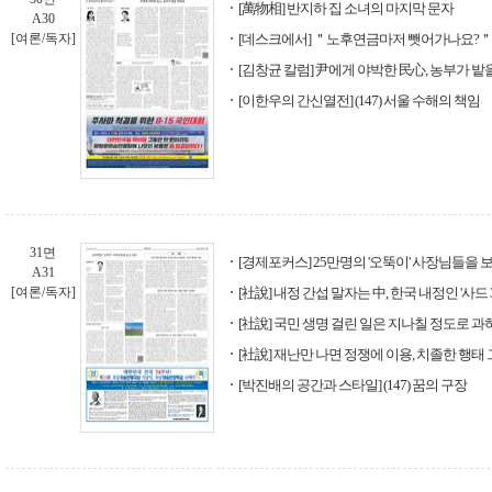
[萬物相] 반지하 집 소녀의 마지막 문자
A30
[여론/독자]
[데스크에서] ＂노후연금마저 뺏어가나요?＂
[김창균 칼럼] 尹에게 야박한 民心, 농부가 밭
[이한우의 간신열전] (147) 서울 수해의 책임
31면
[경제포커스] 25만명의 '오뚝이' 사장님들을 
A31
[여론/독자]
[社說] 내정 간섭 말자는 中, 한국 내정인 '사드 
[社說] 국민 생명 걸린 일은 지나칠 정도로 과
[社說] 재난만 나면 정쟁에 이용, 치졸한 행태
[박진배의 공간과 스타일] (147) 꿈의 구장