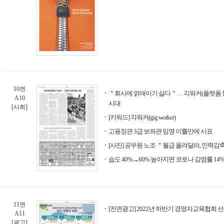
10면
＂회사에 얽매이기 싫다＂… 긱워커(플랫폼 통
A10
시대
[사회]
[키워드] 긱워커(gig worker)
고용장관 3급 보좌관 임명 이틀만에 사표
[사진] 공무원 노조 ＂월급 올려달라, 인력감
습도 40%→60% 높아지면 코로나 감염률 14
11면
[전면광고] 2022년 하반기 경영자교육협회 
A11
[광고]