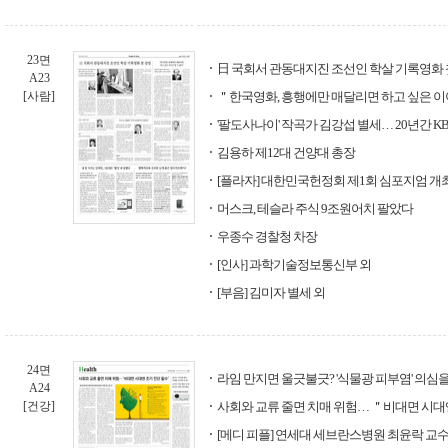
23면
日 국회서 관동대지진 조선인 학살 기록영화 
A23
[사람]
＂한국영화, 흥행에만 매달리면 하고 싶은 이
'팔도사나이' 작곡가 김강섭 별세… 20년간 KB
김용하 제12대 건양대 총장
[플라자] 대한민국헌정회 제1회 심포지엄 개
머스크, 테슬라 주식 9조원어치 팔았다
우종수 경찰청 차장
[인사] 과학기술정보통신부 외
[부음] 김미자 별세 외
24면
라임 만지면 울긋불긋? '식물광 피부염' 의심
A24
[건강]
사회와 교류 줄면 치매 위험… ＂비대면 시대
[메디 피플] 연세대 세브란스병원 최윤락 교