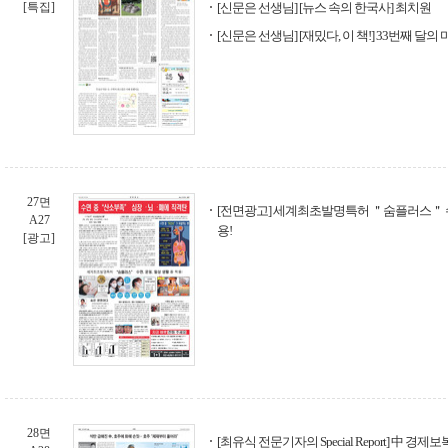
[특집]
[신문은 선생님] [뉴스 속의 한국사] 최치원
[신문은 선생님] [재밌다, 이 책!] 33번째 달의
27면
[전면광고] 세계최초발명특허 ＂숨플러스＂ 수면
A27
용!
[광고]
28면
[최유식 전문기자의 Special Report] 中 경제