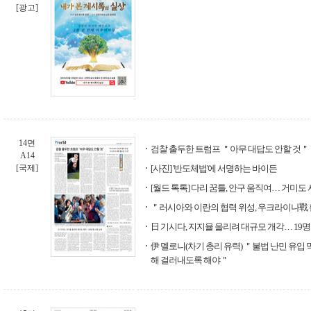
[광고]
14면
검찰 출두한 트럼프 ＂아무 대답도 안할 것＂
A14
[국제]
[사진] '반도체법'에 서명하는 바이든
[월드 톡톡] 다리 꿈틀, 안구 움직여… 거미
＂러시아와 이란의 협력 위성, 우크라이나戰
日 기시다, 지지율 올리려 대규모 개각… 19명 
伊 멜로니(차기 총리 유력) ＂불법 난민 유입 
해 걸러내도록 해야＂