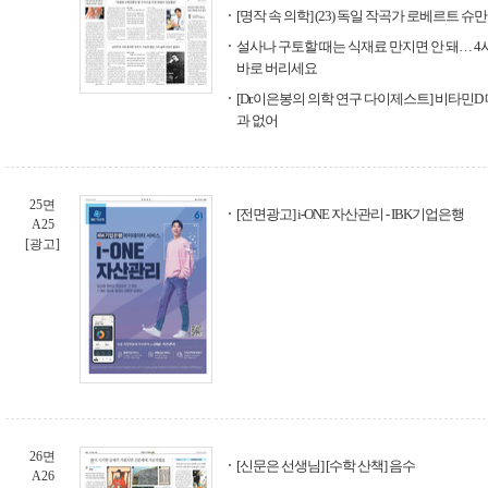
[명작 속 의학] (23) 독일 작곡가 로베르트 슈만
설사나 구토할 때는 식재료 만지면 안 돼… 4
바로 버리세요
[Dr.이은봉의 의학 연구 다이제스트] 비타민D
과 없어
25면
[전면광고] i-ONE 자산관리 - IBK기업은행
A25
[광고]
26면
[신문은 선생님] [수학 산책] 음수
A26