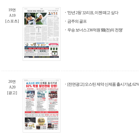
19면
'만년 2등' 꼬리표, 이젠 떼고 싶다
A19
[스포츠]
금주의 골프
우승 보너스 236억원 '錢(전)의 전쟁'
20면
[전면광고] 오스틴 제약 신제품 출시기념, 62
A20
[광고]