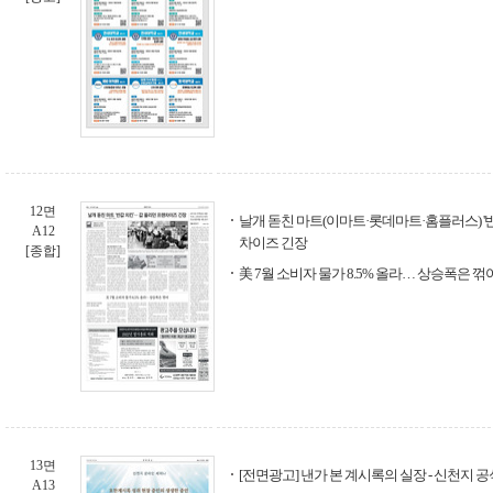
12면
날개 돋친 마트(이마트·롯데마트·홈플러스) '반
A12
차이즈 긴장
[종합]
美 7월 소비자 물가 8.5% 올라… 상승폭은 꺾
13면
[전면광고] 낸가 본 계시록의 실장 - 신천지 
A13