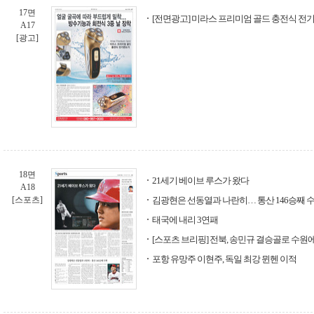
17면
[전면광고] 미라스 프리미엄 골드 충전식 전
A17
[광고]
18면
21세기 베이브 루스가 왔다
A18
[스포츠]
김광현은 선동열과 나란히… 통산 146승째 
태국에 내리 3연패
[스포츠 브리핑] 전북, 송민규 결승골로 수원
포항 유망주 이현주, 독일 최강 뮌헨 이적