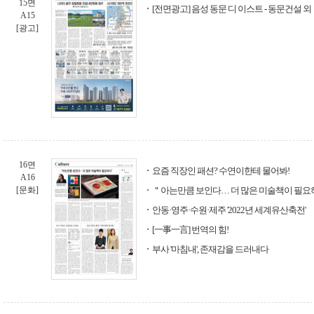
15면
[전면광고] 음성 동문 디 이스트 - 동문건설 외
A15
[광고]
16면
요즘 직장인 패션? 수연이한테 물어봐!
A16
[문화]
＂아는만큼 보인다… 더 많은 미술책이 필
안동·영주·수원·제주 '2022년 세계유산축전'
[一事一言] 번역의 힘!
부사 '마침내', 존재감을 드러내다