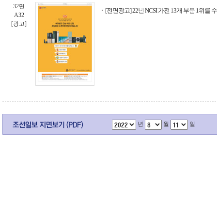
32면
[전면광고] 22년 NCSI 가전 13개 부문 1위를
A32
[광고]
년
월
일