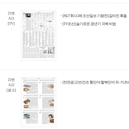
21면
[제27회 LG배 조선일보 기왕전] 갈라진 흑돌
A21
[TV]
[TV조선] 슬기로운 갱년기 극복 비법
22면
[전면광고] 반건조 통민어/할복민어 외 - 미츠
A22
[광고]