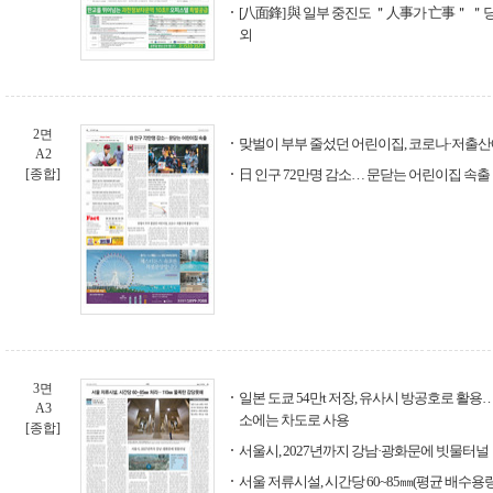
[八面鋒] 與 일부 중진도 ＂人事가 亡事＂ ＂
외
2면
맞벌이 부부 줄섰던 어린이집, 코로나·저출산
A2
[종합]
日 인구 72만명 감소… 문닫는 어린이집 속출
3면
일본 도쿄 54만t 저장, 유사시 방공호로 활용… 
A3
소에는 차도로 사용
[종합]
서울시, 2027년까지 강남·광화문에 빗물터널
서울 저류시설, 시간당 60~85㎜(평균 배수용량