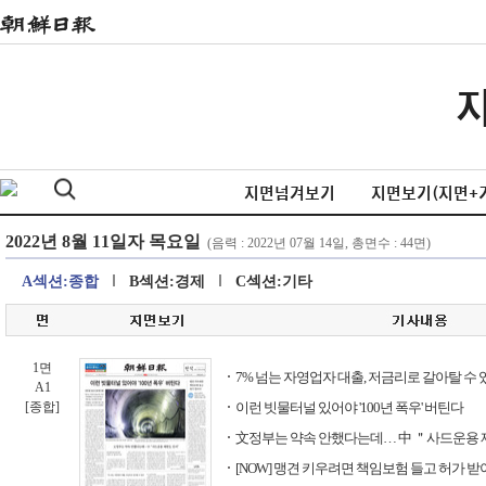
지면넘겨보기
지면보기(지면+
A섹션:종합
B섹션:경제
C섹션:기타
1면
7% 넘는 자영업자 대출, 저금리로 갈아탈 수 
A1
[종합]
이런 빗물터널 있어야 '100년 폭우' 버틴다
文정부는 약속 안했다는데… 中 ＂사드운용 
[NOW] 맹견 키우려면 책임보험 들고 허가 