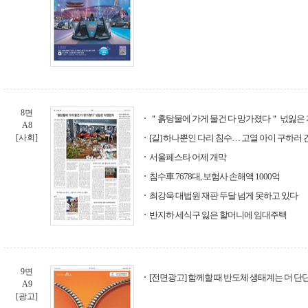
8면
＂흙탕물에 가게 물건 다 망가졌다＂ 넋잃은
A8
[사회]
[길] 하나뿐인 다리 침수… 고열 아이 구하러 
서울페스타 어제 개막
침수車 7678대, 보험사 손해액 1000억
최강욱 대법원 재판 두달 넘게 못하고 있다
반지하 세식구 잃은 할머니에 임대주택
9면
[전면광고] 함께할 때 반도체 생태계는 더 단단
A9
[광고]