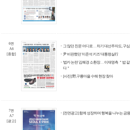
6면
그 많던 친문 어디로… 차기 대선주자도, 구
A6
[종합]
尹 비판했던 '이준석 키즈' 대통령실行
'법카 논란' 김혜경 소환장… 이재명측 ＂밥 
다＂
[사진] 野,구룡마을 수해 현장 찾아
7면
[전면광고] 함께 성장하며 행복을 나누는 금융
A7
[광고]