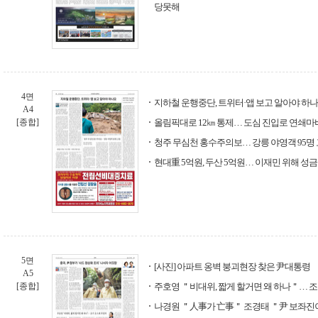
당못해
4면
지하철 운행중단, 트위터·앱 보고 알아야 하
A4
[종합]
올림픽대로 12㎞ 통제… 도심 진입로 연쇄마
청주 무심천 홍수주의보… 강릉 야영객 95명
현대重 5억원, 두산 5억원… 이재민 위해 성금
5면
[사진] 아파트 옹벽 붕괴현장 찾은 尹대통령
A5
[종합]
주호영 ＂비대위, 짧게 할거면 왜 하나＂… 
나경원 ＂人事가 亡事＂ 조경태 ＂尹 보좌진이