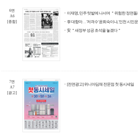
6면
이재명, 민주 텃밭에 나서며 ＂위험한 정면돌
A6
[종합]
李 대항마… '저격수' 윤희숙이냐, '인천 시민
安 ＂새정부 성공 초석을 놓겠다＂
7면
[전면광고] 위니아딤채 전문점 첫 동시세일
A7
[광고]