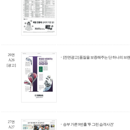
26면
[전면광고] 품질을 보증해주는 단 하나의 브
A26
[광고]
27면
승부 가른 9번홀 '투 그린 습격사건'
A27