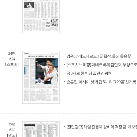
24면
엄원상·레오나르도 3골 합작, 울산 웃음꽃
A24
[스포츠]
[스포츠 브리핑] 페네르바체 김민재, 부상으로
공 3개로 한 이닝 끝낸 김광현
손흥민, 아시아 첫 '유럽 5대 리그 20골' 신기록
25면
[전면광고] 해열 진통제 상비약 걱정 끝! 게
A25
[광고]