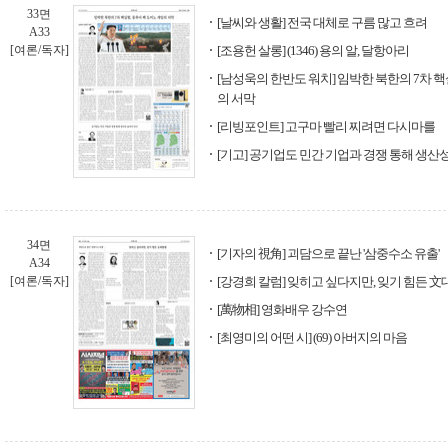
33면
[날씨와 생활] 전국 대체로 구름 많고 흐려
A33
[여론/독자]
[조용헌 살롱] (1346) 용의 알, 달항아리
[남성욱의 한반도 워치] 임박한 북한의 7차 핵
의 서막
[리빙포인트] 고구마 빨리 찌려면 다시마를
[기고] 공기업도 민간 기업과 경쟁 통해 생산
34면
[기자의 視角] 괴담으로 끝난 '삼중수소 유출'
A34
[여론/독자]
[강경희 칼럼] 잊히고 싶다지만, 잊기 힘든 
[萬物相] 영화배우 강수연
[최영미의 어떤 시] (69) 아버지의 마음