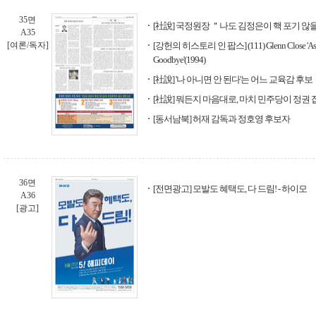
35면
[社說] 국정원장 ＂나도 김정은이 핵 포기 않
A35
[여론/독자]
[강헌의 히스토리 인 팝스] (111) Glenn Close 'As If
Goodbye'(1994)
[社說] '나 아니면 안 된다'는 어느 교육감 후보
[社說] 뭐든지 마음대로, 마치 민주당이 정권 
[동서남북] 허재 감독과 정호영 후보자
36면
[전면광고] 모발도 혜택도, 다 드림! - 하이모
A36
[광고]