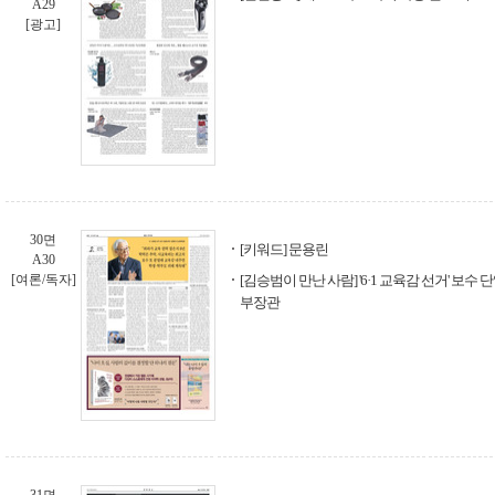
A29
[광고]
30면
[키워드] 문용린
A30
[여론/독자]
[김승범이 만난 사람] '6·1 교육감 선거' 보수
부장관