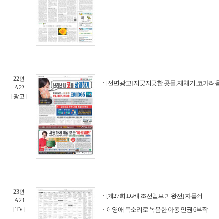
22면
[전면광고] 지긋지긋한 콧물, 재채기, 코가려움 -
A22
[광고]
23면
[제27회 LG배 조선일보 기왕전] 자물쇠
A23
[TV]
이영애 목소리로 녹음한 아동 인권 6부작