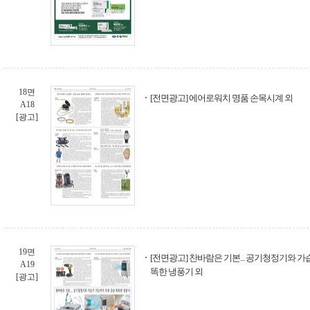
18면
[전면광고] 에어로워치 명품 손목시계 외
A18
[광고]
19면
[전면광고] 찬바람은 기본... 공기청정기와 가
A19
똑한 냉풍기 외
[광고]