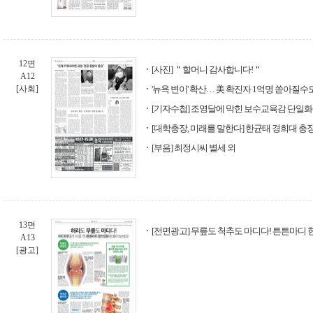
12면
[사진] ＂할머니 감사합니다!＂
A12
[사회]
'뉴욕 변이' 확산… 美 확진자 1억명 쏟아질수
[기자수첩] 조영달에 막힌 보수교육감 단일화
[대학총장, 미래를 말한다] 한균태 경희대 총
[부음] 최정시씨 별세 외
13면
[전면광고] 무릎도 척추도 마디다! 튼튼마디
A13
[광고]