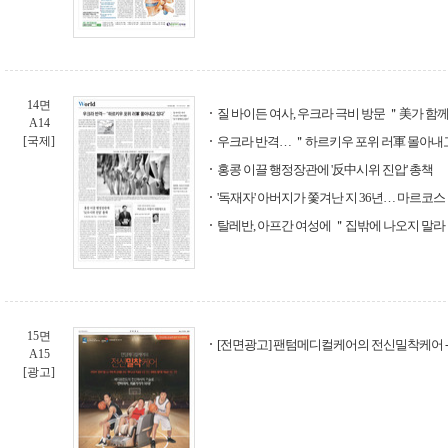
14면
질 바이든 여사, 우크라 극비 방문 ＂美가 
A14
[국제]
우크라 반격… ＂하르키우 포위 러軍 몰아내
홍콩 이끌 행정장관에 '反中시위 진압' 총책
'독재자' 아버지가 쫓겨난 지 36년… 마르코
탈레반, 아프간 여성에 ＂집밖에 나오지 말라
15면
[전면광고] 팬텀메디컬케어의 전신밀착케어 
A15
[광고]