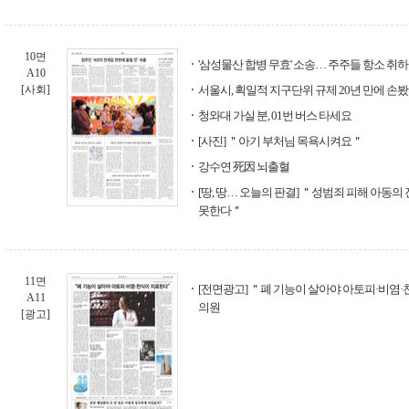
10면
'삼성물산 합병 무효' 소송… 주주들 항소 취
A10
[사회]
서울시, 획일적 지구단위 규제 20년 만에 손
청와대 가실 분, 01번 버스 타세요
[사진] ＂아기 부처님 목욕시켜요＂
강수연 死因 뇌출혈
[땅, 땅… 오늘의 판결] ＂성범죄 피해 아동의
못한다＂
11면
[전면광고] ＂폐 기능이 살아야 아토피·비염·
A11
의원
[광고]