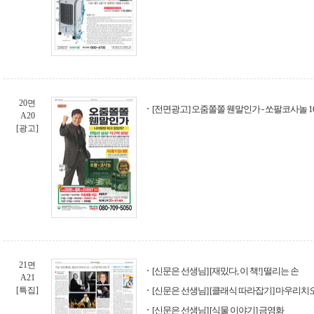
20면
[전면광고] 오줌쫄쫄 웬말인가 - 쏘팔코사놀 10
A20
[광고]
21면
[신문은 선생님] [재밌다, 이 책!] 떨리는 손
A21
[특집]
[신문은 선생님] [클래식 따라잡기] 마우리치
[신문은 선생님] [식물 이야기] 금영화