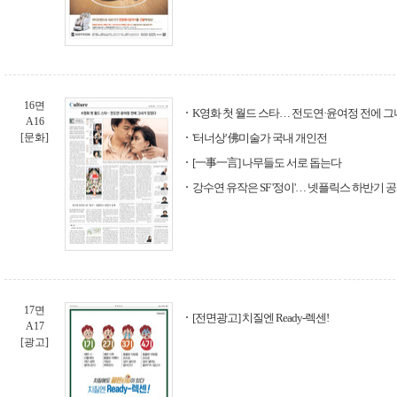
16면
K영화 첫 월드 스타… 전도연·윤여정 전에 
A16
[문화]
'터너상' 佛미술가 국내 개인전
[一事一言] 나무들도 서로 돕는다
강수연 유작은 SF '정이'… 넷플릭스 하반기 
17면
[전면광고] 치질엔 Ready-렉센!
A17
[광고]