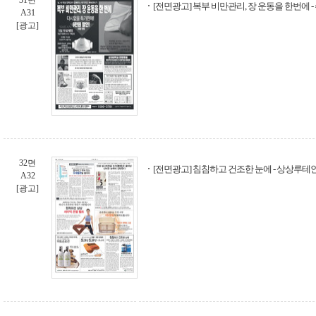
31면
[전면광고] 복부 비만관리, 장 운동을 한번에
A31
[광고]
32면
[전면광고] 침침하고 건조한 눈에 - 상상루테
A32
[광고]