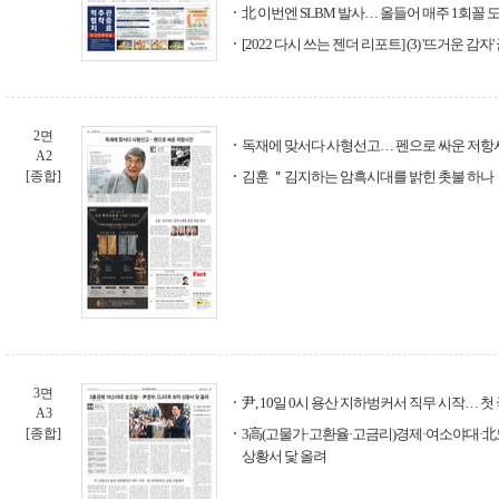
北 이번엔 SLBM 발사… 올들어 매주 1회꼴 
[2022 다시 쓰는 젠더 리포트] (3) '뜨거운 감자'
2면
독재에 맞서다 사형선고… 펜으로 싸운 저항
A2
[종합]
김훈 ＂김지하는 암흑시대를 밝힌 촛불 하나
3면
尹, 10일 0시 용산 지하벙커서 직무 시작… 
A3
[종합]
3高(고물가·고환율·고금리)경제·여소야대·北도
상황서 닻 올려