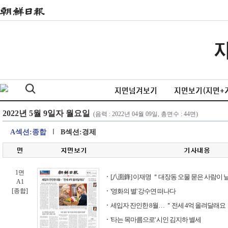
지면넘겨보기
지면보기(지면+
A섹션:종합
B섹션:경제
1면
[八面鋒] 이재명 ＂대장동 오물 묻은 사람이 날
A1
[종합]
'영화의 별' 강수연 떠나다
세입자 잔인한 8월… ＂전세 4억 올려달래요
'타는 목마름으로' 시인 김지하 별세