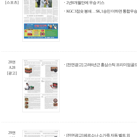
[스포츠]
2년8개월만에 우승 키스
KGC 3점슛 봉쇄… SK, 1승만 더하면 통합우
28면
[전면광고] 고려6년근 홍삼스틱 프리미엄골
A28
[광고]
29면
[전면광고] 페르소나 소가죽 자동 벨트 외