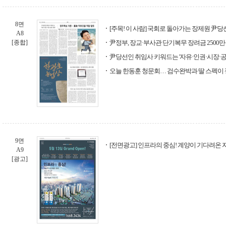
8면
[주목! 이 사람] 국회로 돌아가는 장제원 尹
A8
[종합]
尹정부, 장교·부사관 단기복무 장려금 2500
尹당선인 취임사 키워드는 '자유·인권·시장·공
오늘 한동훈 청문회… 검수완박과 딸 스펙이
9면
[전면광고] 인프라의 중심! 계양이 기다려온 자
A9
[광고]