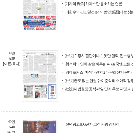
[기자의 視角] 하마스만 옹호하는 언론
[이한우의 간신열전] (209) 범안(犯顔)과 범상(
39면
[社說] ＂정치 집단이냐＂ 잇단 탈퇴, 민노총
A39
[여론/독자]
[황석희의 영화 같은 하루] (147) 결국엔 모
[경제포커스] 미적대면 '제2 대우조선' 나온다
[社說] 끝도 없는 안철수·이준석의 소아적 감
[社說] 대법원장 공석 45일 만에 후보 지명, 사
40면
[전면광고] LG전자 고객 사랑 감사제
A40
[광고]