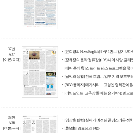
37면
[윤희영의 News English] 하루 1만보 걷기보
A37
[여론/독자]
[장유정의 음악 정류장] (106) 나의 사랑, 클
[에릭 존의 窓] 스트리트 댄스 프로그램을 좋
[날씨와 생활] 전국 흐림… 일부 지역 오후부터
[2030 플라자] 메가시티… 고향엔 영화관이 
[리빙포인트] 고추장 뜰 때는 숟가락 뒷면으
38면
[양상훈 칼럼] 실패가 예정된 존경스러운 정
A38
[여론/독자]
[萬物相] 암표상의 진화