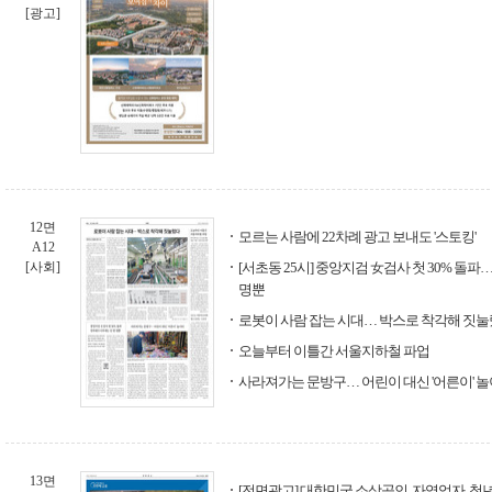
[광고]
12면
모르는 사람에 22차례 광고 보내도 '스토킹'
A12
[사회]
[서초동 25시] 중앙지검 女검사 첫 30% 돌
명뿐
로봇이 사람 잡는 시대… 박스로 착각해 짓
오늘부터 이틀간 서울지하철 파업
사라져가는 문방구… 어린이 대신 '어른이' 
13면
[전면광고] 대한민국 소상공인, 자영업자, 청