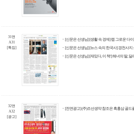
31면
[신문은 선생님] [생활 속 경제] 랩 그로운 
A31
[특집]
[신문은 선생님] [뉴스 속의 한국사] 경천사지
[신문은 선생님] [재밌다, 이 책!] 해녀의 딸, 
32면
[전면광고] (주)조선생약 참조은 흑홍삼 골드플
A32
[광고]