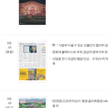
8면
野 ＂사법부 이끌 수 있는 인물인지 철저히 
A8
[종합]
문화계 블랙리스트 무죄, 양심적 병역거부 유
산업용 전기 요금만 찔끔 인상… 47조(누적 적
족
9면
[전면광고] 포트딕슨CC 평생 골프회원권 wit
A9
용 외
[광고]