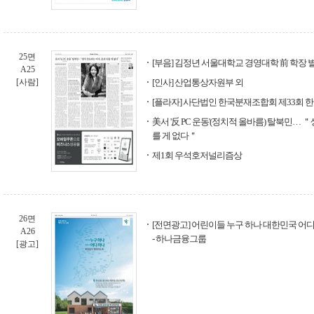
25면
[부음] 김정년 서울대학교 경영대학 前 학장 
A25
[사람]
[인사] 산업통상자원부 외
[플라자] 사단법인 한국분재조합회 제33회 
美서 '反 PC 운동'(정치적 올바름) 탈북민… 
를 게 없다＂
제1회 우석호저널리즘상
26면
[전면광고] 어린이들 누구 하나 대한민국 어
A26
- 하나금융그룹
[광고]