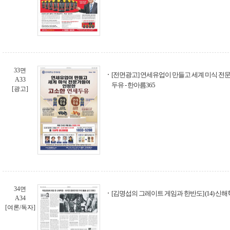
33면
[전면광고] 연세유업이 만들고 세계 미식 전
A33
두유 - 한아름365
[광고]
34면
[김명섭의 그레이트 게임과 한반도] (14) 
A34
[여론/독자]