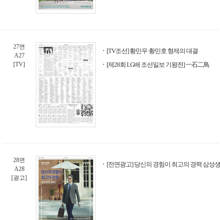
27면
[TV조선] 황민우·황민호 형제의 대결
A27
[TV]
[제28회 LG배 조선일보 기왕전] 一石二鳥
28면
[전면광고] 당신의 경험이 최고의 경력 삼성생
A28
[광고]