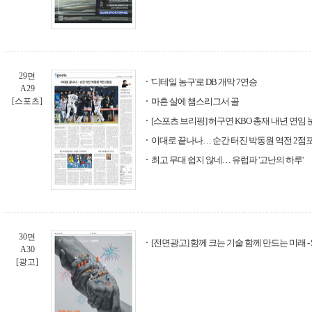
29면
'디테일 농구'로 DB 개막 7연승
A29
[스포츠]
마흔 살에 챔스리그서 골
[스포츠 브리핑] 허구연 KBO 총재 내년 연임 
이대로 끝나나… 순간 터진 박동원 역전 2점
최고 무대 쉽지 않네… 유럽파 '고난의 하루'
30면
[전면광고] 함께 크는 기술 함께 만드는 미래 
A30
[광고]