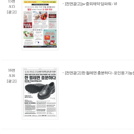
15면
[전면광고] jw 중외제약 당파워 - Ⅵ
A15
[광고]
16면
[전면광고] 한 컬레면 충분하다 - 포인원 기
A16
[광고]