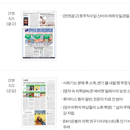
21면
[전면광고] 호주직수입 신비의 에뮤오일관절
A21
[광고]
22면
샤워기는 분해 후 소독, 변기 물 내릴 땐 뚜껑
A22
[건강]
[명작 속 의학] (84) 존 에버렛 밀레이의 '눈먼 
류머티스 환자 절반, 전문의 치료 안 받아
[장수의학자 박상철의 노화 혁명] ＂삶의 주체
강·자립
[Dr.이은봉의 의학 연구 다이제스트] 美 인기
우려