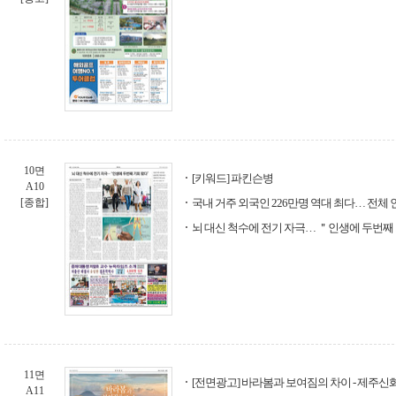
10면
[키워드] 파킨슨병
A10
[종합]
국내 거주 외국인 226만명 역대 최다… 전체 인
뇌 대신 척수에 전기 자극… ＂인생에 두번째
11면
[전면광고] 바라봄과 보여짐의 차이 - 제주
A11