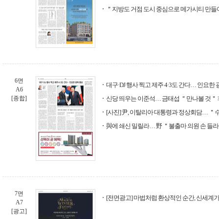
＂지방도 거점 도시 중심으로 메가시티 만
6면
대구·DJ 행사 찍고 제주 4·3도 간다… 인요한
A6
[종합]
신당 띄우는 이준석… 금태섭 ＂만나볼 것＂
[사진] 尹, 이탈리아 대통령과 정상회담… ＂수
與에 쇄신 밀릴라… 野 ＂불출마 의원 손 들
7면
[전면광고] 마법처럼 환상적인 순간, 신세계
A7
[광고]