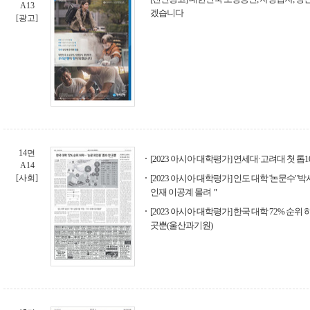
A13
겠습니다
[광고]
14면
[2023 아시아 대학평가] 연세대·고려대 첫 톱
A14
[사회]
[2023 아시아 대학평가] 인도 대학 '논문수' '
인재 이공계 몰려＂
[2023 아시아 대학평가] 한국 대학 72% 순위 
곳뿐(울산과기원)