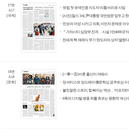
17면
'유럽 첫 유색인종 지도자' 리튬 비리로 사임
A17
[국제]
[사진] 찰스 3세, 尹대통령 국빈방문 앞두고 
'진보의 아성' 시카고 의회, 이민자 문제로 아
＂가자시티 심장부 진격… 시설 1만4000곳 
전세계 핵·재래식 무기 '판도라의 상자' 열렸다
18면
[一事一言] 비혼 출산이 어때서
A18
[문화]
장 바티스트 앙드레아 佛문학상 공쿠르상 수
불친절한 스토리, 힘 빠지는 액션… '마포자'
8폭의 디지털 병풍 위를 흐르는 몽환적 'AI 산