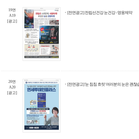
19면
[전면광고] 전립선건강 눈건강 - 영웅제약
A19
[광고]
20면
[전면광고] '눈 침침 흐릿' 여러분의 눈은 괜
A20
[광고]