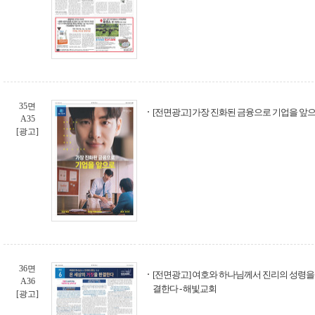
35면
[전면광고] 가장 진화된 금융으로 기업을 앞으로
A35
[광고]
36면
[전면광고] 여호와 하나님께서 진리의 성령을 
A36
결한다 - 해빛교회
[광고]