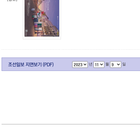
년
월
일