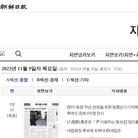
지면넘겨보기
지면보기(지면+
A섹션:종합
B섹션:경제
C섹션:기타
1면
[한미 동맹 70년, 번영을 위한 동행] (17) 기억
A1
후에도 北에 101명 전사
[종합]
[八面鋒] 홍준표 ＂尹 이용하는 '듣보잡' 정리를
대법원장 후보에 조희대 前대법관