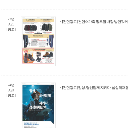
23면
[전면광고] 천연소가죽 밍크털 내장 방한워커!
A23
[광고]
24면
[전면광고] 일상, 당신답게 지키다, 삼성화재
A24
[광고]