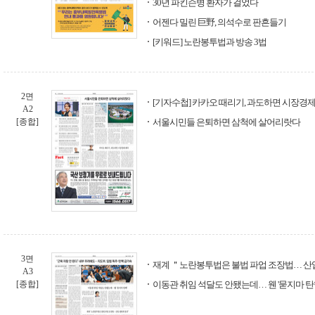
30년 파킨슨병 환자가 걸었다
어젠다 밀린 巨野, 의석수로 판흔들기
[키워드] 노란봉투법과 방송 3법
2면
[기자수첩] 카카오 때리기, 과도하면 시장경제
A2
[종합]
서울시민들 은퇴하면 삼척에 살어리랏다
3면
재계 ＂노란봉투법은 불법 파업 조장법… 산
A3
[종합]
이동관 취임 석달도 안됐는데… 웬 '묻지마 탄