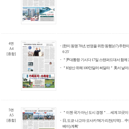
4면
[한미 동맹 70년, 번영을 위한 동행] (17) 주한
A4
6·25'
[종합]
＂尹대통령·기시다 17일 스탠퍼드대서 함께
＂K방산 위해 100만달러 써달라＂ 美서 날아
5면
＂이젠 국가 아닌 도시 경쟁＂… 세계 33곳
A5
[종합]
日, 도쿄·나고야·오사카 '메가 리전(지역)'… 
베이) 계획'