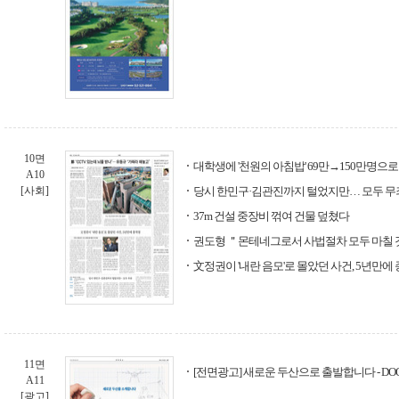
10면
대학생에 '천원의 아침밥' 69만→150만명으로
A10
[사회]
당시 한민구·김관진까지 털었지만… 모두 무
37m 건설 중장비 꺾여 건물 덮쳤다
권도형 ＂몬테네그로서 사법절차 모두 마칠 
文정권이 '내란 음모'로 몰았던 사건, 5년만에
11면
[전면광고] 새로운 두산으로 출발합니다 - DO
A11
[광고]