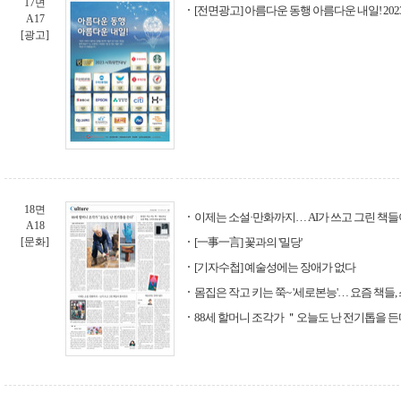
17면
[전면광고] 아름다운 동행 아름다운 내일! 20
A17
[광고]
18면
이제는 소설·만화까지… AI가 쓰고 그린 책
A18
[문화]
[一事一言] 꽃과의 '밀당'
[기자수첩] 예술성에는 장애가 없다
몸집은 작고 키는 쭉~ '세로본능'… 요즘 책
88세 할머니 조각가 ＂오늘도 난 전기톱을 