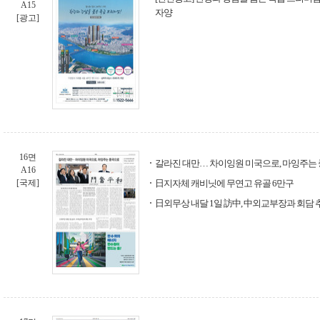
A15
자양
[광고]
16면
갈라진 대만… 차이잉원 미국으로, 마잉주는
A16
[국제]
日지자체 캐비닛에 무연고 유골 6만구
日외무상 내달 1일 訪中, 中외교부장과 회담 