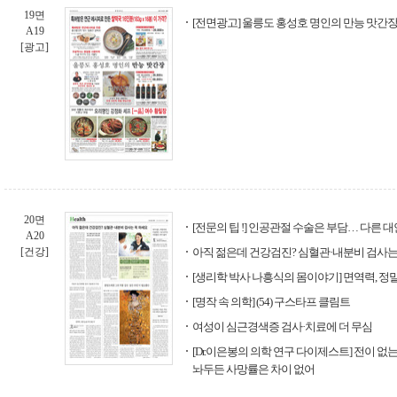
19면
[전면광고] 울릉도 홍성호 명인의 만능 맛간장
A19
[광고]
20면
[전문의 팁 !] 인공관절 수술은 부담… 다른 
A20
[건강]
아직 젊은데 건강검진? 심혈관·내분비 검사는
[생리학 박사 나흥식의 몸이야기] 면역력, 정
[명작 속 의학] (54) 구스타프 클림트
여성이 심근경색증 검사·치료에 더 무심
[Dr.이은봉의 의학 연구 다이제스트] 전이 
놔두든 사망률은 차이 없어