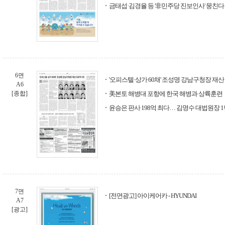
금태섭·김경율 등 '非민주당 진보인사' 뭉친다
6면
'오피스텔·상가 60채' 조성명 강남구청장 재산 
A6
[종합]
美본토 해병대 포항에 한국 해병과 상륙훈련
윤승은 판사 198억 최다… 김명수 대법원장 1년
7면
[전면광고] 아이케어카 - HYUNDAI
A7
[광고]