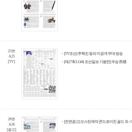
25면
[TV조선] 추혁진 등의 미공개 무대 방송
A25
[TV]
[제27회 LG배 조선일보 기왕전] 우승 所感
26면
[전면광고] 오스틴제약 콘드로이친 골드 외 -
A26
[광고]