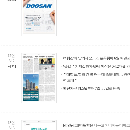
12면
여행갈 때 맡기세요… 김포공항에 6월 애견
A12
[사회]
WHO ＂기저질환자·60세 이상은 6~12개월 
＂대학들, 학과 간 벽 깨는 데 속도내야… 관
력 도태＂
확진자 격리, 5월부터 7일→5일로 단축
13면
[전면광고] 따뜻함은 나누고 에너지는 더하고 
A13