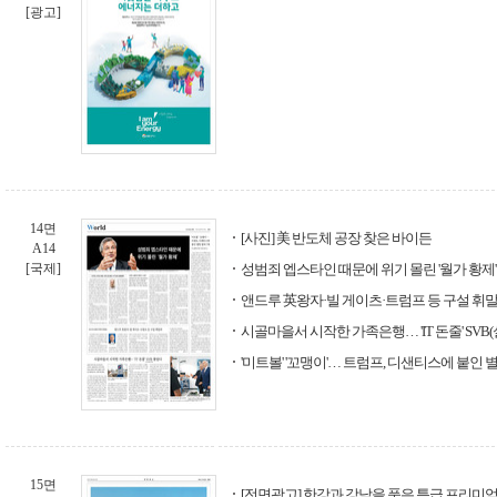
[광고]
14면
[사진] 美 반도체 공장 찾은 바이든
A14
[국제]
성범죄 엡스타인 때문에 위기 몰린 '월가 황제'
앤드루 英왕자·빌 게이츠·트럼프 등 구설 휘
시골마을서 시작한 가족은행… 'IT 돈줄' SV
'미트볼' '꼬맹이'… 트럼프, 디샌티스에 붙인 
15면
[전면광고] 한강과 강남을 품은 특급 프리미엄