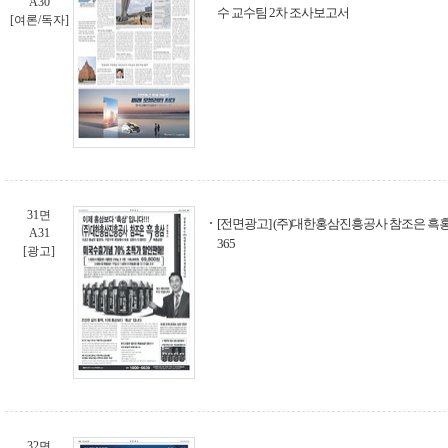
A30
수 교수팀 2차 조사보고서
[여론/독자]
31면
[전면광고] (주)대한홍삼진흥공사 참조은 흑홍
A31
365
[광고]
32면