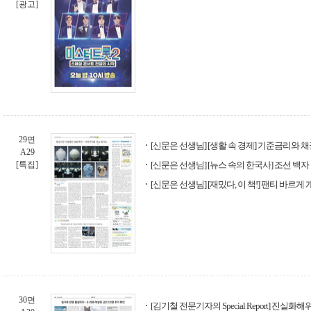
[광고]
29면
[신문은 선생님] [생활 속 경제] 기준금리와 
A29
[특집]
[신문은 선생님] [뉴스 속의 한국사] 조선 백자
[신문은 선생님] [재밌다, 이 책!] 팬티 바르게 
30면
[김기철 전문기자의 Special Report] 진실화해