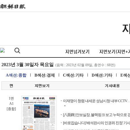
지면넘겨보기
지면보기(지면+
A섹션:종합
B섹션:경제
C섹션:기타
D섹션:기타
E섹
1면
이재명이 청렴 내세운 성남시청 내부 CCTV
A1
＂
[종합]
[八面鋒] 안보실장, 블랙핑크 보고 누락으로 경
[바로잡습니다] '배석판사의 인권위 진정' 