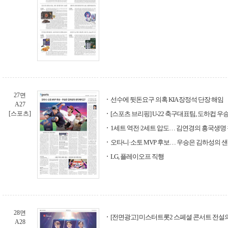
27면
선수에 뒷돈요구 의혹 KIA 장정석 단장 해임
A27
[스포츠]
[스포츠 브리핑] U-22 축구대표팀, 도하컵 우
1세트 역전·2세트 압도… 김연경의 흥국생명
오타니·소토 MVP 후보… 우승은 김하성의 
LG, 플레이오프 직행
28면
[전면광고] 미스터트롯2 스페셜 콘서트 전설의 
A28