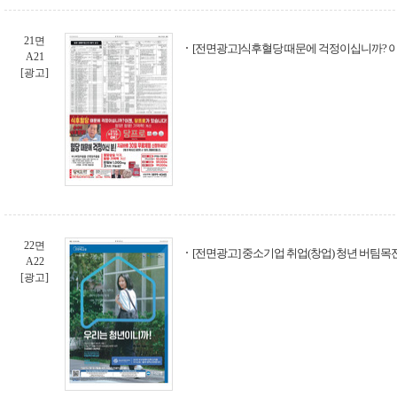
21면
[전면광고]식후혈당 때문에 걱정이십니까? 
A21
[광고]
22면
[전면광고] 중소기업 취업(창업) 청년 버팀목
A22
[광고]