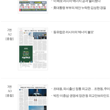
이 배로 러시아 '에너지 공격' 물리쳤다
美대통령 부부의 제안 누락한 김성한 경질
2면
동유럽은 러시아의 '에너지 볼모'
A2
[종합]
3면
조태용, 외시출신 정통 외교관… 조현동, 주
A3
[종합]
박진·이종섭·권영세 장관 등 외교안보라인도