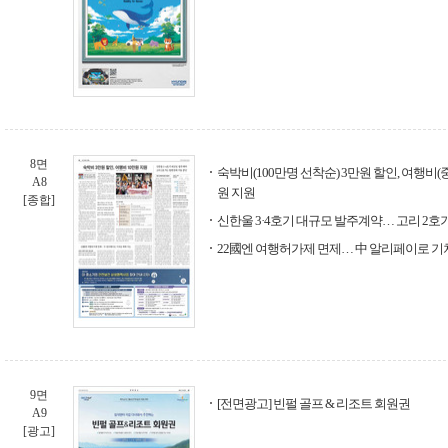
8면
숙박비(100만명 선착순) 3만원 할인, 여행비(
A8
원 지원
[종합]
신한울 3·4호기 대규모 발주계약… 고리 2호
22國엔 여행허가제 면제… 中 알리페이로 기
9면
[전면광고] 빈펄 골프 & 리조트 회원권
A9
[광고]