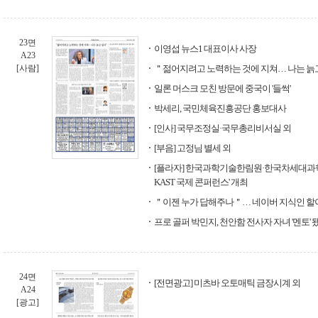
23면
이영섭 뉴스1 대표이사 사장
A23
[사람]
＂젊어지려고 노력하는 것에 지쳐… 나는 늙
일론 머스크 모친 방문에 중국이 '들썩'
박세리, 국민체육진흥공단 홍보대사
[인사] 국무조정실·국무총리비서실 외
[부음] 고정님 별세 외
[플라자] 한국과학기술한림원·한국차세대과학기
KAST 국제 콘퍼런스' 개최
＂이젠 누가 답해주나＂… 네이버 지식인 할
프로 골퍼 박민지, 천안함 전사자 자녀 '멘토' 
24면
[전면광고] 미츠바 오토매틱 금장시계 외
A24
[광고]