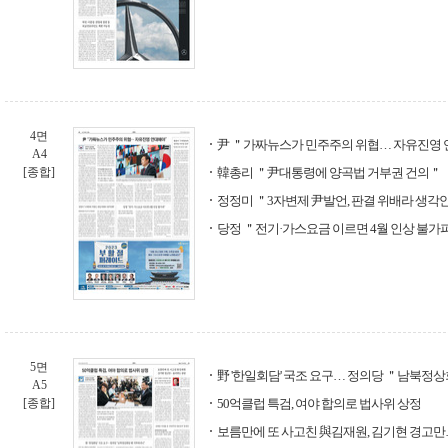
4면
尹 ＂가짜뉴스가 민주주의 위협… 자유진영
A4
[종합]
韓총리 ＂尹대통령에 양곡법 거부권 건의＂
정정미 ＂3자변제 尹발언, 판결 위배라 생각
당정 ＂전기·가스요금 이르면 4월 인상 불가
5면
野 '한일회담' 국조 요구… 정의당 ＂남북정
A5
[종합]
50억클럽 특검, 여야 합의로 법사위 상정
보름만에 또 사고친 與김재원, 김기현 경고만