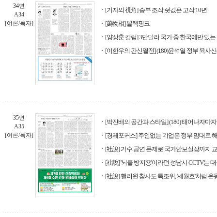
34면
[기자의 視角] 승부 조작 죗값은 고작 10년
A34
[여론/독자]
[萬物相] 블랙핑크
[양상훈 칼럼] 3만달러 국가 중 한국에만 있는
[이한우의 간신열전] (180)윤석열 정부 육사신
35면
[박진배의 공간과 스타일] (180) 태어나자마
A35
[여론/독자]
[경제포커스] 주인없는 기업은 정부 맘대로 
[社說] 가수 공연 문제로 국가안보실장까지 교
[社說] '뇌물 방지용'이라던 성남시 CCTV는
[社說] 핼러윈 참사도 특조위, '세월호'처럼 