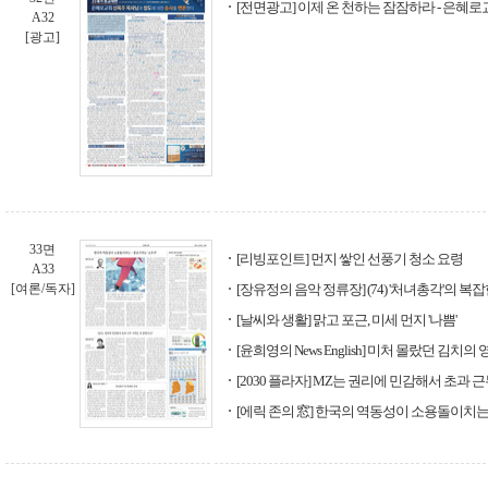
[전면광고] 이제 온 천하는 잠잠하라 - 은혜
A32
[광고]
33면
[리빙포인트] 먼지 쌓인 선풍기 청소 요령
A33
[여론/독자]
[장유정의 음악 정류장] (74) '처녀총각'의 복
[날씨와 생활] 맑고 포근, 미세 먼지 '나쁨'
[윤희영의 News English] 미처 몰랐던 김치
[2030 플라자] MZ는 권리에 민감해서 초과 
[에릭 존의 窓] 한국의 역동성이 소용돌이치는