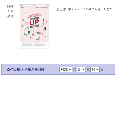
36면
[전면광고] LG 라이프 UP 페스티벌 - LG전자
A36
[광고]
년
월
일