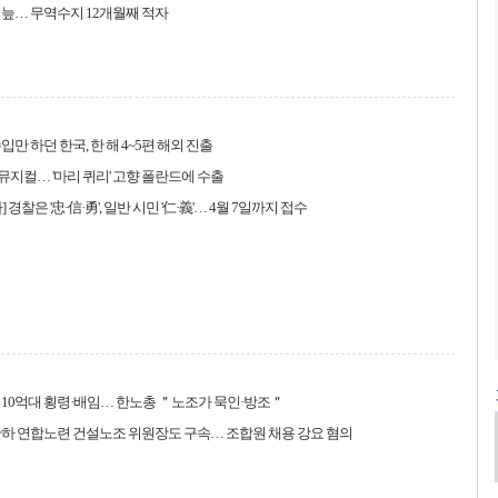
늪… 무역수지 12개월째 적자
입만 하던 한국, 한 해 4~5편 해외 진출
뮤지컬… '마리 퀴리' 고향 폴란드에 수출
 경찰은 '忠·信·勇', 일반 시민 '仁·義'… 4월 7일까지 접수
10억대 횡령·배임… 한노총 ＂노조가 묵인·방조＂
하 연합노련 건설노조 위원장도 구속… 조합원 채용 강요 혐의