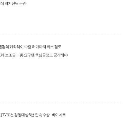
주식 백지신탁 논란
·퀄컴의 對화웨이 수출 허가마저 취소 검토
반도체 보조금… 美 요구땐 핵심공정도 공개해야
] TV조선 경영대상 5년 연속 수상 - 바이네르