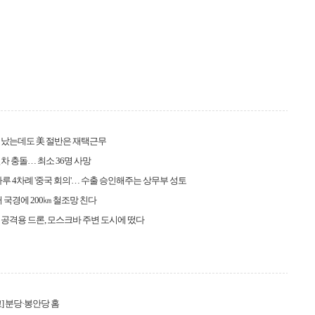
지났는데도 美 절반은 재택근무
차 충돌… 최소 36명 사망
하루 4차례 '중국 회의'… 수출 승인해주는 상무부 성토
러 국경에 200㎞ 철조망 친다
공격용 드론, 모스크바 주변 도시에 떴다
] 분당·봉안당 홈