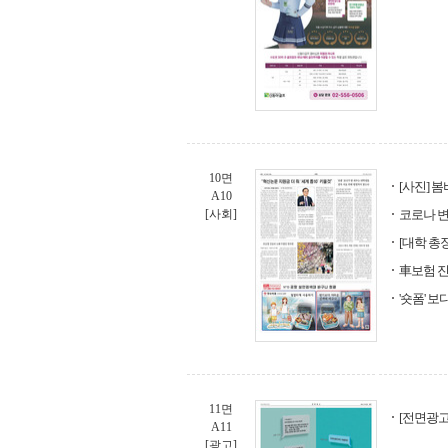
10면
[사진] 
A10
[사회]
코로나 변
[대학 총
車보험 진
'숏폼' 
11면
[전면광고]
A11
[광고]