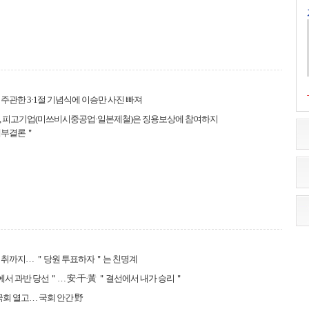
주관한 3·1절 기념식에 이승만 사진 빠져
, 피고기업(미쓰비시중공업·일본제철)은 징용보상에 참여하지
내부결론＂
거취까지… ＂당원 투표하자＂는 친명계
에서 과반 당선＂… 安·千·黃 ＂결선에서 내가 승리＂
 국회 열고… 국회 안간 野