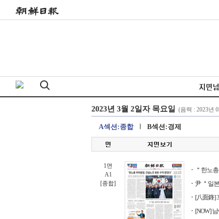
지면
A섹션:종합
B섹션:경제
1면
＂한노총 
A1
[종합]
尹 ＂일본
[八面鋒]
[NOW]