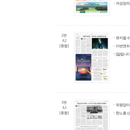
저성장의 
2면
뮤지컬 수
A2
[종합]
이번엔 K
[알립니다]
3면
위원장이 
A3
[종합]
한노총 산