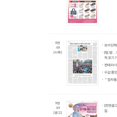
8면
보수단체 
A8
[사회]
[땅, 땅
적 포기 
컨테이너
수감 중인
＂정자동 
9면
[전면광고
A9
집
[광고]