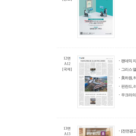
12면
팬데믹 
A12
[국제]
그리스 열
美하원, 
핀란드, 
우크라의 
13면
[전면광고
A13