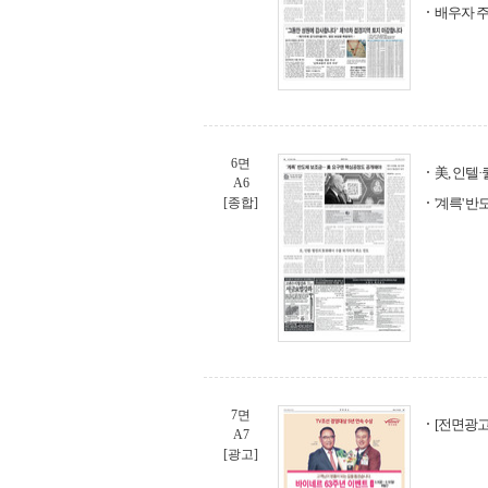
배우자 
6면
美, 인텔
A6
[종합]
'계륵' 
7면
[전면광고
A7
[광고]