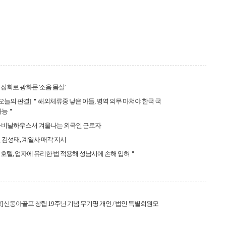
집회로 광화문 '소음 몸살'
… 오늘의 판결] ＂해외체류중 낳은 아들, 병역 의무 마쳐야 한국 국
가능＂
·비닐하우스서 겨울나는 외국인 근로자
 김성태, 계열사 매각 지시
호텔, 업자에 유리한 법 적용해 성남시에 손해 입혀＂
] 신동아골프 창립 19주년 기념 무기명 개인 / 법인 특별회원모