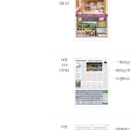
[광고]
14면
＂하이난을
A14
[국제]
하이난, 
디샌티스
15면
[전면광고