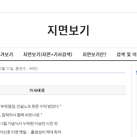
지면보기
넘겨보기
지면보기(지면+기사검색)
지면보기란?
검색 및 
부위원장, 건설노조 뒷돈 수억 받았다＂
, 침략자서 협력 파트너로＂
 3·1절 기념식서 누락된 이승만 사진 외
 남아선호 이젠 옛말… 출생성비 역대 최저