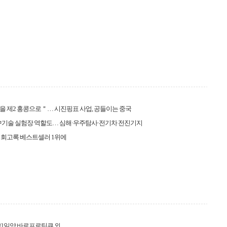
 제2 홍콩으로＂… 시진핑표 사업, 공들이는 중국
中기술 실험장 역할도… 심해·우주탐사·전기차 전진기지
 회고록 베스트셀러 1위에
] 일양 바로프로틴큐 외