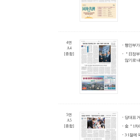
4면
행안부가 
A4
[종합]
＂日정부
않기로 
5면
당대표 
A5
[종합]
金 ＂1차
3·1절에