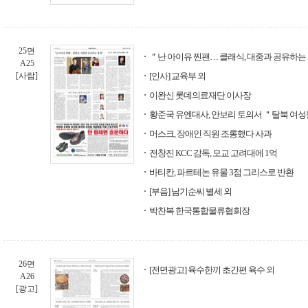
25면
＂난 아이유 찐팬… 클래식, 대중과 공유하는
A25
[사람]
[인사] 교육부 외
이완신 롯데의료재단 이사장
황준국 유엔대사, 안보리 토의서 ＂탈북 여성
머스크, 장애인 직원 조롱했다 사과
전창진 KCC 감독, 모교 고려대에 1억
바티칸, 파르테논 유물 3점 그리스로 반환
[부음] 남기순씨 별세 외
박찬복 한국통합물류협회장
26면
[전면광고] 육수한끼 초간편 육수 외
A26
[광고]