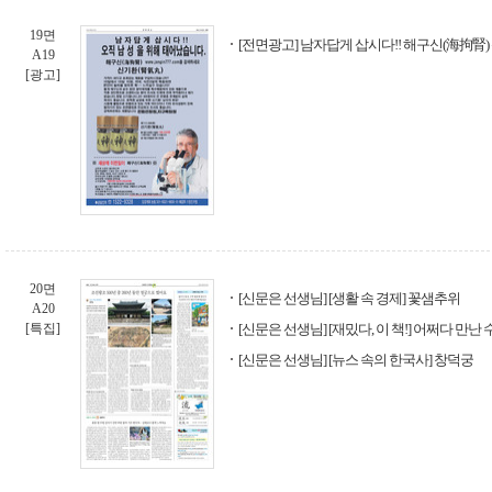
19면
[전면광고] 남자답게 삽시다!! 해구신(海拘腎)
A19
[광고]
20면
[신문은 선생님] [생활 속 경제] 꽃샘추위
A20
[특집]
[신문은 선생님] [재밌다, 이 책!] 어쩌다 만난
[신문은 선생님] [뉴스 속의 한국사] 창덕궁