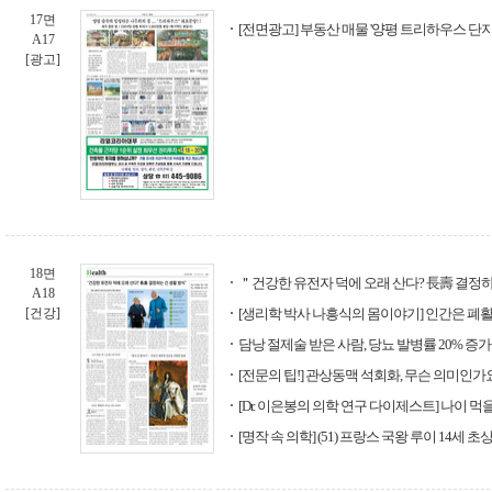
17면
[전면광고] 부동산 매물 '양평 트리하우스 단지'
A17
[광고]
18면
＂건강한 유전자 덕에 오래 산다? 長壽 결정하
A18
[건강]
[생리학 박사 나흥식의 몸이야기] 인간은 폐활
담낭 절제술 받은 사람, 당뇨 발병률 20% 증가
[전문의 팁!] 관상동맥 석회화, 무슨 의미인가
[Dr. 이은봉의 의학 연구 다이제스트] 나이
[명작 속 의학] (51) 프랑스 국왕 루이 14세 초