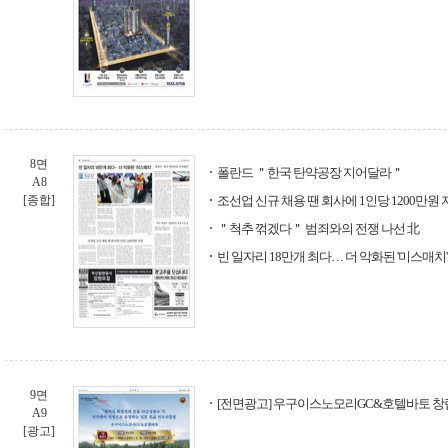
8면
폴란드 ＂한국 탄약공장 지어달라＂
A8
[종합]
조선업 신규 채용 땐 회사에 1인당 1200만원 
＂척추 꺾겠다＂ 범죄와의 전쟁 나선 北
빈 일자리 18만개 최다… 더 악화된 '미스매치'
9면
[전면광고] 우구이스노모리GC&호텔바토 창
A9
[광고]