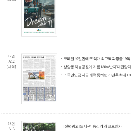
12면
코레일 40일만에 또 역대 최고액 과징금 19억
A12
[사회]
상암동 하늘공원에 '지름 180m 반지' 대관람차
＂국민연금 지금 개혁 못하면 70년후 최대 15
13면
[전면광고] 도서 - 이승신의 왜 교토인가
A13