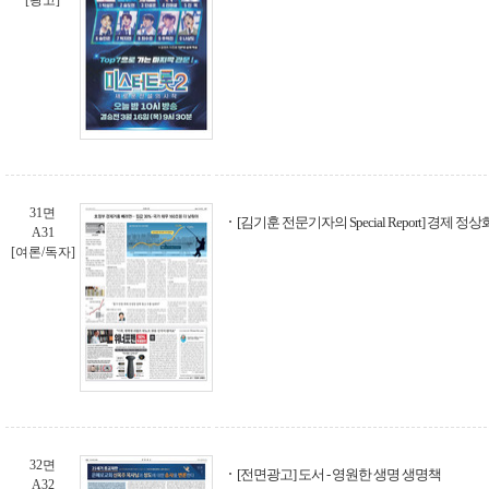
[광고]
31면
[김기훈 전문기자의 Special Report] 경제 정상
A31
[여론/독자]
32면
[전면광고] 도서 - 영원한 생명 생명책
A32