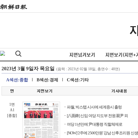
지면넘겨보기
지면보기(지면+
A섹션:종합
B섹션:경제
C섹션:기타
1면
파월, 빅스텝 시사에 세계증시 출렁
A1
[종합]
[八面鋒] 신임 여당 지도부 전원 親尹 외
여당 1년만에 尹대통령 직할체제로
[NOW] '2주에 2500만원' 강남 산후조리원 