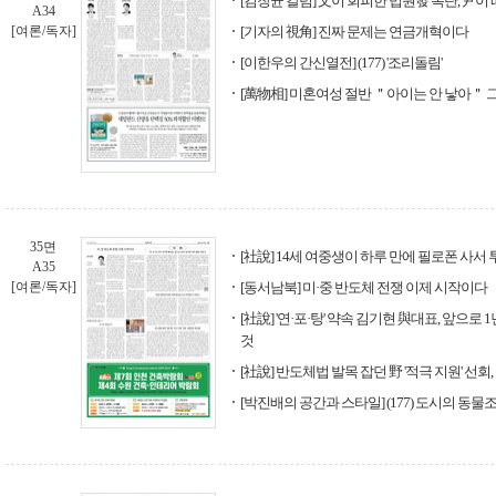
[김창균 칼럼] 文이 회피한 법원發 폭탄, 尹이
A34
[여론/독자]
[기자의 視角] 진짜 문제는 연금개혁이다
[이한우의 간신열전] (177) '조리돌림'
[萬物相] 미혼여성 절반 ＂아이는 안 낳아＂ 
35면
[社說] 14세 여중생이 하루 만에 필로폰 사서
A35
[여론/독자]
[동서남북] 미·중 반도체 전쟁 이제 시작이다
[社說] '연·포·탕' 약속 김기현 與대표, 앞으로
것
[社說] 반도체법 발목 잡던 野 '적극 지원' 선
[박진배의 공간과 스타일] (177) 도시의 동물