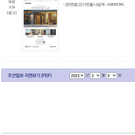
36면
[전면광고] 가전을 나답게. - SAMSUNG
A36
[광고]
년
월
일