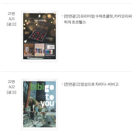
21면
[전면광고] 프리미엄 수제초콜릿, 카카오리퍼블
A21
하게 초코헬스
[광고]
22면
[전면광고] 정성으로 차리다 - 비비고
A22
[광고]