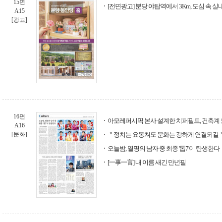
15면
[전면광고] 분당 야탑역에서 3Km, 도심 속 실
A15
[광고]
16면
아모레퍼시픽 본사 설계한 치퍼필드, 건축계 
A16
[문화]
＂정치는 요동쳐도 문화는 강하게 연결되길
오늘밤, 열명의 남자 중 최종 '톱7'이 탄생한다
[一事一言] 내 이름 새긴 만년필