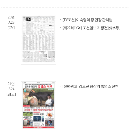
23면
[TV조선] 이숙영의 장 건강 관리법
A23
[TV]
[제27회 LG배 조선일보 기왕전] 分水嶺
24면
[전면광고] 김오곤 원장의 흑염소 진액
A24
[광고]