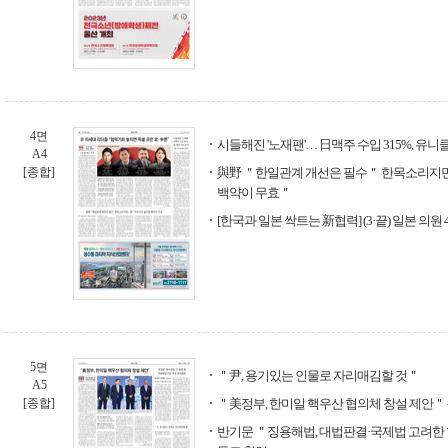
4면
시들해진 '노재팬'… 日맥주 수입 315%, 유니클
A4
[종합]
與野 ＂한일관계 개선은 필수＂ 한목소리지
백약이 무효＂
[한국과 일본 싹트는 新협력] (3·끝) 일본 의원
5면
＂尹, 용기있는 인물로 자리매김할 것＂
A5
[종합]
＂美정부, 한미일 핵우산 협의체 창설 제안＂ 
반기문 ＂징용해법, 대법판결·국제법 고려한