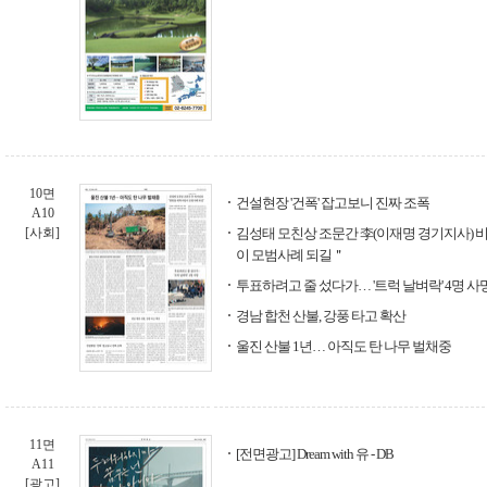
10면
건설현장 '건폭' 잡고보니 진짜 조폭
A10
[사회]
김성태 모친상 조문간 李(이재명 경기지사)
이 모범사례 되길＂
투표하려고 줄 섰다가… '트럭 날벼락' 4명 사
경남 합천 산불, 강풍 타고 확산
울진 산불 1년… 아직도 탄 나무 벌채중
11면
[전면광고] Dream with 유 - DB
A11
[광고]