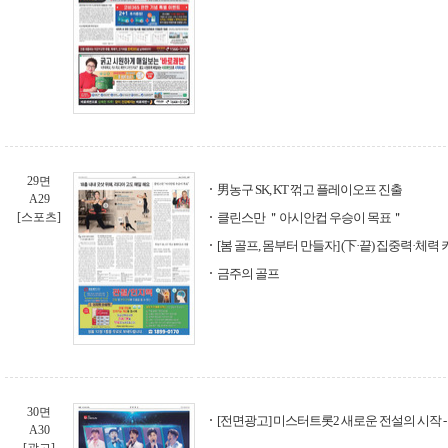
29면
男농구 SK, KT 꺾고 플레이오프 진출
A29
[스포츠]
클린스만 ＂아시안컵 우승이 목표＂
[봄 골프, 몸부터 만들자] (下·끝) 집중력·체력
금주의 골프
30면
[전면광고] 미스터트롯2 새로운 전설의 시작 - T
A30