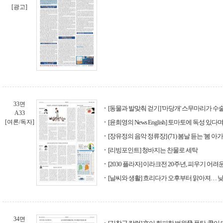
[광고]
33면
[동물과 발맞춰 걷기] '마당개' 스무마리가 수
A33
[여론/독자]
[윤희영의 News English] 토마토에 독성 있
[장유정의 음악 정류장] (71) 봄날 듣는 '봄 아가
[리빙포인트] 청바지는 찬물로 세탁
[2030 플라자] 이라크전 20주년, 피우기 어
[날씨와 생활] 흐리다가 오후부터 맑아져… 낮 
34면