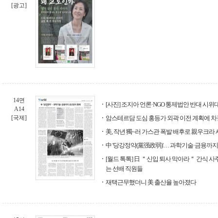
[광고]
14면
[사진] 조지아 언론·NGO 통제법안 반대 시
A14
[국제]
암스테르담 도심 홍등가 외곽 이전 계획에 차
美, 작년 獨~러 가스관 폭발 배후로 親우크라
中 '당강정약(黨强政弱)'… 과학기술·금융까
[월드 톡톡] 日 ＂신입 퇴사 막아라＂ 간식 사
는 선배 직원들
재택근무했더니 美 출산율 높아졌다