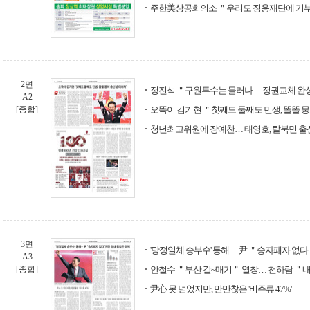
주한美상공회의소 ＂우리도 징용재단에 기
2면
정진석 ＂구원투수는 물러나… 정권교체 완
A2
[종합]
오뚝이 김기현 ＂첫째도 둘째도 민생, 똘똘 
청년최고위원에 장예찬… 태영호, 탈북민 출신
3면
'당정일체 승부수' 통해… 尹 ＂승자패자 없
A3
[종합]
안철수 ＂부산 갈~매기＂ 열창… 천하람 ＂내
尹心 못 넘었지만, 만만찮은 '비주류 47%'