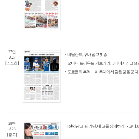
27면
네덜란드, 쿠바 잡고 첫승
A27
[스포츠]
오타니·트라우트·카브레라… 메이저리그 MV
도쿄돔의 추억… 이 무대에서 같은 꿈을 꾼다
28면
[전면광고] 난리난, 내 코를 상쾌하게!! - 코비36
A28
[광고]