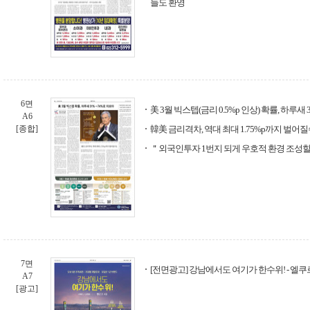
들도 환영
6면
美 3월 빅스텝(금리 0.5%p 인상) 확률, 하루새
A6
[종합]
韓美 금리격차, 역대 최대 1.75%p까지 벌어
＂외국인투자 1번지 되게 우호적 환경 조성할
7면
[전면광고] 강남에서도 여기가 한수위! - 엘쿠
A7
[광고]