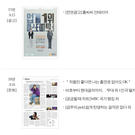
15면
[전면광고] 홈씨씨 인테리어
A15
[광고]
16면
＂작품만 좋다면 나는 출연료 없어도 OK＂
A16
[문화]
바흐부터 현대음악까지… '무대 위 1인극' 
[궁금할 때 차트] WBC 국가 랭킹 외
[금주의 pick] 쉽게 탄생하는 걸작은 없다 외