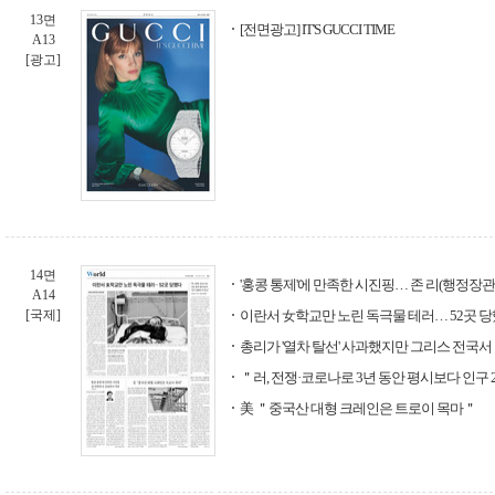
13면
[전면광고] IT'S GUCCI TIME
A13
[광고]
14면
'홍콩 통제'에 만족한 시진핑… 존 리(행정장
A14
[국제]
이란서 女학교만 노린 독극물 테러… 52곳 
총리가 '열차 탈선' 사과했지만 그리스 전국서
＂러, 전쟁·코로나로 3년 동안 평시보다 인구 
美 ＂중국산 대형 크레인은 트로이 목마＂