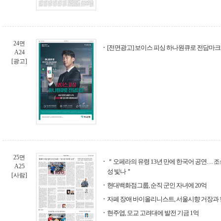
24면
[전면광고] 보이스 피싱 하나원큐로 전담마크 
A24
[광고]
25면
＂오페라의 유령 13년 만에 한국어 공연… 조
A25
성 빛나＂
[사람]
현대백화점그룹, 순직 군인 자녀에 20억
자폐 장애 바이올리니스트, 서울시향 거장과
현주엽, 모교 고려대에 발전 기금 1억