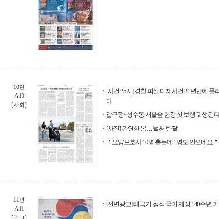
10면
[사건 25시] 경찰 피살 미제사건 21년만에 
A10
다
[사회]
압구정~성수동 서울숲 한강 첫 보행교 생긴
[사진] 완연한 봄… 벌써 반팔
＂요양보호사 10명 뽑는데 1명도 안오네요＂
11면
[전면광고] 태극기, 정식 국기 제정 140주년
A11
[광고]