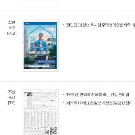
22면
[전면광고] 청년 우대형 주택청약종합저축 -
A22
[광고]
23면
[TV조선] 면역력 저하를 막는 건강 관리법
A23
[TV]
[제27회 LG배 조선일보 기왕전] 깔끔한 정리