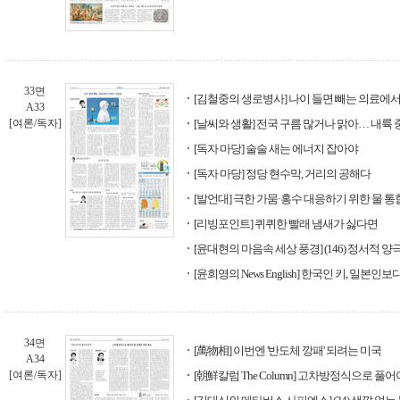
33면
[김철중의 생로병사] 나이 들면 빼는 의료에
A33
[여론/독자]
[날씨와 생활] 전국 구름 많거나 맑아… 내륙
[독자 마당] 술술 새는 에너지 잡아야
[독자 마당] 정당 현수막, 거리의 공해다
[발언대] 극한 가뭄·홍수 대응하기 위한 물 
[리빙포인트] 퀴퀴한 빨래 냄새가 싫다면
[윤대현의 마음속 세상 풍경] (146) 정서적 양
[윤희영의 News English] 한국인 키, 일본인보
34면
[萬物相] 이번엔 '반도체 깡패' 되려는 미국
A34
[여론/독자]
[朝鮮칼럼 The Column] 고차방정식으로 풀