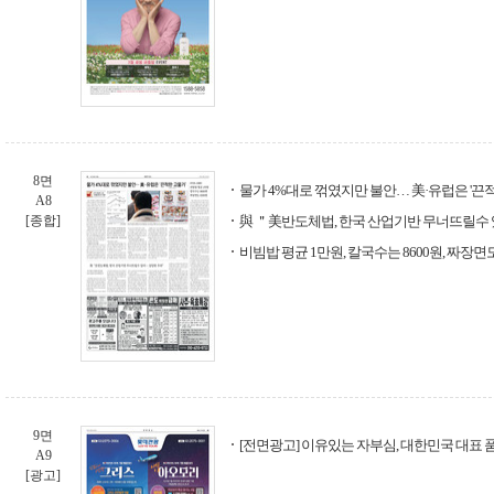
8면
물가 4%대로 꺾였지만 불안… 美·유럽은 '끈적한 고물가(
A8
[종합]
與 ＂美반도체법, 한국 산업기반 무너뜨릴수
비빔밥 평균 1만원, 칼국수는 8600원, 짜장면도
9면
[전면광고] 이유있는 자부심, 대한민국 대표 
A9
[광고]