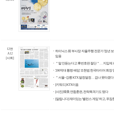
12면
하이닉스 前 부사장·자율주행 전문가 '정년 보
A12
임용
[사회]
＂말 안듣는다고 車번호판 절단＂… 지입제 
'200억대 횡령·배임' 조현범 한국타이어 회장
＂서울~강릉 KTX 덜컹덜컹… 겁나 못타겠
[키워드] KTX이음
[사진] 韓美 연합훈련, 전략폭격기도 떴다
[알립니다] 재미있는 '밸런스 게임' 하고, 푸