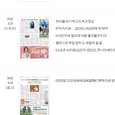
29면
트리플 보기 하고도 PGA 정상
A29
[스포츠]
97% 지지로… 김단비, 16년만에 첫 MVP
[사진] 57세 '골프계 악동' 울긋불긋 티샷
클린스만 부임 앞두고, 유럽파 골 골
[스포츠 브리핑] 김민지·김민선, 주니어 배드민턴
30면
[전면광고] 만성폐쇄성폐질환(COPD) 치료 
A30
[광고]