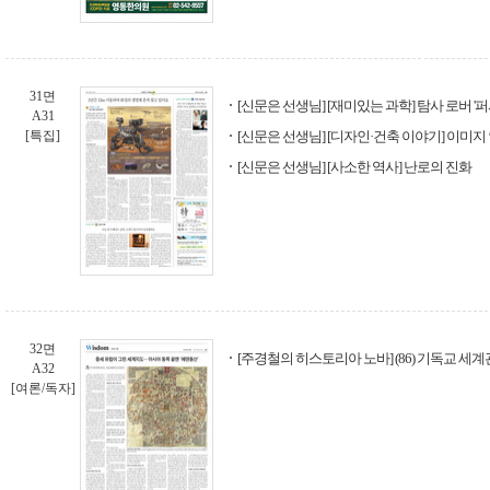
31면
[신문은 선생님] [재미있는 과학] 탐사 로버 '
A31
[특집]
[신문은 선생님] [디자인·건축 이야기] 이미
[신문은 선생님] [사소한 역사] 난로의 진화
32면
[주경철의 히스토리아 노바] (86) 기독교 세계관
A32
[여론/독자]