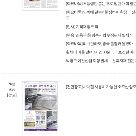
[화요바둑] 초등생만 뽑는 프로 입단 대회 열
[화요바둑] 잉씨배 결승 8월 상하이 확정… 신
국
[인사] 기획재정부 외
[부음] 김용구 前 광주지법 부장판사 별세 외
[화요바둑] 리쉬안하오, 중국 톱랭커 올랐다
휠체어 아들 밀며 3시간 30분… ＂보스턴 마
박영주 이건산업 회장 별세… 건축자재 전문
26면
[전면광고] 사계절 사용이 가능한 호주산 양모
A26
[광고]