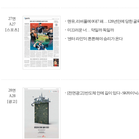
27면
맨유, 리버풀에 0대7 패… 128년만에 당한 굴
A27
[스포츠]
미끄러운 너… 약일까 독일까
'센터 라인'이 튼튼해야 승리가 온다
28면
[전면광고] 반도체 안에 길이 있다 - SK하이닉
A28
[광고]