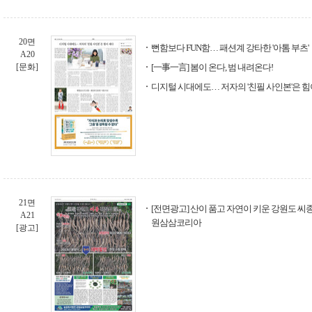
20면
뻔함보다 FUN함… 패션계 강타한 '아톰 부츠'
A20
[문화]
[一事一言] 봄이 온다, 범 내려온다!
디지털 시대에도… 저자의 '친필 사인본'은 힘
21면
[전면광고] 산이 품고 자연이 키운 강원도 씨종
A21
원삼삼코리아
[광고]