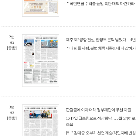
＂국민연금 수익률 높일 특단 대책 마련하라
2면
제주 제2공항 건설, 환경부 문턱 넘었다… 4
A2
[종합]
＂배 만들 사람, 불법 체류자뿐인데 다 잡혀
3면
판결금에 이자 더해 정부재단이 우선 지급
A3
[종합]
16·17일 日초청으로 정상회담 … 5월 G7(
조율
日 ＂김대중·오부치 선언 계승(식민지배 반성