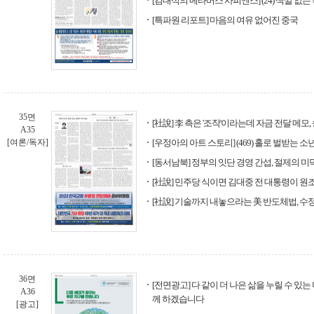
[김대식의 메타버스 사피엔스] (24) 색깔 없
[특파원 리포트] 마음의 여유 없어진 중국
35면
[社說] 李 측은 '조작'이라는데 자금 전달 메모,
A35
[여론/독자]
[우정아의 아트 스토리] (469) 홀로 벌받는 소
[동서남북] 정부의 잇단 경영 간섭, 절제의 미
[社說] 민주당 식이면 김대중 전 대통령이 원조
[社說] 기술까지 내놓으라는 美 반도체법, 수
36면
[전면광고] 다 같이 더 나은 삶을 누릴 수 있는
A36
께 하겠습니다
[광고]