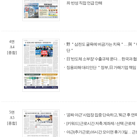
죄·반성 직접 언급 안해
4면
野 ＂삼전도 굴욕에 버금가는 치욕＂… 與 ＂
A4
단＂
[종합]
日 '반도체 소부장' 수출규제 푼다… 한국과 
징용피해 대리인단 ＂정부, 日 가해기업 책임
5면
'공짜 야근' 사업장 집중 단속하고, '퇴근 후 
A5
[종합]
[키워드] 근로시간 저축 계좌제 / 선택 근로제
야근(추가근로) 16시간 모이면 휴가 3일… 