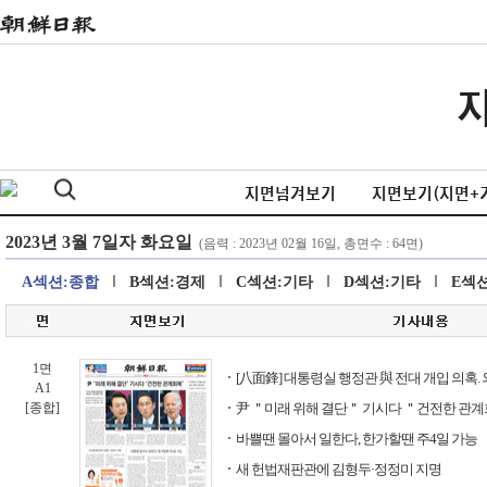
지면넘겨보기
지면보기(지면+
A섹션:종합
B섹션:경제
C섹션:기타
D섹션:기타
E섹
1면
[八面鋒] 대통령실 행정관 與 전대 개입 의혹. 
A1
[종합]
尹 ＂미래 위해 결단＂ 기시다 ＂건전한 관
바쁠땐 몰아서 일한다, 한가할땐 주4일 가능
새 헌법재판관에 김형두·정정미 지명