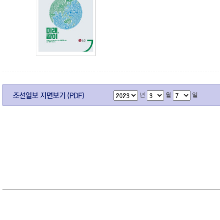
년
월
일