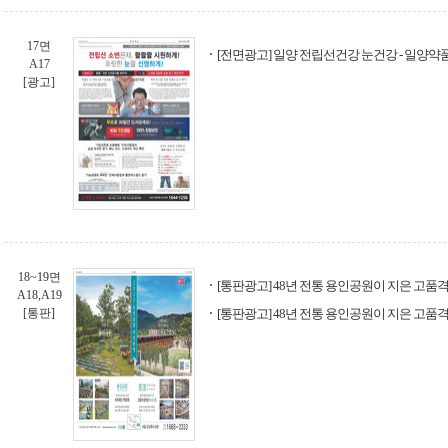
17면
[전면광고] 일양 전립선건강 눈건강 - 일양약
A17
[광고]
18~19면
[통판광고] 48년 전통 용인공원이 지은 고품
A18,A19
[통판]
[통판광고] 48년 전통 용인공원이 지은 고품