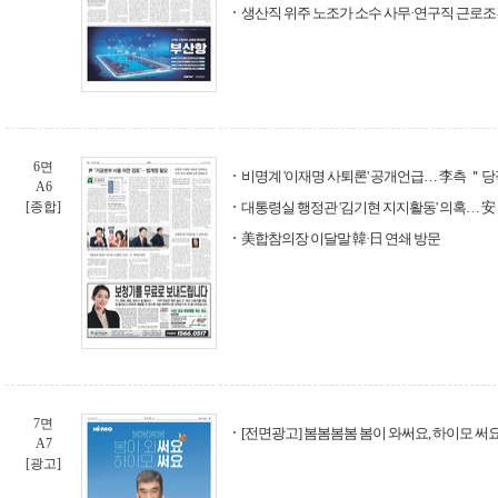
생산직 위주 노조가 소수 사무·연구직 근로조
6면
비명계 '이재명 사퇴론' 공개언급… 李측 ＂당
A6
[종합]
대통령실 행정관 '김기현 지지활동' 의혹… 
美합참의장 이달말 韓·日 연쇄 방문
7면
[전면광고] 봄봄봄봄 봄이 와써요, 하이모 써
A7
[광고]