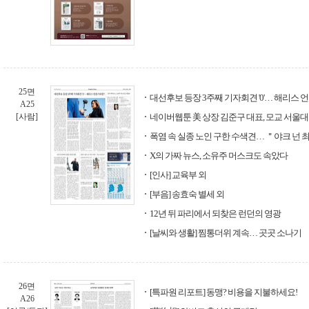
25면
대선후보 등장 3주째 기자회견 '0'… 해리스 
A25
[사람]
네이버웹툰 美 상장 김준구 대표, 모교 서울대
폭염 속 실종 노인 구한 수색견… ＂야크 넌 
X의 가짜 뉴스, 소유주 머스크도 속았다
[인사] 교육부 외
[부음] 송효숙 별세 외
12년 뒤 파리에서 되찾은 런던의 영광
[날씨와 생활] 찜통더위 계속… 곳곳 소나기
26면
[특파원 리포트] 동맹? 비용을 지불하세요!
A26