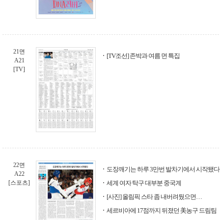
21면
[TV조선] 존박과 여름 면 특집
A21
[TV]
22면
도장깨기는 하루 3만번 발차기에서 시작됐다
A22
[스포츠]
세계 여자 탁구 대부분 중국계
[사진] 올림픽 스타 좀 내버려뒀으면…
세르비아에 17점까지 뒤졌던 美농구 드림팀