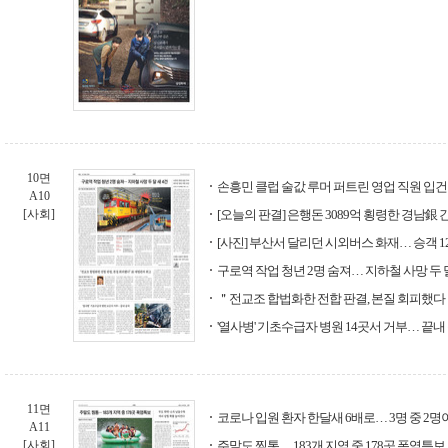
10면
손흥민 클럽 술값 루머 퍼트린 영업 직원 입건
A10
[사회]
[오늘의 판결] 은행돈 3089억 횡령한 경남銀 
[사진] 부산서 달리던 시외버스 화재… 승객 1
구로역 작업 청년 2명 숨져… 지하철 사망 두 달
＂전교조 합법화한 전합 판결, 본질 회피했다
'열사병' 기초수급자 병원 14곳서 거부… 끝내
11면
코로나 입원 환자 한달새 6배로… 3명 중 2명이
A11
[사회]
주말도 찜통… 183개 지역 중 178곳 폭염특보