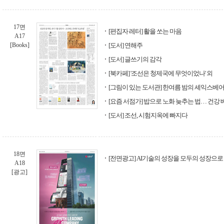
17면
[편집자 레터] 활을 쏘는 마음
A17
[Books]
[도서] 연해주
[도서] 글쓰기의 감각
[북카페] '조선은 청제국에 무엇이었나' 외
[그림이 있는 도서관] 한여름 밤의 셰익스베
[요즘 서점가] 밥으로 노화 늦추는 법… 건강
[도서] 조선, 시험지옥에 빠지다
18면
[전면광고] AI기술의 성장을 모두의 성장으로 - 
A18
[광고]