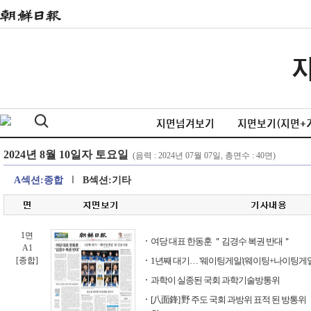
지면넘겨보기
지면보기(지면+
A섹션:종합
B섹션:기타
1면
여당 대표 한동훈 ＂김경수 복권 반대＂
A1
[종합]
1년째 대기… '웨이팅게일'(웨이팅+나이팅게일
과학이 실종된 국회 과학기술방통위
[八面鋒] 野 주도 국회 과방위 표적 된 방통위