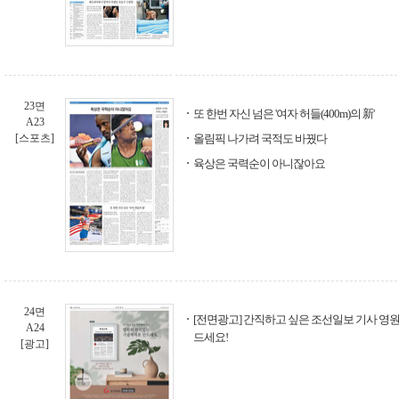
23면
또 한번 자신 넘은 '여자 허들(400m)의 新'
A23
[스포츠]
올림픽 나가려 국적도 바꿨다
육상은 국력순이 아니잖아요
24면
[전면광고] 간직하고 싶은 조선일보 기사 영
A24
드세요!
[광고]