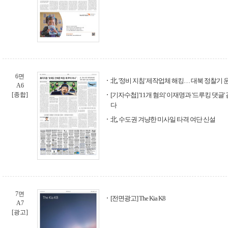
6면
北, '정비 지침' 제작업체 해킹… 대북 정찰기
A6
[종합]
[기자수첩] '11개 혐의' 이재명과 '드루킹 댓
다
北, 수도권 겨냥한 미사일 타격 여단 신설
7면
[전면광고] The Kia K8
A7
[광고]