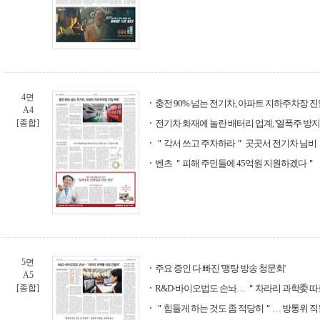
4면
충전 90% 넘는 전기차, 아파트 지하주차장 진
A4
[종합]
전기차 화재에 놀란 배터리 업계, '열폭주 방지
＂각서 쓰고 주차하라＂ 곳곳서 전기차 님비
벤츠 ＂피해 주민들에 45억원 지원하겠다＂
5면
주요 증인 다 빠진 '맹탕 방송 청문회'
A5
[종합]
R&D·바이오법도 손놔… ＂차라리 과학委 
＂힘들게 하는 것도 좀 적당히＂… 방통위 직