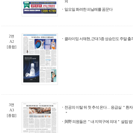
외
일요일 화려한 피날레를 꿈꾼다
2면
클라이밍 서채현, 근대 5종 성승민도 주말 출
A2
[종합]
3면
전공의 이탈 뒤 첫 추석 온다… 응급실 ＂환자
A3
＂
[종합]
與野 의원들은 ＂내 지역구에 의대＂ 설립 법