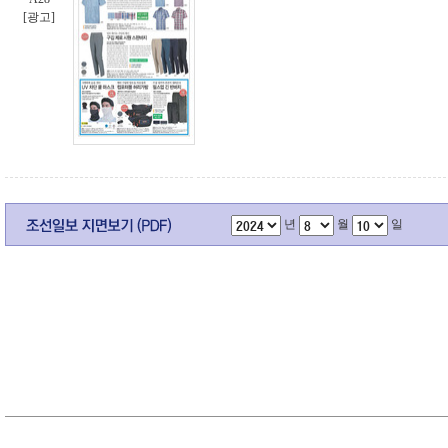
[광고]
년
월
일