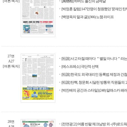
[여론/독자]
[萬物相] 하버드 출신의 금메달
[박정훈 칼럼] 147만명이 청원했던 '문재인 탄
[백영옥의 말과 글] (366) 노잼 라이프
27면
[社說] 사고 터질 때마다 ＂별일 아니다＂라는
A27
[여론/독자]
[에스프레소] 극단적 선택
[社說] 한국도 외국대리인 등록법 제정과 간
[社說] 탄핵, 청문회 시달린 방통위 직원들의 
[박진배의 공간과 스타일] (248) 알래스카 패
28면
[전면광고] 여름 반팔 체크남방 외 - (주)로드
A28