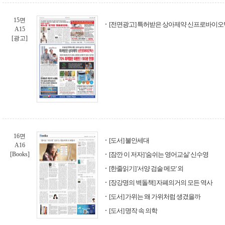
15면
[전면광고] 특허받은 상아제약 신프로바이오
A15
[광고]
16면
[도서] 불안세대
A16
[Books]
[잠깐 이 저자] '숨쉬는 영어교실' 신수영
[한줄읽기] '서양 검술 메모' 외
[장강명의 벽돌책] 자폐의거의 모든 역사
[도서] 가위는 왜 가위처럼 생겼을까
[도서] 명작 속 의학