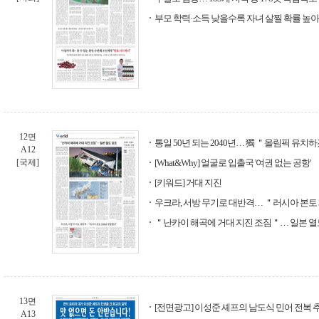
부모 학력·소득 낮을수록 자녀 살찔 확률 높
12면
통일 50년 되는 2040년… 獨 ＂올림픽 유치
A12
[국제]
[What&Why] 얼굴로 입출국 '여권 없는 공항'
[키워드] 거대 지진
우크라, 서방 무기로 대반격… ＂러시아 본토 
＂난카이 해곡에 거대 지진 조짐＂… 일본 열
13면
[전면광고] 이성준 셰프의 남도식 민어 전복 
A13