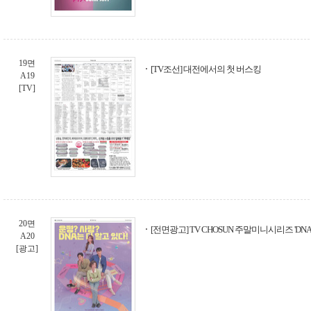
19면
[TV조선] 대전에서의 첫 버스킹
A19
[TV]
20면
[전면광고] TV CHOSUN 주말미니시리즈 'DN
A20
[광고]