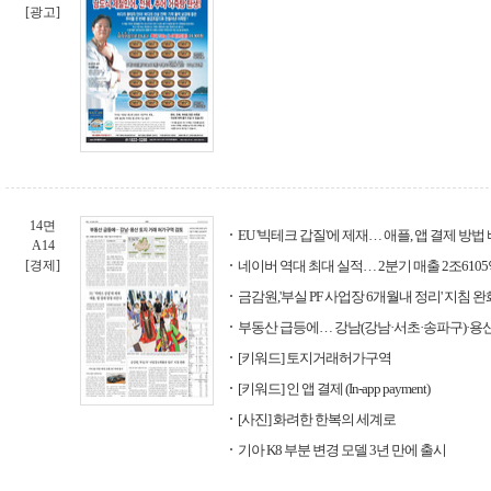
[광고]
14면
EU '빅테크 갑질'에 제재… 애플, 앱 결제 방법
A14
[경제]
네이버 역대 최대 실적… 2분기 매출 2조610
금감원,'부실 PF 사업장 6개월내 정리' 지침 완
부동산 급등에… 강남(강남·서초·송파구)·용
[키워드] 토지거래허가구역
[키워드] 인 앱 결제 (In-app payment)
[사진] 화려한 한복의 세계로
기아 K8 부분 변경 모델 3년 만에 출시