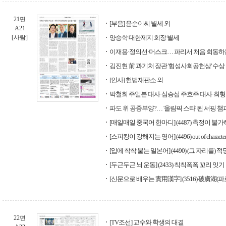
21면
[부음] 윤순이씨 별세 외
A21
[사람]
양승학 대한제지 회장 별세
이재용·정의선·머스크… 파리서 처음 회동하
김진현 前 과기처 장관 '협성사회공헌상' 수상
[인사] 헌법재판소 외
박철희 주일본 대사·심승섭 주호주 대사·최
파도 위 공중부양?… '올림픽 스타' 된 서핑 
[매일매일 중국어 한마디] (4487) 측정이 불
[스피킹이 강해지는 영어] (4496) out of characte
[입에 착착 붙는 일본어] (4490) (그 자리를)
[두근두근 뇌 운동] (2433) 칙칙폭폭 꼬리 잇기
[신문으로 배우는 實用漢字] (3516) 破虜湖(파
22면
[TV조선] 교수와 학생의 대결