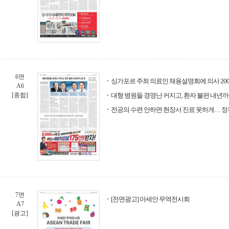
6면
싱가포르 주최 의료인 채용설명회에 의사 20
A6
[종합]
대형 병원들 경영난 커지고, 환자 불편 내년까
전공의 수련 안하면 현장서 진료 못하게… 정부
7면
[전면광고] 아세안 무역전시회
A7
[광고]