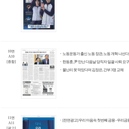
10면
노동운동가 출신 노동 장관, 노동 개혁 나선다
A10
[종합]
한동훈, 尹 만난 다음날 당직자 일괄 사퇴 요
물난리 못 막았다며 김정은, 간부 3명 교체
11면
[전면광고] 우리 마음속 첫번째 금융 - 우리
A11
[광고]