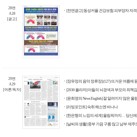
28면
[전면광고] 동성커플 건강보험 피부양자 자격 
A28
[광고]
29면
[장유정의 음악 정류장] (127) 뜨거운 여름에
A29
[여론/독자]
[2030 플라자] 아들의 뇌경색과 부모의 죄책
[윤희영의 News English] 잘 알려지지 않은
[리빙포인트] 숙취 해소엔 바나나
[한은형의 느낌의 세계] 올림픽까지… 당신
[날씨와 생활] 중부 가끔 구름 많고 남부·제주