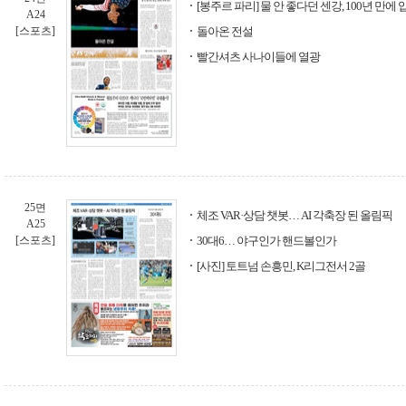
[봉주르 파리] 물 안 좋다던 센강, 100년 만에 
A24
[스포츠]
돌아온 전설
빨간셔츠 사나이들에 열광
25면
체조 VAR·상담 챗봇… AI 각축장 된 올림픽
A25
[스포츠]
30대6… 야구인가 핸드볼인가
[사진] 토트넘 손흥민, K리그전서 2골