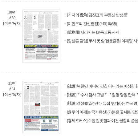
30면
[기자의 視角] 김진표의 '부동산 반성문'
A30
[여론/독자]
[이한우의 간신열전] (245) 덕(德)
[萬物相] 사라지는 DJ 동교동 사저
[양상훈 칼럼] 무시 못 할 '한동훈 對 이재명' 
31면
[社說] 북한만 아니면 간첩 아니라는 이상한 
A31
[여론/독자]
[社說] ＂수사 검사 고발＂ ＂임명 당일 탄핵
[社說] 경쟁률 '294만 대 1', 집 투기라는 한국병
[윤주의 이제는 국가유산] (7) 붉은 꽃 내린 
[경제포커스] 수원 갈빗집과 이천 쌀집의 씁