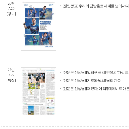
26면
[전면광고] 우리의 땀방울로 세계를 넘어서다 
A26
[광고]
27면
[신문은 선생님] [얼씨구 국악] 민요의 '다섯 토
A27
[특집]
[신문은 선생님] [기후와 날씨] 낙뢰 관측
[신문은 선생님] [재밌다, 이 책!] 데이비드 