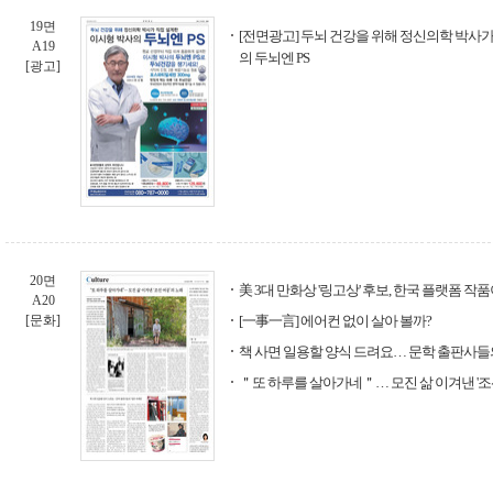
19면
[전면광고] 두뇌 건강을 위해 정신의학 박사가
A19
의 두뇌엔 PS
[광고]
20면
美 3대 만화상 '링고상' 후보, 한국 플랫폼 작
A20
[문화]
[一事一言] 에어컨 없이 살아 볼까?
책 사면 일용할 양식 드려요… 문학 출판사들의
＂또 하루를 살아가네＂… 모진 삶 이겨낸 '조