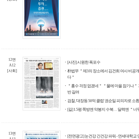
12면
[사진] 시원한 폭포수
A12
[사회]
朴법무 ＂제3의 장소에서 김건희 여사 비공개
다＂
＂홍수 걱정 없겠네＂ ＂물에 마을 잠기나＂ 기
반 갈려
검찰, '대장동 50억 클럽' 권순일 피의자로 소
[길] 1.5평 쪽방엔 약봉지 수북… 달력엔 ＂너
13면
[전면광고] 눈건강 간건강 파워 - 연세대학