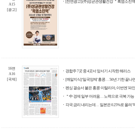
[전면광고] (주)성균관생활건강 ＂흑염소진
A15
[광고]
16면
경합주 7곳 중 4곳서 앞서기 시작한 해리스
A16
[국제]
[깨알지식] '일국양제' 홍콩… 50년 기한 끝나
펜싱 결승서 붙은 홍콩·이탈리아, 이번엔 '파인
＂中 경제 일부 어려움… 노력으로 극복 가능
각국 금리 내리는데… 일본은 0.25%로 올려 