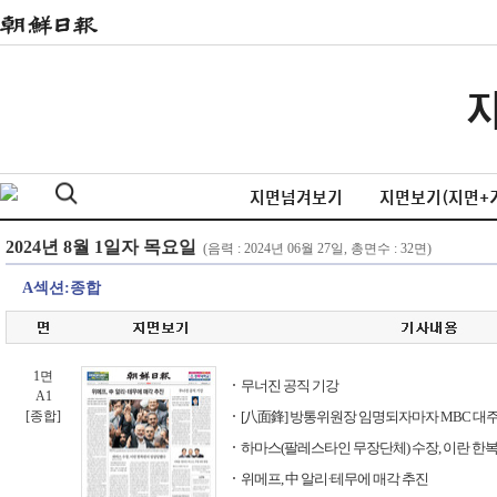
지면넘겨보기
지면보기(지면+
A섹션:종합
1면
무너진 공직 기강
A1
[종합]
[八面鋒] 방통위원장 임명되자마자 MBC 대주
하마스(팔레스타인 무장단체) 수장, 이란 
위메프, 中 알리·테무에 매각 추진