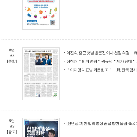
8면
이진숙, 출근 첫날 방문진 이사 선임 의결… 
A8
[종합]
정청래 ＂퇴거 명령＂ 곽규택 ＂제가 뭔데＂
＂이재명 대표님 괴롭힌 죄＂… 野, 탄핵 검사
9면
[전면광고] 한 발의 총성 꿈을 향한 울림 - IB
A9
[광고]