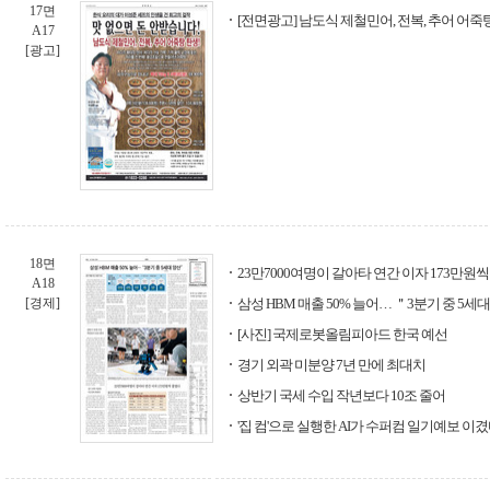
17면
[전면광고] 남도식 제철민어, 전복, 추어 어죽탕
A17
[광고]
18면
23만7000여명이 갈아타 연간 이자 173만원
A18
[경제]
삼성 HBM 매출 50% 늘어… ＂3분기 중 5세대
[사진] 국제로봇올림피아드 한국 예선
경기 외곽 미분양 7년 만에 최대치
상반기 국세 수입 작년보다 10조 줄어
'집 컴'으로 실행한 AI가 수퍼컴 일기예보 이