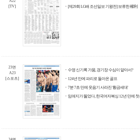
A22
[TV]
[제29회 LG배 조선일보 기왕전] 보류한 權利
23면
수영 신기록 가뭄, 경기장 수심이 얕아서?
A23
[스포츠]
124년 만에 파리로 돌아온 골프
7분 7초 만에 웃음기 사라진 '황금세대'
임애지가 뚫었다, 한국여자복싱 12년 만에 첫
24면