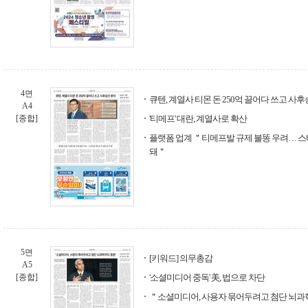
4면
큐텐, 계열사 티몬 돈 250억 끌어다 쓰고 사
A4
[종합]
'티메프' 대란, 계열사로 확산
플랫폼 업계 ＂티메프발 규제 불똥 우려… 스
돼＂
5면
[키워드] 의무총감
A5
[종합]
'소셜미디어 중독' 美, 법으로 차단
＂소셜미디어, 사용자 묶어두려고 첨단 뇌과