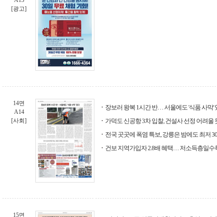
A13
[광고]
14면
장보러 왕복 1시간 반… 서울에도 '식품 사막'
A14
[사회]
가덕도 신공항 3차 입찰, 건설사 선정 어려울 
전국 곳곳에 폭염 특보, 강릉은 밤에도 최저 3
건보 지역가입자 2.8배 혜택… 저소득층일수
15면