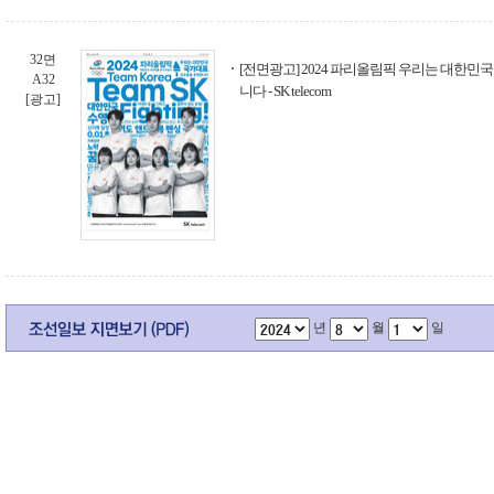
32면
[전면광고] 2024 파리올림픽 우리는 대한민
A32
니다 - SK telecom
[광고]
년
월
일