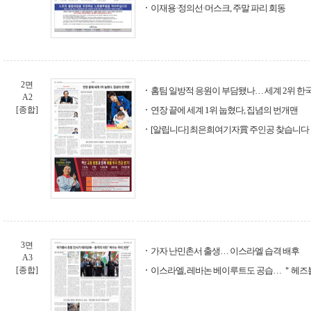
이재용·정의선·머스크, 주말 파리 회동
2면
홈팀 일방적 응원이 부담됐나… 세계 2위 한국
A2
[종합]
연장 끝에 세계 1위 눕혔다, 집념의 번개맨
[알립니다] 최은희여기자賞 주인공 찾습니다
3면
가자 난민촌서 출생… 이스라엘 습격 배후
A3
[종합]
이스라엘, 레바논 베이루트도 공습… ＂헤즈