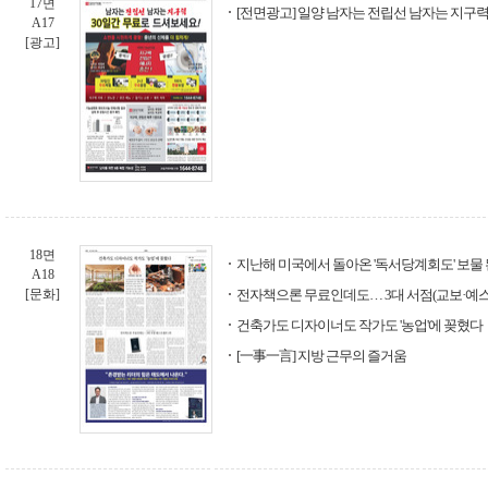
17면
[전면광고] 일양 남자는 전립선 남자는 지구력
A17
[광고]
18면
지난해 미국에서 돌아온 '독서당계회도' 보물
A18
[문화]
전자책으론 무료인데도… 3대 서점(교보·예스
건축가도 디자이너도 작가도 '농업'에 꽂혔다
[一事一言] 지방 근무의 즐거움