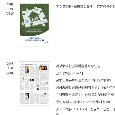
19면
[전면광고] 내 희망과 삶을 잇는 든든한 국민생
A19
[광고]
20면
이장무 대한민국학술원 회장 연임
A20
[사람]
[인사] 보건복지부 외
전후 일본문학 대표한 '참여 지식인' 떠나다
삼성중공업 방창선·엠씨티 최병선, 3월 '대한
＂재정적 부패뿐 아니라 마음의 부패도 문제
'푸틴 정적' 나발니 대신 오스카 무대 선 아내
[화요바둑] 제28회 LG배 조선일보 기왕전, 
동