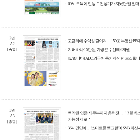
60세 오뚝이 인생 ＂전성기가 지났단 말 절대
2면
고금리에 수익성 떨어져… 150조 부동산 PF 
A2
[종합]
지퍼 하나 15만원, 가방끈 수선에 6개월
[알립니다] ALC 외국어 특기자 인턴 모집합
3면
백악관·연준·재무부까지 총력전… ＂3월 빅스텝
A3
가능성 제로＂
[종합]
36시간만에… '스마트폰 뱅크런'이 SVB 파