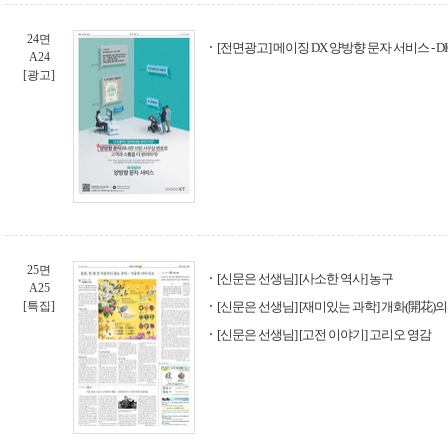
24면
[전면광고] 메이징 DX 양방향 문자 서비스 - DIG
A24
[광고]
25면
[신문은 선생님] [사소한 역사] 농구
A25
[특집]
[신문은 선생님] [재미있는 과학] 개화(開花)의
[신문은 선생님] [고전 이야기] 고리오 영감