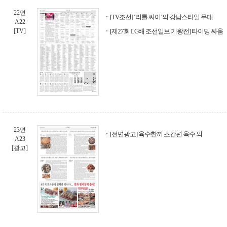
22면
[TV조선] ‘리틀 싸이’의 강남스타일 무대
A22
[TV]
[제27회 LG배 조선일보 기왕전] 타이밍 싸움
23면
[전면광고] 육수한끼 초간편 육수 외
A23
[광고]