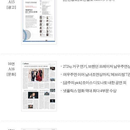
A15
[광고]
16면
272㎏ 거구 연기, 브렌던 프레이저 남우주연
A16
[문화]
여우주연 이어 남녀조연상까지, '에브리씽' 7
[금주의 pick] 조이스 디도나토 내한 공연 외
넷플릭스 영화 역대 최다 4부문 수상