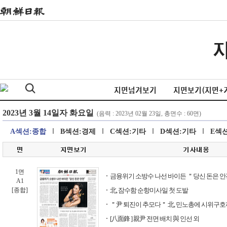
지면넘겨보기
지면보기(지면+
A섹션:종합
B섹션:경제
C섹션:기타
D섹션:기타
E섹
1면
금융위기 소방수 나선 바이든 ＂당신 돈은 
A1
[종합]
北, 잠수함 순항미사일 첫 도발
＂尹 퇴진이 추모다＂ 北, 민노총에 시위구호
[八面鋒 ] 親尹 전면 배치 與 인선 외