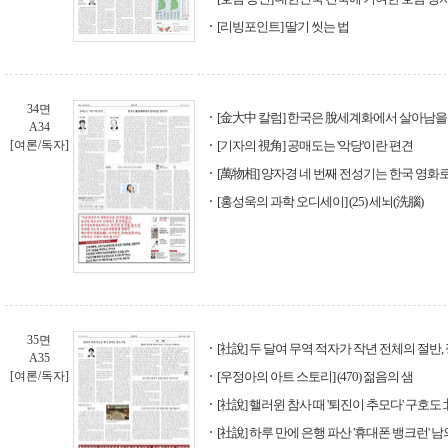
[리빙포인트] 딸기 씻는 법
34면
[金大中 칼럼] 한국은 脫세계화에서 살아남을
A34
[여론/독자]
[기자의 視角] 공매도는 '악당'이란 편견
[萬物相] 양자경 네 번째 전성기는 한국 영화
[홍성욱의 과학 오디세이] (25) 세뇌(洗腦)
35면
[社說] 두 달여 무역 적자가 작년 전체의 절반
A35
[여론/독자]
[우정아의 아트 스토리] (470) 젊음의 샘
[社說] 핼러윈 참사 때 '퇴진이 추모다' 구호
[社說] 하루 만에 은행 파산 '휴대폰 뱅크런' 남