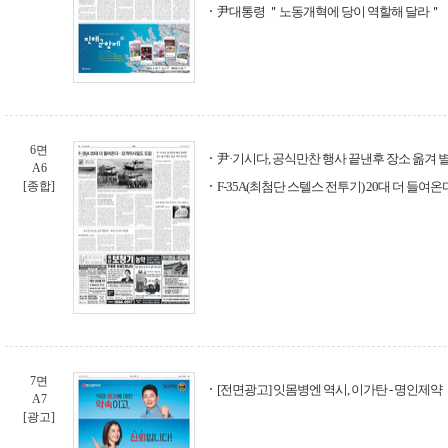
尹대통령 ＂노동개혁에 당이 역할해 달라＂
6면
尹·기시다, 공식만찬 행사 끝낸후 장소 옮겨 
A6
[종합]
F-35A(최첨단 스텔스 전투기) 20대 더 들
7면
[전면광고] 잇몸병엔 역시, 이가탄 - 명인제약
A7
[광고]