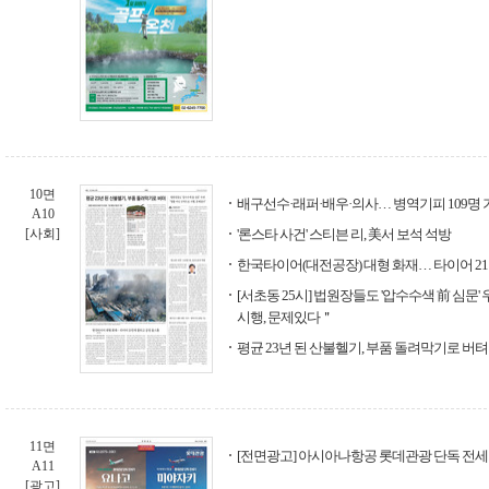
10면
배구선수·래퍼·배우·의사… 병역기피 109명 
A10
[사회]
'론스타 사건' 스티븐 리, 美서 보석 석방
한국타이어(대전공장) 대형 화재… 타이어 2
[서초동 25시] 법원장들도 '압수수색 前 심문
시행, 문제있다＂
평균 23년 된 산불헬기, 부품 돌려막기로 버텨
11면
[전면광고] 아시아나항공 롯데관광 단독 전세
A11
[광고]