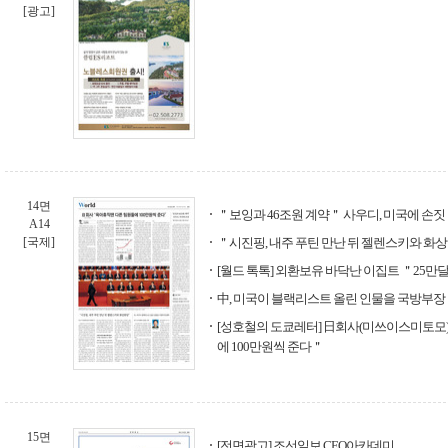
[광고]
14면
＂보잉과 46조원 계약＂ 사우디, 미국에 손짓
A14
[국제]
＂시진핑, 내주 푸틴 만난 뒤 젤렌스키와 화
[월드 톡톡] 외환보유 바닥난 이집트 ＂25만
中, 미국이 블랙리스트 올린 인물을 국방부장
[성호철의 도쿄레터] 日회사(미쓰이스미토모
에 100만원씩 준다＂
15면
[전면광고] 조선일보 CEO아카데미