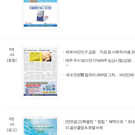
8면
세계 비만인구 급증… 치료 등 사회적 비용 20
A8
[종합]
매주 주사 맞으면 15%(68주 임상시험) 감
＂
국내 전문醫 합격자 2800명 그쳐… 10년만에 
9면
[전면광고] 특별한 ＂창립＂ 혜택으로 ＂초대
A9
리 골프클럽 & 호텔 바토
[광고]