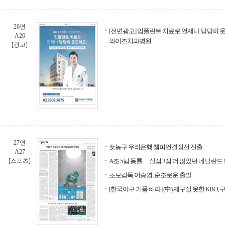
26면
[전면광고] 임플란트 치료로 언제나 당당히 웃
A26
와이즈치과병원
[광고]
27면
女농구 우리은행 챔피언결정전 진출
A27
[스포츠]
A조 5팀 동률… 실점 3점 더 많았던 네덜란드
초보감독 이승엽, 순조로운 출발
[한국야구 거품 빼라] (中) 제구실 못한 KBO,