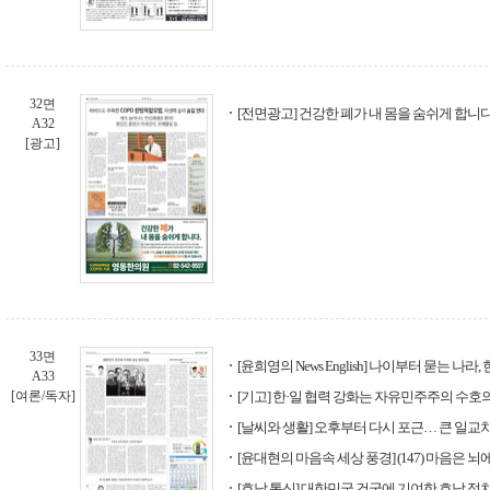
32면
[전면광고] 건강한 폐가 내 몸을 숨쉬게 합니다
A32
[광고]
33면
[윤희영의 News English] 나이부터 묻는 나라,
A33
[여론/독자]
[기고] 한·일 협력 강화는 자유민주주의 수호
[날씨와 생활] 오후부터 다시 포근… 큰 일교
[윤대현의 마음속 세상 풍경] (147) 마음은 
[호남 통신] 대한민국 건국에 기여한 호남 정