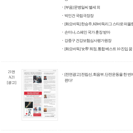
[부음] 문병일씨 별세 외
박인건 국립극장장
[화요바둑] 한승주, KB바둑리그 스타로 떠올
손미나, 스페인 국가 훈장 받아
강중구 건강보험심사평가원장
[화요바둑] '女帝' 최정, 통합 베스트 10 진입 
21면
[전면광고] 전립선, 회음부, 단전운동을 한 번
A21
뀐다!
[광고]