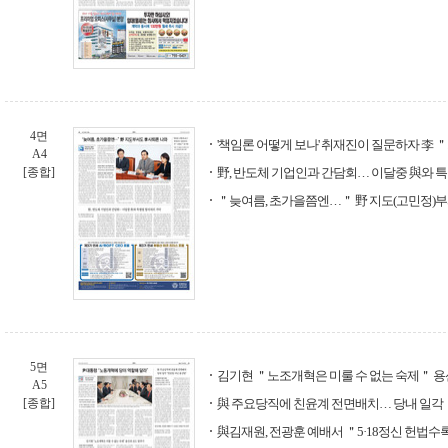
4면
'책임론 어떻게 보나' 취재진이 질문하자 李 
A4
[종합]
野, 반도체 기업인과 간담회… 이달중 與와 
＂늦여름, 초가을쯤엔…＂ 野 지도(고민정)
5면
김기현 ＂노조개혁은 미룰 수 없는 숙제＂ 용
A5
[종합]
與 주요당직에 친윤계 전면배치… 당내 일각
與김재원, 전광훈 예배서 ＂5·18정신 헌법수