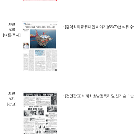
30면
[홍익희의 新유대인 이야기] (56) 70년 석유
A30
[여론/독자]
31면
[전면광고] 세계최초발명특허 및 신기술 ＂
A31
[광고]