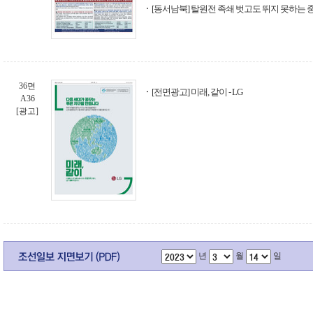
[동서남북] 탈원전 족쇄 벗고도 뛰지 못하는
36면
[전면광고] 미래, 같이 - LG
A36
[광고]
년
월
일