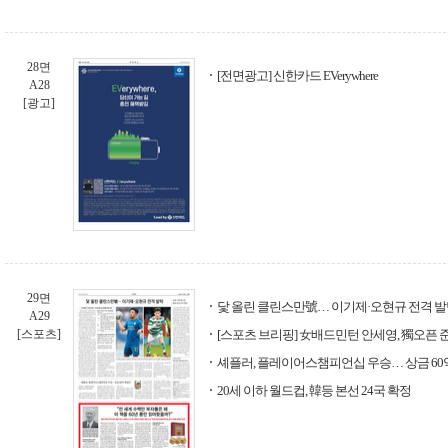
28면
[전면광고] 신한카드 EVerywhere
A28
[광고]
29면
닻 올린 클린스만號… 이기제·오현규 전격 
A29
[스포츠]
[스포츠 브리핑] 女배드민턴 안세영, 獨오픈 
셰플러, 플레이어스챔피언십 우승… 상금 60
20세 이하 월드컵, 韓등 본선 24국 확정