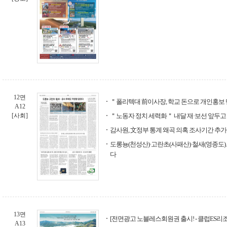
12면
＂폴리텍대 前이사장, 학교 돈으로 개인홍보
A12
[사회]
＂노동자 정치 세력화＂ 내달 재·보선 앞두고
감사원, 文정부 통계 왜곡 의혹 조사기간 추가
도롱뇽(천성산)·고란초(사패산)·철새(영종도)
다
13면
[전면광고 노블레스회원권 출시! - 클럽ES리
A13