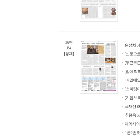
36면
완성차 5
B4
[경제]
[신문으로 
[두근두근 
[입에 착착
[매일매일
[스피킹이 강해
[기업 브
곽재선 K
추형욱 S
제약사의 
'1폰2번