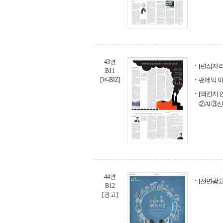
43면
[편집자 
B11
[W-BIZ]
팬데믹 이
[맥킨지 
②AI ③
44면
[전면광고
B12
[광고]