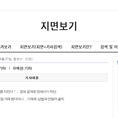
지면보기
넘겨보기
지면보기(지면+기사검색)
지면보기란?
검색 및 
기타
D섹션:기타
큼 지킨다＂… 정보 공개로 전세사기 차단
점 거래 된다더니… 기재부, 상법과 안맞아 골치