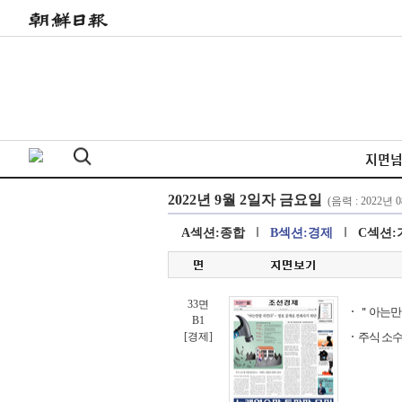
지면
A섹션:종합
B섹션:경제
C섹션:
33면
＂아는만
B1
[경제]
주식 소수