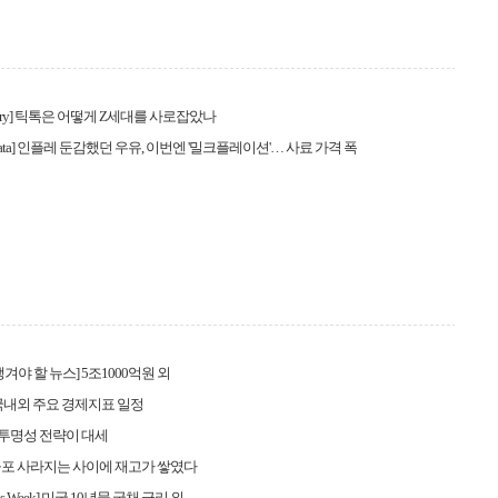
 Story] 틱톡은 어떻게 Z세대를 사로잡았나
t Data] 인플레 둔감했던 우유, 이번엔 '밀크플레이션'… 사료 가격 폭
겨야 할 뉴스] 5조1000억원 외
국내외 주요 경제지표 일정
ck] 투명성 전략이 대세
공포 사라지는 사이에 재고가 쌓였다
This Week] 미국 10년물 국채 금리 외