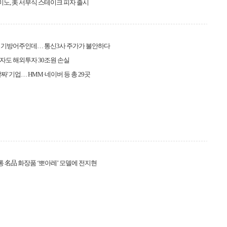
도미노, 美 서부식 스테이크 피자 출시
경기방어주인데… 통신3사 주가가 불안하다
도 해외투자 30조원 손실
짜' 기업… HMM·네이버 등 총 29곳
전통 名品 화장품 ‘뽀아레’ 모델에 전지현