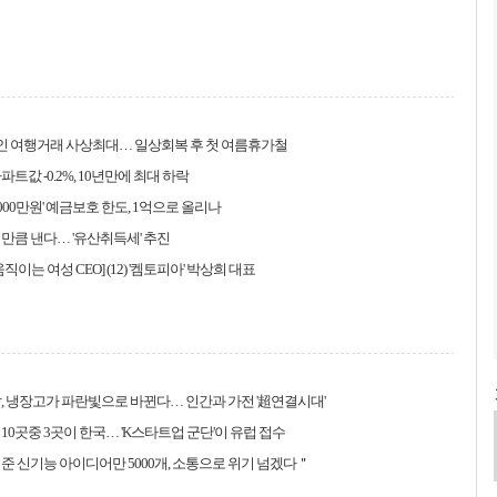
인 여행거래 사상최대… 일상회복 후 첫 여름휴가철
트값 -0.2%, 10년만에 최대 하락
5000만원' 예금보호 한도, 1억으로 올리나
만큼 낸다… '유산취득세' 추진
직이는 여성 CEO] (12) '켐토피아' 박상희 대표
, 냉장고가 파란빛으로 바뀐다… 인간과 가전 '超연결시대'
10곳중 3곳이 한국… 'K스타트업 군단'이 유럽 접수
준 신기능 아이디어만 5000개, 소통으로 위기 넘겠다＂