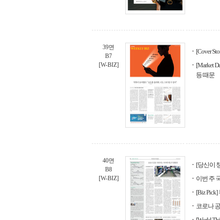
39면
[Cover
B7
[W-BIZ]
[Marke
등 때문
40면
[당신이 챙
B8
[W-BIZ]
이번 주 
[Biz Pi
코로나 
[World 