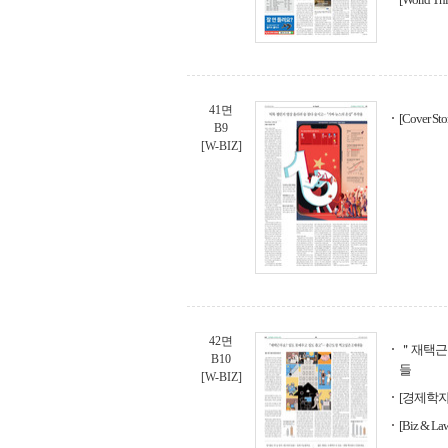
41면
[Cover
B9
[W-BIZ]
42면
＂재택근무
B10
들
[W-BIZ]
[경제학자
[Biz &