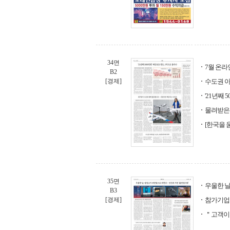
34면
7월 온라
B2
[경제]
수도권 아파
'21년째 
물려받은 
[한국을 움
35면
우울한 날
B3
[경제]
참가기업 
＂고객이 