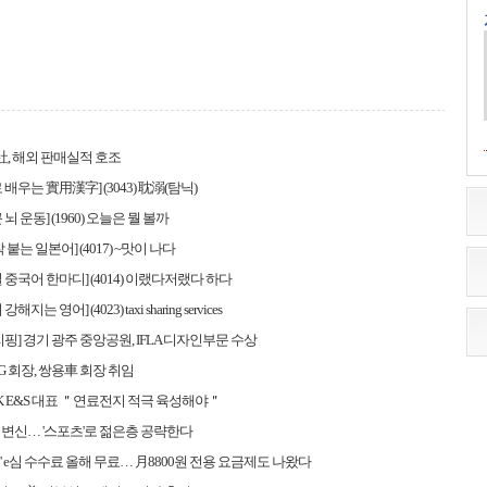
社, 해외 판매실적 호조
배우는 實用漢字] (3043) 耽溺(탐닉)
뇌 운동] (1960) 오늘은 뭘 볼까
 붙는 일본어] (4017) ~맛이 나다
 중국어 한마디] (4014) 이랬다저랬다 하다
지는 영어] (4023) taxi sharing services
리핑] 경기 광주 중앙공원, IFLA 디자인부문 수상
G 회장, 쌍용車 회장 취임
K E&S 대표 ＂연료전지 적극 육성해야＂
변신… '스포츠'로 젊은층 공략한다
호' e심 수수료 올해 무료… 月8800원 전용 요금제도 나왔다