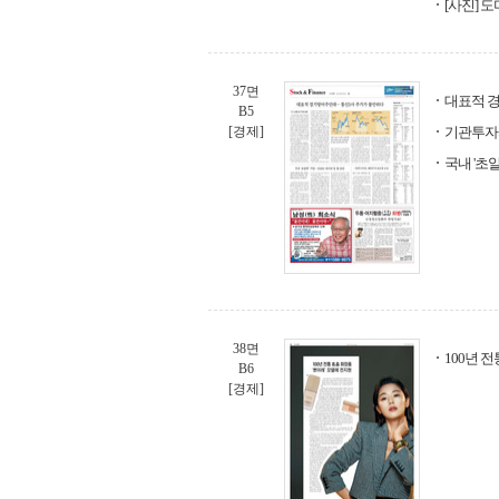
[사진] 
37면
대표적 
B5
[경제]
기관투자자
국내 '초알
38면
100년 
B6
[경제]