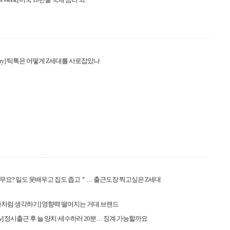
 Story] 틱톡은 어떻게 Z세대를 사로잡았나
요? 일도 못배우고 집도 좁고＂… 출근도장 찍고싶은 Z세대
처럼 생각하기] 영향력 떨어지는 거대 브랜드
 Law] 정시출근 후 늘 양치·세수하러 20분… 징계 가능할까요