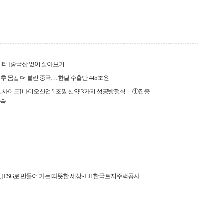
레터] 중국산 없이 살아보기
후 몸집 더 불린 중국… 한달 수출만 445조원
인사이드] 바이오산업 '1조원 신약' 3가지 성공방정식… ①집중
신속
] ESG로 만들어 가는 따뜻한 세상 - LH 한국토지주택공사