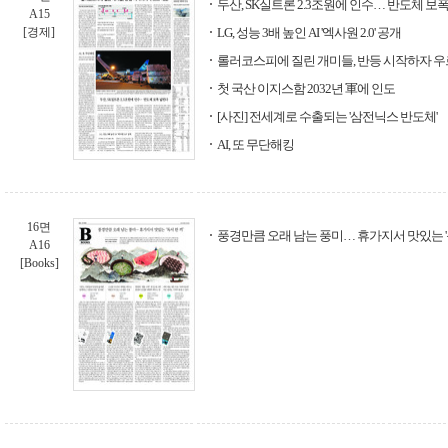
두산, SK실트론 2.3조원에 인수… 반도체 보
A15
[경제]
LG, 성능 3배 높인 AI '엑사원 2.0' 공개
롤러코스피에 질린 개미들, 반등 시작하자 우
첫 국산 이지스함 2032년 軍에 인도
[사진] 전세계로 수출되는 '삼전닉스 반도체'
AI, 또 무단해킹
16면
풍경만큼 오래 남는 풍미… 휴가지서 맛있는 '독
A16
[Books]