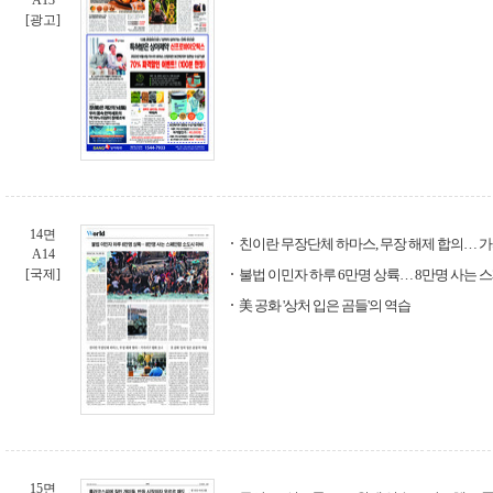
A13
[광고]
14면
친이란 무장단체 하마스, 무장 해제 합의… 
A14
[국제]
불법 이민자 하루 6만명 상륙… 8만명 사는 
美 공화 '상처 입은 곰들'의 역습
15면