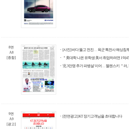
8면
[사진] 바다 뚫고 전진… 육군 특전사 해상침
A8
[종합]
＂美대학 나온 유학생 美서 취업하려면 1억4
'北 3만명 추가 파병설' 이어… 젤렌스키 ＂러
9면
[전면광고] KT 장기고객님을 초대합니다
A9
[광고]