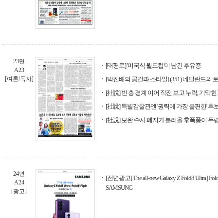
23면
[태평로] '미국식 월드컵'이 남긴 후유증
A23
[여론/독자]
[박진배의 공간과 스타일] (351) 네덜란드의 
[社說] 빈 총 경계 이어 작전 보고 누락, 기막힌
[社說] 특별감찰관엔 '권력에 가장 불편한' 후
[社說] 보완 수사 폐지가 불러올 후폭풍이 두
24면
[전면광고] The all-new Galaxy Z Fold8 Ultra | Fold8 
A24
SAMSUNG
[광고]