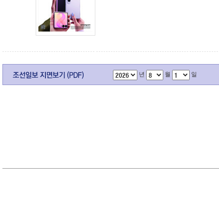
년
월
일