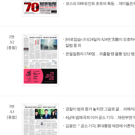
코스피 1000포인트 초유의 폭등… 개미들은 
2면
[바로잡습니다] 24일자 A24면 '主敵이 모호
A2
칼럼 중 외
[종합]
온열질환자 1700명… 외출할 땐 물통·양산 
3면
경찰이 범죄 증거 놓치면 그걸로 끝… 피해자는
A3
[종합]
4심제·법왜곡죄 이어 공소 기각… 재판부엔 '3
김용민 ＂공소 기각, 李대통령 재판에 이론적