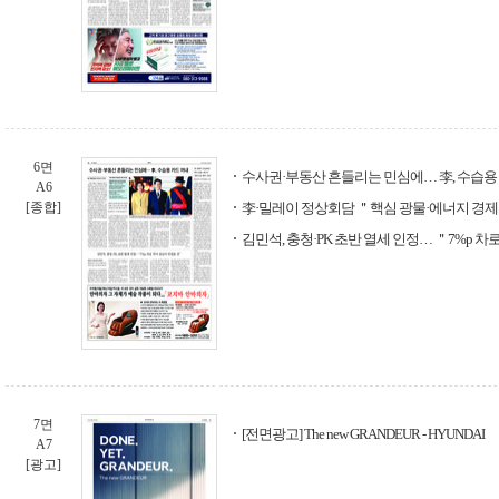
6면
수사권·부동산 흔들리는 민심에… 李, 수습용
A6
[종합]
李·밀레이 정상회담 ＂핵심 광물·에너지 경제
김민석, 충청·PK 초반 열세 인정… ＂7%p 
7면
[전면광고] The new GRANDEUR - HYUNDAI
A7
[광고]