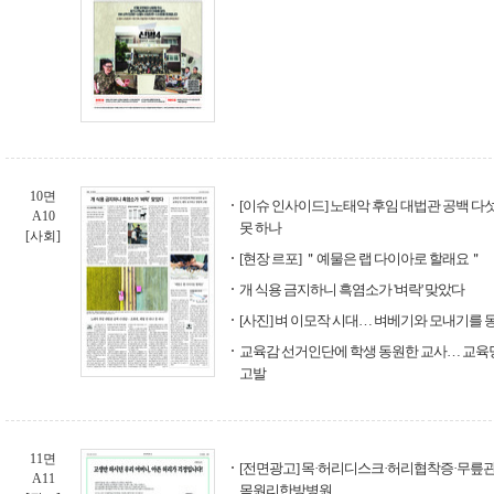
10면
[이슈 인사이드] 노태악 후임 대법관 공백 다섯
A10
못 하나
[사회]
[현장 르포] ＂예물은 랩 다이아로 할래요＂
개 식용 금지하니 흑염소가 '벼락' 맞았다
[사진] 벼 이모작 시대… 벼베기와 모내기를 
교육감 선거인단에 학생 동원한 교사… 교육
고발
11면
[전면광고] 목·허리디스크·허리협착증·무릎
A11
목원리한방병원