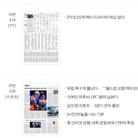
19면
[TV조선] '트랙터 드라이버' 애심 엄마
A19
[TV]
20면
유럽 축구계 뿔났다… ＂월드컵 포함 FIFA 모
A20
[스포츠]
2100만 유튜버, UFC '왕좌' 넘본다
김도영 33호포… 3경기 연속 홈런
[사진] 하늘을 나는 기분
美 인터넷 은행, 대학 운동부에 1700억 후원