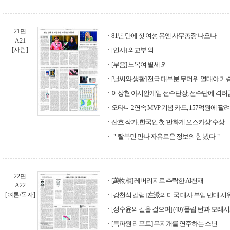
21면
81년 만에 첫 여성 유엔 사무총장 나오나
A21
[사람]
[인사] 외교부 외
[부음] 노복여 별세 외
[날씨와 생활] 전국 대부분 무더위·열대야 기
이상현 아시안게임 선수단장, 선수단에 격려금
오타니 2연속 MVP 기념 카드, 157억원에 팔려
산호 작가, 한국인 첫 '만화계 오스카상' 수상
＂탈북민 만나 자유로운 정보의 힘 봤다＂
22면
[萬物相] 레버리지로 추락한 AI천재
A22
[여론/독자]
[강천석 칼럼] 左派의 미국 대사 부임 반대 시
[정수윤의 길을 걸으며] (40) '플립 턴'과 모래
[특파원 리포트] 무지개를 연주하는 소년