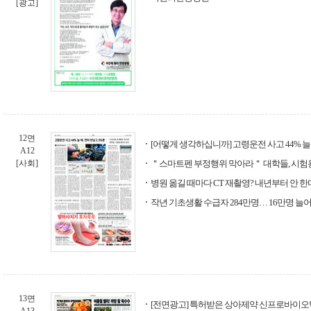
[광고]
12면
[어떻게 생각하십니까] 고령운전 사고 44% 늘 때
A12
[사회]
＂스마트펜 부정행위 막아라＂ 대학들, 시험
병원 옮길 때마다 CT 재촬영? 내년부터 안 한
작년 기초생활 수급자 284만명… 16만명 늘
13면
[전면광고] 특허받은 상아제약 신프로바이오