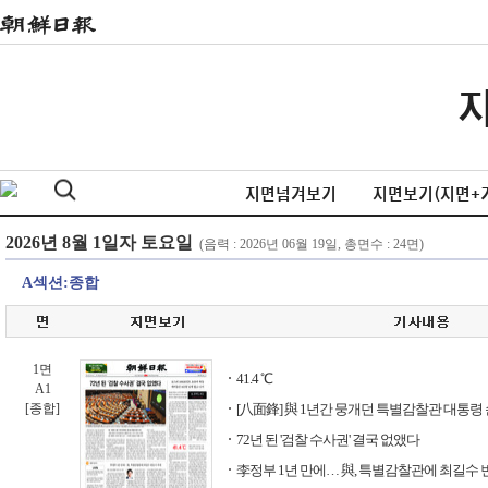
지면넘겨보기
지면보기(지면+
A섹션:종합
1면
41.4 ℃
A1
[종합]
[八面鋒] 與 1년간 뭉개던 특별감찰관 대통령 
72년 된 '검찰 수사권' 결국 없앴다
李정부 1년 만에… 與, 특별감찰관에 최길수 