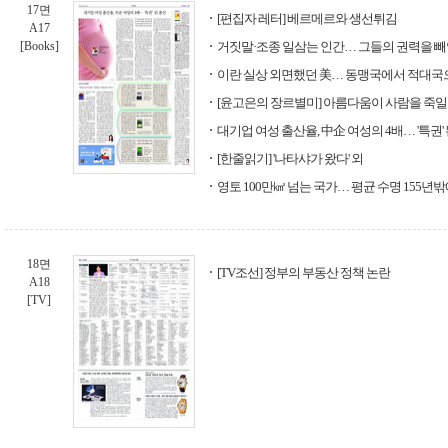
17면
[편집자 레터] 베르메르와 생선튀김
A17
[Books]
거짓말·조종 일삼는 인간… 그들의 권력을 
이란 실상 외면했던 美… 동맹국에서 적대국
[윤고은의 장르별미] 아름다움이 사람을 죽일
대기업 여성 출산율, 中企 여성의 4배… '특권'
[한줄읽기] '나타샤가 왔다' 외
영토 100만㎢ 넘는 국가… 평균 수명 155년
18면
[TV조선] 정부의 부동산 정책 논란
A18
[TV]