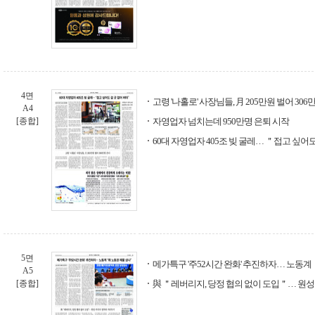
4면
고령 '나홀로' 사장님들, 月 205만원 벌어 306
A4
[종합]
자영업자 넘치는데 950만명 은퇴 시작
60대 자영업자 405조 빚 굴레… ＂접고 싶어
5면
메가특구 '주52시간 완화' 추진하자… 노동계
A5
[종합]
與 ＂레버리지, 당정 협의 없이 도입＂… 원