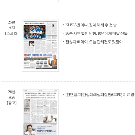
25면
KLPGA 윤이나, 징계 해제 후 첫 승
A25
[스포츠]
36분 사투 벌인 맏형, 10명에게 메달 선물
괜찮다 삐약이, 오늘 단체전도 있잖아
26면
[전면광고] 만성폐쇄성폐질환(COPD) 치료 
A26
[광고]