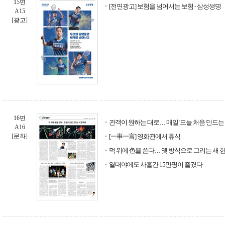
15면
[전면광고] 보험을 넘어서는 보험 - 삼성생명
A15
[광고]
16면
관객이 원하는 대로… 매일 '오늘 처음 만드는
A16
[문화]
[一事一言] 영화관에서 휴식
먹 위에 色을 쓴다… 옛 방식으로 그리는 새 
열대야에도 사흘간 15만명이 즐겼다