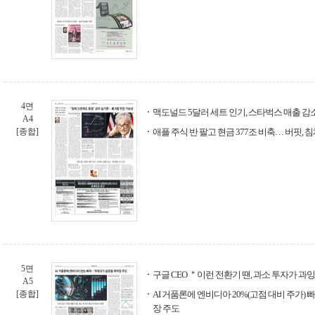
4면
맥도널드 5달러 세트 인기, 스타벅스 매출 감
A4
[종합]
애플 주식 반 팔고 현금 377조 비축… 버핏, 침
5면
구글 CEO ＂이런 전환기 땐, 과소 투자가 과
A5
[종합]
AI 거품론에 엔비디아 20%(고점 대비 주가)
장 주도