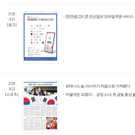
21면
[전면광고] C콘 조선일보 모바일쿠폰 서비스
A21
[광고]
22면
女테니스 金, 아시아가 처음으로 가져왔다
A22
[스포츠]
'어떻게든 되겠지'… 긍정 소녀, 첫 금빛 총성