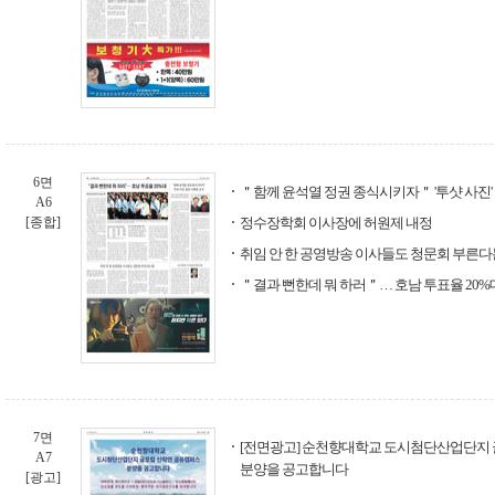
6면
＂함께 윤석열 정권 종식시키자＂ '투샷 사진'
A6
[종합]
정수장학회 이사장에 허원제 내정
취임 안 한 공영방송 이사들도 청문회 부른다
＂결과 뻔한데 뭐 하러＂… 호남 투표율 20%
7면
[전면광고] 순천향대학교 도시첨단산업단지
A7
분양을 공고합니다
[광고]