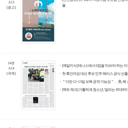
A13
울
[광고]
14면
[깨알지식] 테니스에서 0점을 '러브'라 하는 
A14
[국제]
첫 흑인여성 대선 후보 민주 해리스 공식 선출
＂이란 12~13일 보복 공격 가능성＂… 美, 해
[팩트 체크] 가톨릭계 청소년, '알라는 위대하