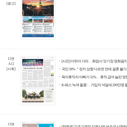
[광고]
12면
[사진] 더위야 가라… 화엄사 '모기장 영화음악
A12
[사회]
국민 58% ＂정치 성향 다르면 연애·결혼 불
육아휴직자 아빠가 32%… 휴직 급여 늘린 영
K-패스 '녹색 돌풍'… 가입자 석달새 200만명 
13면
[전면광고] 조기폐차 지원사업 보조금 신청하세