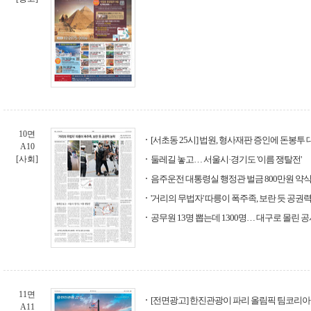
10면
[서초동 25시] 법원, 형사재판 증인에 돈봉투
A10
[사회]
둘레길 놓고… 서울시·경기도 '이름 쟁탈전'
음주운전 대통령실 행정관 벌금 800만원 약
'거리의 무법자' 따릉이 폭주족, 보란 듯 공권
공무원 13명 뽑는데 1300명… 대구로 몰린 
11면
[전면광고] 한진관광이 파리 올림픽 팀코리아
A11