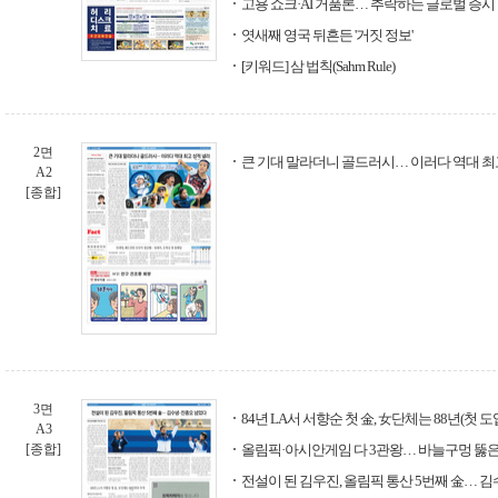
고용 쇼크·AI 거품론… 추락하는 글로벌 증시
엿새째 영국 뒤흔든 '거짓 정보'
[키워드] 삼 법칙(Sahm Rule)
2면
큰 기대 말라더니 골드러시… 이러다 역대 최고
A2
[종합]
3면
84년 LA서 서향순 첫 金, 女단체는 88년(첫 
A3
[종합]
올림픽·아시안게임 다 3관왕… 바늘구멍 뚫은
전설이 된 김우진, 올림픽 통산 5번째 金… 