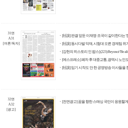
31면
[社說] 판결 앞둔 이재명·조국이 같이한다는 '
A31
[여론/독자]
[社說] 동시다발 악재, 시험대 오른 경제팀 
[강헌의 히스토리 인 팝스] (223) Beyoncé 'Be alive
[에스프레소] 폐차 후 대중교통, 광역시 노인
[社說] 임기 시작도 안 한 공영방송 이사들을
32면
[전면광고] 꿈을 향한 스매싱 국민이 응원할게
A32
[광고]