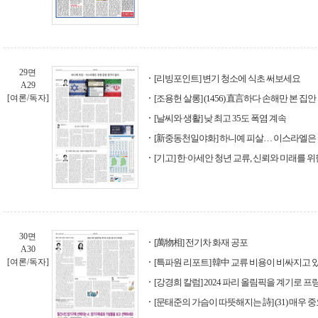
29면
[리빙포인트] 변기 청소에 식초 써보세요
A29
[여론/독자]
[조용헌 살롱] (1456) 直言하다 손해만 본 집안
[날씨와 생활] 낮 최고 35도 폭염 계속
[新중동천일야화] 하니예 피살… 이스라엘은 
[기고] 한·아세안 청년 교류, 신뢰와 미래를 
30면
[萬物相] 전기차 화재 공포
A30
[여론/독자]
[특파원 리포트] 韓中 교류 비용이 비싸지고 
[강경희 칼럼] 2024 파리 올림픽을 계기로 
[문태준의 가슴이 따뜻해지는 詩] (31) 매우 