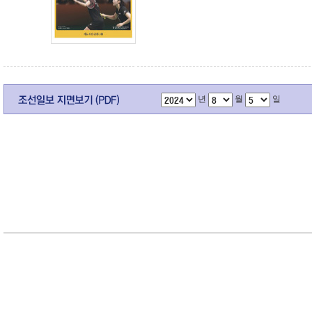
년
월
일