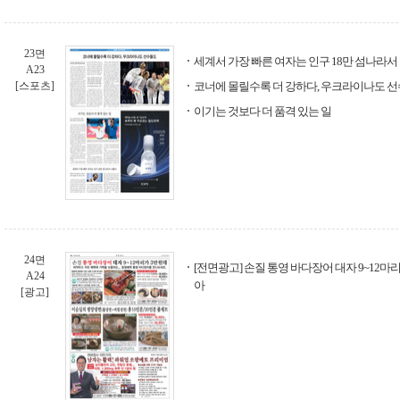
23면
세계서 가장 빠른 여자는 인구 18만 섬나라서
A23
[스포츠]
코너에 몰릴수록 더 강하다, 우크라이나도 
이기는 것보다 더 품격 있는 일
24면
[전면광고] 손질 통영 바다장어 대자 9~12마
A24
아
[광고]