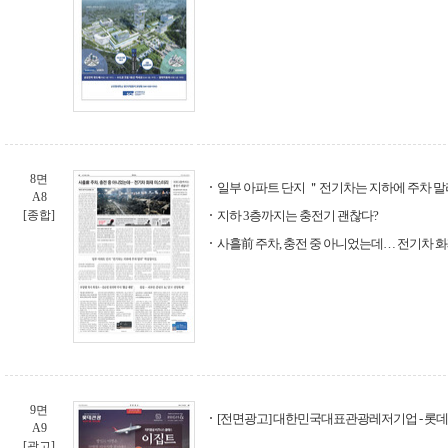
8면
일부 아파트 단지 ＂전기차는 지하에 주차 
A8
[종합]
지하 3층까지는 충전기 괜찮다?
사흘前 주차, 충전 중 아니었는데… 전기차 
9면
[전면광고] 대한민국대표관광레저기업 - 롯
A9
[광고]