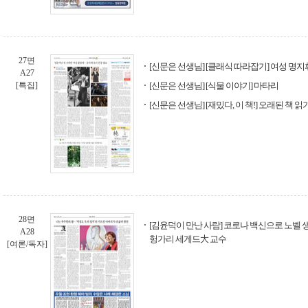
27면
[신문은 선생님] [클래식 따라잡기] 여성 명지
A27
[특집]
[신문은 선생님] [식물 이야기] 마타리
[신문은 선생님] [재밌다, 이 책!] 오래된 책 읽
28면
[김윤덕이 만난 사람] 코로나 백신으로 노벨
A28
헝가리 세게드大 교수
[여론/독자]