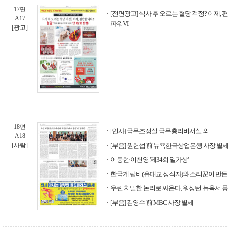
17면
[전면광고] 식사 후 오르는 혈당 걱정? 이제, 
A17
파워VI
[광고]
18면
[인사] 국무조정실·국무총리비서실 외
A18
[사람]
[부음] 원헌섭 前 뉴욕한국상업은행 사장 별세
이동현·이천영 '제34회 일가상'
한국계 랍비(유대교 성직자)와 소리꾼이 만든 
우린 치밀한 논리로 싸운다, 워싱턴·뉴욕서 뭉친
[부음] 김영수 前 MBC 사장 별세