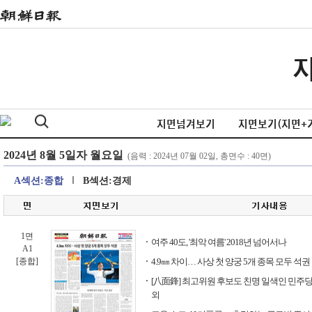
지면넘겨보기
지면보기(지면+
A섹션:종합
B섹션:경제
1면
여주 40도, '최악 여름' 2018년 넘어서나
A1
[종합]
4.9㎜ 차이… 사상 첫 양궁 5개 종목 모두 석권
[八面鋒] 최고위원 후보도 친명 일색인 민주당 
외