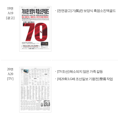
19면
[전면광고] 기(氣)찬 보양식 흑염소진액골드
A19
[광고]
20면
[TV조선] 해소되지 않은 가족 갈등
A20
[TV]
[제29회 LG배 조선일보 기왕전] 整備 작업