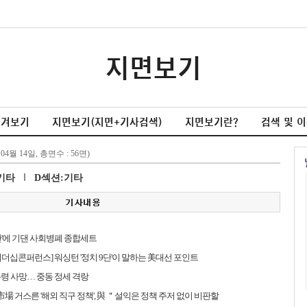
지면보기
넘겨보기
지면보기(지면+기사검색)
지면보기란?
검색 및 
기타
D섹션:기타
탄'에 기댄 사회병폐 종합세트
더십콘퍼런스] 워싱턴 '정치 9단'이 말하는 美대선 포인트
령 사망… 중동 정세 격랑
 市場 거스른 '해외 직구 정책', 與 ＂설익은 정책 주저 없이 비판할