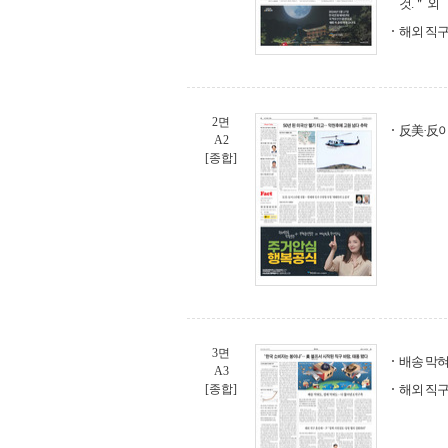
것.＂ 외
해외 직구
2면
反美·反이
A2
[종합]
3면
배송 막혀
A3
[종합]
해외 직구