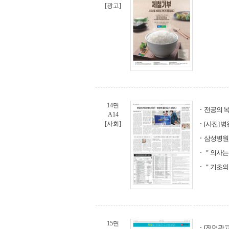
[광고]
14면
전공의 
A14
[사회]
[사진] 
삼성병원
＂의사는
＂기초의학
15면
[전면광고