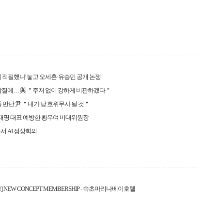
지 적절했나' 놓고 오세훈·유승민 공개 논쟁
헛발질에… 與 ＂주저 없이 강하게 비판하겠다＂
들 만난 尹 ＂내가 당 호위무사 될 것＂
이재명 대표 예방한 황우여 비대위원장
서 AI 정상회의
 NEW CONCEPT MEMBERSHIP - 속초마리나베이호텔