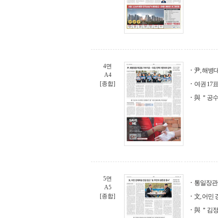
4면
尹, 해병
A4
[종합]
여권 17
與 ＂공수
5면
통일장관 
A5
[종합]
文, 어민
與 ＂김정