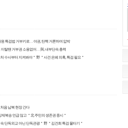
대원 특검법 거부키로… 야권, 탄핵 거론하며 압박
표 이탈땐 거부권 소용없어… 與, 내부단속 총력
처 수사부터 지켜봐야＂ 野 ＂사건 은폐 의혹, 특검 필요＂
처음 납북 현장 간다
 강제북송 언급 않고 ＂北 주민의 생존권 중시＂
숙 단독외교 아닌 단독관광＂ 野 ＂김건희 특검 물타기＂