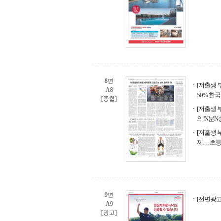
8면
[저출생 
A8
50% 한국
[종합]
[저출생 
의 'N분N
[저출생 
제… 초등
9면
[전면광고]
A9
[광고]