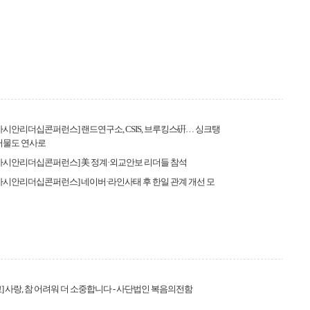
 아시안리더십콘퍼런스] 랜드연구소, CSIS, 브루킹스硏… 싱크탱
거물도 연사로
 아시안리더십콘퍼런스] 美 정계·외교안보 리더들 참석
 아시안리더십콘퍼런스] 네이버·라인사태 후 한일 관계 개선 모
] 사랑, 참 어려워 더 소중합니다 - 사단법인 복음의전함