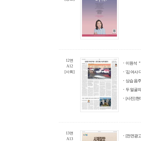
12면
이원석 ＂
A12
[사회]
'김 여사
상습 음주
두 얼굴의
[사진] 
13면
[전면광고
A13