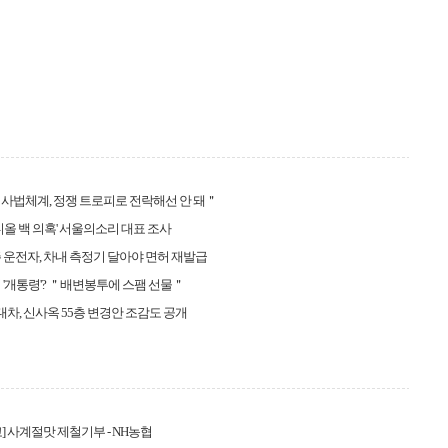
사법체계, 정쟁 트로피로 전락해선 안 돼＂
 디올 백 의혹' 서울의소리 대표 조사
 운전자, 차내 측정기 달아야 면허 재발급
 '개통령'? ＂배변봉투에 스팸 선물＂
현대차, 신사옥 55층 변경안 조감도 공개
] 사계절맛 제철기부 - NH농협