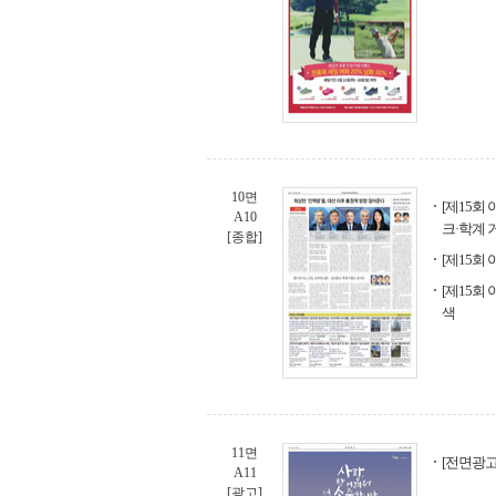
10면
[제15회
A10
크·학계 
[종합]
[제15회
[제15회
색
11면
[전면광고
A11
[광고]