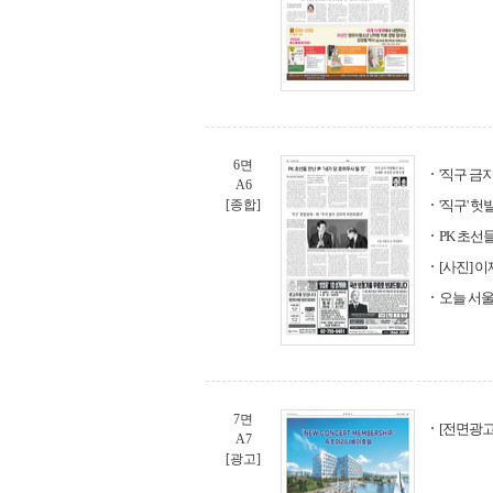
6면
'직구 금
A6
[종합]
'직구' 
PK 초선
[사진] 
오늘 서울
7면
[전면광고]
A7
[광고]