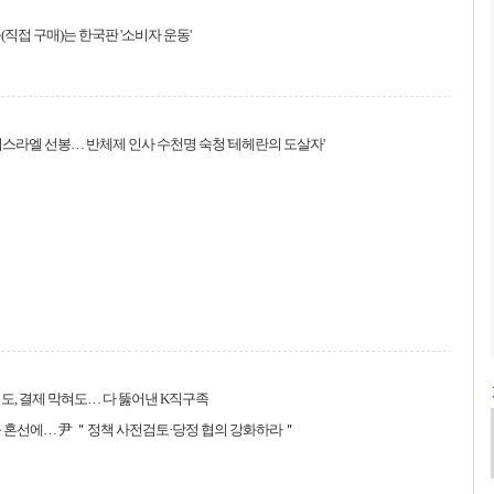
(직접 구매)는 한국판 '소비자 운동'
스라엘 선봉… 반체제 인사 수천명 숙청 '테헤란의 도살자'
도, 결제 막혀도… 다 뚫어낸 K직구족
 혼선에… 尹 ＂정책 사전검토·당정 협의 강화하라＂