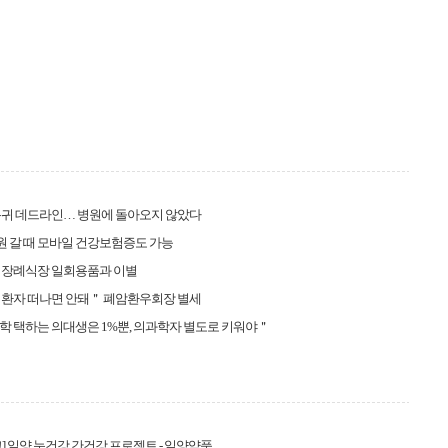
복귀 데드라인… 병원에 돌아오지 않았다
병원 갈 때 모바일 건강보험증도 가능
 장례식장 일회용품과 이별
 환자 떠나면 안돼＂ 폐암환우회장 별세
 택하는 의대생은 1%뿐, 의과학자 별도로 키워야＂
] 일양 눈건강 간건강 프로젝트 - 일양약품