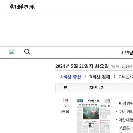
지면
A섹션:종합
B섹션:경제
C섹션:
1면
'팬덤 방
A1
[종합]
[아시안리
이란 대통
[八面鋒]