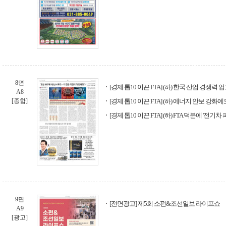
8면
[경제 톱10 이끈 FTA] (하) 한국 산업 경쟁력
A8
[종합]
[경제 톱10 이끈 FTA] (하) 에너지 안보 강화에
[경제 톱10 이끈 FTA] (하) FTA 덕분에 '전기
9면
[전면광고] 제5회 소펀&조선일보 라이프쇼
A9
[광고]