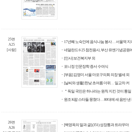
25면
17년째 노숙인에 음식나눔 봉사… 서울역 
A25
[사람]
네덜란드 6·25 참전용사, 부산 유엔기념공원
[인사] 보건복지부 외
포니정 인문장학 증서 수여식
[부음] 김영미 서울 마포구의회 의장 별세 외
[날씨와 생활] 한낮 초여름 더위… 일교차 커
＂독일 국민은 하나라는 원칙 지킨 것이 통일
원조 K팝 스타들 뭉쳤다… 80대에 새 음반 낸
26면
[백영옥의 말과 글] (351) 성장통과 트라우마
A26