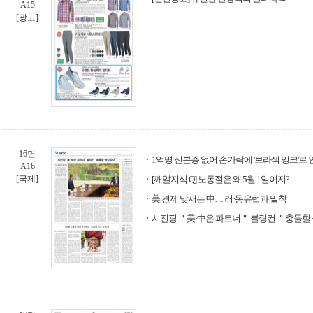
A15
[광고]
16면
1억명 신분증 없어 손가락에 '보라색 잉크'로 
A16
[국제]
[깨알지식 Q] 노동절은 왜 5월 1일이지?
美 견제 맞서는 中… 러·동유럽과 밀착
시진핑 ＂美·中은 파트너＂ 블링컨 ＂충돌할