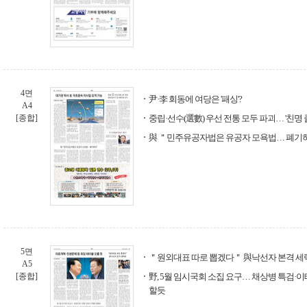
4면
尹·李 회동에 여당은 '패싱'?
A4
[종합]
중립·선수(選數) 우선 전통 모두 파괴… '친명
與 ＂민주유공자법은 유공자 모욕법… 폐기
5면
＂원외대표 따로 뽑겠다＂ 與낙선자 본격 세
A5
[종합]
野, 5월 임시국회 소집 요구… 채상병 특검·
할듯