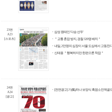
23면
삼성 원태인 '다승 선두'
A23
[스포츠]
＂교통 혼잡 방지, 경찰 320명 배치＂
내일, 2만명의 심장이 서울 도심에서 고동친
신태용 ＂행복하지만 한편으론 착잡＂
24면
[전면광고] 기(氣)차나 보양식 흑염소진액골드
A24
[광고]