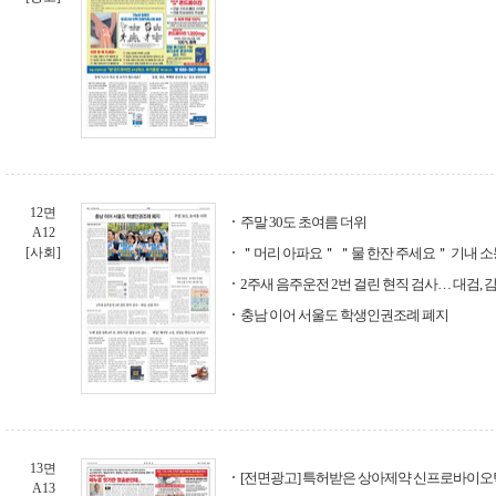
12면
주말 30도 초여름 더위
A12
[사회]
＂머리 아파요＂ ＂물 한잔 주세요＂ 기내 소통 
2주새 음주운전 2번 걸린 현직 검사… 대검, 
충남 이어 서울도 학생인권조례 폐지
13면
[전면광고] 특허받은 상아제약 신프로바이오
A13