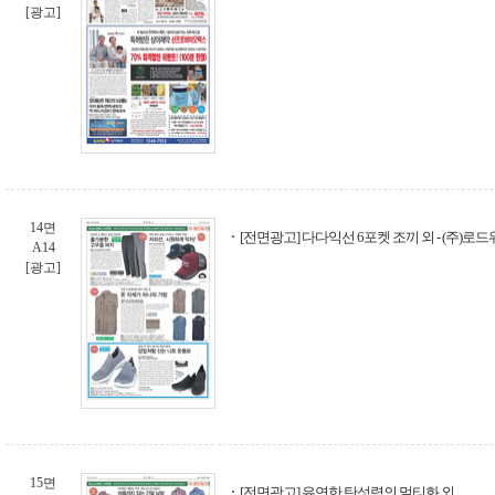
[광고]
14면
[전면광고] 다다익선 6포켓 조끼 외 - (주)로
A14
[광고]
15면
[전면광고] 유연한 탄성력의 멀티화 외