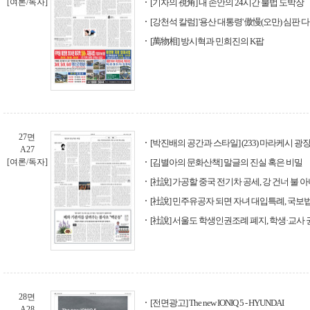
[여론/독자]
[기자의 視角] 내 손안의 24시간 불법 도박장
[강천석 칼럼] '용산 대통령' 傲慢(오만) 심판 
[萬物相] 방시혁과 민희진의 K팝
27면
[박진배의 공간과 스타일] (233) 마라케시 
A27
[여론/독자]
[김별아의 문화산책] 말글의 진실 혹은 비밀
[社說] 가공할 중국 전기차 공세, 강 건너 불 
[社說] 민주유공자 되면 자녀 대입특례, 국보
[社說] 서울도 학생인권조례 폐지, 학생·교사
28면
[전면광고] The new IONIQ 5 - HYUNDAI
A28