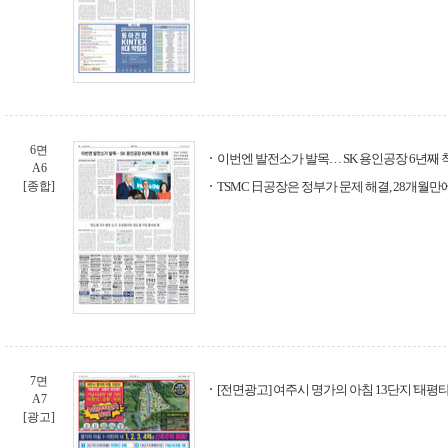
6면
이번엔 발전소가 발목… SK 용인공장 6년째 
A6
[종합]
TSMC 日공장은 정부가 문제 해결, 28개월만
7면
[전면광고] 여주시 명가의 아침 13단지 '태평
A7
[광고]