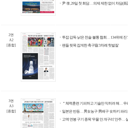
尹·李, 29일 첫 회담… 의제 제한 없이 차담(茶
2면
투잡 감독·낡은 전술·불통 협회… 134위에 진 '
A2
[종합]
팬들 뒷목 잡게한 축구協 '3차례 헛발질'
3면
＂체력훈련 기피하고 기술만 익히려 해… 우
A3
[종합]
일본은 반등… 男女농구·男배구·女하키 파리
고액 연봉 구기 종목 '우물 안 개구리' 안주…