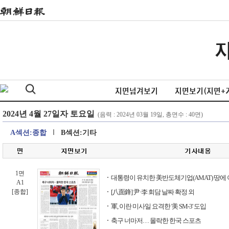
지면넘겨보기
지면보기(지면+
A섹션:종합
B섹션:기타
1면
대통령이 유치한 美반도체기업(AMAT) 땅에
A1
[종합]
[八面鋒] 尹·李 회담 날짜 확정 외
軍, 이란 미사일 요격한 '美 SM-3' 도입
축구 너마저… 몰락한 한국 스포츠