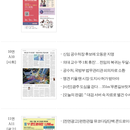
10면
신임 공수처장 후보에 오동운 지명
A10
[사회]
의대 교수 '주 1회 휴진'… 전임의 복귀는 두달 
공수처, 국방부 법무관리관 피의자로 소환
맹견 키울 땐 시장·도지사 허가 받아야
[사진] 광주 도심을 걷다… 351m '푸른길브릿지
[오늘의 판결] ＂대검 서버 속 자료로 별건 
11면
[전면광고] 편한관절 뮤코다당단백 콘드로이친
A11
[광고]