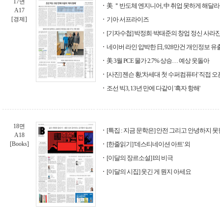
17면
美 ＂반도체 엔지니어, 中 취업 못하게 해달라
A17
[경제]
기아 서프라이즈
[기자수첩] 박정희·박태준의 창업 정신 사라
네이버 라인 압박한 日, 928만건 개인정보 유출
美 3월 PCE 물가 2.7% 상승… 예상 웃돌아
[사진] 젠슨 황,'차세대 첫 수퍼컴퓨터' 직접 오
조선 빅3, 13년 만에 다같이 '흑자 항해'
18면
[특집 : 지금 문학은] 안전 그리고 안녕하지 못
A18
[Books]
[한줄읽기] '데스티네이션 아트' 외
[이달의 장르소설] I의 비극
[이달의 시집] 웃긴 게 뭔지 아세요