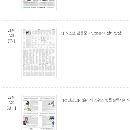
21면
[TV조선] 김동준과 맛보는 ‘가성비 밥상’
A21
[TV]
22면
[전면광고] 리슐리외 스위스 명품 손목시계 
A22
[광고]