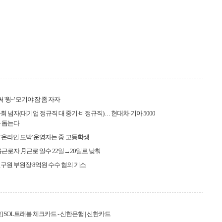
 '윙~' 모기야 잠 좀 자자
 사회 넘자(대기업 정규직 대 중기·비정규직)… 현대차·기아 5000
 돕는다
'온라인 도박' 운영자는 중·고등학생
용근로자 月근로 일수 22일→20일로 낮춰
구원 부원장 8억원 수수 혐의 기소
] SOL트래블 체크카드 - 신한은행 | 신한카드