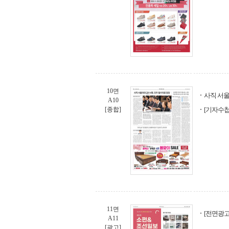
10면
사직 서울
A10
[종합]
[기자수첩
11면
[전면광고
A11
[광고]