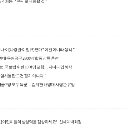
국 회동 ＂수시로 대화할 것＂
나·이(나경원·이철규) 연대? 이건 아니라 생각＂
병대·육해공군 2800명 '합동 상륙 훈련'
, 국보법 위반 10여명 포함… 자녀 대입 혜택
＂일사불란 그건 정치 아니다＂
진급 7명 모두 육군… 김계환 해병대 사령관 유임
] 어린이들의 상상력을 감상하세요! - 신세계백화점