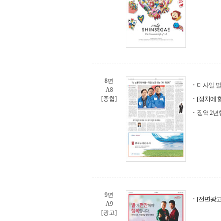
8면
미사일 발
A8
[종합]
[정치에 할
징역 2년
9면
[전면광고
A9
[광고]