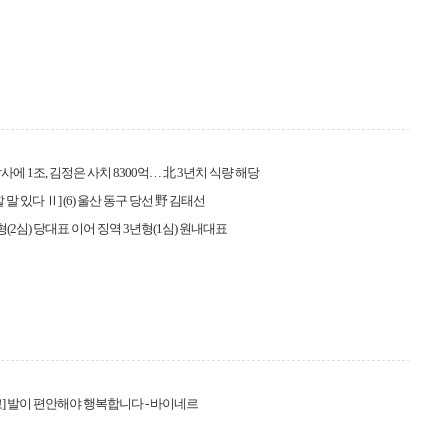
사에 1조, 김정은 사치 8300억… 北 3년치 식량 해당
 말 있다 Ⅱ] (6) 울산 동구 당선 野 김태선
형(2심) 당대표 이어 징역 3년형(1심) 원내대표
] 발이 편안해야 행복합니다 - 바이네르