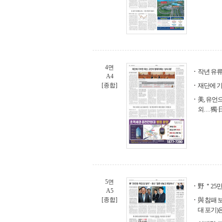
4면
작년 유류
A4
[종합]
재단에 기
美, 유언
외… 獨·
5면
野 ＂25
A5
[종합]
與 참패 
대 포기)