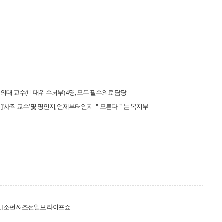
의대 교수(비대위 수뇌부) 4명, 모두 필수의료 담당
] '사직 교수' 몇 명인지, 언제부터인지 ＂모른다＂는 복지부
] 소펀 & 조선일보 라이프쇼