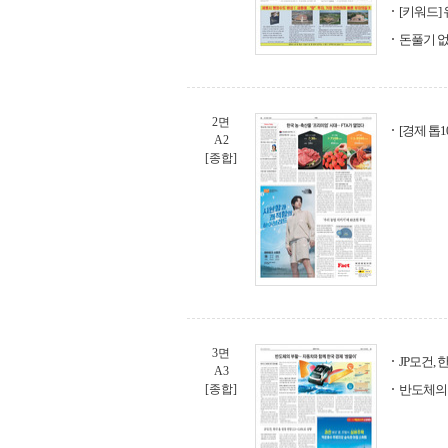
[키워드]
돈풀기 없
2면
[경제 톱1
A2
[종합]
3면
JP모건, 
A3
[종합]
반도체의 