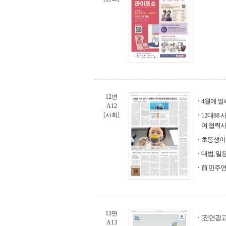
12면
4월에 벌써
A12
[사회]
12대88
여 협력사
초등생이 
대법, 일
前 민주연
13면
[전면광고
A13