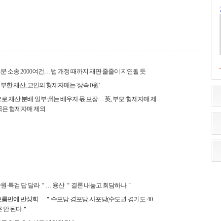
분 소송 2000여건… 법 개정 때까지 재판 줄줄이 지연될 듯
부한 재산, 고인의 형제자매는 '상속 0원'
으로 재산 분배·일부 州는 배우자 몫 보장… 英, 부모·형제자매 제
日은 형제자매 제외
만원·특검 답 달라＂… 용산 ＂결론 내놓고 회담하나＂
보름만에 반성회… ＂수포당·경포당·사포당(수도권·경기도·40
은 안 된다＂