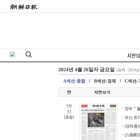
지면
A섹션:종합
B섹션:경제
C섹션:
1면
정부 ＂올
A1
[종합]
유산, 효
[경제 톱1
[八面鋒]