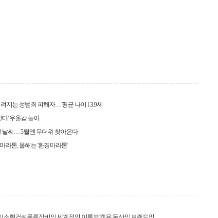
려지는 성범죄 피해자… 평균 나이 13.9세
산다' 우울감 높아
 날씨… 5월엔 무더위 찾아온다
라톤, 올해는 '환경마라톤'
고] 소형건설물류장비의 세계적인 이름 밥캣은 두산의 브랜드입