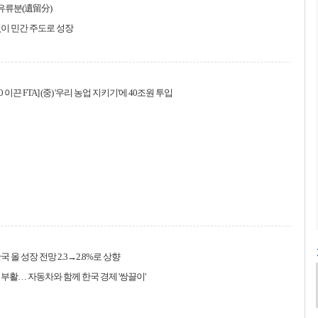
 유류분(遺留分)
이 민간 주도로 성장
0 이끈 FTA] (중) '우리 농업 지키기'에 40조원 투입
한국 올 성장 전망 2.3→2.8%로 상향
부활… 자동차와 함께 한국 경제 '쌍끌이'