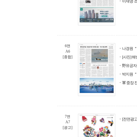
이재명·조
6면
나경원 ＂
A6
[종합]
[사진] 해
野유공자법
박지원 
軍 중장 
7면
[전면광고
A7
[광고]