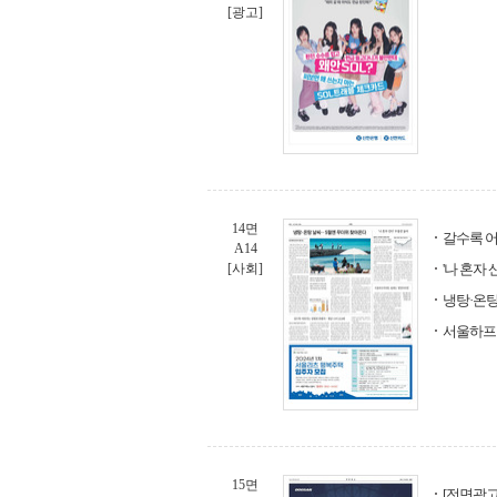
[광고]
14면
갈수록 어
A14
[사회]
'나 혼자 
냉탕·온탕
서울하프마
15면
[전면광