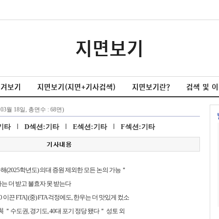
지면보기
넘겨보기
지면보기(지면+기사검색)
지면보기란?
검색 및 
기타
D섹션:기타
E섹션:기타
F섹션:기타
해(2025학년도) 의대 증원 제외한 모든 논의 가능＂
자는 더 받고 불효자 못 받는다
0 이끈 FTA] (중) FTA 걱정에도, 한우는 더 맛있게 컸소
 與 ＂수도권, 경기도, 40대 포기 정당 됐다＂ 성토 외