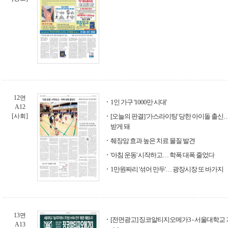
12면
1인 가구 '1000만 시대'
A12
[사회]
[오늘의 판결] '가스라이팅' 당한 아이돌 출신
받게 돼
췌장암 효과 높은 치료 물질 발견
'아침 운동' 시작하고… 학폭 대폭 줄었다
1만원짜리 '섞어 만두'… 광장시장 또 바가지
13면
[전면광고] 징코알티지오메가3 - 서울대학교
A13