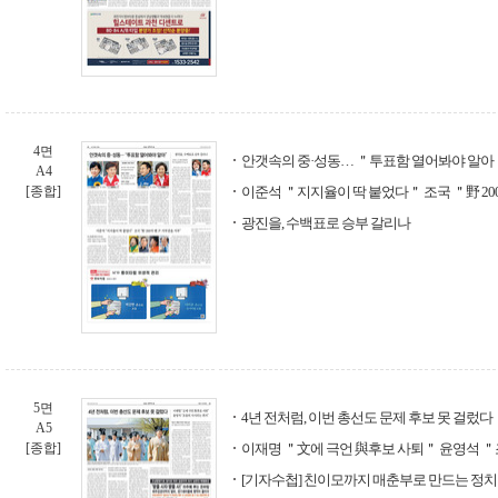
4면
안갯속의 중·성동… ＂투표함 열어봐야 알아
A4
[종합]
이준석 ＂지지율이 딱 붙었다＂ 조국 ＂野 20
광진을, 수백표로 승부 갈리나
5면
4년 전처럼, 이번 총선도 문제 후보 못 걸렀다
A5
[종합]
이재명 ＂文에 극언 與후보 사퇴＂ 윤영석 
[기자수첩] 친이모까지 매춘부로 만드는 정치