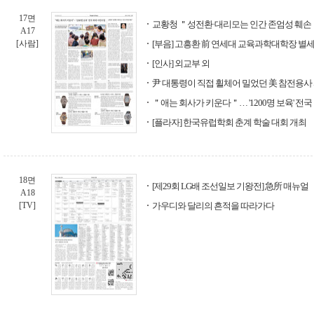
17면
교황청 ＂성전환·대리모는 인간 존엄성 훼손
A17
[사람]
[부음] 고흥환 前 연세대 교육과학대학장 별세
[인사] 외교부 외
尹 대통령이 직접 휠체어 밀었던 美 참전용사
＂애는 회사가 키운다＂… '1200명 보육' 전
[플라자] 한국유럽학회 춘계 학술 대회 개최
18면
[제29회 LG배 조선일보 기왕전] 急所 매뉴얼
A18
[TV]
가우디와 달리의 흔적을 따라가다