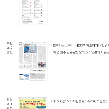
10면
밀착하는 北·中… 서열 3위 자오러지 내일 방
A10
[종합]
미·영·호주 안보동맹 '오커스' ＂일본과 AI 등
11면
[전면광고] 편한관절 뮤코다당단백 콘드로이친
A11
[광고]