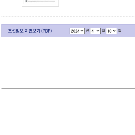
년
월
일