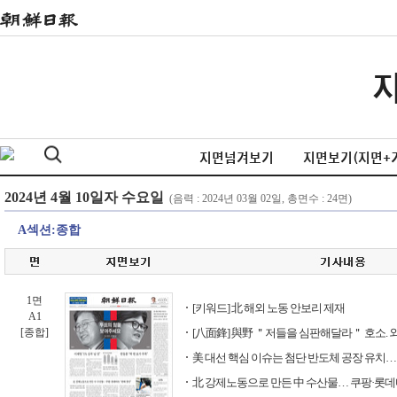
지면넘겨보기
지면보기(지면+
A섹션:종합
1면
[키워드] 北 해외 노동 안보리 제재
A1
[종합]
[八面鋒] 與野 ＂저들을 심판해달라＂ 호소. 
美 대선 핵심 이슈는 첨단 반도체 공장 유치…
北 강제노동으로 만든 中 수산물… 쿠팡·롯