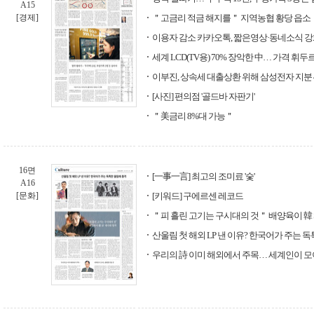
A15
[경제]
＂고금리 적금 해지를＂ 지역농협 황당 읍소
이용자 감소 카카오톡, 짧은영상·동네소식 
세계 LCD(TV용) 70% 장악한 中… 가격 휘두
이부진, 상속세 대출상환 위해 삼성전자 지분 
[사진] 편의점 '골드바 자판기'
＂美금리 8%대 가능＂
16면
[一事一言] 최고의 조미료 '숯'
A16
[문화]
[키워드] 구에르센 레코드
＂피 흘린 고기는 구시대의 것＂ 배양육이 韓 
산울림 첫 해외 LP 낸 이유? 한국어가 주는 
우리의 詩 이미 해외에서 주목… 세계인이 모