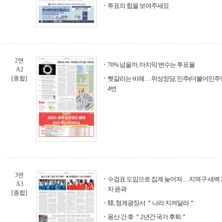
투표의 힘을 보여주세요
2면
70% 넘을까, 마지막 변수는 투표율
A2
[종합]
헷갈리는 비례… 위성정당, 민주(더불어민주연
4번
3면
수검표 도입으로 집계 늦어져… 지역구 새벽 
A3
자 윤곽
[종합]
韓, 청계광장서 ＂나라 지켜달라＂
용산 간 李 ＂2년간 국가 후퇴＂