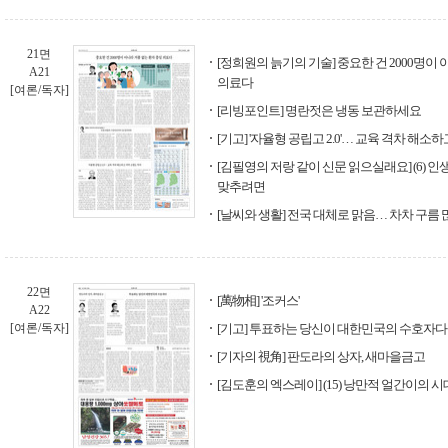
21면
[정희원의 늙기의 기술] 중요한 건 2000명이
A21
의료다
[여론/독자]
[리빙포인트] 명란젓은 냉동 보관하세요
[기고] '자율형 공립고 2.0'… 교육 격차 해소
[김필영의 저랑 같이 신문 읽으실래요] (6) 
맞추려면
[날씨와 생활] 전국 대체로 맑음… 차차 구름
22면
[萬物相] '조커스'
A22
[여론/독자]
[기고] 투표하는 당신이 대한민국의 수호자다
[기자의 視角] 판도라의 상자, 새마을금고
[김도훈의 엑스레이] (15) 낭만적 얼간이의 