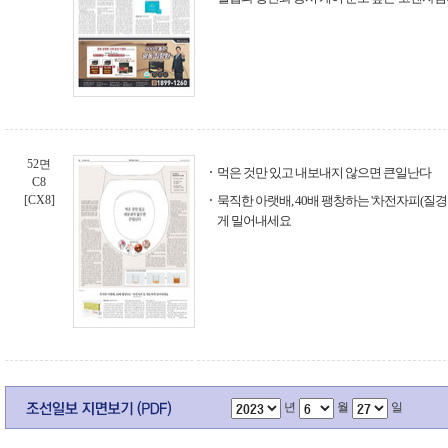
52면
먹은 것만 있고 내보내지 않으면 큰일난다
C8
[CX8]
묵직한 아랫배, 40배 팽창하는 '차전자피(질경
게 밀어내세요
년
월
일