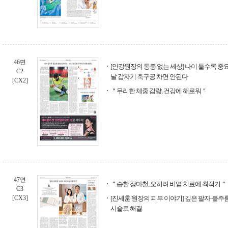
46면
[안강원장의 통증 없는 세상] 나이 들수록 중
C2
날 갑자기 축구공 차면 안된다
[CX2]
＂무리한 체중 감량, 건강에 해로워＂
47면
＂습한 장마철, 오히려 비염 치료에 최적기＂
C3
[CX3]
[진세훈 원장의 피부 이야기] 깊은 팔자·볼주름,
시술로 해결