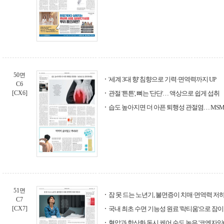
50면
'세계 3대 향' 침향으로 기력·면역력까지 UP
C6
[CX6]
관절 '튼튼', 뼈는 '단단'… 액상으로 쉽게 섭취
습도 높아지면 더 아픈 퇴행성 관절염… M
51면
잠 못 드는 노년기, 불면증이 치매·면역력 저
C7
[CX7]
국내 최초 수면 기능성 원료 '락티움'으로 잠이
혈압과 항산화 동시 케어 순도 높은 '코엔자임Q