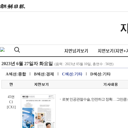
지면넘겨보기
지면보기(지면+
A섹션:종합
B섹션:경제
C섹션:기타
D섹션:기타
45면
로봇 인공관절수술, 안전하고 정확… 그만큼
C1
[CX1]