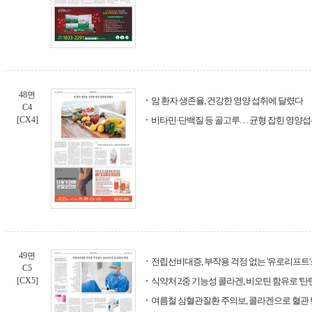
48면
암 환자 생존율, 건강한 영양 섭취에 달렸다
C4
[CX4]
비타민·단백질 등 골고루… 균형 잡힌 영양섭
49면
전립선비대증, 부작용 걱정 없는 '유로리프트'
C5
[CX5]
식약처 2중 기능성 콜라겐, 비오틴 함유로 '탄
여름철 심혈관질환 주의보, 콜라겐으로 혈관 