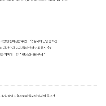
색했던 청해진함 투입… 北 발사체 인양 총력전
 차관 순차 교체, 국정 안정·변화 동시 추진
헌금 의혹에… 野 ＂진상 조사단 구성＂
] 삼성생명 보험스토리 웹소설/에세이 공모전