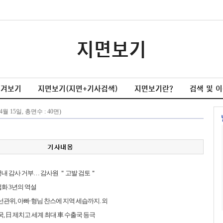
지면보기
넘겨보기
지면보기(지면+기사검색)
지면보기란?
검색 및 
끝내 감사 거부… 감사원 ＂고발 검토＂
법화 3년의 역설
 선관위, 아빠·형님 찬스에 지역 세습까지. 외
중국, 日 제치고 세계 최대 車 수출국 등극