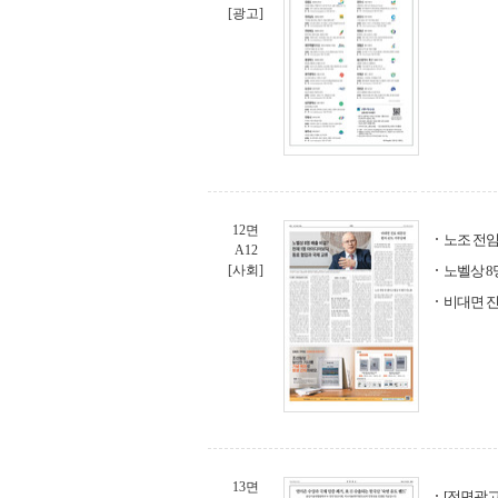
[광고]
12면
노조 전임
A12
[사회]
노벨상 8
비대면 진
13면
[전면광고