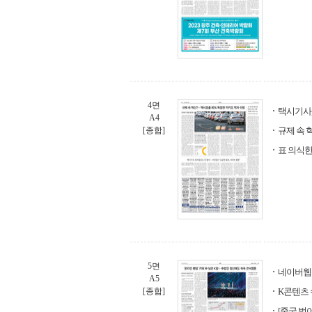
4면
택시기사,
A4
[종합]
규제 속 
표 의식한
5면
네이버웹툰
A5
[종합]
K콘텐츠 
[중국 벗