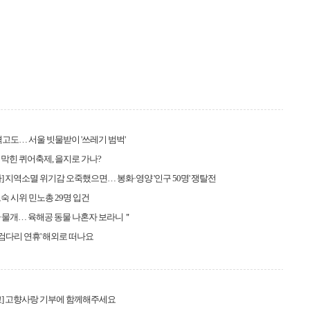
겪고도… 서울 빗물받이 '쓰레기 범벅'
막힌 퀴어축제, 을지로 가나?
] 지역소멸 위기감 오죽했으면… 봉화·영양 '인구 50명' 쟁탈전
노숙 시위 민노총 29명 입건
·물개… 육해공 동물 나혼자 보라니＂
'징검다리 연휴' 해외로 떠나요
고] 고향사랑 기부에 함께해주세요