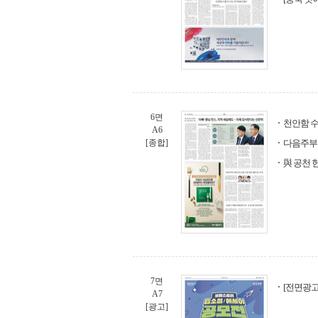
6면
천안함 수
A6
[종합]
다음주부터
與 공천 
7면
[전면광고
A7
[광고]