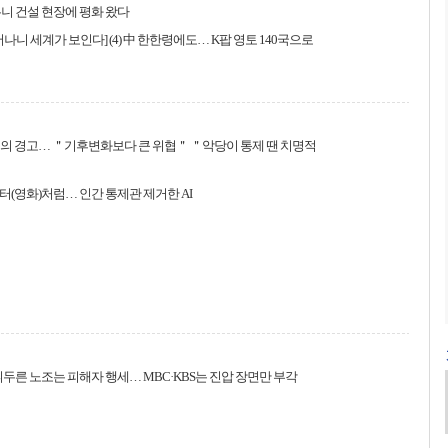
니 건설 현장에 평화 왔다
어나니 세계가 보인다] (4) 中 한한령에도… K팝 영토 140국으로
들의 경고… ＂기후변화보다 큰 위협＂ ＂악당이 통제 땐 치명적
(영화)처럼… 인간 통제관 제거한 AI
휘두른 노조는 피해자 행세… MBC·KBS는 진압 장면만 부각