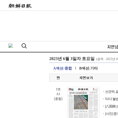
지면
A섹션:종합
B섹션:기타
1면
선관위, 
A1
[종합]
'타다' 불
[八面鋒]
[사진] 