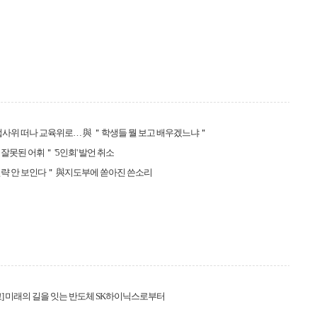
법사위 떠나 교육위로… 與 ＂학생들 뭘 보고 배우겠느냐＂
잘못된 어휘＂ '5인회' 발언 취소
략 안 보인다＂ 與지도부에 쏟아진 쓴소리
] 미래의 길을 잇는 반도체 SK하이닉스로부터