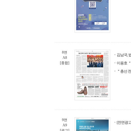
8면
김남국, 
A8
[종합]
이용호 ＂
＂총선 전
9면
[전면광고
A9
[광고]