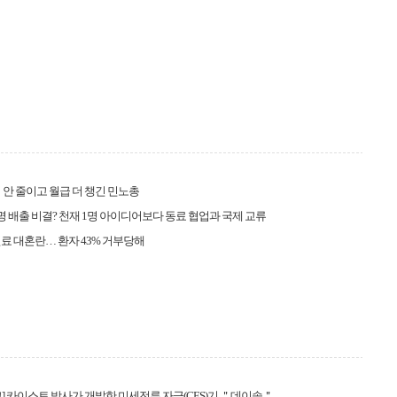
 안 줄이고 월급 더 챙긴 민노총
명 배출 비결? 천재 1명 아이디어보다 동료 협업과 국제 교류
료 대혼란… 환자 43% 거부당해
] 카이스트 박사가 개발한 미세전류 자극(CES)기 ＂데이솔＂