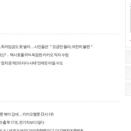
 최저임금도 못 벌어… 시민들은 ＂요금만 올라, 여전히 불편＂
혁신?… 택시호출 95% 독점한 카카오 적자 수렁
 정치권 '제2의 타다 사태' 언제든 터질 수도
 북미 강세… 카카오웹툰 日서 1위
수출 年 17조, 전기차보다 많다
어나니 세계가 보인다] (4) 한한령 딛고, 더 강해진 K콘텐츠