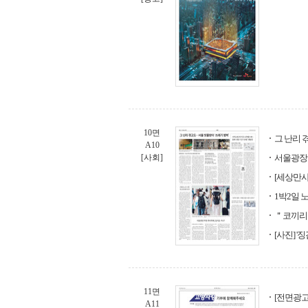
10면
그 난리 
A10
[사회]
서울광장 
[세상만사
1박2일 
＂코끼리
[사진] 
11면
[전면광
A11