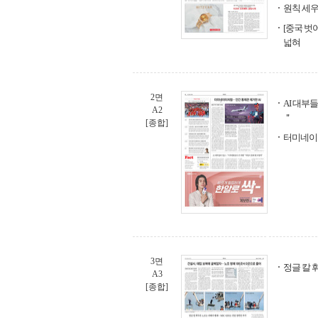
원칙 세우
[중국 벗
넓혀
2면
AI 대부
A2
＂
[종합]
터미네이터
3면
정글 칼 
A3
[종합]