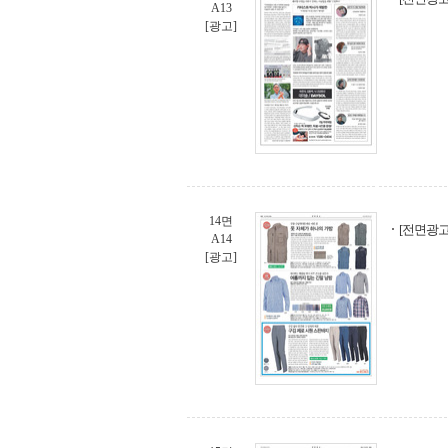
A13
[광고]
14면
[전면광고
A14
[광고]