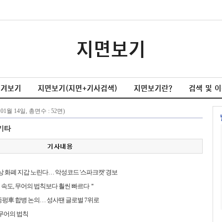
지면보기
넘겨보기
지면보기(지면+기사검색)
지면보기란?
검색 및 
기타
가상 화폐 지갑 노린다… 악성코드 '스파크캣' 경보
전 속도, 무어의 법칙보다 훨씬 빠르다＂
둥펑車 합병 논의… 성사땐 글로벌 7위로
 무어의 법칙