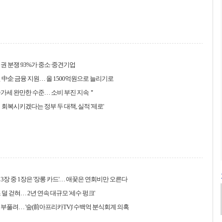
권 분쟁 93%가 중소·중견기업
 中企 금융 지원… 올 1500억원으로 늘리기로
가세 완만한 수준… 소비 부진 지속＂
 회복시키겠다는 정부 두 대책, 실적 '제로'
3장 중 1장은 '장롱 카드'… 애꿎은 연회비만 오른다
 덜 걷혀… 2년 연속 대규모 '세수 펑크'
부풀려… '숲(前아프리카TV)' 수백억 분식회계 의혹