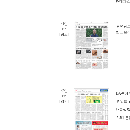
현대차 소
41면
[전면광고
B5
밴드 슬리
[광고]
42면
ISA 통
B6
[경제]
[키워드] 
변동성 장세
＂5대 은