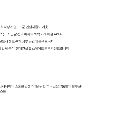
처리장 사업… '1군' 건설사들도 '기웃'
 속… 지난달 전국 아파트 하락 거래 비율 44.9%
산신도시 철도 복개 상부 공간에 콤팩트 시티
지 입체 분석] 현대건설 힐스테이트 평택역센트럴시티
] 시니어의 소중한 인생 2막을 위한, 하나금융그룹만의 솔루션 -
스트