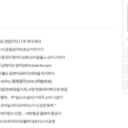
, 영업이익 1.7조 역대 최대
뇌 운동] (2558) 초성 이어가기
 중국어 한마디] (4612) 마음을 느긋이 가지다
해지는 영어] (4621) learn the ropes
 붙는 일본어] (4615) 태반을 차지하다
배우는 實用漢字] (3641) 卽效(즉효)
리핑] 한화정밀기계, 사명 '한화세미텍'으로 변경
령에… 中 '딥시크 살리기' 애국 소비 나섰다
＂모바일 라이브커머스가 신성장 동력＂
레이팅스 선정… 대한항공 '올해의 항공사'
인사] 네이처리퍼블릭 대표이사 이승정