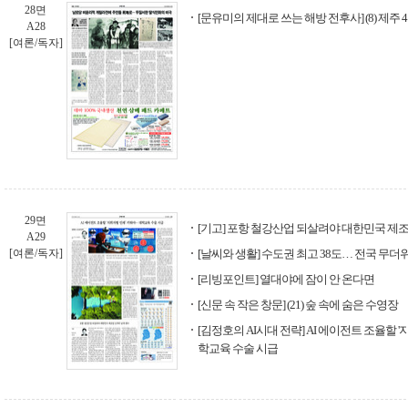
28면
[문유미의 제대로 쓰는 해방 전후사] (8) 제주 
A28
[여론/독자]
29면
[기고] 포항 철강산업 되살려야 대한민국 제
A29
[여론/독자]
[날씨와 생활] 수도권 최고 38도… 전국 무더
[리빙포인트] 열대야에 잠이 안 온다면
[신문 속 작은 창문] (21) 숲 속에 숨은 수영장
[김정호의 AI시대 전략] AI 에이전트 조율할 
학교육 수술 시급