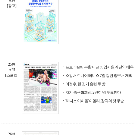
A24
[광고]
25면
프로레슬링 부활 이끈 영업사원과 단역 배우
A25
[스포츠]
소강배 주니어 테니스 7일 강원 양구서 개막
이정후, 한 경기 홈런 두 방
차기 축구협회장, 2만여 명 투표한다
'테니스 아이돌' 이알라, 감격의 첫 우승
26면