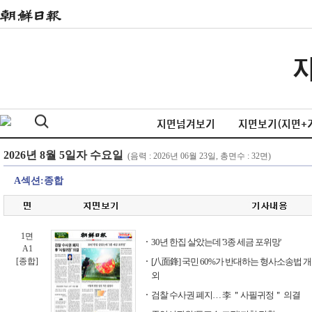
지면넘겨보기
지면보기(지면+
A섹션:종합
1면
30년 한집 살았는데 '3종 세금 포위망'
A1
[종합]
[八面鋒] 국민 60%가 반대하는 형사소송법 
외
검찰 수사권 폐지… 李 ＂사필귀정＂ 의결