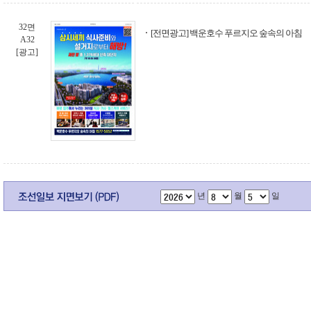
32면
[전면광고] 백운호수 푸르지오 숲속의 아침
A32
[광고]
년
월
일