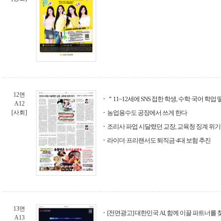
12면
＂11~12세에 SNS 접한 학생, 수학·국어 학업
A12
[사회]
농업용수도 공장에서 쓰게 한다
조리사 파업 시달렸던 교장, 교육청 징계 위기
라이더·프리랜서도 퇴직금·4대 보험 추진
13면
[전면광고] 대한민국 AI, 함께 이끌 파트너를
A13