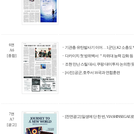
6면
기관총·유탄발사기 이어… 1군단, K2 소총도 '
A6
[종합]
다카이치 첫 방위백서 ＂자위대 능력 강화 등
조현 만난 스틸 대사, 쿠팡·대미투자 논의한 
[사진] 공군, 호주서 16국과 연합훈련
7면
[전면광고] 일생에 단 한 번, VIA SHINSEGAE
A7
[광고]