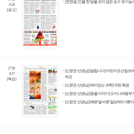
[전면광고] 물 한 방울 섞지 않은 순수 유기농 
A26
[광고]
27면
[신문은 선생님] [알립니다] 어린이조선일보
A27
혀요
[특집]
[신문은 선생님] [재미있는 과학] 극한 폭염
[신문은 선생님] [동물 이야기] 오키나와뜸부
[신문은 선생님] [예쁜 말 바른 말] (456) '너뿐이