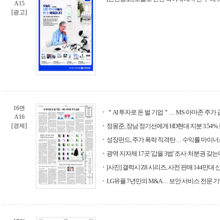
A15
[광고]
16면
＂AI 투자로 돈 벌 기업＂… MS·아마존 주가
A16
[경제]
정몽준, 장남 정기선에게 HD현대 지분 3.54%
성장펀드, 주가 폭락 직격탄… 수익률 마이
광역 지자체 17곳 '갑을 3법' 조사·처분권 갖는
[사진] 갤럭시 Z8 시리즈, 사전 판매 144만대
LG유플 7년만의 M&A… 보안 서비스 전문 