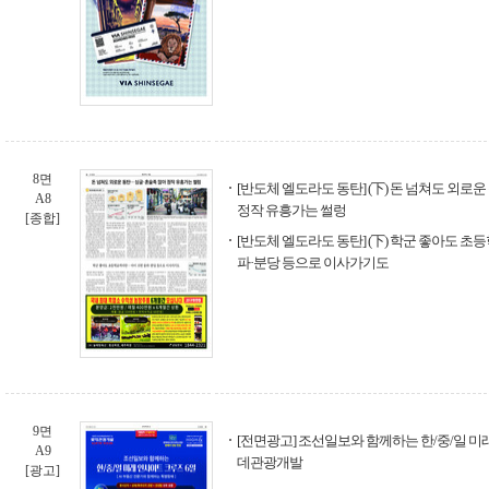
8면
[반도체 엘도라도 동탄] (下) 돈 넘쳐도 외로
A8
정작 유흥가는 썰렁
[종합]
[반도체 엘도라도 동탄] (下) 학군 좋아도 
파·분당 등으로 이사가기도
9면
[전면광고] 조선일보와 함께하는 한/중/일 미래
A9
데관광개발
[광고]