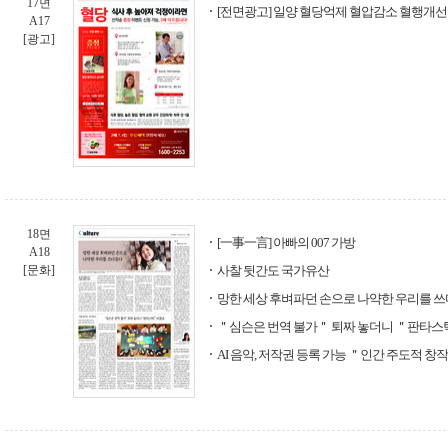
17면
[전면광고] 일양 혈당억제 혈압감소 혈행개선
A17
[광고]
18면
[一事一言] 아빠의 007 가방
A18
[문화]
사찰 뒷간도 국가유산
망한 세상 후벼파던 손으로 나약한 우리를 
＂심슨은 번역 불가＂ 퇴짜 놓더니 ＂판타스
AI 음악, 저작권 등록 가능 ＂인간 주도적 창