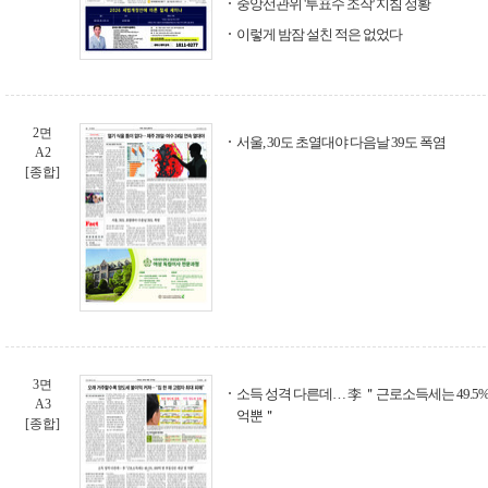
중앙선관위 '투표수 조작' 지침 정황
이렇게 밤잠 설친 적은 없었다
2면
서울, 30도 초열대야 다음날 39도 폭염
A2
[종합]
3면
소득 성격 다른데… 李 ＂근로소득세는 49.5%,
A3
억뿐＂
[종합]