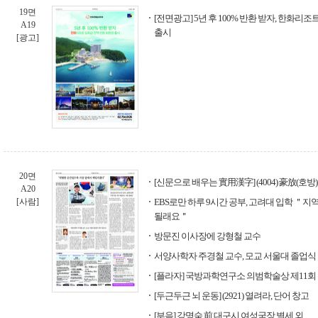
19면
[전면광고] 5년 후 100% 반환 받자, 한화리
A19
출시
[광고]
20면
[신문으로 배우는 實用漢字] (4004) 豪放(호방)
A20
[사람]
EBS로만 하루 9시간 공부, 고려대 입학 ＂지
될래요＂
방문진 이사장에 강형철 교수
서양사학자 주경철 교수, 모교 서울대 졸업식
[플라자] 국방과학연구소 의범학술상 제11
[두근두근 뇌 운동] (2921) 열려라, 단어 창고
[부음] 강명숙 前 대구시 여성국장 별세 외