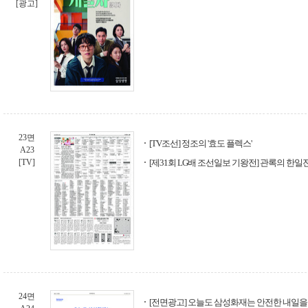
[광고]
23면
[TV조선] 정조의 '효도 플렉스'
A23
[TV]
[제31회 LG배 조선일보 기왕전] 관록의 한일
24면
[전면광고] 오늘도 삼성화재는 안전한 내일을