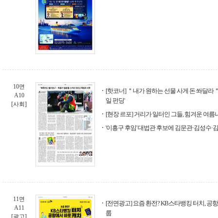
10면
[핫코너] ＂내가 원하는 선물 사게 돈 쏴달라＂
A10
일 펀딩'
[사회]
[현장 르포] 거리가 일터인 그들, 힘겨운 여름
'이흥구 후임' 대법관 후보에 김문관·김성수·
11면
[전면광고] 요즘 환전? KB스타뱅킹 터치, 공항
A11
룹
[광고]