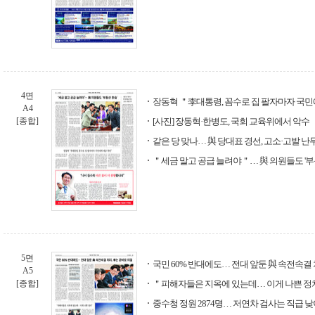
4면
장동혁 ＂李대통령, 꼼수로 집 팔자마자 국민
A4
[종합]
[사진] 장동혁·한병도, 국회 교육위에서 악수
같은 당 맞나… 與 당대표 경선, 고소·고발 난
＂세금 말고 공급 늘려야＂… 與 의원들도 '부
5면
국민 60% 반대에도… 전대 앞둔 與 속전속결 
A5
[종합]
＂피해자들은 지옥에 있는데… 이게 나쁜 정
중수청 정원 2874명… 저연차 검사는 직급 