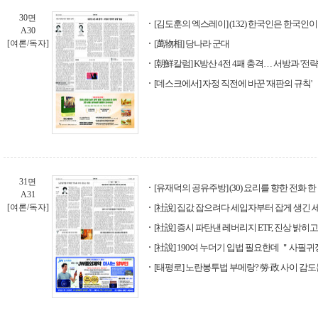
30면
[김도훈의 엑스레이] (132) 한국인은 한국인
A30
[여론/독자]
[萬物相] 당나라 군대
[朝鮮칼럼] K방산 4전 4패 충격… 서방과 '전략
[데스크에서] 자정 직전에 바꾼 '재판의 규칙'
31면
[유재덕의 공유주방] (30) 요리를 향한 전화 한
A31
[여론/독자]
[社說] 집값 잡으려다 세입자부터 잡게 생긴 
[社說] 증시 파탄낸 레버리지 ETF, 진상 밝히
[社說] 190여 누더기 입법 필요한데 ＂사필
[태평로] 노란봉투법 부메랑? 勞·政 사이 감도