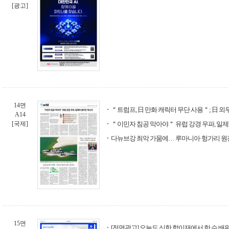
[광고]
14면
＂트럼프, 日 만화 캐릭터 무단 사용＂; 日 외
A14
[국제]
＂이민자 침공 막아야＂ 유럽 강경 우파, 일
다뉴브강 최악 가뭄에… 루마니아·헝가리 원
15면
[전면광고] 오늘도 신한 학이재에서 한 수 배