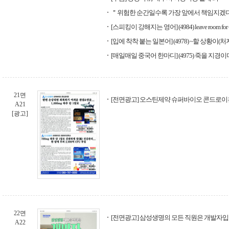
＂위험한 순간일수록 가장 앞에서 책임지겠
[스피킹이 강해지는 영어] (4984) leave room for 
[입에 착착 붙는 일본어] (4978) ~할 상황이(
[매일매일 중국어 한마디] (4975) 죽을 지경이
21면
[전면광고] 오스틴제약 슈퍼바이오 콘드로이
A21
[광고]
22면
[전면광고] 삼성생명의 모든 직원은 개발자
A22