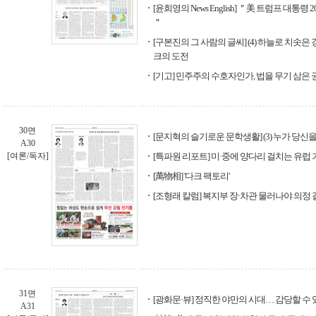
[윤희영의 News English] ＂美 트럼프 대통령
＂
[구본진의 그 사람의 글씨] (4) 하늘로 치솟은
크의 도전
[기고] 민주주의 수호자인가, 법을 무기 삼은
30면
[문지혁의 슬기로운 문학생활] (3) 누가 당
A30
[여론/독자]
[특파원 리포트] 미·중에 양다리 걸치는 유럽
[萬物相] '다크 팩토리'
[조형래 칼럼] 복지부 장·차관 물러나야 의정
31면
[광화문·뷰] 정직한 야만의 시대… 감당할 수
A31