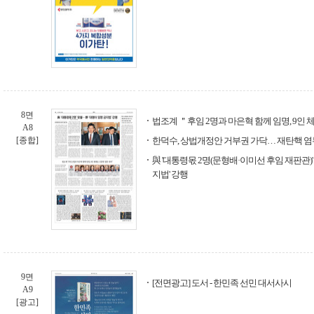
8면
법조계 ＂후임 2명과 마은혁 함께 임명, 9인
A8
[종합]
한덕수, 상법개정안 거부권 가닥… 재탄핵 염
與 '대통령몫 2명(문형배·이미선 후임 재판관)'
지법' 강행
9면
[전면광고] 도서 - 한민족 선민 대서사시
A9
[광고]