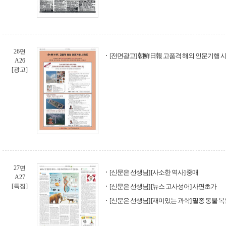
26면
[전면광고] 朝鮮日報 고품격 해외 인문기행 
A26
[광고]
27면
[신문은 선생님] [사소한 역사] 중매
A27
[특집]
[신문은 선생님] [뉴스 고사성어] 사면초가
[신문은 선생님] [재미있는 과학] 멸종 동물 