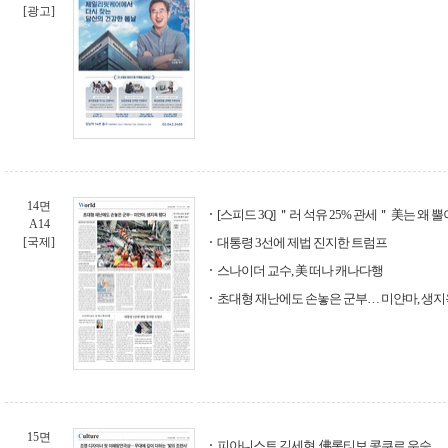
[광고]
14면
[스피드 3Q] ＂러 석유 25% 관세＂ 美는 왜 
A14
[국제]
대통령 3선에 제법 진지한 트럼프
스나이더 교수, 美 떠나 캐나다행
초대형 재난에도 손놓은 군부… 미얀마, 생지
15면
피아니스트 김세현, 佛롱티보 콩쿠르 우승