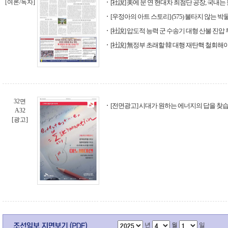
[여론/독자]
[社說] 美에 문 연 현대차 최첨단 공장, 국내는
[우정아의 아트 스토리] (575) 불타지 않는 박
[社說] 압도적 능력 군 수송기 대형 산불 진압
[社說] 無정부 초래할 韓 대행 재탄핵 철회해
32면
[전면광고] 시대가 원하는 에너지의 답을 찾습
A32
[광고]
년
월
일