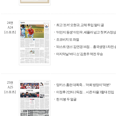
24면
최고 '조커' 오현규, 교체 투입 멀티 골
A24
[스포츠]
'이민지 동생' 이민우, 셰플러 넘고 첫 PGA 정상
조코비치 또 좌절
'라스트 댄스' 김연경 16점… 흥국생명 1차전 
마지막날 '버디 쇼' 김효주 역전 우승
25면
양키스 홈런 대폭죽… '어뢰 방망이' 덕분?
A25
[스포츠]
이정후 2안타·2득점… 시즌 타율 3할대 진입
한 지붕 두 얼굴