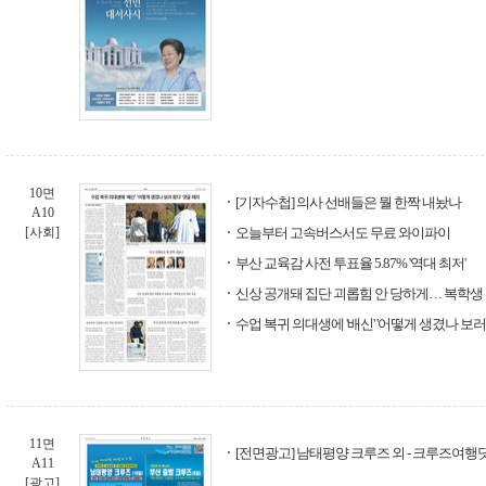
10면
[기자수첩] 의사 선배들은 뭘 한짝 내놨나
A10
[사회]
오늘부터 고속버스서도 무료 와이파이
부산 교육감 사전 투표율 5.87% '역대 최저'
신상 공개돼 집단 괴롭힘 안 당하게… 복학생
수업 복귀 의대생에 '배신' '어떻게 생겼나 보러
11면
[전면광고] 남태평양 크루즈 외 - 크루즈여행
A11
[광고]