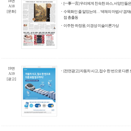
18면
[一事一言] 우리에게 친숙한 파스, 서양인들
A18
[문화]
수묵화인 줄 알았는데… '색채의 마법사' 겸재(정선·
점 총출동
이주헌·하정웅, 이경성 미술이론가상
19면
[전면광고] 자동차 사고, 접수 한 번으로 다른 
A19
[광고]