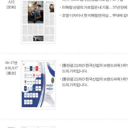
A15
[문화]
이해랑 선생의 가르침은 내 기둥… 57년 만
조명 디자이너 첫 이해랑연극상… 무대에 깊이
16~17면
[통판광고] 2025 한국산업의 브랜드파워 1
A16,A17
드의 가치입니다.
[통판]
[통판광고] 2025 한국산업의 브랜드파워 1
드의 가치입니다.