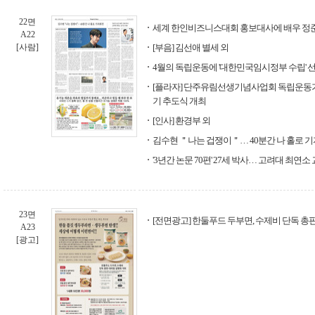
22면
세계 한인비즈니스대회 홍보대사에 배우 정
A22
[사람]
[부음] 김선애 별세 외
4월의 독립운동에 '대한민국임시정부 수립' 
[플라자] 단주유림선생기념사업회 독립운동가
기 추도식 개최
[인사] 환경부 외
김수현 ＂나는 겁쟁이＂… 40분간 나 홀로 
'3년간 논문 70편' 27세 박사… 고려대 최연소
23면
[전면광고] 한둘푸드 두부면, 수제비 단독 총
A23
[광고]