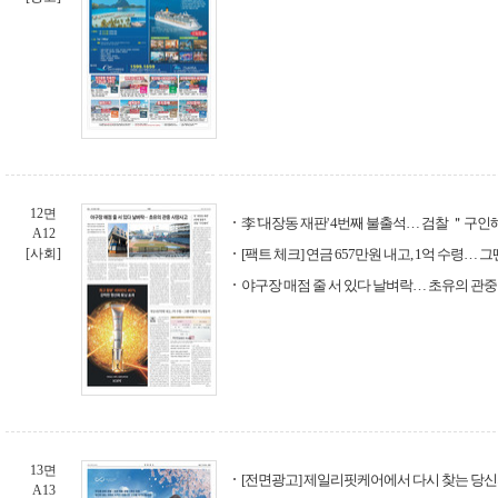
12면
李 '대장동 재판' 4번째 불출석… 검찰 ＂구
A12
[사회]
[팩트 체크] 연금 657만원 내고, 1억 수령…
야구장 매점 줄 서 있다 날벼락… 초유의 관
13면
[전면광고] 제일리핏케어에서 다시 찾는 당신
A13