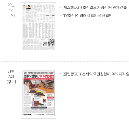
20면
[제29회 LG배 조선일보 기왕전] 낙관과 경솔
A20
[TV]
[TV조선] 여경래 셰프의 폭탄 발언
21면
[전면광고] 조선제약 국민침향49, 70% 파격
A21
[광고]