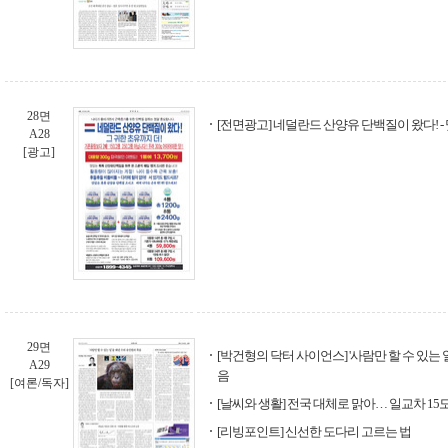
28면
[전면광고] 네덜란드 산양유 단백질이 왔다! 
A28
[광고]
29면
[박건형의 닥터 사이언스] '사람만 할 수 있는 
A29
음
[여론/독자]
[날씨와 생활] 전국 대체로 맑아… 일교차 1
[리빙포인트] 신선한 도다리 고르는 법