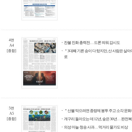
4면
잔불 진화 총력전… 드론 띄워 감시도
A4
[종합]
＂3대째 기른 송이 다 탔지만, 산 사람은 살
로
5면
＂산불 막으려면 종량제 봉투 주고 소각 문
A5
[종합]
개구리 돌아오는 데 12년, 숲은 30년… 완전복
의성 마늘·청송 사과… 먹거리 물가도 비상