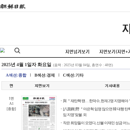
지면넘겨보기
지면보기(지면+
A섹션:종합
B섹션:경제
C섹션:기타
1면
與 ＂재탄핵 땐… 한덕수, 헌재 2명 지명해야
A1
[종합]
[八面鋒] 野 ＂마은혁 임명 않으면 韓 대행 탄
임 지명' 맞불. 외
작은 희망들이 모였다, 산불 이재민 성금 어느새