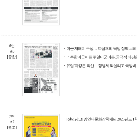
6면
미군 재배치 구상… 트럼프의 '국방 정책 브레
A6
[종합]
＂주한미군이든 주일미군이든, 궁극적 타깃은
유럽 '자강론' 확산… 징병제 되살리고 국방비
7면
[전면광고] 명인다문화장학재단 2025년도 1
A7
[광고]