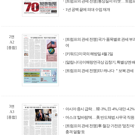
[트럼프의 관세 전쟁] 통상질서 '리셋'… 트럼
1년 공백 끝에 의대 수업 재개
2면
[트럼프의 관세 전쟁] 국가·품목별로 관세 부과
A2
여
[종합]
[키워드] 미국의 해방일 4월 2일
[알립니다] 이해랑연극상 김창기, 특별상엔 
[트럼프의 관세 전쟁] EU·캐나다 ＂보복 관세
3면
아시아 증시 급락… 韓 -3%, 日 -4%, 대만 -4.2%
A3
[종합]
머스크 '칼바람'에… 美 반도체법 사무국 직원 
[트럼프의 관세 전쟁] 車·철강·가전은 '엎친 데
충격 덜할 듯