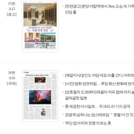
15면
[전면광고] 분당 야탑역에서 3km, 도심 속 
A15
안당 홈
[광고]
16면
[깨알지식Q] 인도 야당 대표 라훌 간디, 마하
A16
[국제]
[사진] 영화 장면처럼… 루앙 화산 분화에 번
[성호철의 도쿄레터] 레귤러 커피 컵에 라지 
글와글한 일본
美 제공한 미사일로… 우크라, 러 기지 공격
관광객 넘쳐나는 암스테르담 ＂호텔 더 안 
'무단 점거자'와 전쟁 치르는 美