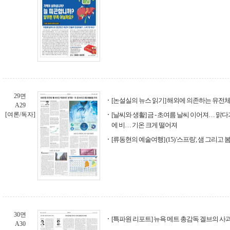
29면
[논설실의 뉴스 읽기] 해외에 의존하는 유전체
A29
[여론/독자]
[날씨와 생활] 금 - 초여름 날씨 이어져… 맑다가
에 비… 기온 크게 떨어져
[류동현의 예술여행] (15) '스프링', 샘 그리고 
30면
[특파원 리포트] 뉴욕 메트 총감독 겔브의 사
A30