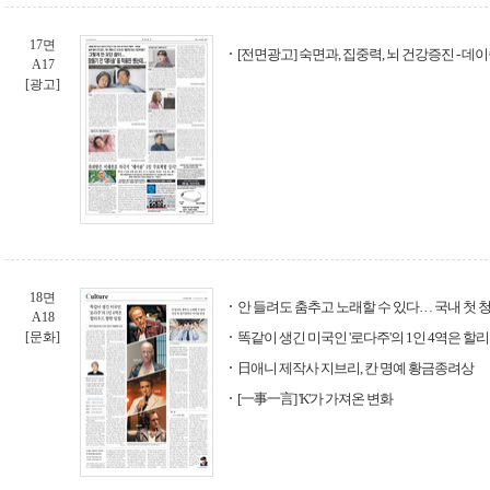
17면
[전면광고] 숙면과, 집중력, 뇌 건강증진 - 데
A17
[광고]
18면
안 들려도 춤추고 노래할 수 있다… 국내 첫
A18
[문화]
똑같이 생긴 미국인 '로다주'의 1인 4역은 할
日애니 제작사 지브리, 칸 명예 황금종려상
[一事一言] 'K'가 가져온 변화