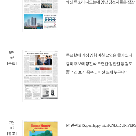
쇄신 목소리 나오는데 영남 당선자들은 잠잠
6면
투표할 때 가장 영향 미친 요인은 '물가'였다
A6
[종합]
총리 후보에 정진석·오연천·김한길 등 검토…
野 ＂간 보기·꼼수… 비선 실세 누구냐＂
7면
[전면광고] Super Happy with KINDER UNIV
A7
[광고]