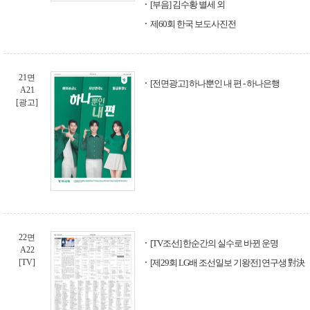
[부음] 김수황 별세 외
제60회 한국 보도사진전
21면
[전면광고] 하나뿐인 내 편 - 하나은행
A21
[광고]
22면
[TV조선] 한순간의 실수로 바뀐 운명
A22
[TV]
[제29회 LG배 조선일보 기왕전] 연구생 對決