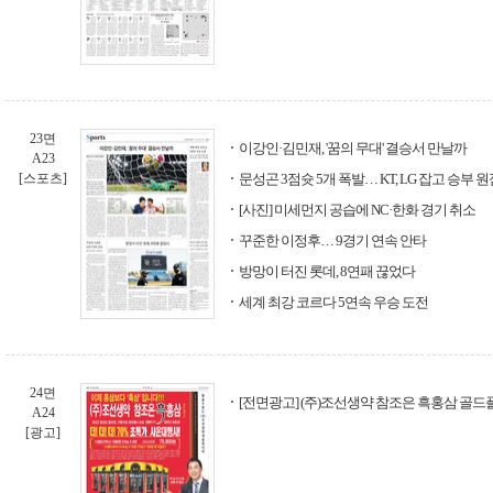
23면
이강인·김민재, '꿈의 무대' 결승서 만날까
A23
[스포츠]
문성곤 3점슛 5개 폭발… KT, LG 잡고 승부 
[사진] 미세먼지 공습에 NC·한화 경기 취소
꾸준한 이정후… 9경기 연속 안타
방망이 터진 롯데, 8연패 끊었다
세계 최강 코르다 5연속 우승 도전
24면
[전면광고] (주)조선생약 참조은 흑홍삼 골
A24
[광고]