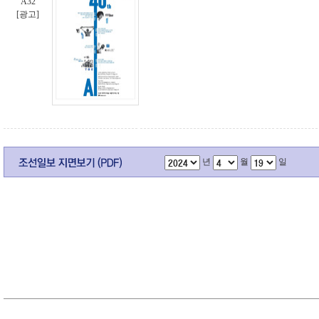
A32
[광고]
년
월
일