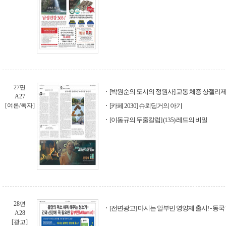
27면
[박원순의 도시의 정원사] 교통 체증 샹젤리제, 
A27
[여론/독자]
[카페 2030] 슈뢰딩거의 아기
[이동규의 두줄칼럼] (135) 레드의 비밀
28면
[전면광고] 마시는 알부민 영양제 출시! - 동
A28
[광고]