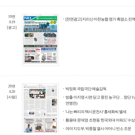
19면
[전면광고] 지리산 마천농협 명가 흑염소 진액
A19
[광고]
20면
박정희 국립극단 예술감독
A20
[사람]
방출·미지명 시련 딛고 뭉친 농구단… 창단 1
연맹전)
'나는 빠리의 택시운전사' 홍세화씨 별세
황용태·문재영·조현동 '한국외대 어워드' 수상
여야 지도부, 박종철 열사 어머니 빈소 조문