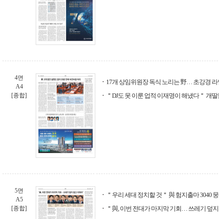
4면
17개 상임위원장 독식 노리는 野… 초강경 
A4
[종합]
＂DJ도 못 이룬 업적 이재명이 해냈다＂ 개딸
5면
＂우리 세대 정치할 것＂ 與 험지출마 3040 
A5
[종합]
＂與, 이번 전대가 마지막 기회… 쓰레기 덮