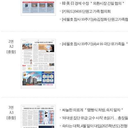
韓·美·日 경제 수장 ＂외환시장 긴밀 협의＂
[키워드] 0416 단원고 가족 협의회
[세월호 참사 10주기] (4) 김정화 단원고가
2면
[세월호 참사 10주기] (4) 4·16 극단 유가
A2
[종합]
3면
싸늘한 의료계 ＂땜빵식 처방, 속지 말자＂
A3
[종합]
'의대생 집단 유급·교수 사직' 초읽기… 총장들,
속타는 대학, 4월 말이 대입(2025학년도) 전