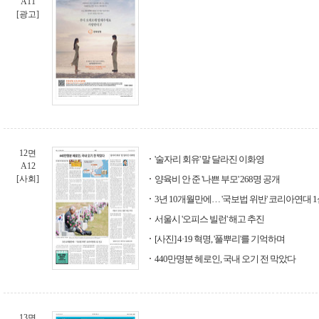
A11
[광고]
12면
'술자리 회유' 말 달라진 이화영
A12
[사회]
양육비 안 준 '나쁜 부모' 268명 공개
3년 10개월만에… '국보법 위반' 코리아연대 
서울시 '오피스 빌런' 해고 추진
[사진] 4·19 혁명, '풀뿌리'를 기억하며
440만명분 헤로인, 국내 오기 전 막았다
13면