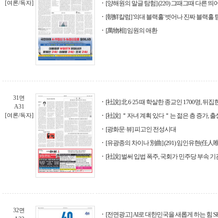
[여론/독자]
[양해원의 말글 탐험] (220) 그때그때 다른 
[朝鮮칼럼] '의대 블랙홀' 벗어나 진짜 블랙홀
[萬物相] 임원의 애환
31면
[社說] 北 6·25 때 학살한 종교인 1700명, 
A31
[여론/독자]
[社說] ＂자녀 계획 있다＂는 젊은 층 증가, 
[광화문·뷰] 피고인 전성시대
[유광종의 차이나 別曲] (291) 임인유현(任人
[社說] 벌써 입법 폭주, 국회가 민주당 부속 기
32면
[전면광고] AI로 대한민국을 새롭게 하는 힘 SK t