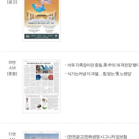
[광고]
10면
석유 각축장이던 중동, 美·中의 'AI 격전장' 됐
A10
[종합]
식기는커녕 더 과열… 힘 받는 '美 노랜딩'
11면
[전면광고] 한화생명 시그니처 암보험