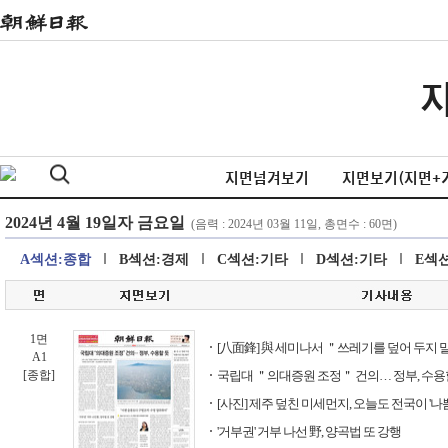
지면넘겨보기
지면보기(지면+
A섹션:종합
B섹션:경제
C섹션:기타
D섹션:기타
E섹
1면
[八面鋒] 與 세미나서 ＂쓰레기를 덮어 두지 
A1
[종합]
국립대 ＂의대증원 조정＂ 건의… 정부, 수용
[사진] 제주 덮친 미세먼지, 오늘도 전국이 '나쁨
'거부권' 거부 나선 野, 양곡법 또 강행