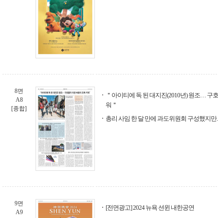
8면
＂아이티에 독 된 대지진(2010년) 원조… 구
A8
워＂
[종합]
총리 사임 한 달 만에 과도위원회 구성했지만
9면
[전면광고] 2024 뉴욕 션윈 내한공연
A9