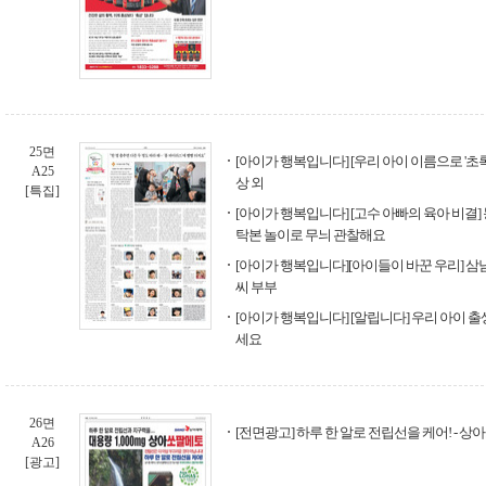
25면
[아이가 행복입니다] [우리 아이 이름으로 '초
A25
상 외
[특집]
[아이가 행복입니다] [고수 아빠의 육아 비결] 
탁본 놀이로 무늬 관찰해요
[아이가 행복입니다][아이들이 바꾼 우리] 
씨 부부
[아이가 행복입니다] [알립니다] 우리 아이 
세요
26면
[전면광고] 하루 한 알로 전립선을 케어! - 
A26
[광고]