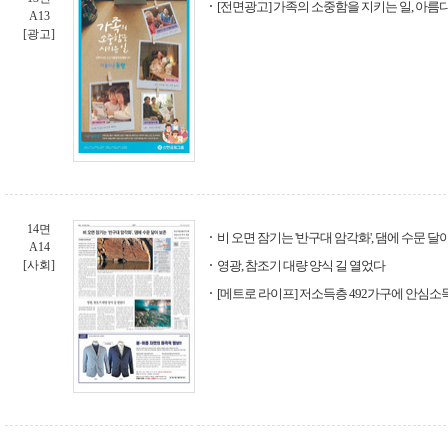
[전면광고] 가족의 소중함을 지키는 일, 아름
A13
[광고]
14면
비 오면 잠기는 '반구대 암각화', 댐에 수문 달
A14
[사회]
영광, 참조기 대량 양식 길 열었다
[메트로 라이프] 저소득층 492가구에 안심소