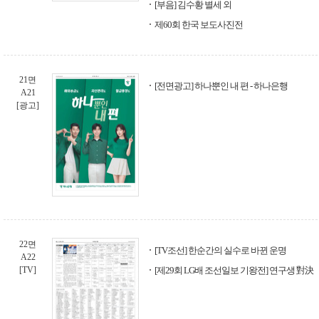
[부음] 김수황 별세 외
제60회 한국 보도사진전
21면
[전면광고] 하나뿐인 내 편 - 하나은행
A21
[광고]
22면
[TV조선] 한순간의 실수로 바뀐 운명
A22
[TV]
[제29회 LG배 조선일보 기왕전] 연구생 對決