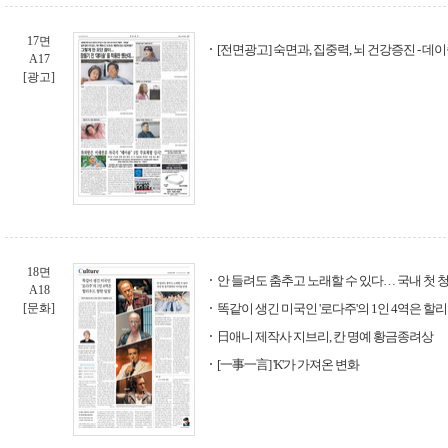
17면
[전면광고] 숙면과, 집중력, 뇌 건강증진 - 데
A17
[광고]
18면
안 들려도 춤추고 노래할 수 있다… 국내 첫
A18
[문화]
똑같이 생긴 미국인 '로다주'의 1인 4역은 할
日애니 제작사 지브리, 칸 명예 황금종려상
[一事一言] 'K'가 가져온 변화