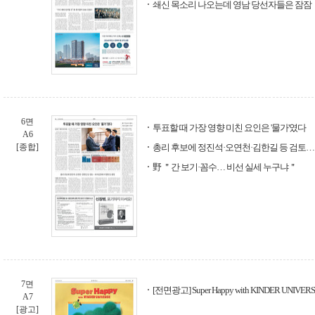
쇄신 목소리 나오는데 영남 당선자들은 잠잠
6면
투표할 때 가장 영향 미친 요인은 '물가'였다
A6
[종합]
총리 후보에 정진석·오연천·김한길 등 검토…
野 ＂간 보기·꼼수… 비선 실세 누구냐＂
7면
[전면광고] Super Happy with KINDER UNIV
A7
[광고]