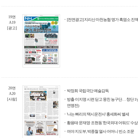
19면
[전면광고] 지리산 마천농협 명가 흑염소 진액
A19
[광고]
20면
박정희 국립극단 예술감독
A20
[사람]
방출·미지명 시련 딛고 뭉친 농구단… 창단 1
연맹전)
'나는 빠리의 택시운전사' 홍세화씨 별세
황용태·문재영·조현동 '한국외대 어워드' 수상
여야 지도부, 박종철 열사 어머니 빈소 조문