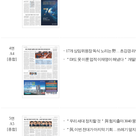
4면
17개 상임위원장 독식 노리는 野… 초강경 
A4
[종합]
＂DJ도 못 이룬 업적 이재명이 해냈다＂ 개딸
5면
＂우리 세대 정치할 것＂ 與 험지출마 3040 
A5
[종합]
＂與, 이번 전대가 마지막 기회… 쓰레기 덮