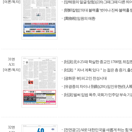
[여론/독자]
[양해원의 말글 탐험] (220) 그때그때 다른 
[朝鮮칼럼] '의대 블랙홀' 벗어나 진짜 블랙홀
[萬物相] 임원의 애환
31면
[社說] 北 6·25 때 학살한 종교인 1700명, 
A31
[여론/독자]
[社說] ＂자녀 계획 있다＂는 젊은 층 증가, 
[광화문·뷰] 피고인 전성시대
[유광종의 차이나 別曲] (291) 임인유현(任人
[社說] 벌써 입법 폭주, 국회가 민주당 부속 기
32면
[전면광고] AI로 대한민국을 새롭게 하는 힘 SK t