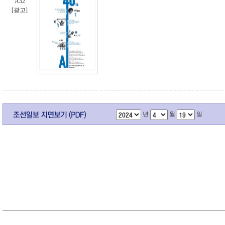
A32
[광고]
년
월
일