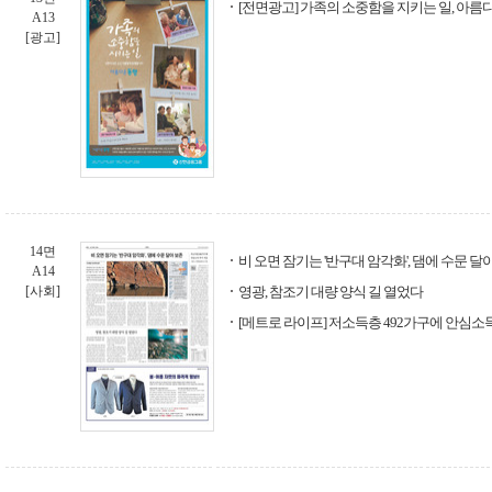
[전면광고] 가족의 소중함을 지키는 일, 아름
A13
[광고]
14면
비 오면 잠기는 '반구대 암각화', 댐에 수문 달
A14
[사회]
영광, 참조기 대량 양식 길 열었다
[메트로 라이프] 저소득층 492가구에 안심소