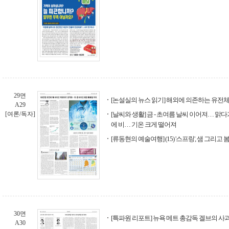
29면
[논설실의 뉴스 읽기] 해외에 의존하는 유전체
A29
[여론/독자]
[날씨와 생활] 금 - 초여름 날씨 이어져… 맑다가
에 비… 기온 크게 떨어져
[류동현의 예술여행] (15) '스프링', 샘 그리고 
30면
[특파원 리포트] 뉴욕 메트 총감독 겔브의 사
A30