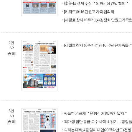
韓·美·日 경제 수장 ＂외환시장 긴밀 협의＂
[키워드] 0416 단원고 가족 협의회
[세월호 참사 10주기] (4) 김정화 단원고가
2면
[세월호 참사 10주기] (4) 4·16 극단 유가
A2
[종합]
3면
싸늘한 의료계 ＂땜빵식 처방, 속지 말자＂
A3
[종합]
'의대생 집단 유급·교수 사직' 초읽기… 총장들,
속타는 대학, 4월 말이 대입(2025학년도) 전