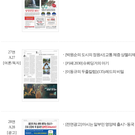
27면
[박원순의 도시의 정원사] 교통 체증 샹젤리제, 
A27
[여론/독자]
[카페 2030] 슈뢰딩거의 아기
[이동규의 두줄칼럼] (135) 레드의 비밀
28면
[전면광고] 마시는 알부민 영양제 출시! - 동
A28
[광고]