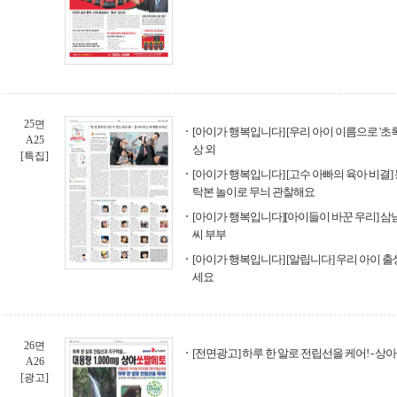
25면
[아이가 행복입니다] [우리 아이 이름으로 '초
A25
상 외
[특집]
[아이가 행복입니다] [고수 아빠의 육아 비결] 
탁본 놀이로 무늬 관찰해요
[아이가 행복입니다][아이들이 바꾼 우리] 
씨 부부
[아이가 행복입니다] [알립니다] 우리 아이 
세요
26면
[전면광고] 하루 한 알로 전립선을 케어! - 
A26
[광고]