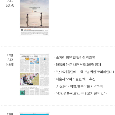
A11
[광고]
12면
'술자리 회유' 말 달라진 이화영
A12
[사회]
양육비 안 준 '나쁜 부모' 268명 공개
3년 10개월만에… '국보법 위반' 코리아연대 
서울시 '오피스 빌런' 해고 추진
[사진] 4·19 혁명, '풀뿌리'를 기억하며
440만명분 헤로인, 국내 오기 전 막았다
13면