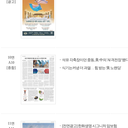
[광고]
10면
석유 각축장이던 중동, 美·中의 'AI 격전장' 됐
A10
[종합]
식기는커녕 더 과열… 힘 받는 '美 노랜딩'
11면
[전면광고] 한화생명 시그니처 암보험