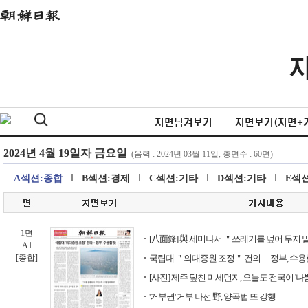
지면넘겨보기
지면보기(지면+
A섹션:종합
B섹션:경제
C섹션:기타
D섹션:기타
E섹
1면
[八面鋒] 與 세미나서 ＂쓰레기를 덮어 두지 
A1
[종합]
국립대 ＂의대증원 조정＂ 건의… 정부, 수용
[사진] 제주 덮친 미세먼지, 오늘도 전국이 '나쁨
'거부권' 거부 나선 野, 양곡법 또 강행