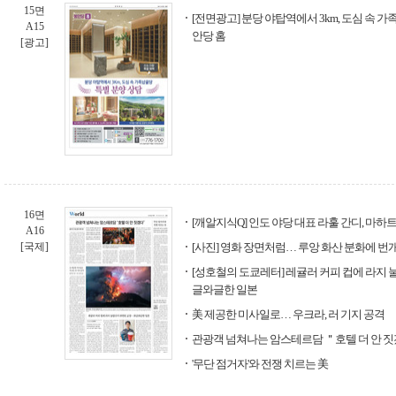
15면
[전면광고] 분당 야탑역에서 3km, 도심 속 
A15
안당 홈
[광고]
16면
[깨알지식Q] 인도 야당 대표 라훌 간디, 마하
A16
[국제]
[사진] 영화 장면처럼… 루앙 화산 분화에 번
[성호철의 도쿄레터] 레귤러 커피 컵에 라지 
글와글한 일본
美 제공한 미사일로… 우크라, 러 기지 공격
관광객 넘쳐나는 암스테르담 ＂호텔 더 안 
'무단 점거자'와 전쟁 치르는 美