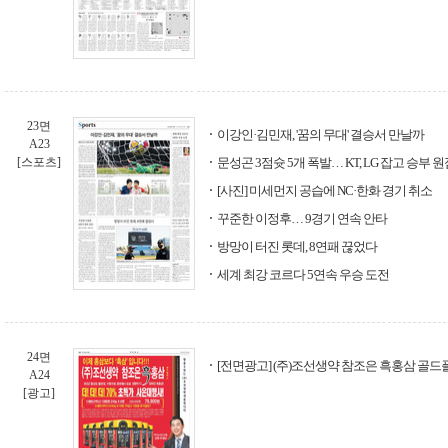
23면
이강인·김민재, '꿈의 무대' 결승서 만날까
A23
[스포츠]
문성곤 3점슛 5개 폭발… KT, LG 잡고 승부 
[사진] 미세먼지 공습에 NC·한화 경기 취소
꾸준한 이정후… 9경기 연속 안타
방망이 터진 롯데, 8연패 끊었다
세계 최강 코르다 5연속 우승 도전
24면
[전면광고] (주)조선생약 참조은 흑홍삼 골
A24
[광고]