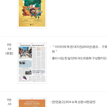
8면
＂아이티에 독 된 대지진(2010년) 원조… 구
A8
워＂
[종합]
총리 사임 한 달 만에 과도위원회 구성했지만
9면
[전면광고] 2024 뉴욕 션윈 내한공연
A9