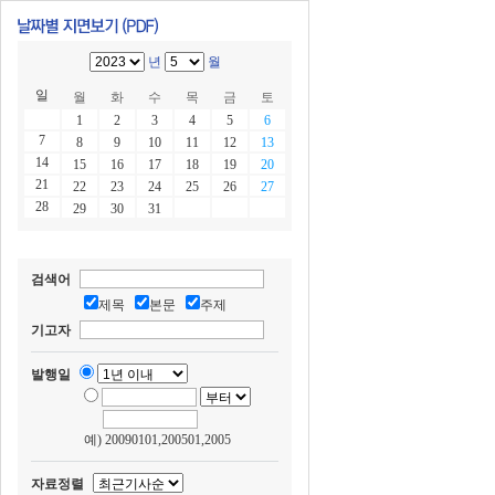
년
월
일
월
화
수
목
금
토
1
2
3
4
5
6
7
8
9
10
11
12
13
14
15
16
17
18
19
20
21
22
23
24
25
26
27
28
29
30
31
검색어
제목
본문
주제
기고자
발행일
예) 20090101,200501,2005
자료정렬