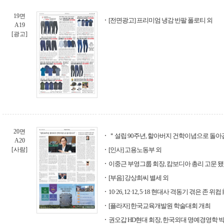
19면
[전면광고] 프리미엄 냉감 반팔 폴로티 외
A19
[광고]
20면
＂설립 90주년, 할아버지 건학이념으로 돌
A20
[사람]
[인사] 고용노동부 외
이중근 부영그룹 회장, 캄보디아 총리 고문 
[부음] 강상희씨 별세 외
10·26, 12·12, 5·18 현대사 격동기 겪은 존
[플라자] 한국교육개발원 학술대회 개최
권오갑 HD현대 회장, 한국외대 명예경영학 