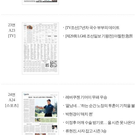
23면
[TV조선] 7년차 국수 부부의 데이트
A23
[TV]
[제29회 LG배 조선일보 기왕전] 아찔한 急所
24면
레버쿠젠 기어이 무패 우승
A24
[스포츠]
'끝났네…' 하는 순간 노장의 투혼이 기적을 
박현경이 '매치 퀸'
이정후 어깨 수술 받기로… 올 시즌 못 나온다
류현진, 사자 잡고 시즌 3승