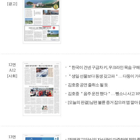
[광고]
12면
＂한국이 건넨 구급차 키, 우크라인 목숨 구
A12
[사회]
＂생일 선물보다 동생 갖고파＂… 다둥이 가족
김호중 공연 줄취소 될 듯
김호중 ＂음주 운전 했다＂… 뺑소니 사고 10
[오늘의 판결] 남편 불륜 증거 잡으려 앱 깔
13면
[전면광고] 당신의 자산관리 마주하면 전망 좋