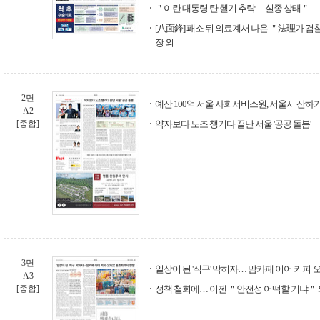
＂이란 대통령 탄 헬기 추락… 실종 상태＂
[八面鋒] 패소 뒤 의료계서 나온 ＂法理가 검
장 외
2면
예산 100억 서울 사회서비스원, 서울시 산하
A2
[종합]
약자보다 노조 챙기다 끝난 서울 '공공 돌봄'
3면
일상이 된 '직구' 막히자… 맘카페 이어 커피
A3
[종합]
정책 철회에… 이젠 ＂안전성 어떡할 거냐＂