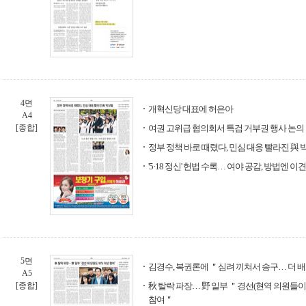
4면
개혁신당 대표에 허은아
A4
[종합]
여권 고위급 협의회서 특검 거부권 행사 논의
정부 정책 바로 때렸다, 민심 대응 빨라진 與
'5·18 정신' 헌법 수록… 여야 공감, 방법엔 이견
5면
김경수, 복권론에 ＂심려 끼쳐서 송구… 더 
A5
[종합]
秋 탈락 파장… 野 일부 ＂경선(현역 의원들이 
참여＂