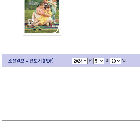
년
월
일