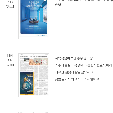
A13
은행
[광고]
14면
다목적댐이 보낸 홍수 경고장
A14
[사회]
＂후배 을질도 직장 내 괴롭힘＂ 판결 잇따라
어르신, 한낮에 밭일 참으세요
낮밤 일교차 최고 20도까지 벌어져