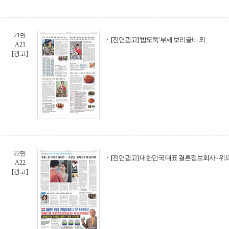
21면
[전면광고] '밥도둑' 부세 보리굴비 외
A21
[광고]
22면
[전면광고] 대한민국 대표 결혼정보회사 - 위
A22
[광고]