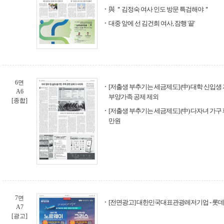
與 ＂김정숙 여사 인도 방문 특검해야＂
대중 앞에 선 김건희 여사, 잠행 '끝'
6면
[저출생 부추기는 세금제도] (中) 대학 신입
A6
부양가족 공제 제외
[종합]
[저출생 부추기는 세금제도] (中) 다자녀 가구 
만원
7면
[전면광고] 대한민국대표관광레저기업 - 롯
A7
[광고]