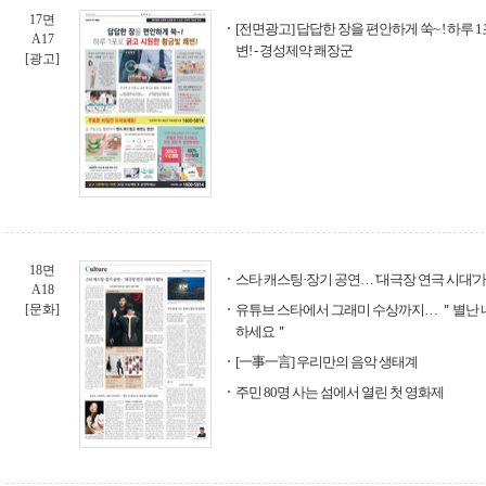
17면
[전면광고] 답답한 장을 편안하게 쑥~ ! 하루 
A17
변! - 경성제약 쾌장군
[광고]
18면
스타 캐스팅·장기 공연… '대극장 연극 시대'가
A18
[문화]
유튜브 스타에서 그래미 수상까지… ＂별난 
하세요＂
[一事一言] 우리만의 음악 생태계
주민 80명 사는 섬에서 열린 첫 영화제