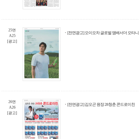
25면
[전면광고] 오이오차 글로벌 앰배서더 오타니
A25
[광고]
26면
[전면광고] 김오곤 원장 28청춘 콘드로이친
A26
[광고]