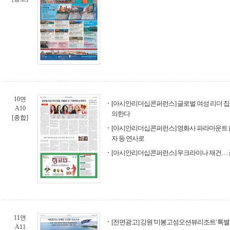
10면
[아시안리더십콘퍼런스] 글로벌 여성 리더 집결
A10
의한다
[종합]
[아시안리더십콘퍼런스] 영화사 파라마운트 前
자 등 연사로
[아시안리더십콘퍼런스] 우크라이나 재건… 
11면
[전면광고] 강원 '미봉고성오션뷰리조트' 특별
A11