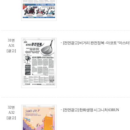
31면
[전면광고] 비거리 완전정복 - 마코토 “마스터
A31
[광고]
32면
[전면광고] 한화생명 시그니처 63RUN
A32
[광고]