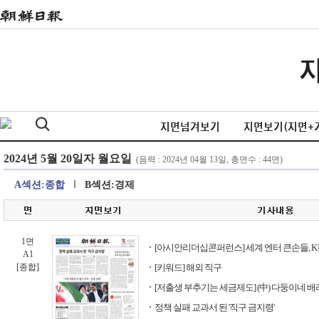
지면넘겨보기
지면보기(지면+
A섹션:종합
B섹션:경제
1면
[아시안리더십콘퍼런스] 세계 엔터 큰손들, 
A1
[종합]
[키워드] 해외 직구
[저출생 부추기는 세금제도] (中) 다둥이네 
정책 실패 교과서 된 '직구 금지령'