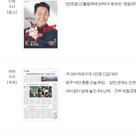
15면
[전면광고] 활동력에 반하다! 호르반 - 한림제
A15
[광고]
16면
우크라 하르키우 1만명 긴급 대피
A16
[국제]
反中 대만 총통 오늘 취임… 양안 관계는 안
라이칭더 앞에 놓인 3대 난제… ①中 위협 