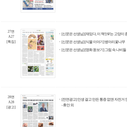
27면
[신문은 선생님] [재밌다, 이 책!] SF는 고양
A27
[특집]
[신문은 선생님] [식물 이야기] 병아리꽃나무
[신문은 선생님] [명화 돋보기] 그림 속 나비들
28면
[전면광고] 인생 걸고 만든 통증 없앤 자전거 
A28
- 휴안 외
[광고]