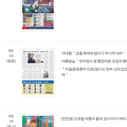
8면
의대협 ＂검찰 독재에 법리가 무너져 내려＂
A8
[종합]
대통령실 ＂면허정지 등 행정처분, 전공의 행
＂차질(중증환자 진료) 없다는 정부, 상처 입
혀＂
9면
[전면광고] 유럽 여행의 품격, 깊이까지 더하다
A9
[광고]