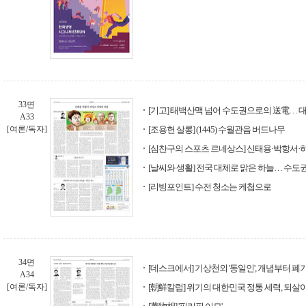
33면
[기고] 태백산맥 넘어 수도권으로의 送電… 
A33
[여론/독자]
[조용헌 살롱] (1445) 수월관음 버드나무
[심찬구의 스포츠 르네상스] 신태용·박항서·
[날씨와 생활] 전국 대체로 맑은 하늘… 수도
[리빙포인트] 수전 청소는 케첩으로
34면
[데스크에서] 기상천외 '동일인', 개념부터 폐
A34
[여론/독자]
[朝鮮칼럼] 위기의 대한민국 정통 세력, 되살