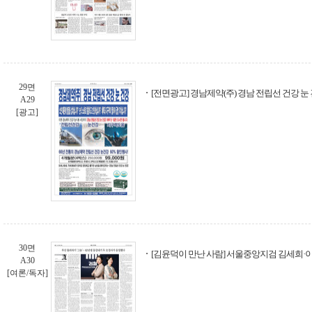
29면
[전면광고] 경남제약(주) 경남 전립선 건강 눈
A29
[광고]
30면
[김윤덕이 만난 사람] 서울중앙지검 김세희·
A30
[여론/독자]