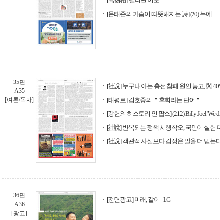
[萬物相] '필리핀 이모'
[문태준의 가슴이 따뜻해지는 詩] (20) 누에
35면
[社說] 누구나 아는 총선 참패 원인 놓고, 與 4
A35
[여론/독자]
[태평로] 김호중의 ＂후회라는 단어＂
[강헌의 히스토리 인 팝스] (212) Billy Joel 'We didn't 
[社說] 반복되는 정책 시행착오, 국민이 실험
[社說] 객관적 사실보다 김정은 말을 더 믿는
36면
[전면광고] 미래, 같이 - LG
A36
[광고]