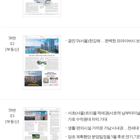
58면
광진구(서울) 한강뷰… 완벽한 프라이버시 
E2
[부동산]
59면
서초(서울) 트리플 역세권(서초역·남부터미널
E3
가로 수억원대 차익 기대
[부동산]
생활·편의시설 가까운 가남 시내권… 전세대
당초 계획했던 분양일정들 5월 후로 연기, 7곳