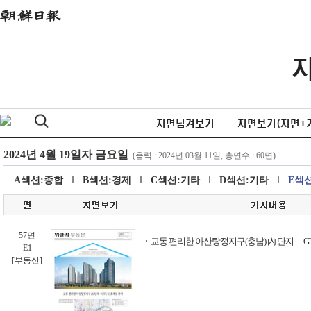
지면넘겨보기
지면보기(지면+
A섹션:종합
B섹션:경제
C섹션:기타
D섹션:기타
E섹
57면
교통 편리한 아산탕정지구(충남) 內 단지… GT
E1
[부동산]