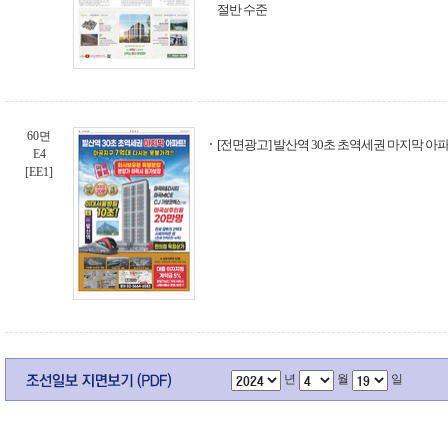
절반 수준
60면
[전면광고] 발산역 30초 초역세권 마지막 아
E4
[EE1]
년
월
일