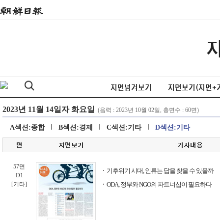
지면넘겨보기
지면보기(지면+
A섹션:종합
B섹션:경제
C섹션:기타
D섹션:기타
57면
기후위기 시대, 인류는 답을 찾을 수 있을까
D1
[기타]
ODA, 정부와 NGO의 파트너십이 필요하다