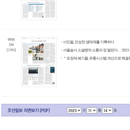
60면
시민들, 안성천 생태계를 기록하다
D4
[기타]
서울숲서 소셜벤처 소통의 장 열린다… '202
＂포장재 폐기물, 유통시스템 개선으로 해
년
월
일