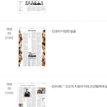
58면
인권의 다양한 얼굴
D2
[기타]
59면
[인터뷰] ＂인도적 지원의 미래, 민관협력에
D3
[기타]