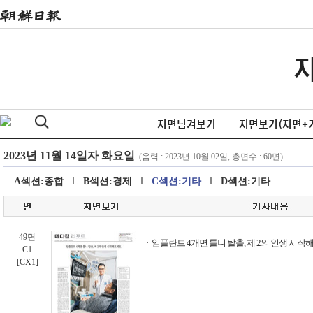
지면넘겨보기
지면보기(지면+
A섹션:종합
B섹션:경제
C섹션:기타
D섹션:기타
49면
임플란트 4개면 틀니 탈출, 제 2의 인생 시
C1
[CX1]