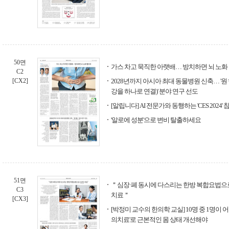
50면
가스 차고 묵직한 아랫배… 방치하면 뇌 노화
C2
[CX2]
2028년까지 아시아 최대 동물병원 신축… '원
강을 하나로 연결)' 분야 연구 선도
[알립니다] AI 전문가와 동행하는 'CES 2024'
'알로에 성분'으로 변비 탈출하세요
51면
＂심장·폐 동시에 다스리는 한방 복합요법으로 
C3
치료＂
[CX3]
[박정미 교수의 한의학 교실] 10명 중 1명이 어
의치료'로 근본적인 몸 상태 개선해야