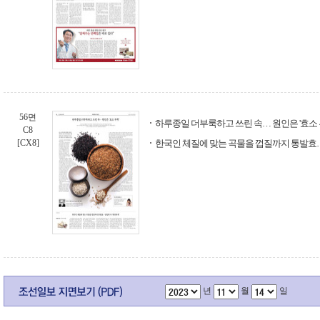
56면
하루종일 더부룩하고 쓰린 속… 원인은 '효소 
C8
[CX8]
한국인 체질에 맞는 곡물을 껍질까지 통발효…
년
월
일