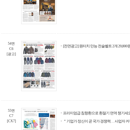
54면
[전면광고] 원터치 만능 전술벨트 2개 29,800원
C6
[광고]
55면
프리미엄급 침향환으로 환절기 면역 챙기세
C7
[CX7]
＂기업가 정신이 곧 국가 경쟁력… 사업자 