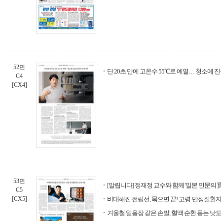
52면
단 20초 만에 고온수 55℃로 예열… 청소에
C4
[CX4]
53면
[알립니다] 정재정 교수와 함께 '일본 인문의 
C5
[CX5]
비대해진 전립선, 묶으면 끝! 고령·만성질환
겨울철 얼음장 같은 손발, 혈액 순환 돕는 낫도가