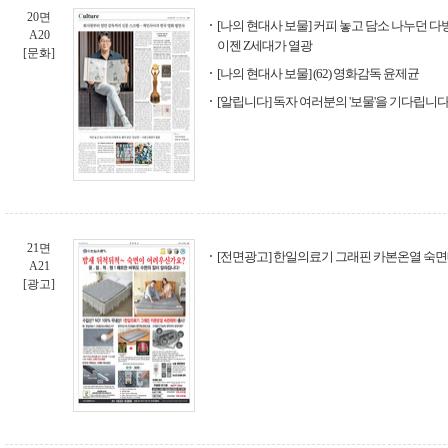
20면
[나의 현대사 보물] 커피 놓고 담소 나누던 다방
A20
이젠 Z세대가 열광
[문화]
[나의 현대사 보물] (62) 영화감독 윤제균
[알립니다] 독자 여러분의 '보물'을 기다립니
21면
[전면광고] 한일의료기 그래핀 카본온열 숙
A21
[광고]