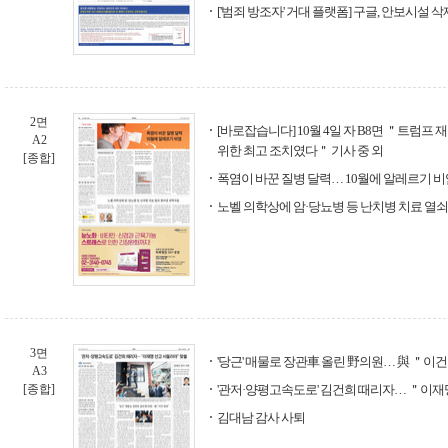
['범죄 방조자' 거대 플랫폼] 구글, 안보시설 
2면
[바로잡습니다] 10월 4일 자 B8면 ＂트럼프 재
A2
위한 최고 조치였다＂ 기사 중 외
[종합]
폭염이 바꾼 질병 달력… 10월에 알레르기 비
노벨 의학상에 암·당뇨병 등 난치병 치료 열
3면
'당근' 매물로 장관車 올린 野의원… 與 ＂이
A3
[종합]
'관저·양평고속도로' 김건희 때리자… ＂이재
김대남 감사 사퇴