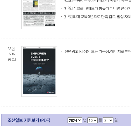
[社說] 대통령 부부와의 대화가 이렇게 마구
[社說] ＂코로나 때보다 힘들다＂ 비명 쏟아
[社說] 의대 교육 5년으로 단축 검토, 발상 자
36면
[전면광고] 세상의 모든 가능성, 에너지로부터
A36
[광고]
년
월
일