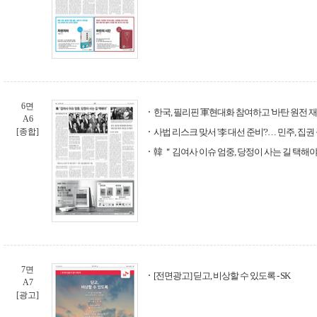
6면
한국, 필리핀 軍현대화 참여하고 '바탄 원전 
A6
[종합]
사법 리스크 맞서 '李 대선 준비'?… 민주, 집권
韓 ＂김여사 이슈 엄중, 당정이 사는 길 택해
7면
[전면광고] 딛고, 비상할 수 있도록 - SK
A7
[광고]