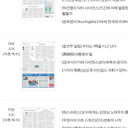
[박건형의 닥터 사이언스] 인간에 의해 멸종한
활할까
[윤희영의 News English] 23세 때 한국에 와 8
34면
[金大中 칼럼] 우리는 3핵을 이고 산다
A34
[여론/독자]
[萬物相] 대통령의 딸
[김대식의 미래 사피엔스] (65) 예측과 생각의
[기자의 視角] 삼성 폰 라인업도 국회가 정하
35면
[에스프레소] 보수에게는 김영삼·노태우의 
A35
[여론/독자]
[우정아의 아트 스토리] (551) 변화의 시작