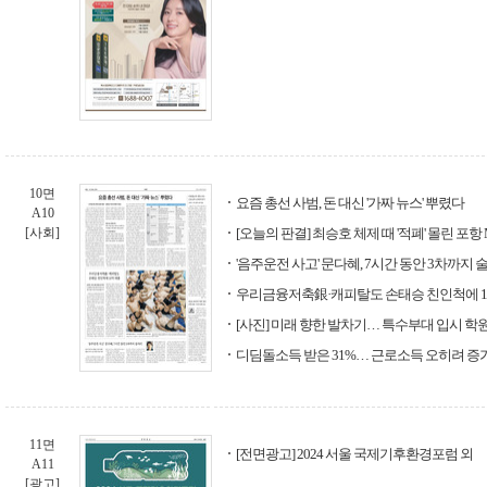
10면
요즘 총선 사범, 돈 대신 '가짜 뉴스' 뿌렸다
A10
[사회]
[오늘의 판결] 최승호 체제 때 '적폐' 몰린 포항
'음주운전 사고' 문다혜, 7시간 동안 3차까지 
우리금융저축銀·캐피탈도 손태승 친인척에 1
[사진] 미래 향한 발차기… 특수부대 입시 학
디딤돌소득 받은 31%… 근로소득 오히려 증
11면
[전면광고] 2024 서울 국제기후환경포럼 외
A11
[광고]