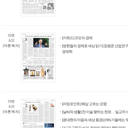
32면
[키워드] 규모의 경제
A32
[여론/독자]
[방현철의 경제로 세상 읽기] 장원준 산업연
경제학
33면
[리빙포인트] 해삼 고르는 요령
A33
[여론/독자]
[날씨와 생활] 찬 이슬 맺히는 한로… 일교차 
[윤대현의 마음속 세상 풍경] (190) 가을에
[기고] 교육감 선거, 차라리 정당이 책임져라