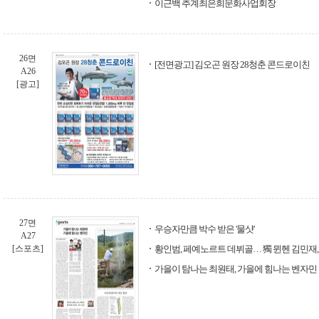
이근백 추계최은희문화사업회장
26면
[전면광고] 김오곤 원장 28청춘 콘드로이친
A26
[광고]
27면
우승자만큼 박수 받은 '물샷'
A27
[스포츠]
황인범, 페예노르트 데뷔골… 獨 뮌헨 김민재,
가을이 탐나는 최원태, 가을에 힘나는 벤자민