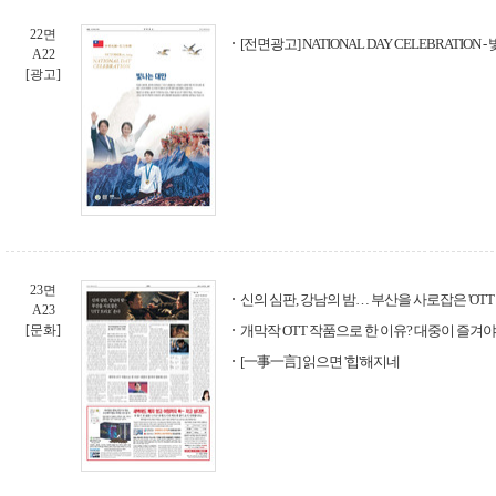
22면
[전면광고] NATIONAL DAY CELEBRATION 
A22
[광고]
23면
신의 심판, 강남의 밤… 부산을 사로잡은 'OTT
A23
[문화]
개막작 OTT 작품으로 한 이유? 대중이 즐겨
[一事一言] 읽으면 '힙'해지네