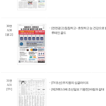
30면
[전면광고] 침침하고~ 흐릿하고 눈 건강으로 
A30
루테인 골드
[광고]
31면
[TV조선] 우지원의 싱글라이프
A31
[TV]
[제29회 LG배 조선일보 기왕전] 바람과 갈대