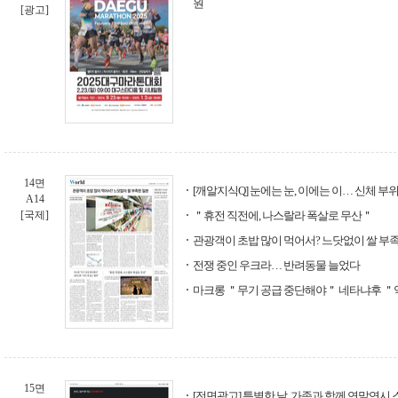
원
[광고]
14면
[깨알지식Q] 눈에는 눈, 이에는 이… 신체 부위 중
A14
[국제]
＂휴전 직전에, 나스랄라 폭살로 무산＂
관광객이 초밥 많이 먹어서? 느닷없이 쌀 부
전쟁 중인 우크라… 반려동물 늘었다
마크롱 ＂무기 공급 중단해야＂ 네타냐후 ＂
15면
[전면광고] 특별한 날, 가족과 함께 연말연시