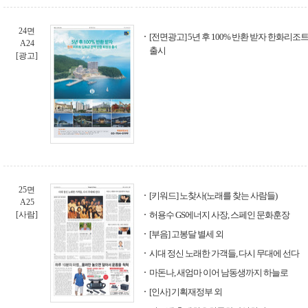
24면
[전면광고] 5년 후 100% 반환 받자 한화리
A24
출시
[광고]
25면
[키워드] 노찾사(노래를 찾는 사람들)
A25
[사람]
허용수 GS에너지 사장, 스페인 문화훈장
[부음] 고봉달 별세 외
시대 정신 노래한 가객들, 다시 무대에 선다
마돈나, 새엄마 이어 남동생까지 하늘로
[인사] 기획재정부 외