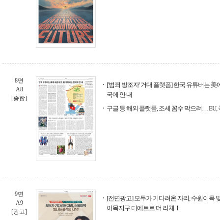
8면
['범죄 방조자' 거대 플랫폼] 한국 유튜버는 美
A8
국에 안 내
[종합]
구글 등 해외 플랫폼, 조세 꼼수 막으려… EU,
9면
[전면광고] 모두가 기다려온 자리, 수원이목 빛
A9
이목지구 디에트르 더 리체Ⅰ
[광고]