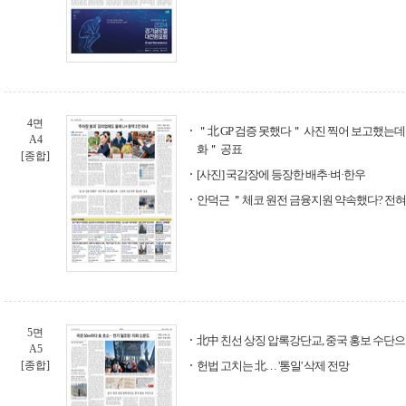
4면
＂北 GP 검증 못했다＂ 사진 찍어 보고했는데
A4
화＂ 공표
[종합]
[사진] 국감장에 등장한 배추·벼·한우
안덕근 ＂체코 원전 금융지원 약속했다? 전혀
5면
北中 친선 상징 압록강단교, 중국 홍보 수단
A5
[종합]
헌법 고치는 北… '통일' 삭제 전망