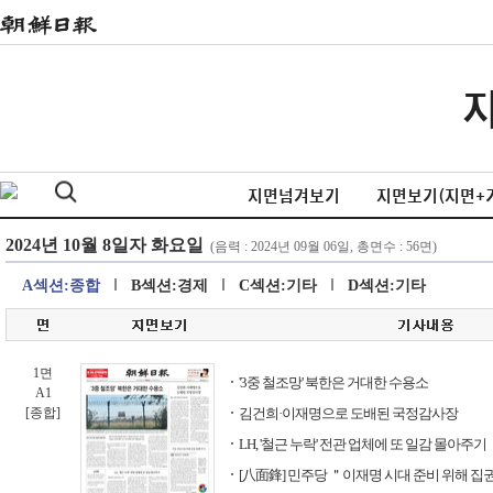
지면넘겨보기
지면보기(지면+
A섹션:종합
B섹션:경제
C섹션:기타
D섹션:기타
1면
'3중 철조망' 북한은 거대한 수용소
A1
[종합]
김건희·이재명으로 도배된 국정감사장
LH, '철근 누락' 전관 업체에 또 일감 몰아주기
[八面鋒] 민주당 ＂이재명 시대 준비 위해 집권