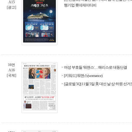
A15
행기업 롯데제이티비
[광고]
16면
여성 부호들 '워맨스'… 해리스로 대동단결
A16
[국제]
[키워드] 워맨스(womance)
[글로벌 5Q] 11월 5일 美 대선 날 상·하원 선