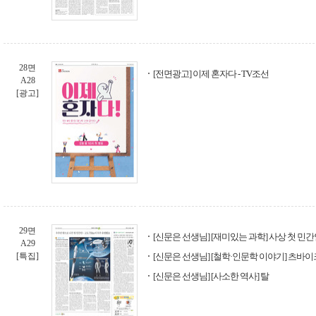
28면
[전면광고] 이제 혼자다 - TV조선
A28
[광고]
29면
[신문은 선생님] [재미있는 과학] 사상 첫 민
A29
[특집]
[신문은 선생님] [철학·인문학 이야기] 츠바
[신문은 선생님] [사소한 역사] 탈