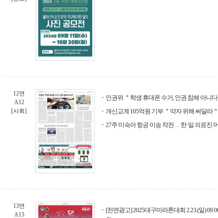
12면
인권위 ＂학생 휴대폰 수거, 인권 침해 아니
A12
[사회]
개신교계 105억원 기부 ＂약자 위해 써달라
27주 미숙아 항공 이송 작전… 한·일 의료진 
13면
[전면광고] 2025대구마라톤대회 2.23.(일) 0
A13