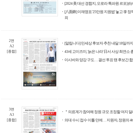
[2024 美 대선 경합지, 오로라 특파원 르포] (6
[八面鋒] 이재명표 '25만원 지원법' 놓고 李 
외
2면
[알립니다] 민세상 후보자 추천 내달 18일까
A2
[종합]
43세 고이즈미, '늙은 나라' 日서 사상 최연소 
이시바와 양강 구도… 결선 투표 땐 후보간 
3면
＂의료계가 참여해 정원 규모 조정할 여지 
A3
[종합]
의대 수시 접수 이틀 만에… 지원자, 정원의 4