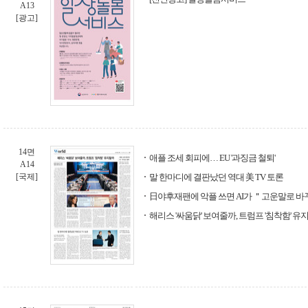
A13
[광고]
14면
애플 조세 회피에… EU '과징금 철퇴'
A14
[국제]
말 한마디에 결판났던 역대 美 TV 토론
日야후재팬에 악플 쓰면 AI가 ＂고운말로 
해리스 '싸움닭' 보여줄까, 트럼프 '침착함' 유