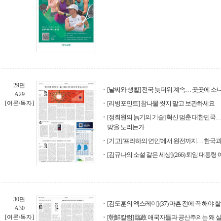
29면
[날씨와 생활] 전국 늦더위 계속… 곳곳에 소
A29
[여론/독자]
[리빙포인트] 참나물 씻지 말고 보관하세요
[정희원의 늙기의 기술] 혁신 멈춘 대한민국… 
방'을 노리는가
[기고] '프라하의 연인'에서 원전까지… 한국
[김규나의 소설 같은 세상] (266) 퇴임 대통
30면
[김도훈의 엑스레이] (37) 마흔 전에 꼭 해야 할
A30
[여론/독자]
[朝鮮칼럼] 臨政 애국자들과 공산주의는 왜