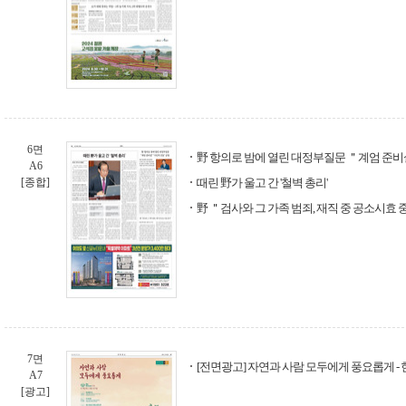
6면
野 항의로 밤에 열린 대정부질문 ＂계엄 준
A6
[종합]
때린 野가 울고 간 '철벽 총리'
野 ＂검사와 그 가족 범죄, 재직 중 공소시효
7면
[전면광고] 자연과 사람 모두에게 풍요롭게 
A7
[광고]