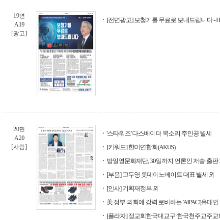
19면
[전면광고] 보청기를 무료로 보내드립니다 -
A19
[광고]
20면
'스타워즈' 다스베이더 목소리 주인공 별세
A20
[사람]
[키워드] 한미연합회(AKUS)
방일영문화재단, 30일까지 언론인 저술·출판
[부음] 고두영 롯데이노베이트 대표 별세 외
[인사] 기획재정부 외
美 정부·의회에 강력 로비하는 'AIPAC'(유대인
[플라자] 정교회한국대교구·한국천주교주