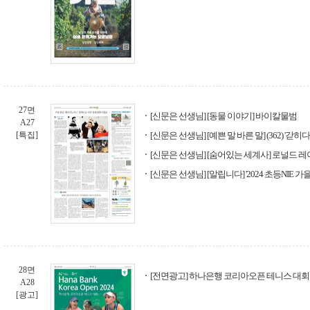
27면
[신문은 선생님] [동물 이야기] 바이칼물범
A27
[특집]
[신문은 선생님] [예쁜 말 바른 말] (362) '갇히다
[신문은 선생님] [숨어있는 세계사] 로널드 
[신문은 선생님] [알립니다] '2024 초등NIE 
28면
[전면광고] 하나은행 코리아오픈 테니스 대회
A28
[광고]