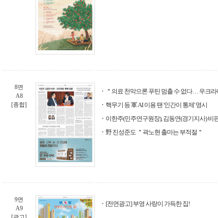
8면
＂의료 천막으론 푸틴 멈출 수 없다… 우크
A8
[종합]
핵무기 등 軍 AI 이용 땐 '인간이 통제' 명시
이한주(민주연구원장), 김동연(경기지사) 비판…
野 진성준도 ＂곽노현 출마는 부적절＂
9면
[전면광고] 부영 사랑이 가득한 집!
A9
[광고]