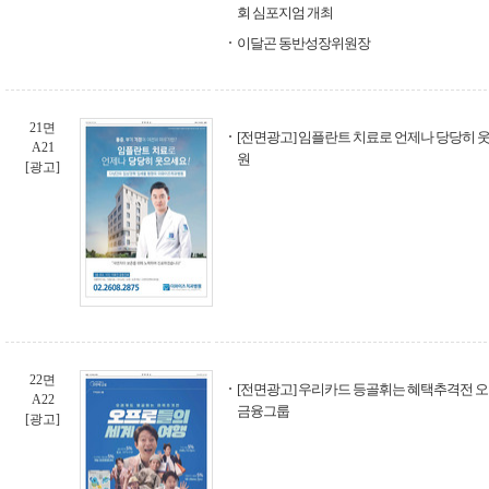
회 심포지엄 개최
이달곤 동반성장위원장
21면
[전면광고] 임플란트 치료로 언제나 당당히 웃
A21
원
[광고]
22면
[전면광고] 우리카드 등골휘는 혜택추격전 오
A22
금융그룹
[광고]