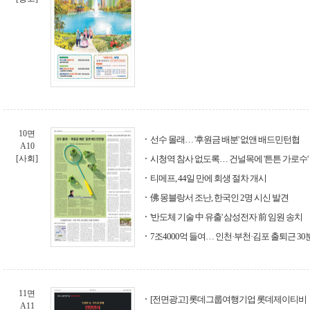
10면
선수 몰래… '후원금 배분' 없앤 배드민턴협
A10
[사회]
시청역 참사 없도록… 건널목에 '튼튼 가로수'
티메프, 44일 만에 회생 절차 개시
佛 몽블랑서 조난, 한국인 2명 시신 발견
'반도체 기술 中 유출' 삼성전자 前 임원 송치
7조4000억 들여… 인천·부천·김포 출퇴근 3
11면
[전면광고] 롯데그룹여행기업 롯데제이티비
A11