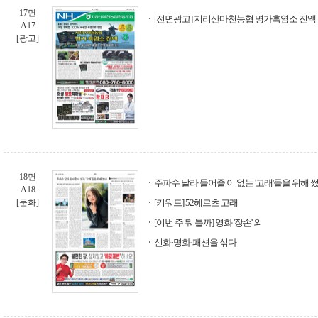
17면
[전면광고] 지리산마천농협 명가흑염소 진액
A17
[광고]
18면
주파수 달라 들어줄 이 없는 '고래'들을 위해 
A18
[문화]
[키워드] 52헤르츠 고래
[이번 주 뭐 볼까] 영화 '장손' 외
신화·명화·패션을 섞다