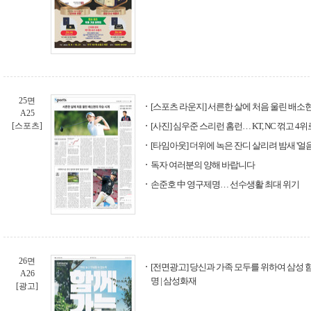
25면
[스포츠 라운지] 서른한 살에 처음 울린 배소
A25
[스포츠]
[사진] 심우준 스리런 홈런… KT, NC 꺾고 4위
[타임아웃] 더위에 녹은 잔디 살리려 밤새 '얼
독자 여러분의 양해 바랍니다
손준호 中 영구제명… 선수생활 최대 위기
26면
[전면광고] 당신과 가족 모두를 위하여 삼성 
A26
명 | 삼성화재
[광고]