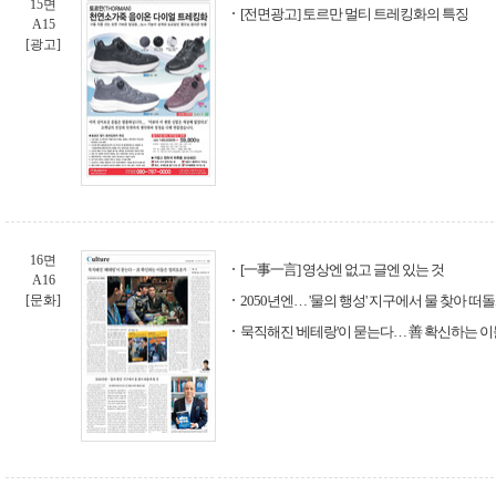
15면
[전면광고] 토르만 멀티 트레킹화의 특징
A15
[광고]
16면
[一事一言] 영상엔 없고 글엔 있는 것
A16
[문화]
2050년엔… '물의 행성' 지구에서 물 찾아 떠돌
묵직해진 '베테랑'이 묻는다… 善 확신하는 