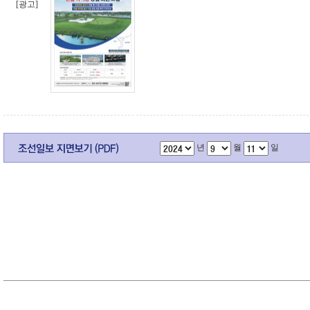
[광고]
년
월
일