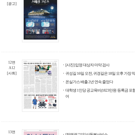
[광고]
12면
[사진] 입영 대상자 마약 검사
A12
[사회]
귀성길 16일 오전, 귀경길은 18일 오후 가장 
온실가스 배출 2년 연속 줄었다
대학생 1인당 공교육비(1823만원·등록금 포함)
어
13면
[전면광고] 일상돌봄서비스