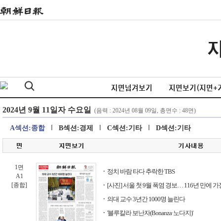
지면넘겨보기
지면보기(지면+
A섹션:종합
B섹션:경제
C섹션:기타
D섹션:기타
1면
정치 바람 타다 추락한 TBS
A1
[종합]
[사진] 서울 첫 9월 폭염 경보… 116년 만에 
의대 교수 3년간 1000명 늘린다
'블루칼라 보난자(Bonanza·노다지)'