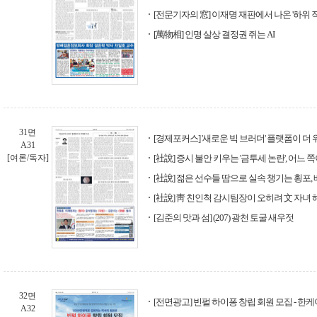
[전문기자의 窓] 이재명 재판에서 나온 '하위 직
[萬物相] 인명 살상 결정권 쥐는 AI
31면
[경제포커스] '새로운 빅 브러더' 플랫폼이 더
A31
[여론/독자]
[社說] 증시 불안 키우는 '금투세 논란', 어느
[社說] 젊은 선수들 땀으로 실속 챙기는 횡
[社說] 靑 친인척 감시팀장이 오히려 文 자녀
[김준의 맛과 섬] (207) 광천 토굴 새우젓
32면
[전면광고] 빈펄 하이퐁 창립 회원 모집 - 한
A32