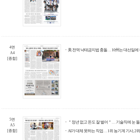
4면
美 전역 낙태금지법 충돌… 10州는 대선일에
A4
[종합]
5면
＂정년 없고 돈도 잘 벌어＂… 기술직에 눈 
A5
[종합]
AI가 대체 못하는 직업… 1위 농기계 기사, 