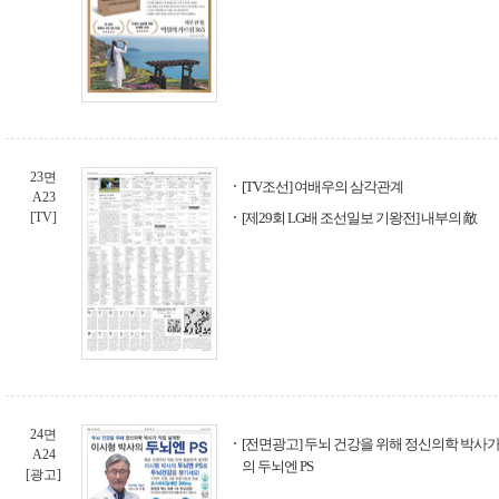
23면
[TV조선] 여배우의 삼각관계
A23
[TV]
[제29회 LG배 조선일보 기왕전] 내부의 敵
24면
[전면광고] 두뇌 건강을 위해 정신의학 박사가
A24
의 두뇌엔 PS
[광고]