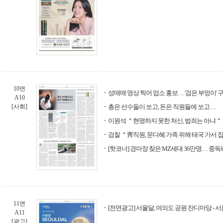
10면
성매매 영상 찍어 업소 홍보… '검은 부엉이' 
A10
[사회]
총은 선수들이 쏘고, 돈은 직원들에 쏘고…
이원석 ＂현명하지 못한 처신, 범죄는 아냐＂
검찰 ＂靑직원, 문다혜 가족 위해 태국 가서 
[핫코너] 경마장 찾은 MZ세대 36만명… 중
11면
[전면광고] 서울달, 여의도 공원 잔디마당 -
A11
[광고]