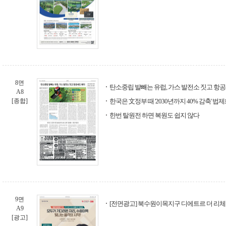
8면
탄소중립 발빼는 유럽, 가스 발전소 짓고 항
A8
[종합]
한국은 文정부 때 '2030년까지 40% 감축' 
한번 탈원전 하면 복원도 쉽지 않다
9면
[전면광고] 북수원이목지구 디에트르 더 리체 I
A9
[광고]