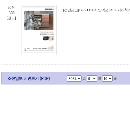
36면
[전면광고] BESPOKE AI 인덕션 | AI 식기세척기
A36
[광고]
년
월
일