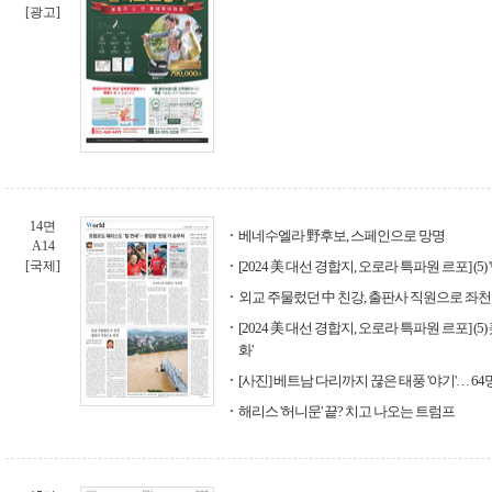
[광고]
14면
베네수엘라 野후보, 스페인으로 망명
A14
[국제]
[2024 美 대선 경합지, 오로라 특파원 르포] (5
외교 주물렀던 中 친강, 출판사 직원으로 좌천
[2024 美 대선 경합지, 오로라 특파원 르포] (
화'
[사진] 베트남 다리까지 끊은 태풍 '야기'… 6
해리스 '허니문' 끝? 치고 나오는 트럼프