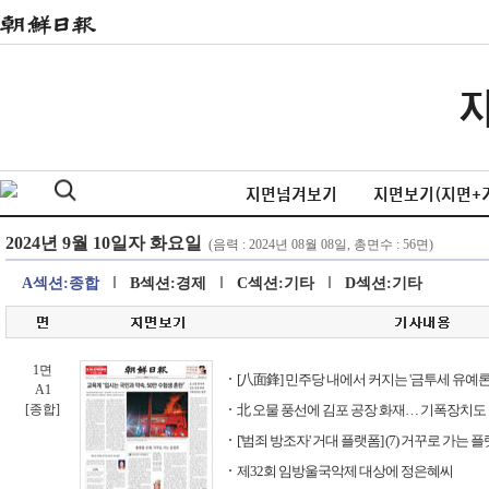
지면넘겨보기
지면보기(지면+
A섹션:종합
B섹션:경제
C섹션:기타
D섹션:기타
1면
[八面鋒] 민주당 내에서 커지는 '금투세 유예론'
A1
[종합]
北 오물 풍선에 김포 공장 화재… 기폭장치도
['범죄 방조자' 거대 플랫폼] (7) 거꾸로 가는 
제32회 임방울국악제 대상에 정은혜씨