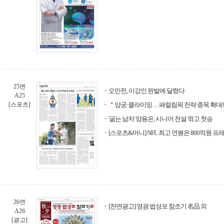
25면
오만전, 이강인 왼발에 달렸다
A25
[스포츠]
＂양궁·클라이밍… 패럴림픽 전략 종목 확
'굶는 남자' 양용은, 시니어 전설 꺾고 첫승
[스포츠&머니] NFL 최고 연봉은 800억원 프
26면
[전면광고] 영광 법성포 참조기 名品 외
A26
[광고]