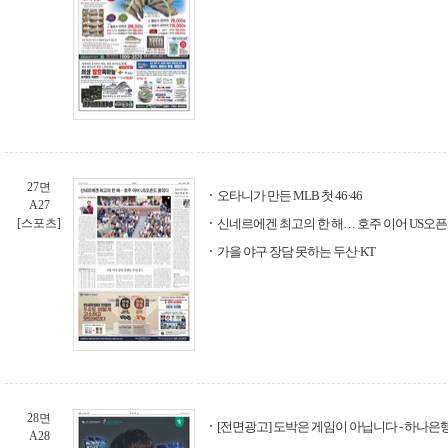
27면
오타니가 만든 MLB 첫 46·46
A27
[스포츠]
신네르에겐 최고의 한 해… 호주 이어 US오
가을 야구 장담 못하는 두산·KT
28면
[전면광고] 도박은 게임이 아닙니다 - 하나은
A28