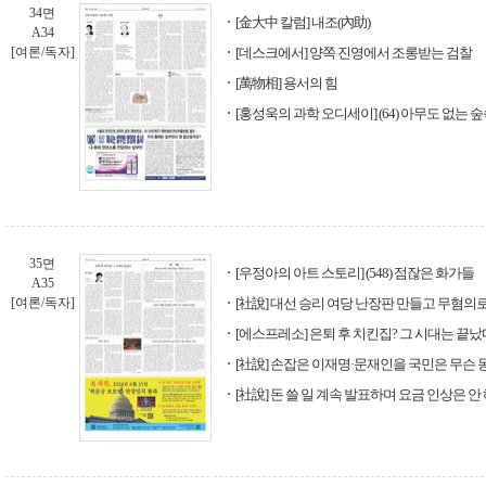
34면
[金大中 칼럼] 내조(內助)
A34
[여론/독자]
[데스크에서] 양쪽 진영에서 조롱받는 검찰
[萬物相] 용서의 힘
[홍성욱의 과학 오디세이] (64) 아무도 없는 
35면
[우정아의 아트 스토리] (548) 점잖은 화가들
A35
[여론/독자]
[社說] 대선 승리 여당 난장판 만들고 무혐의
[에스프레소] 은퇴 후 치킨집? 그 시대는 끝났
[社說] 손잡은 이재명·문재인을 국민은 무슨
[社說] 돈 쓸 일 계속 발표하며 요금 인상은 안