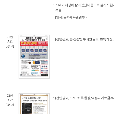
＂네가 세상에 살아있단 마음으로 살게＂ 한
족들
[인사] 문화체육관광부 외
21면
[전면광고] 눈 건강엔 루테인 골드! 초특가 찬
A21
[광고]
22면
[전면광고] 도서 - 하루 한장, 역설의 가르침 36
A22
[광고]