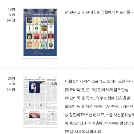
19면
[전면광고] 2024 대한민국 올해의 히트상품 
A19
[광고]
20면
다혈질의 세계적 소프라노, 오페라 도중 '무대 
A20
[사람]
[화요바둑] 일본, 19년 만에 세계 챔프 탄생
[화요바둑] 한국, 5연속 우승 향해 힘찬 출발
[화요바둑] 최정, 여자랭킹 1위 복귀… 김은지 '
故 김민배 TV조선 前 대표, 소충·사선문화상
에이스경암, 취약 계층에 1억4000만원 상당 
[부음] 서종옥씨 별세 외