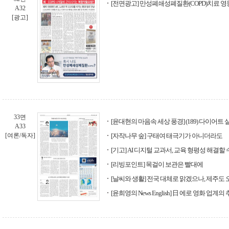
[전면광고] 만성폐쇄성폐질환(COPD)치료 
A32
[광고]
33면
[윤대현의 마음속 세상 풍경] (189) 다이어트
A33
[여론/독자]
[자작나무 숲] 구태여 태극기가 아니더라도
[기고] AI 디지털 교과서, 교육 형평성 해결할 
[리빙포인트] 목걸이 보관은 빨대에
[날씨와 생활] 전국 대체로 맑겠으나, 제주도 
[윤희영의 News English] 日 에로 영화 업계