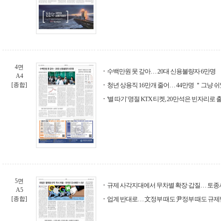
4면
수백만원 못 갚아… 20대 신용불량자 6만명
A4
[종합]
청년 상용직 16만개 줄어… 44만명 ＂그냥 
'별 따기' 명절 KTX 티켓, 20만석은 빈자리로 
5면
규제 사각지대에서 무차별 확장·갑질… 토종
A5
[종합]
업계 반대로… 文정부 때도 尹정부 때도 규