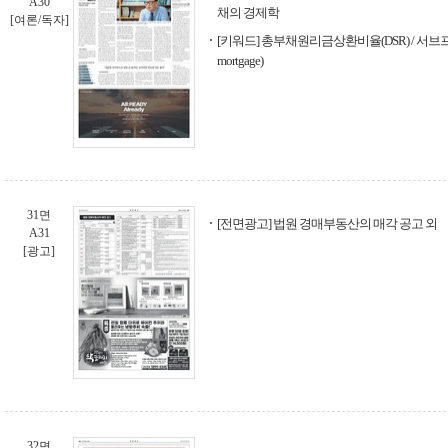
A30
채의 경제학
[여론/독자]
[키워드] 총부채원리금상환비율(DSR) / 서브프라
mortgage)
31면
[전면광고] 법원 경매부동산의 매각 공고 외
A31
[광고]
32면