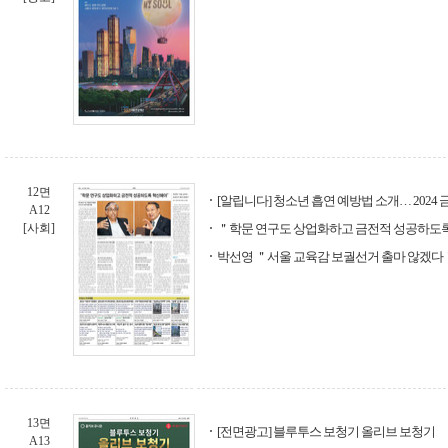
12면
[알립니다] 청소년 흡연 예방법 소개… 2024
A12
[사회]
＂학문 연구도 상업화하고 금전적 성공하도
박선영 ＂서울 교육감 보궐선거 출마 않겠다
13면
[전면광고] 블루투스 보청기 올리브 보청기
A13