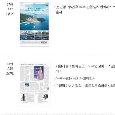
17면
[전면광고] 5년 후 100% 반환 받자 한화리
A17
출시
[광고]
18면
서편제 돌려보며 판소리 외우던 꼬마… ＂젊
A18
다＂
[문화]
[一事一言] 선풍기가 고마워서
＂끝점 아닌 시작점… 외로워도 슬퍼도 소리