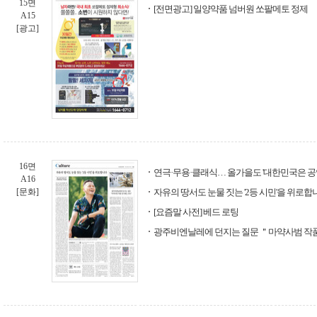
15면
[전면광고] 일양약품 넘버원 쏘팔메토 정제
A15
[광고]
16면
연극·무용·클래식… 올가을도 '대한민국은 공
A16
[문화]
자유의 땅서도 눈물 짓는 '2등 시민'을 위로합
[요즘말 사전] 베드 로팅
광주비엔날레에 던지는 질문 ＂마약사범 작