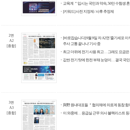
교육계 ＂입시는 국민과 약속, 50만 수험생 
[키워드] 사전 지정제 / 사후 추정제
2면
[바로잡습니다] 9월 9일 자 A2면 '줄기세포 
A2
주사 고통 끝나나' 기사 중
[종합]
최고 더위에 전기 사용 최고… 그래도 요금은 
값싼 전기 탓에 한전 부채 눈덩이… 결국 국
3면
與野 원내대표들 ＂협의체에 의료계 동참 함
A3
[종합]
이 와중에… 응급실 근무 의사 블랙리스트 등