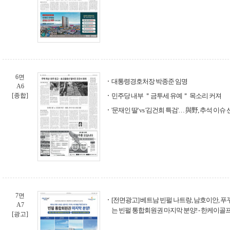
6면
대통령경호처장 박종준 임명
A6
[종합]
민주당 내부 ＂금투세 유예＂ 목소리 커져
'문재인 딸' vs '김건희 특검'… 與野, 추석 이슈
7면
[전면광고] 베트남 빈펄 나트랑, 남호이안, 푸
A7
는 빈펄 통합회원권 마지막 분양! - 한케이골
[광고]