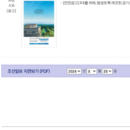
36면
[전면광고] 3대를 위해, 평생토록 깨끗한 공기
A36
[광고]
년
월
일