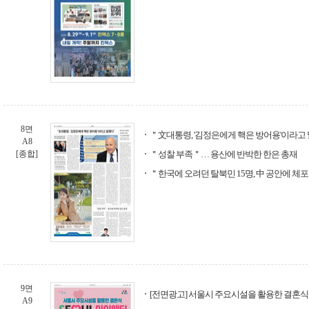
8면
＂文대통령, '김정은에게 핵은 방어용'이라고
A8
[종합]
＂성찰 부족＂… 용산에 반박한 한은 총재
＂한국에 오려던 탈북민 15명, 中 공안에 체
9면
[전면광고] 서울시 주요시설을 활용한 결혼식 
A9