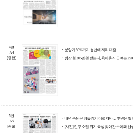
4면
분양가 80%까지 청년에 저리 대출
A4
[종합]
병장 월 205만원 받는다, 육아휴직 급여는 25
5면
내년 증원은 되돌리기 어렵지만… 후년은 협
A5
[종합]
[사진] 인구 소멸 위기 곡성 찾아간 소아과 선