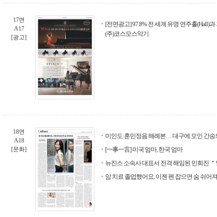
17면
[전면광고] 97.8% 전 세계 유명 연주홀(Hall
A17
(주)코스모스악기
[광고]
18면
미인도·훈민정음 해례본… 대구에 모인 간송
A18
[문화]
[一事一言] 미국 엄마, 한국 엄마
뉴진스 소속사 대표서 전격 해임된 민희진 
암 치료 졸업했어요, 이젠 펜 잡으면 숨 쉬어