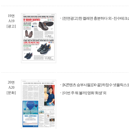
19면
[전면광고] 한 켤레면 충분하다 외 - 진수테
A19
[광고]
20면
[K콘텐츠 승부사들] [30·끝] 하정수 넷플릭
A20
[문화]
[이번 주 뭐 볼까] 영화 '희생' 외