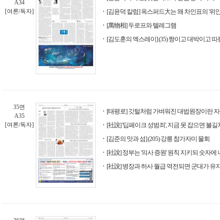
A34
[여론/독자]
[김윤덕 칼럼] 옥스퍼드大는 왜 차인표의 '위
[萬物相] 두로프와 텔레그램
[김도훈의 엑스레이] (35) 짱이고 대박이고 
35면
[태평로] 깃털처럼 가벼워진 대법원장이란 
A35
[여론/독자]
[社說] '딥페이크 성범죄', 지금 못 잡으면 불
[김준의 맛과 섬] (205) 강릉 참가자미 물회
[社說] 정부는 '의사 증원' 원칙 지키되 숫자
[社說] 병장과 하사 월급 역전되면 군대가 