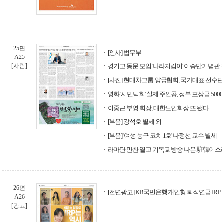
25면
[인사] 법무부
A25
[사람]
경기고 동문 모임 '나라지킴이' 이승만기념관 
[사진] 현대차그룹·양궁협회, 국가대표 선수
영화 '시민덕희' 실제 주인공, 정부 포상금 50
이중근 부영 회장, 대한노인회장 또 됐다
[부음] 강석호 별세 외
[부음] '여성 농구 코치 1호' 나정선 교수 별세
라마단 만찬 열고 기독교 방송 나온 駐韓이스
26면
[전면광고] KB국민은행 개인형 퇴직연금 IRP
A26
[광고]