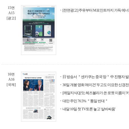
15면
[전면광고] 주유부터 M포인트까지 가득 에너지플
A15
[광고]
16면
日 방송서 ＂센카쿠는 중국 땅＂ 中 진행자 발
A16
[국제]
30일 개봉 영화 '레이건' 두고도 미묘한 신경전
[깨알지식Q] 앗, 헤즈볼라가 쏜 로켓 이름이 
대만 주민 76.5% ＂통일 반대＂
내달 10일 첫 TV토론 놓고 '샅바싸움'