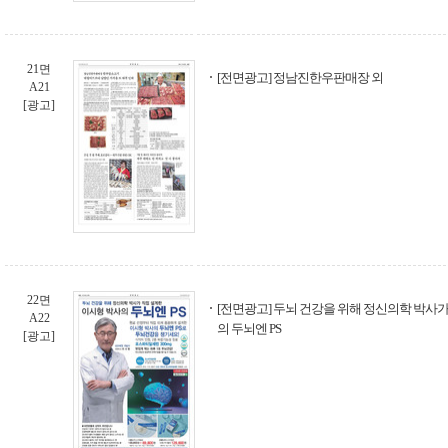
21면
[전면광고] 정남진한우판매장 외
A21
[광고]
22면
[전면광고] 두뇌 건강을 위해 정신의학 박사가
A22
의 두뇌엔 PS
[광고]