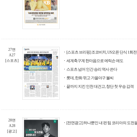
27면
[스포츠 브리핑] 조코비치, US오픈 단식 1회전
A27
[스포츠]
세계축구계 한마음으로 에릭손 애도
스포츠 넘어 인간 승리 역사 쓴다
롯데, 한화 꺾고 가을야구 불씨
끝까지 지킨 인천 대건고, 창단 첫 우승 감격
28면
[전면광고] 하나뿐인 내 편 팀 코리아의 도전
A28
[광고]