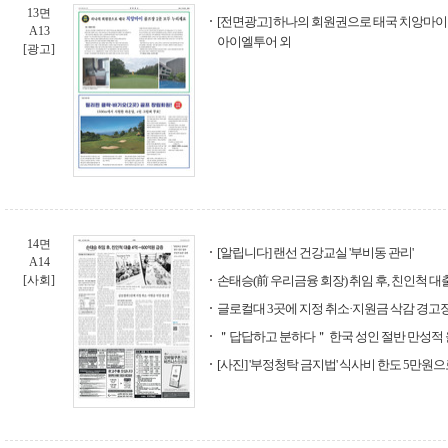
13면
[전면광고] 하나의 회원권으로 태국 치앙마이 
A13
아이엘투어 외
[광고]
14면
[알립니다] 랜선 건강교실 '부비동 관리'
A14
[사회]
손태승(前 우리금융 회장) 취임 후, 친인척 대
글로컬대 3곳에 지정 취소·지원금 삭감 경고
＂답답하고 분하다＂ 한국 성인 절반 만성적 
[사진] '부정청탁 금지법' 식사비 한도 5만원