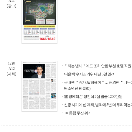
A11
[광고]
12면
＂타는 냄새＂에도 조치 안한 부천 호텔 직원
A12
[사회]
'디올백' 수사심의위 내달 6일 열려
국내팬 ＂슈가, 탈퇴해야＂… 해외팬 ＂너무 가혹
탄소년단 팬클럽)
'盧 명예훼손' 정진석 2심 벌금 1200만원
신종 사기에 쓴 계좌, 범죄에 5번 더 우려먹는
TK 통합 무산 위기