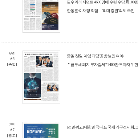
필수과 레지던트 4600명에 수련 수당 月100
한동훈·이재명 회담… '의대 증원' 의제 추진
6면
종일 '친일·계엄 괴담' 공방 벌인 여야
A6
[종합]
＂금투세 폐지 부자감세? 1400만 투자자 위한
7면
[전면광고] 대한민국 대표 국제 가구전시회, 
A7
[광고]