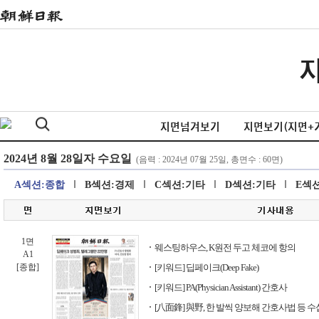
지면넘겨보기
지면보기(지면+
A섹션:종합
B섹션:경제
C섹션:기타
D섹션:기타
E섹
1면
웨스팅하우스, K원전 두고 체코에 항의
A1
[종합]
[키워드] 딥페이크(Deep Fake)
[키워드] PA(Physician Assistant) 간호사
[八面鋒] 與野, 한 발씩 양보해 간호사법 등 수