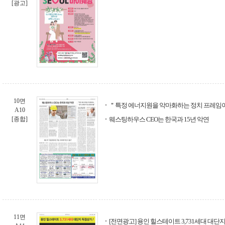
[광고]
10면
＂특정 에너지원을 악마화하는 정치 프레임
A10
[종합]
웨스팅하우스 CEO는 한국과 15년 악연
11면
[전면광고] 용인 힐스테이트 3,731세대 대단