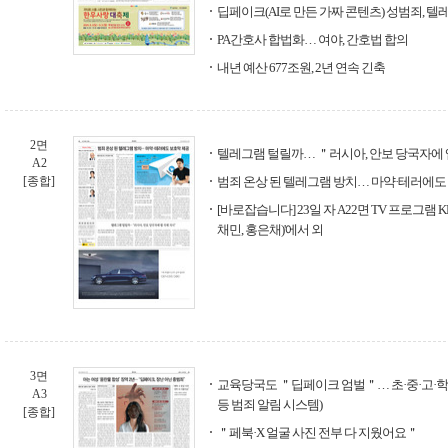
딥페이크(AI로 만든 가짜 콘텐츠) 성범죄, 텔
PA간호사 합법화… 여야, 간호법 합의
내년 예산 677조원, 2년 연속 긴축
2면
텔레그램 털릴까… ＂러시아, 안보 당국자에 
A2
[종합]
범죄 온상 된 텔레그램 방치… 마약·테러에도
[바로잡습니다] 23일 자 A22면 TV 프로그램 K
채민, 홍은채)'에서 외
3면
교육당국도 ＂딥페이크 엄벌＂… 초·중·고·학부
A3
등 범죄 알림 시스템)
[종합]
＂페북·X 얼굴 사진 전부 다 지웠어요＂