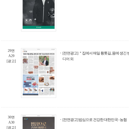
29면
[전면광고] ＂집에서 매일 황톳길, 몸에 생긴
A29
디어 외
[광고]
30면
[전면광고] 밥심으로 건강한 대한민국 - 농협
A30
[광고]