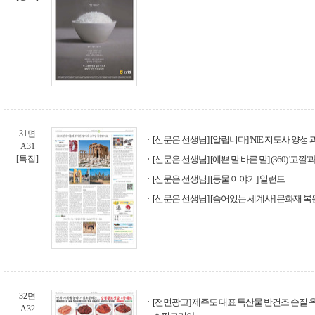
31면
[신문은 선생님] [알립니다] 'NIE 지도사 양성
A31
[특집]
[신문은 선생님] [예쁜 말 바른 말] (360) '고깔'과
[신문은 선생님] [동물 이야기] 일런드
[신문은 선생님] [숨어있는 세계사] 문화재 복
32면
[전면광고] 제주도 대표 특산물 반건조 손질 옥
A32