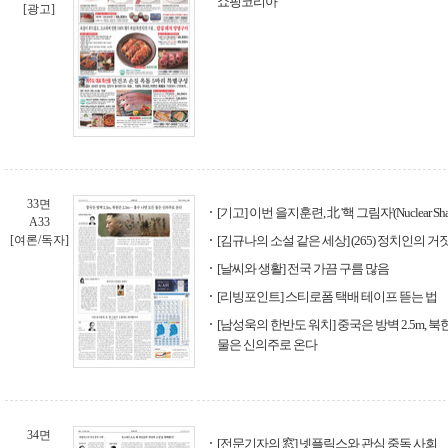
쇼핑코리아
[광고]
33면
[기고] 이번 을지훈련, 北 '핵 그림자'(Nuclear
A33
[여론/독자]
[김규나의 소설 같은 세상] (265) 정치인의 
[날씨와 생활] 전국 가끔 구름 많음
[리빙포인트] 스티로폼 택배 테이프 뜯는 법
[남성욱의 한반도 워치] 중국은 방벽 2.5m, 북
물은 신의주로 온다
34면
[전문기자의 窓] 넷플릭스와 관심 중독 사회