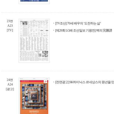
23면
[TV조선] 70세 배우의 ‘도전하는 삶’
A23
[TV]
[제29회 LG배 조선일보 기왕전] 백의 完勝譜
24면
[전면광고] SK하이닉스 르네상스의 원년을 만드는
A24
[광고]