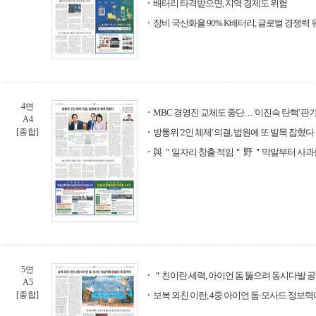
배터리 타격받으면, 지역 경제도 위험
장비 국산화율 90% K배터리, 글로벌 경쟁력
4면
MBC 경영진 교체도 중단… '이진숙 탄핵' 
A4
[종합]
방통위 '2인 체제' 의결, 법원에 또 발목 잡혔다
與 ＂일자리 창출 적임＂ 野 ＂막말부터 사
5면
＂친이란 세력, 아이언 돔 뚫으려 동시다발 
A5
[종합]
보복 외친 이란, 4중 아이언 돔·모사드 정보