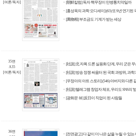
[여론/독자]
[朝鮮칼럼] 독자 핵무장이 만병통치약일까
[홍성욱의 과학 오디세이] (63) 또 9년 연
[萬物相] 부조금도 기계가 받는 세상
35면
[社說] 北 자폭 드론 실용화 단계, 우리 군은 
A35
[여론/독자]
[社說] 방송 정쟁 싸움터 된 국회 과방위, 과
[우정아의 아트 스토리] (546) 아버지와 다른 
[社說] 텔레그램 창업자 체포, 우리도 SNS의 '
[광화문·뷰] 反日이 직업이 된 사람들
36면
[전면광고] 다 같이 더 나은 삶을 누릴 수 있는