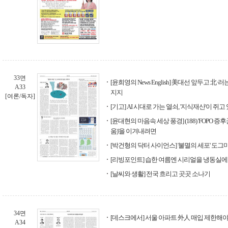
33면
[윤희영의 News English] 美대선 앞두고 北
A33
지지
[여론/독자]
[기고] AI 시대로 가는 열쇠, '지식재산'이 쥐고
[윤대현의 마음속 세상 풍경] (188) 'FOPO 
움)'을 이겨내려면
[박건형의 닥터 사이언스] '불멸의 세포' 도그
[리빙포인트] 습한 여름엔 시리얼을 냉동실에
[날씨와 생활] 전국 흐리고 곳곳 소나기
34면
[데스크에서] 서울 아파트 外人 매입 제한해
A34