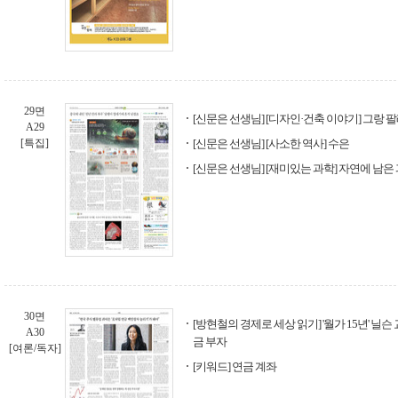
29면
[신문은 선생님] [디자인·건축 이야기] 그랑 
A29
[특집]
[신문은 선생님] [사소한 역사] 수은
[신문은 선생님] [재미있는 과학] 자연에 남은
30면
[방현철의 경제로 세상 읽기] '월가 15년' 닐
A30
금 부자
[여론/독자]
[키워드] 연금 계좌