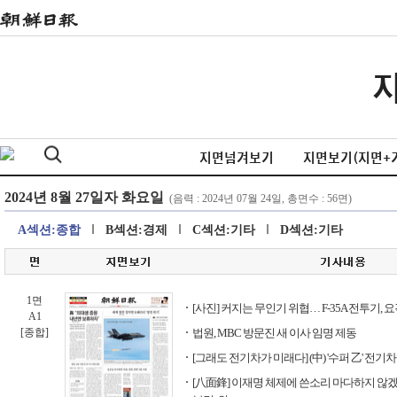
지면넘겨보기
지면보기(지면+
A섹션:종합
B섹션:경제
C섹션:기타
D섹션:기타
1면
[사진] 커지는 무인기 위협… F-35A 전투기, 
A1
[종합]
법원, MBC 방문진 새 이사 임명 제동
[그래도 전기차가 미래다] (中) '수퍼 乙' 전
[八面鋒] 이재명 체제에 쓴소리 마다하지 않겠