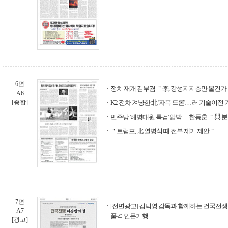
6면
정치 재개 김부겸 ＂李, 강성지지층만 볼건가
A6
[종합]
K2 전차 겨냥한 北 '자폭 드론'… 러 기술이전
민주당 '해병대원 특검' 압박… 한동훈 ＂與 
＂트럼프, 北 열병식 때 전부 제거 제안＂
7면
[전면광고] 김덕영 감독과 함께하는 건국전쟁 
A7
품격 인문기행
[광고]