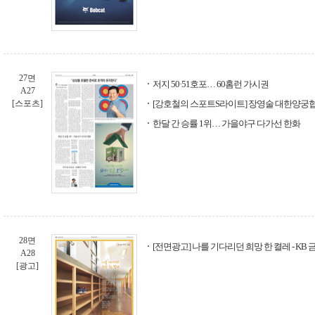
27면
저지 50·51호포… 60홈런 가시권
A27
[스포츠]
[강호철의 스포트S라이트] 장영술 대한양궁
한달 간 승률 1위… 가을야구 다가선 한화
28면
[전면광고] 나를 기다리던 희망 한 켤레 - KB
A28
[광고]