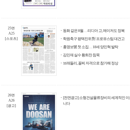
25면
동화 같은 8월… 리디아 고, 메이저도 정복
A25
[스포츠]
학원축구 평택진위 對 프로유스팀 대건고
홍명보號 첫 소집… 18세 양민혁 발탁
김민재 실수 황희찬 침묵
브래들리, 꼴찌 자격으로 참가해 정상
26면
[전면광고] 소형건설물류장비의 세계적인 이
A26
니다
[광고]