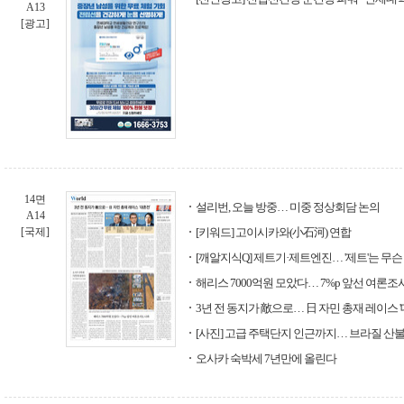
A13
[광고]
14면
설리번, 오늘 방중… 미중 정상회담 논의
A14
[국제]
[키워드] 고이시카와(小石河) 연합
[깨알지식Q] 제트기·제트엔진… '제트'는 무슨 
해리스 7000억원 모았다… 7%p 앞선 여론조
3년 전 동지가 敵으로… 日 자민 총재 레이스 '
[사진] 고급 주택단지 인근까지… 브라질 산불 
오사카 숙박세 7년만에 올린다