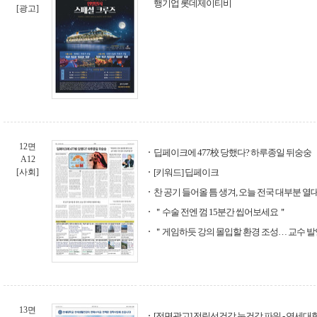
행기업 롯데제이티비
[광고]
12면
딥페이크에 477校 당했다? 하루종일 뒤숭숭
A12
[사회]
[키워드] 딥페이크
찬 공기 들어올 틈 생겨, 오늘 전국 대부분 열
＂수술 전엔 껌 15분간 씹어보세요＂
＂게임하듯 강의 몰입할 환경 조성… 교수 발언
13면
[전면광고] 전립선건강 눈건강 파워 - 연세