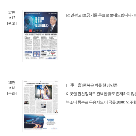
17면
[전면광고] 보청기를 무료로 보내드립니다 - 
A17
[광고]
18면
[一事一言] 행복은 벽돌 한 장만큼
A18
[문화]
이곳엔 권선징악도 완벽한 善도 존재하지 않
부소니 콩쿠르 우승자도 이 곡을 200번 연주