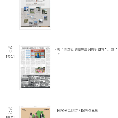
8면
與 ＂간호법, 원포인트 상임위 열자＂… 野 
A8
＂
[종합]
9면
[전면광고] 2024 서울패션로드
A9
[광고]