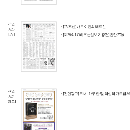
23면
[TV조선] 배우 여친의 베드신
A23
[TV]
[제29회 LG배 조선일보 기왕전] 반란 不發
24면
[전면광고] 도서 - 하루 한 장, 역설의 가르침 36
A24
[광고]