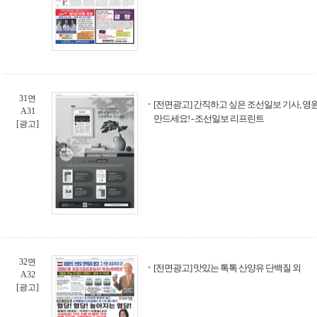
31면
[전면광고] 간직하고 싶은 조선일보 기사, 영
A31
만드세요! - 조선일보 리프린트
[광고]
32면
[전면광고] 맛있는 톡톡 산양유 단백질 외
A32
[광고]