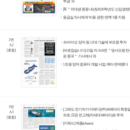
부겸. 외
與 ＂의대생 증원 내년(2026학년도 신입생)
응급실 의사에게 '비용·권한·면책' 3종 지원
2면
AI·바이오·양자 등 12대 기술에 30조원 투자
A2
[종합]
[바로잡습니다] 23일 자 A16면 ＂덩샤오핑 탄
운 중국＂ 기사에서 외
1조원 양자 컴퓨터 개발 사업, 예타 면제됐다
3면
[그래도 전기차가 미래다] (中) K배터리 휘청
A3
외로, 日은 전고체(차세대 배터리)로 추격
[종합]
[키워드] 캐즘(chasm)