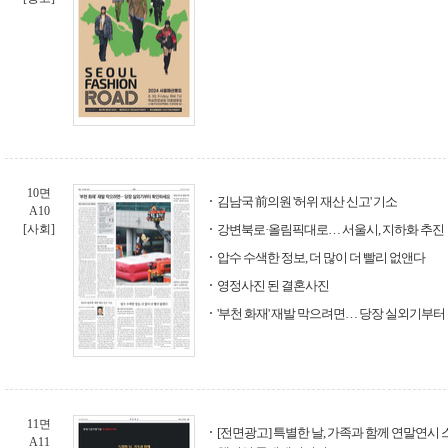
10면
김남국 前의원 '허위 재산 신고' 기소
A10
[사회]
강변북로·올림픽대로… 서울시, 지하화 추진
압수 수색한 정보, 더 많이 더 빨리 없앤다
영정사진 된 결혼사진
'부천 화재' 재발 막으려면… 당장 실외기부
11면
[전면광고] 특별한 날, 가족과 함께 연말연시
A11