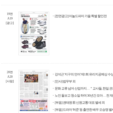
19면
[전면광고] 아놀드파마 가을 특별 할인전
A19
[광고]
20면
강석근 '지구의 언어' 제1회 유리지공예상 수
A20
[사람]
[인사] 법무부 외
문화 교류 넘어 산업까지…＂교사들, 한일 관
노인 돌보고 청소일 하며 30년간 모아… 전 재
[부음] 권태원 前 신원교통 대표 별세 외
[부음] 드라마 '허준' 등 출연한 배우 오승명 별