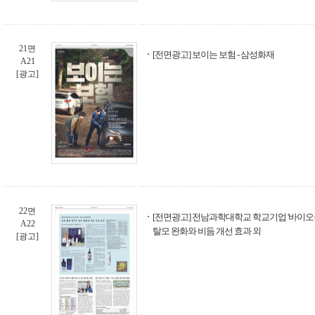
21면
[전면광고] 보이는 보험 - 삼성화재
A21
[광고]
22면
[전면광고] 전남과학대학교 학교기업 '바이오
A22
탈모 완화와 비듬 개선 효과 외
[광고]