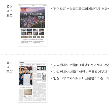
15면
[전면광고] 분당 최고급 프리미엄 단지 - 분당 
A15
[광고]
16면
[나의 현대사 보물] (61) 최정호 전 연세대 교수
A16
[문화]
[나의 현대사 보물] ＂어린 나무를 잘 가꾸자＂…
[알립니다] 독자 여러분의 '보물'을 기다립니