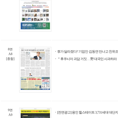
8면
李가 달라졌다? 기업인·김동연 만나고 친위
A8
[종합]
＂후쿠시마 괴담 거짓… 野 대국민 사과하라
9면
[전면광고] 용인 힐스테이트 3,731세대 대단
A9