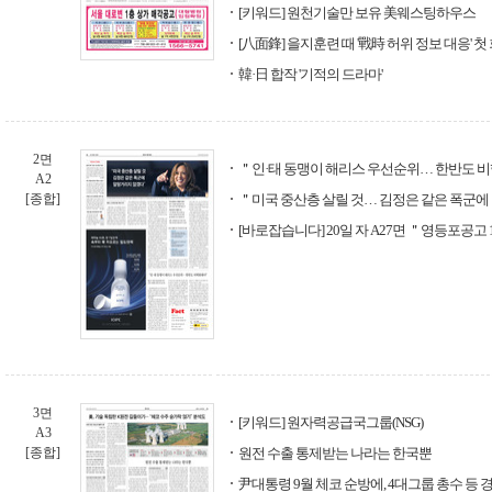
[키워드] 원천기술만 보유 美웨스팅하우스
[八面鋒] 을지훈련 때 '戰時 허위 정보 대응' 첫 
韓·日 합작 '기적의 드라마'
2면
＂인·태 동맹이 해리스 우선순위… 한반도 
A2
[종합]
＂미국 중산층 살릴 것… 김정은 같은 폭군
[바로잡습니다] 20일 자 A27면 ＂영등포공고
3면
[키워드] 원자력공급국그룹(NSG)
A3
[종합]
원전 수출 통제받는 나라는 한국뿐
尹대통령 9월 체코 순방에, 4대그룹 총수 등