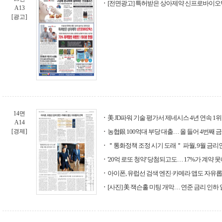
[전면광고] 특허받은 상아제약 신프로바이오
A13
[광고]
14면
美 JD파워 기술 평가서 제네시스 4년 연속 1위
A14
[경제]
농협銀 100억대 부당 대출… 올 들어 4번째 
＂통화정책 조정 시기 도래＂ 파월, 9월 금리
'20억 로또 청약' 당첨되고도… 17%가 계약 
아이폰, 유럽선 검색 엔진·카메라 앱도 자유
[사진] 美 잭슨홀 미팅 개막… 연준 금리 인하