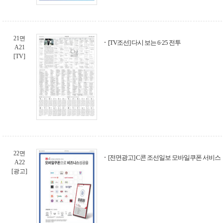
21면
[TV조선] 다시 보는 6·25 전투
A21
[TV]
22면
[전면광고] C콘 조선일보 모바일쿠폰 서비스
A22
[광고]