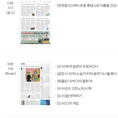
15면
[전면광고] 100% 토종 흑염소로 여름철 건강 
A15
[광고]
16면
[도서] 제국 일본의 프로파간다
A16
[Books]
[잠깐 이 저자] 소설 '마지막 왕국' 다니엘 튜더
[한줄읽기] '허구의 철학' 외
[이수은의 고전노트] 시학
[도서] 몸 번역하기
[도서] 신의 개입