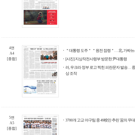
4면
＂대통령 도주＂ ＂원전 점령＂… 北, 가짜뉴
A4
[종합]
[사진] 지상작전사령부 방문한 尹대통령
러, 우크라 정부 로고 찍힌 피란문자 발송… 중
상 조작
5면
3700개 고교 야구팀 중 49校만 추린 '꿈의 무
A5
[종합]