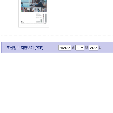
년
월
일