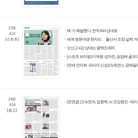
23면
NC가 폭발했다, 천적 KIA 상대로
A23
[스포츠]
세계 명문대생 한자리… 울산서 조정 실력 겨
오산고 4강 상대는 평택진위FC
[스포츠 브리핑] 이재원·성아진, 송암배 골프
[연쇄 인터뷰: 파리의 신성] (3) 최연소 금메
24면
[전면광고] 숙면과, 집중력, 뇌 건강증진 - 데이솔 
A24
[광고]