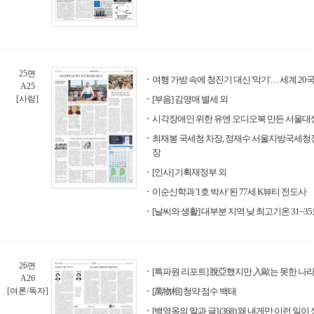
25면
여행 가방 속에 청진기 대신 '악기'… 세계 20
A25
[사람]
[부음] 김영매 별세 외
시각장애인 위한 유엔 오디오북 만든 서울대생
최재봉 국세청 차장, 정재수 서울지방국세청
장
[인사] 기획재정부 외
이순신학과 '1호 박사' 된 77세 K뷰티 전도사
[날씨와 생활] 대부분 지역 낮 최고기온 31~3
26면
[특파원 리포트] 脫亞했지만 入歐는 못한 나
A26
[여론/독자]
[萬物相] 청약 점수 백태
[백영옥의 말과 글] (368) 왜 내게만 이런 일이