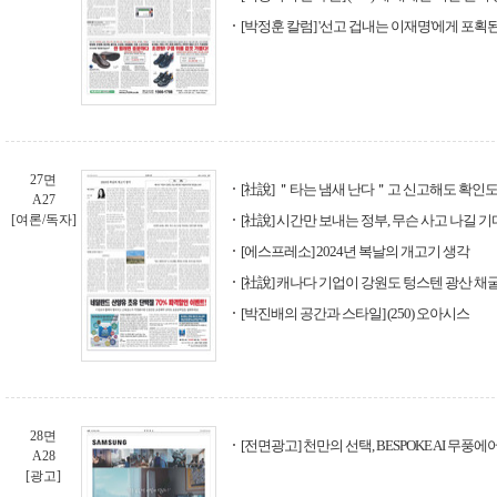
[박정훈 칼럼] '선고 겁내는 이재명'에게 포획
27면
[社說] ＂타는 냄새 난다＂고 신고해도 확인도 
A27
[여론/독자]
[社說] 시간만 보내는 정부, 무슨 사고 나길 
[에스프레소] 2024년 복날의 개고기 생각
[社說] 캐나다 기업이 강원도 텅스텐 광산 채
[박진배의 공간과 스타일] (250) 오아시스
28면
[전면광고] 천만의 선택, BESPOKE AI 무풍에
A28
[광고]