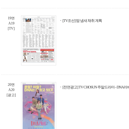
19면
[TV조선] 땀 냄새 채취 계획
A19
[TV]
20면
[전면광고] TV CHOSUN 주말드라마 - DNA러
A20
[광고]