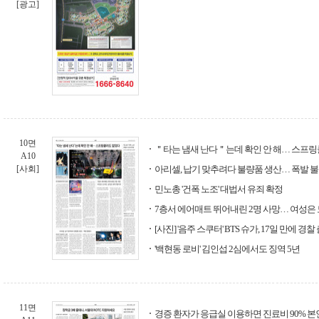
[광고]
10면
＂타는 냄새 난다＂는데 확인 안 해… 스프
A10
[사회]
아리셀, 납기 맞추려다 불량품 생산… 폭발 
민노총 '건폭 노조' 대법서 유죄 확정
7층서 에어매트 뛰어내린 2명 사망… 여성은 
[사진] '음주 스쿠터' BTS 슈가, 17일 만에 경찰
'백현동 로비' 김인섭 2심에서도 징역 5년
11면
경증 환자가 응급실 이용하면 진료비 90% 본