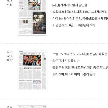
A11
[사회]
[사진] 거리에서 발레 공연을
장학금 3배 줄테니, 서울대 ROTC 지원하세요
이마 8㎝ 찢어진 김종인, 응급실 22곳서 왜 
서울 열대야 36일… 30년 만에 최다
12면
트럼프도 해리스도 아니다, 美 전당대회 꽃은 '
A12
[국제]
양안관계 긴장 풀리나
美 민주당 흑인 연사 35.7%(168명 중 60명
고이즈미, 아버지 이어 日총리 될까
13면