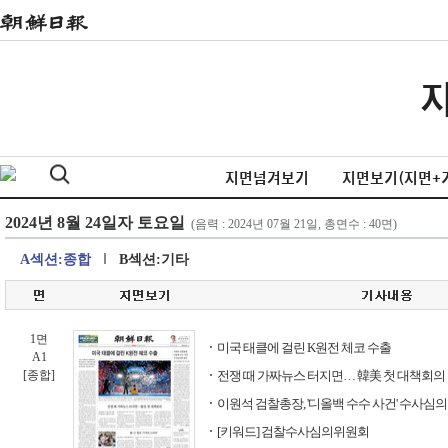
지면넘겨보기
지면보기(지면+
A섹션:종합
B섹션:기타
1면
미국 태클에 걸린 K원전 체코 수출
A1
[종합]
전쟁 때 가짜뉴스 터지면… 韓美 첫 대책회의
이원석 검찰총장, '디올백 수수 사건' 수사심
[키워드] 검찰수사심의위원회