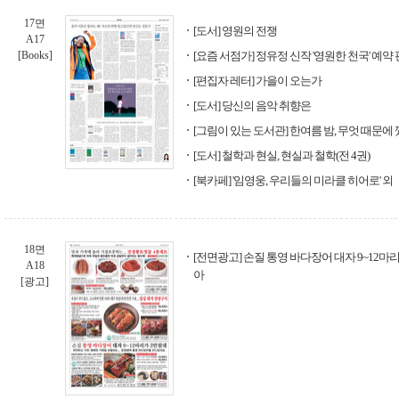
17면
[도서] 영원의 전쟁
A17
[Books]
[요즘 서점가] 정유정 신작 '영원한 천국' 예약
[편집자 레터] 가을이 오는가
[도서] 당신의 음악 취향은
[그림이 있는 도서관] 한여름 밤, 무엇 때문에 
[도서] 철학과 현실, 현실과 철학(전 4권)
[북카페] '임영웅, 우리들의 미라클 히어로' 외
18면
[전면광고] 손질 통영 바다장어 대자 9~12마
A18
아
[광고]