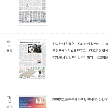
6면
취임 한 달 한동훈 ＂원래 잘 안 참는데 그간
A6
[종합]
尹 연금개혁안 발표 앞두고… 與, 토론회 열어 
與野, 민생 법안 10여건 처리 합의… 간호법
7면
[전면광고] 한국국제가구 및 인테리어산업대
A7
[광고]