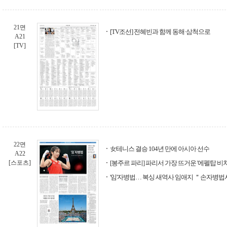
21면
[TV조선] 전혜빈과 함께 동해·삼척으로
A21
[TV]
22면
女테니스 결승 104년 만에 아시아 선수
A22
[스포츠]
[봉주르 파리] 파리서 가장 뜨거운 '에펠탑 비
'임'자병법… 복싱 새역사 임애지 ＂손자병법