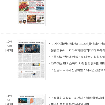
10면
[기자수첩] 한 대법관의 '도그마(독단적인 신념
A10
[사회]
물탱크 못써… 지하주차장 전기차 1대 화재에 
＂물 달라 했는데 안 줘＂ 60대 女 미화원 살
차주 과실 땐 기소까지, 차량 결함 땐 책임 면
＂신궁의 나라서 신궁처럼＂ 외국인 관광객 
11면
＂성행위 영상 퍼뜨리겠다＂ 불법 촬영 피해 올
A11
[사회]
필수의료 전공의 60% 넘게 사직