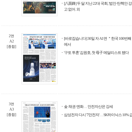
[八面鋒] 두 달 지난 22대 국회, '법안·탄핵안
고 없어. 외
2면
[바로잡습니다] 30일 자 A1면 ＂한국 100번째
A2
에서
[종합]
'구토 투혼' 김원호, 첫 母子 메달리스트 됐다
3면
金·채권·엔화… 안전자산은 강세
A3
[종합]
삼성전자 다시 '7만전자'… SK하이닉스 10% 