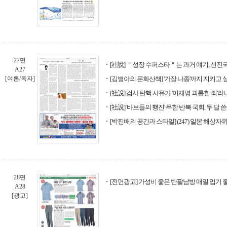
27면
[社說] ＂성장 수퍼스타＂는 과거 얘기, 선진
A27
[여론/독자]
[김별아의 문화산책] '가장 나종'까지 지키고 
[社說] 검사 탄핵 사유가 '이재명 괴롭힌 죄'라
[社說] '바보들의 행진' 무한 반복 국회, 두 달 쓴
[박진배의 공간과 스타일] (247) 일본 해상자
28면
[전면광고] 가성비 좋은 반팔남방 매일 입기 좋
A28
[광고]