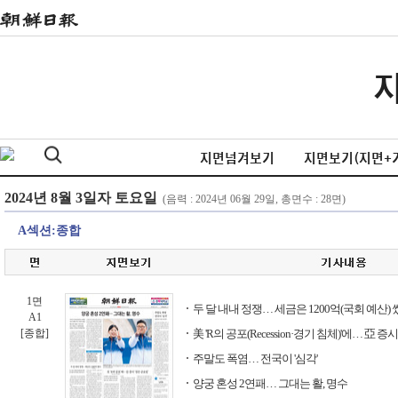
지면넘겨보기
지면보기(지면+
A섹션:종합
1면
두 달 내내 정쟁… 세금은 1200억(국회 예산)
A1
[종합]
美 'R의 공포(Recession·경기 침체)'에… 亞 증
주말도 폭염… 전국이 '심각'
양궁 혼성 2연패… 그대는 활, 명수