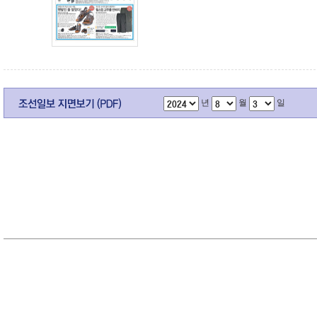
년
월
일