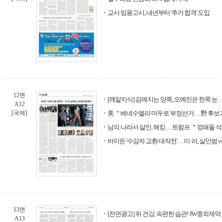
교사 임용고시, 내년부터 '추가 합격' 도입
12면
[깨알지식] 김예지는 양쪽, 오예진은 한쪽 눈…
A12
[국제]
美 ＂베네수엘라 마두로 부정선거… 野 후보
남의 나라서 살인, 해킹… 트럼프 ＂깡패들 
바이든 '수감자 교환 대작전'… 미·러, 살인범 
13면
[전면광고] 위 건강, 속편한 습관! JW중외제
A13