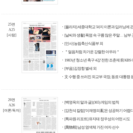
25면
[플라자] 세종대학교 '퍼지 이론과 딥러닝에 관한
A25
[사람]
[날씨와 생활] 폭염 속 구름 많은 주말… 남부
[인사] 농림축산식품부 외
＂얼음처럼 차가운 강렬한 아우라＂
1983년 '청소년 축구 4강' 전한 조춘제 前 KB
[부음] 김정항 별세 외
文 수행 중 쓰러진 외교부 국장, 동료·대통령 응
26면
[백영옥의 말과 글] (365) 게임의 법칙
A26
[여론/독자]
[강천석 칼럼] '이재명의 亂'은 성공하기 어렵
[특파원 리포트] 유지태·정우성의 어떤 시도
[萬物相] 남성 염색체 가진 여자 선수