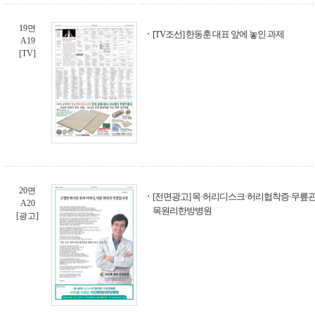
19면
[TV조선] 한동훈 대표 앞에 놓인 과제
A19
[TV]
20면
[전면광고] 목·허리디스크·허리협착증·무릎
A20
목원리한방병원
[광고]