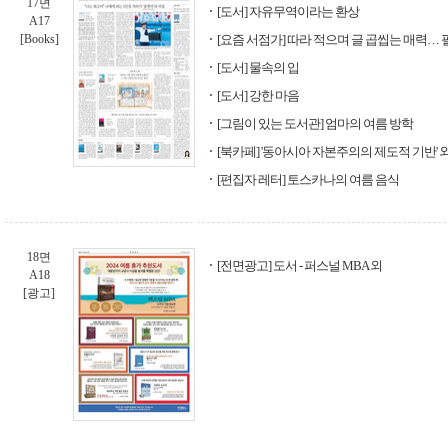
17면
[도서] 자유무역이라는 환상
A17
[Books]
[요즘 서점가] 따라 적으며 글 곱씹는 매력… 
[도서] 물속의 입
[도서] 강한 마음
[그림이 있는 도서관] 엄마의 여름 방학
[북카페] '동아시아 자본주의의 제도적 기반' 
[편집자 레터] 토스카나의 여름 음식
18면
[전면광고] 도서 - 퍼스널 MBA 외
A18
[광고]