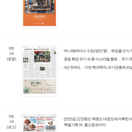
8면
하니예(하마스 수장) 방만 '쾅'… 목표물 인식 '
A8
[종합]
중동 확전 위기 속 美·이스라엘 통화… 무기 
4년 전에도… 이란 핵과학자, AI 기관총에 피
9면
[전면광고] 연평도·백령도·대청도에 어획한 10
A9
특별기획 외 - 홈쇼핑코리아
[광고]