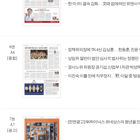
한·미·EU 결속 강화… 文때 없애려던 유엔사
6면
정책위의장에 TK 4선 김상훈… 한동훈, 친윤
A6
[종합]
상임위 절반이 법안 심사 '0', 법사위는 정쟁만
경사노위 위원장 권기섭, 산업부 1차관 박성
이진숙 이틀 만에 직무정지… 野, 이달 중 '방송
7면
[전면광고] SK하이닉스 르네상스의 원년을 만드는
A7
[광고]