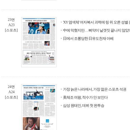
23면
'XY 염색체' 여자복서 괴력에 링 위 오른 성별
A23
[스포츠]
中에 막혔지만… 삐약이 날갯짓 끝나지 않았
日에서 조롱당한 日유도천재 아베
24면
가장 늙은 나라에서, 가장 젊은 스포츠 석권
A24
[스포츠]
美체조 여왕, 적수가 안 보인다
삼성 원태인, 데뷔 첫 완투승