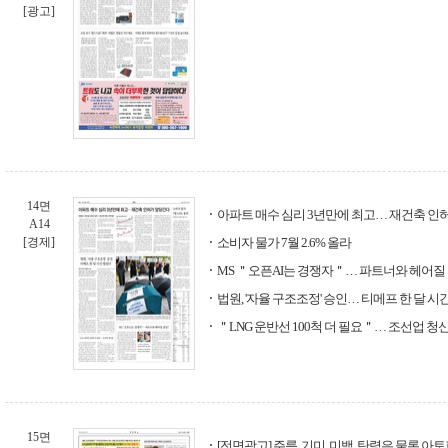
[광고]
14면
아파트 매수 심리 3년만에 최고… 재건축 인
A14
[경제]
소비자 물가 7월 2.6% 올라
MS ＂오픈AI는 경쟁자＂… 파트너와 헤어질
법원, '자율 구조조정' 승인… 티메프 한 달 시
＂LNG 운반선 100척 더 필요＂… 조선업 청
15면
[전면광고] 주름, 기미, 미백, 탄력은 물론 아토