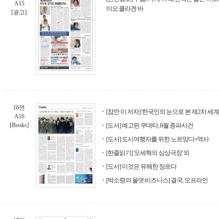
A15
이오 콜라겐 바
[광고]
16면
[잠깐 이 저자] '한국인의 눈으로 본 제2차 세
A16
[Books]
[도서] 예고된 쿠데타, 8월 종파사건
[도서] 도시여행자를 위한 노르망디×역사
[한줄읽기] '오세혁의 상상극장' 외
[도서] 이것은 유해한 장르다
[박소령의 올댓 비즈니스] 결국, 오프라인