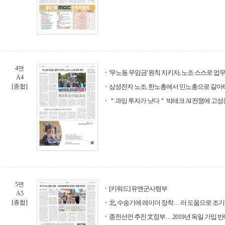
4면
'무노동 무임금' 원칙 지키자, 노조 스스로 업
A4
[종합]
삼성전자 노조, 한노총에서 민노총으로 갈아
＂과잉 투자가 낫다＂ 빅테크 AI 전쟁에 고성
5면
[키워드] 유엔군사령부
A5
[종합]
北, 수송기에 레이더 장착… 러 도움으로 
종전선언 추진 文정부… 2019년 독일 가입 