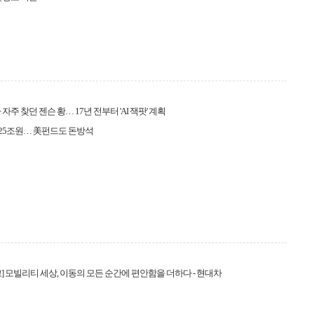
자주 찾던 젠슨 황… 17년 전부터 'AI 잭팟' 계획
125조원… 美펀드도 돈방석
] 모빌리티 세상, 이동의 모든 순간에 편안함을 더하다 - 현대차