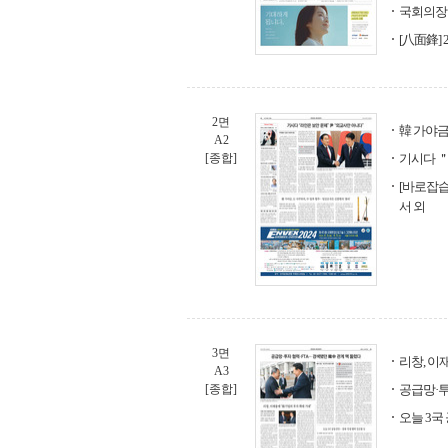
국회의장 
[八面鋒] 
2면
韓 가야금
A2
[종합]
기시다 
[바로잡습
서 외
3면
리창, 이
A3
[종합]
공급망·투
오늘 3국