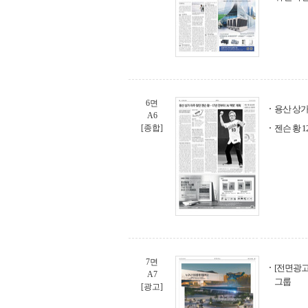
6면
용산 상가 
A6
[종합]
젠슨 황 
7면
[전면광고
A7
그룹
[광고]