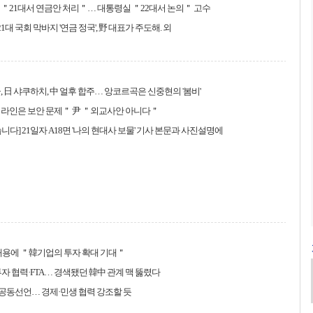
＂21대서 연금안 처리＂… 대통령실 ＂22대서 논의＂ 고수
21대 국회 막바지 '연금 정국', 野 대표가 주도해. 외
, 日 샤쿠하치, 中 얼후 합주… 앙코르곡은 신중현의 '봄비'
＂라인은 보안 문제＂ 尹 ＂외교사안 아니다＂
니다] 21일자 A18면 '나의 현대사 보물' 기사 본문과 사진설명에
재용에 ＂韓기업의 투자 확대 기대＂
자 협력·FTA… 경색됐던 韓中 관계 맥 뚫렸다
 공동선언… 경제·민생 협력 강조할 듯