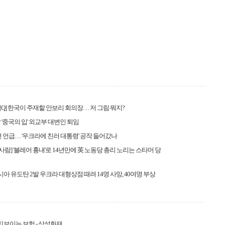
Q] 한국이 주재할 안보리 회의장… 저 그림 뭐지?
 '중국의 입' 외교부 대변인 퇴임
전 언급… '우크라에 친러 대통령' 공작 들어갔나
이 사람] '블레어 흉내'로 14년만에 英 노동당 총리 노리는 스타머 당
러시아 유도탄 2발 우크라 대형상점 때려 14명 사망, 40여명 부상
] 보이는 보험 - 삼성화재