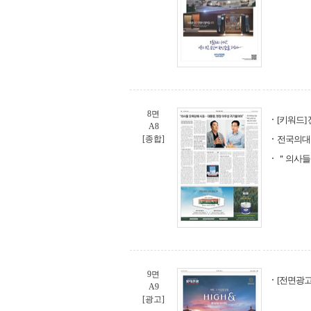
8면
[키워드]
A8
[종합]
전국의대
＂의사들
9면
[전면광고
A9
[광고]