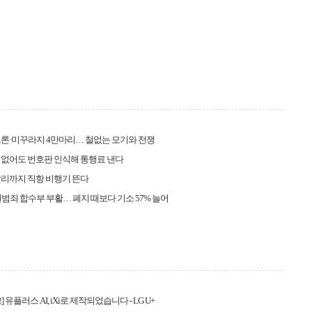
론·미꾸라지 4만마리… 철없는 모기와 전쟁
 없어도 번호판 인식해 통행료 낸다
리까지 직항 비행기 뜬다
범죄 합수부 부활… 폐지 때보다 기소 57% 늘어
 유플러스 AI, iXi로 제작되었습니다 - LG U+