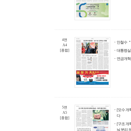
4면
안철수 ＂
A4
[종합]
대통령실 
연금개혁·
5면
['모수 개
A5
다
[종합]
['구조 개
눠 분리 