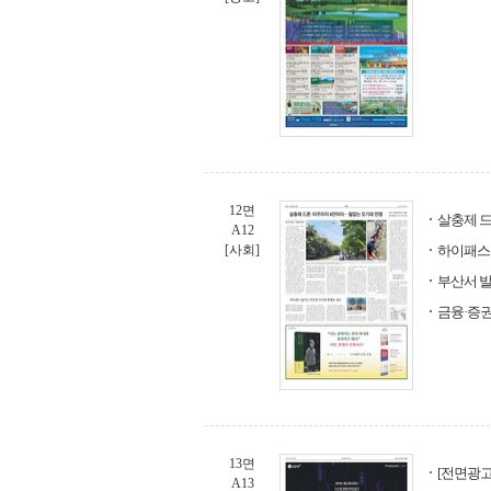
12면
살충제 드
A12
[사회]
하이패스
부산서 발
금융·증권
13면
[전면광고]
A13