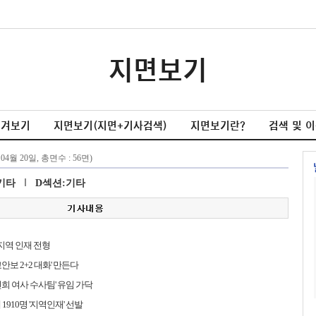
지면보기
넘겨보기
지면보기(지면+기사검색)
지면보기란?
검색 및 
기타
D섹션:기타
 지역 인재 전형
안보 2+2 대화' 만든다
건희 여사 수사팀' 유임 가닥
1910명 '지역인재' 선발