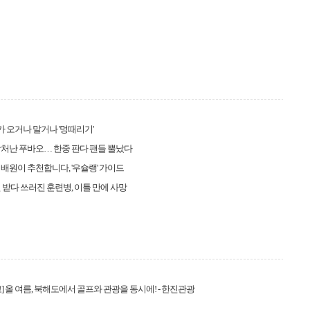
비가 오거나 말거나 '멍때리기'
처난 푸바오… 한중 판다 팬들 뿔났다
배원이 추천합니다, '우슐랭' 가이드
 받다 쓰러진 훈련병, 이틀 만에 사망
] 올 여름, 북해도에서 골프와 관광을 동시에! - 한진관광