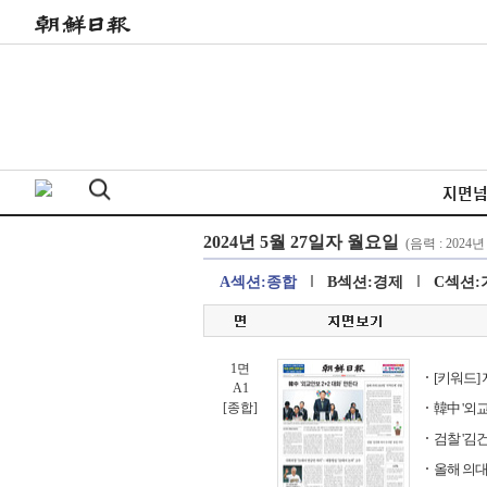
지면
A섹션:종합
B섹션:경제
C섹션:
1면
[키워드]
A1
[종합]
韓中 '외교
검찰 '김
올해 의대 