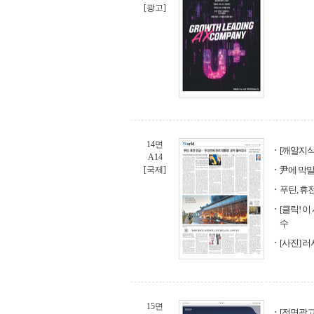
[광고]
14면
[깨알지식
A14
[국제]
尹에 막말
푸틴, 휴
[클릭! 
수
[사진] 
15면
[전면광고