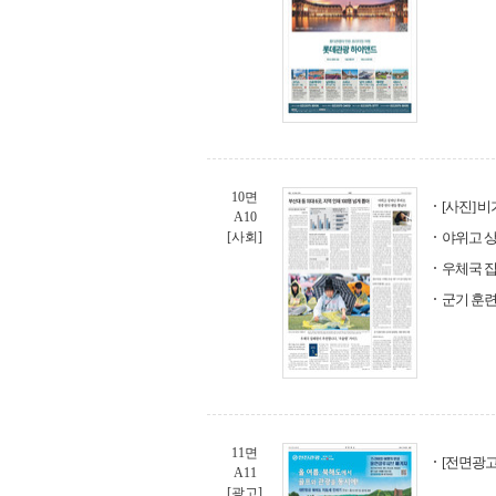
10면
[사진] 
A10
[사회]
야위고 상
우체국 집
군기 훈련
11면
[전면광고
A11
[광고]