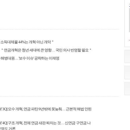
소득대체율 44%는 개혁 아닌 개악＂
＂연금개혁은 청년 세대에 큰 영향… 국민 의사 반영할 필요＂
해병대원… '보수 이슈' 공략하는 이재명
혁' 3Q] 모수 개혁, 연금 파탄 9년밖에 못늦춰… 근본적 해법 안된
혁' 4Q] 구조 개혁, 전체 연금 새판 짜자는 것… 신연금·구연금 나
운영도 거론