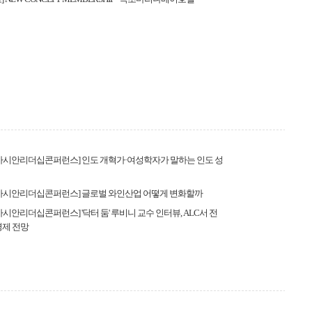
 아시안리더십콘퍼런스] 인도 개혁가·여성학자가 말하는 인도 성
 아시안리더십콘퍼런스] 글로벌 와인산업 어떻게 변화할까
 아시안리더십콘퍼런스] '닥터 둠' 루비니 교수 인터뷰, ALC서 전
경제 전망