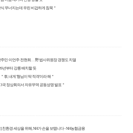
상식 무너지는데 우린 비겁하게 침묵＂
박주민·이언주·전현희… 野 법사위원장 경쟁도 치열
 2026년부터 강릉 배치할 듯
＂李, 내게 '형님이 딱 적격'이라 해＂
 3국 정상회의서 자유무역 공동성명 발표＂
] 친환경 세상을 위해, NH가 손을 보탭니다 - NH농협금융