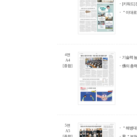
[키워드]
＂이대로 
4면
기술력 높
A4
[종합]
佛의 총력
5면
＂해병대원
A5
[종합]
尹 ＂부처