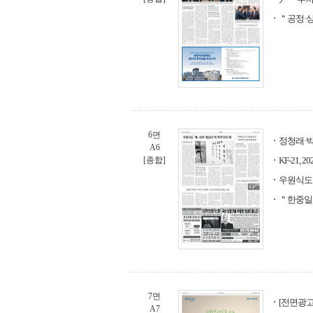
＂공정·
6면
정청래·
A6
[종합]
KF-21,
우원식도 
＂한중일
7면
[전면광고
A7