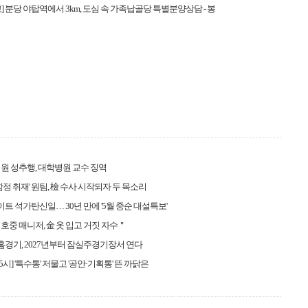
] 분당 야탑역에서 3km, 도심 속 가족납골당 특별분양상담 - 봉
원 성추행, 대학병원 교수 징역
'함정 취재' 원팀, 檢 수사 시작되자 두 목소리
화이트 석가탄신일… 30년 만에 '5월 중순 대설특보'
호중 매니저, 金 옷 입고 거짓 자수＂
 홈경기, 2027년부터 잠실주경기장서 연다
5시] '특수통' 저물고 '공안·기획통' 뜬 까닭은