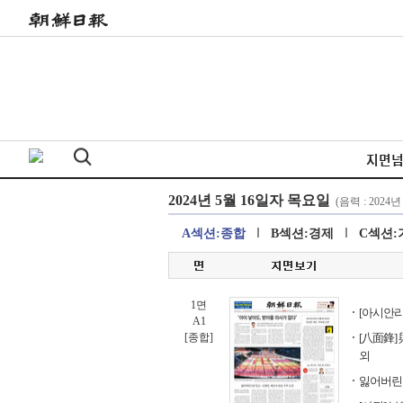
지면
A섹션:종합
B섹션:경제
C섹션:
1면
[아시안리
A1
[종합]
[八面鋒]
외
잃어버린 