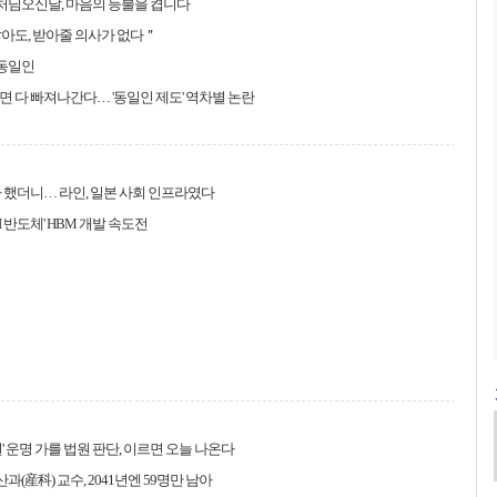
부처님오신날, 마음의 등불을 켭니다
아도, 받아줄 의사가 없다＂
 동일인
 다 빠져나간다… '동일인 제도' 역차별 논란
 했더니… 라인, 일본 사회 인프라였다
I 반도체' HBM 개발 속도전
원' 운명 가를 법원 판단, 이르면 오늘 나온다
산과(産科) 교수, 2041년엔 59명만 남아