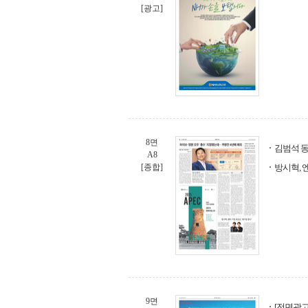
[광고]
8면
김범석 동
A8
[종합]
방시혁, 
9면
[전면광고]