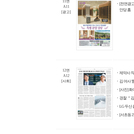
11면
[전면광고
A11
안당 홈
[광고]
12면
제약사 직
A12
[사회]
김 여사 
[사진] 
경찰 ＂김
LG·두산
[서초동 2