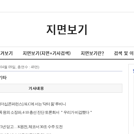
지면보기
넘겨보기
지면보기(지면+기사검색)
지면보기란?
검색 및 
기타
더십콘퍼런스] ALC에 서는 '닥터 둠' 루비니
 與 원외 소장파, 4·10 총선 진단 토론회서 ＂우리가 비겁했다＂
5년 딛고… K원전, 체코서 30조 수주 도전