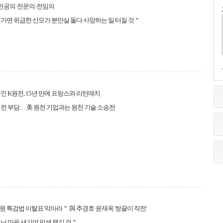
 전공의·전문의·전임의
가면 위급한 산모가 분만실 돌다 사망하는 일 터질 것＂
인 K원전, 15년 만에 프랑스와 리턴매치
전 부담… 美 원전 기업과는 원천 기술 소송전
 특검법 이탈표 막아라＂ 與 추경호·윤재옥 '쌍끌이 작전'
님 마음 새기며 민생 챙길 것＂