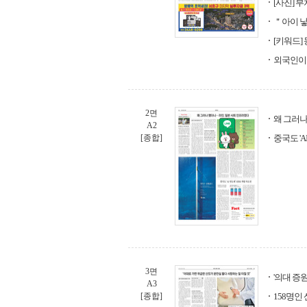
[사진] 
＂아이 낳
[키워드]
외국인이면
2면
왜 그러나
A2
[종합]
중국도 'A
3면
'의대 증
A3
[종합]
158명인 