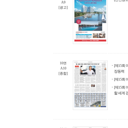
A9
[광고]
10면
[제15회
A10
장동력
[종합]
[제15회
[제15회
할 세계 