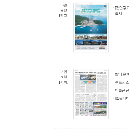
13면
[전면광고
A13
출시
[광고]
14면
빨리 온 
A14
[사회]
수도권 소
미술품 품
[알립니다