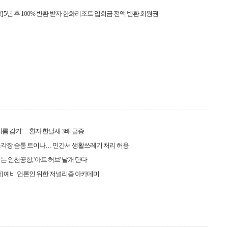
] 5년 후 100% 반환 받자 한화리조트 입회금 전액 반환 회원권
'여름 감기'… 환자 한달새 3배 급증
각장 숨통 트이나… 민간서 생활쓰레기 처리 허용
는 인천공항, '아트 허브' 날개 단다
] 예비 언론인 위한 저널리즘 아카데미