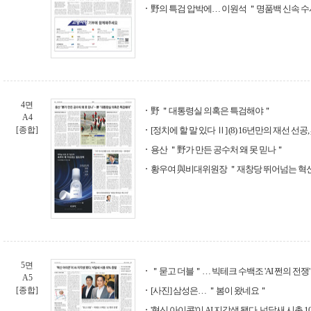
野의 특검 압박에… 이원석 ＂명품백 신속 
4면
野 ＂대통령실 의혹은 특검해야＂
A4
[종합]
[정치에 할 말 있다 Ⅱ] (8) 16년만의 재선 선공
용산 ＂野가 만든 공수처 왜 못 믿나＂
황우여 與비대위원장 ＂재창당 뛰어넘는 혁
5면
＂묻고 더블＂… 빅테크 수백조 'AI 쩐의 전쟁'
A5
[종합]
[사진] 삼성은… ＂봄이 왔네요＂
'혁신 아이콘'이 AI 지각생 됐다, 넉달새 시총 1