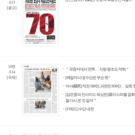
A13
[광고]
14면
＂곡창지대서 전투… 식량 원조도 막혀＂
A14
[국제]
[깨알지식 Q] 수단은 무슨 뜻?
아사(餓死) 직전 500만, 피란민 850만… 잊힌 
[김은중의 인사이드 워싱턴] 親이스라엘 집
절 다시 온 것 같아＂
[키워드] 수단 내전