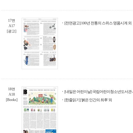
17면
[전면광고] 100년 전통의 스위스 명품시계 외
A17
[광고]
18면
[내일은 어린이날] 국립어린이청소년도서관 사
A18
[Books]
[한줄읽기] '붉은 인간의 최후' 외