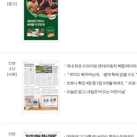
[광고]
12면
국내 최초 드라이빙 센터(자동차 복합 테마파크
A12
[사회]
＂BTS도 복무하는데… 병역 특례 없앨 수도
코로나 확진 4명 중 1명, 6개월 뒤에도 ＂피
오늘은 덥고, 내일은 '비오는 어린이날'
13면
[전면광고] 기(氣)찬 보양식 흑염소진액골드