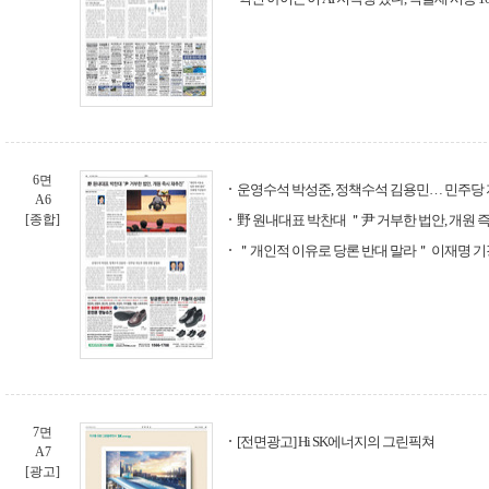
6면
운영수석 박성준, 정책수석 김용민… 민주당 
A6
[종합]
野 원내대표 박찬대 ＂尹 거부한 법안, 개원 
＂개인적 이유로 당론 반대 말라＂ 이재명 
7면
[전면광고] Hi SK에너지의 그린픽쳐
A7
[광고]