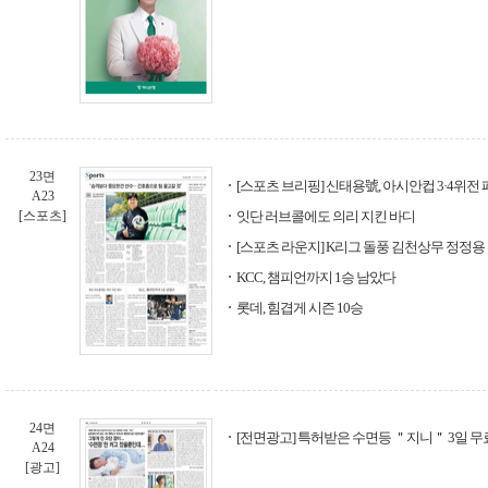
23면
[스포츠 브리핑] 신태용號, 아시안컵 3·4위전
A23
[스포츠]
잇단 러브콜에도 의리 지킨 바디
[스포츠 라운지] K리그 돌풍 김천상무 정정용
KCC, 챔피언까지 1승 남았다
롯데, 힘겹게 시즌 10승
24면
[전면광고] 특허받은 수면등 ＂지니＂ 3일 무
A24
[광고]