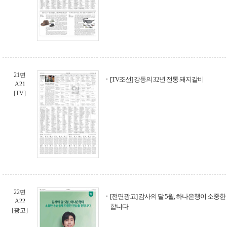
21면
[TV조선] 강동의 32년 전통 돼지갈비
A21
[TV]
22면
[전면광고] 감사의 달 5월, 하나은행이 소중
A22
합니다
[광고]