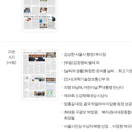
25면
김상한 서울시 행정1부시장
A25
[사람]
[부음] 김정원씨 별세 외
[날씨와 생활] 화창한 초여름 날씨… 최고 기
[인사] 과학기술정보통신부 외
의령 10남매, 어린이날 尹대통령 만난다
제16회 소강체육대상 시상식
엄홍길 대장, 결국 히말라야 미답봉 등정 성공
최태원·구광모·박정원… 복지관(서대문종합
회장들
서울시민상 수상자 98명 선정… 이정현·박규원