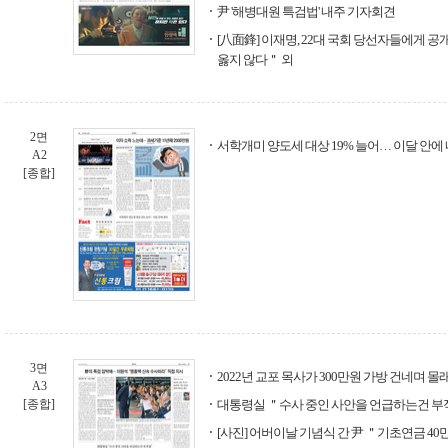
尹 '해병대원 특검법' 내주 기자회견
[八面鋒] 이재명, 22대 국회 당선자들에게 
옳지 않다＂ 외
2면
서학개미 양도세 대상 19% 늘어… 이달 안에
A2
[종합]
3면
2022년 교포 목사가 300만원 가방 건네며 
A3
[종합]
대통령실 ＂수사 중인 사안을 언급하는건 
[사진] 어버이날 기념식 간 尹 ＂기초연금 40