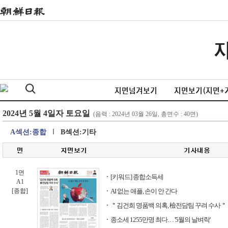
지면넘겨보기
지면보기(지면+
A섹션:종합
B섹션:기타
1면
[키워드] 종합소득세
A1
[종합]
AI 없는 애플, 손이 안 간다
＂김건희 명품백 의혹, 檢전담팀 꾸려 수사＂
종소세 1255만명 최다… '5월의 날벼락'