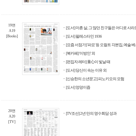
19면
[도서] 마흔 살, 그 많던 친구들은 어디로 사
A19
[Books]
[도서] 팔레스타인 1936
[요즘 서점가] '파묘' 등 오컬트 각본집, 예술
[북카페] '이방인' 외
[편집자 레터] 童心이 빛날 때
[도서] 당신이 속는 이유 외
[신승한의 소년문고] 피노키오의 모험
[도서] 엉덩이즘
20면
[TV조선] 2년 만의 영수회담 성과
A20
[TV]