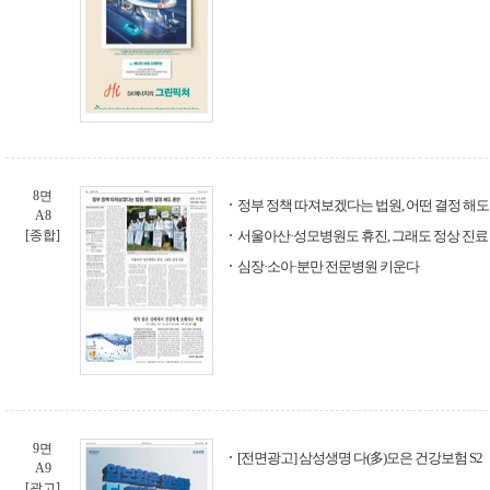
8면
정부 정책 따져보겠다는 법원, 어떤 결정 해도
A8
[종합]
서울아산·성모병원도 휴진, 그래도 정상 진료
심장·소아·분만 전문병원 키운다
9면
[전면광고] 삼성생명 다(多)모은 건강보험 S2
A9
[광고]