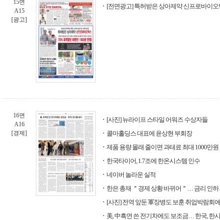
15면
[전면광고] 특허받은 상아제약 신프로바이오
A15
[광고]
16면
[사진] 뉴라이프 스타일 어워즈 수상자들
A16
[경제]
콜마홀딩스 대표에 윤상현 부회장
제품 용량 몰래 줄이면 과태료 최대 1000만원
한국타이어, 1.7조에 한온시스템 인수
네이버 놀라운 실적
한은 총재 ＂경제 상황 바뀌어＂… 금리 인하
[사진] 전역 앞둔 軍장병도 보훈 취업박람회에
美, 中흑연 쓴 전기차에도 보조금… 한국, 한