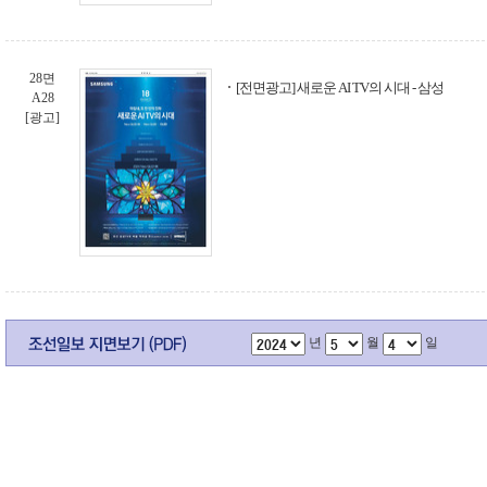
28면
[전면광고] 새로운 AI TV의 시대 - 삼성
A28
[광고]
년
월
일