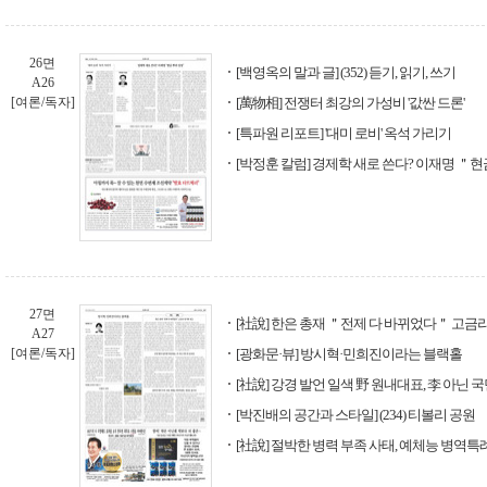
26면
[백영옥의 말과 글] (352) 듣기, 읽기, 쓰기
A26
[여론/독자]
[萬物相] 전쟁터 최강의 가성비 '값싼 드론'
[특파원 리포트] '대미 로비' 옥석 가리기
[박정훈 칼럼] 경제학 새로 쓴다? 이재명 ＂
27면
[社說] 한은 총재 ＂전제 다 바뀌었다＂ 고금
A27
[여론/독자]
[광화문·뷰] 방시혁·민희진이라는 블랙홀
[社說] 강경 발언 일색 野 원내대표, 李 아닌 
[박진배의 공간과 스타일] (234) 티볼리 공원
[社說] 절박한 병력 부족 사태, 예체능 병역