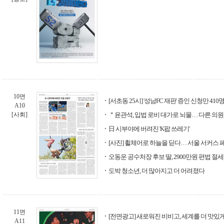
10면
[서초동 25시] '성남FC 재판' 증인 신청만 410
A10
[사회]
＂윤관석, 입법 로비 대가로 뇌물… 다른 의
日 시부야에 버려진 'K팝 쓰레기'
[사진] 휠체어로 하늘을 딛다… 서울 서커스
오동운 공수처장 후보 딸, 2900만원 편법 절세
도박 청소년, 더 많아지고 더 어려졌다
11면
[전면광고] 새로워진 비비고, 세계를 더 맛있
A11