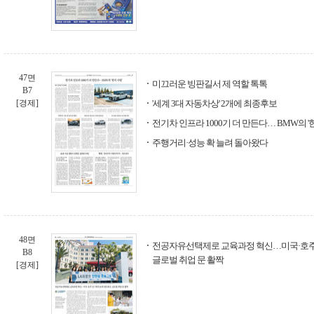
47면
미끄러운 빙판길서 제 역할 톡톡
B7
[경제]
'세계 3대 자동차상' 2개에 최종후보
전기차 인프라 1000기 더 만든다… BMW의 '
주행거리·성능 확 늘려 돌아왔다
48면
전공자유선택제로 교육과정 혁신…미국·호주 등
B8
글로벌 취업 문 활짝
[경제]