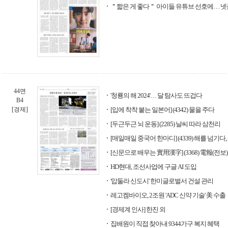
＂짧은 게 좋다＂ 아이들 유튜브 선호에… 넷
44면
'청룡의 해 2024'… 달 탐사도 뜨겁다
B4
[경제]
[입에 착착 붙는 일본어] (4342) 물을 주다
[두근두근 뇌 운동] (2285) 날씨 따라 삼천리
[매일매일 중국어 한마디] (4339) 해를 넘기
[신문으로 배우는 實用漢字] (3368) 電報(전보)
HD현대, 조선사업에 구글 AI 도입
'압둘라 신도시' 한미글로벌서 건설 관리
레고켐바이오, 2조원 'ADC 신약 기술' 美 수출
[경제계 인사] 한진 외
집배원이 직접 찾아내 9344가구 복지 혜택