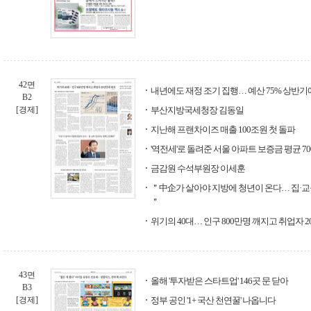
42면
내년에도 재정 조기 집행… 예산 75% 상반기
B2
[경제]
부산지방국세청장 김동일
지난해 프랜차이즈 매출 100조원 첫 돌파
'역전세'로 돌려준 서울 아파트 보증금 평균 7
금감원 수석부원장 이세훈
＂中企가 살아야 지방에 청년이 온다… 집·
＂
위기의 40대… 인구 800만명 깨지고 취업자 2
43면
올해 '투자받은 스타트업' 146곳 문 닫아
B3
[경제]
정부 공인 '1+ 국산 천연꿀' 나옵니다