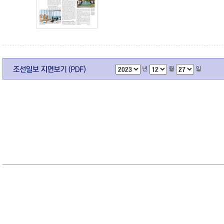
년
월
일