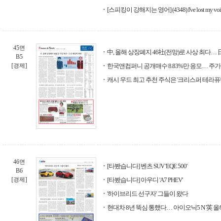
[스피킹이 강해지는 영어] (4348) I've lost my voi
45면
中, 올해 상장폐지 46社(전망)로 사상 최다…
B5
[경제]
한국앤컴퍼니 공개매수 8.83%만 응모… 주가
캐시 우드 최고 추천 주식은 '크리스퍼 테라퓨
46면
[타봤습니다] 벤츠 SUV 'EQE 500'
B6
[경제]
[타봤습니다] 아우디 'A7 PHEV'
'하이브리드 선구자' 그들이 왔다
현대차 8년 뚝심 통했다… 아이오닉5 N '英 올