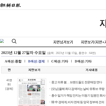
지면넘겨보기
지면보기(지면+
A섹션:종합
B섹션:경제
C섹션:기타
D섹션:기타
41면
중고 의류 붐… 브랜드들도 전문매장 연다
B1
[경제]
[모닝] 올해 최다 검색어는 날씨·유튜브·쿠팡
총수 일가가 책임 안지는 미등기 임원인 회사 
韓·中 경제계, 비자 면제 등 양국 정부에 건의