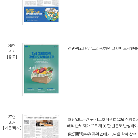
36면
[전면광고] 항상 그리워하던 고향이 도착했습니
A36
[광고]
37면
[조선일보 독자권익보호위원회 12월 정례회의]
A37
해외 판세 제대로 취재 못 한 언론도 반성해야
[여론/독자]
[東語西話] 송현공원 곁에서 1년을 함께 살며