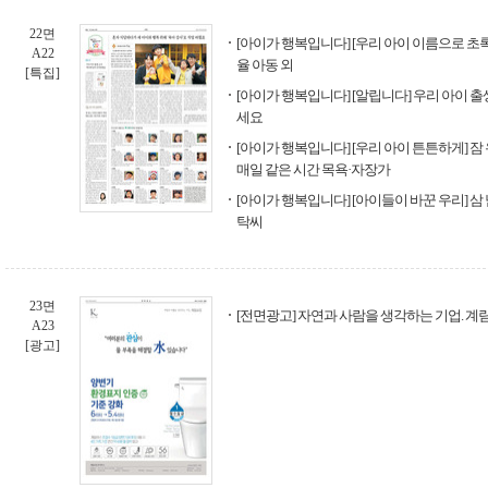
22면
[아이가 행복입니다] [우리 아이 이름으로 
A22
율 아동 외
[특집]
[아이가 행복입니다] [알립니다] 우리 아이 
세요
[아이가 행복입니다] [우리 아이 튼튼하게] 잠
매일 같은 시간 목욕·자장가
[아이가 행복입니다] [아이들이 바꾼 우리] 삼 
탁씨
23면
[전면광고] 자연과 사람을 생각하는 기업. 계
A23
[광고]