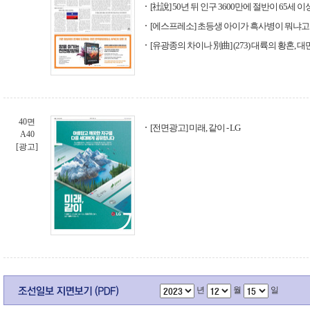
[社說] 50년 뒤 인구 3600만에 절반이 65세 
[에스프레소] 초등생 아이가 흑사병이 뭐냐고
[유광종의 차이나 別曲] (273) 대륙의 황혼,
40면
[전면광고] 미래, 같이 - LG
A40
[광고]
년
월
일