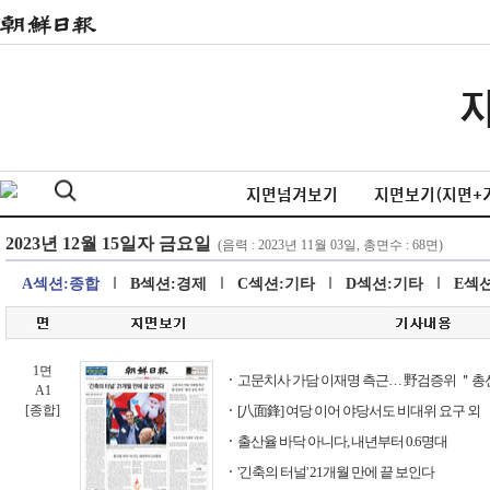
지면넘겨보기
지면보기(지면+
A섹션:종합
B섹션:경제
C섹션:기타
D섹션:기타
E섹
1면
고문치사 가담 이재명 측근… 野검증위 ＂총
A1
[종합]
[八面鋒] 여당 이어 야당서도 비대위 요구 외
출산율 바닥 아니다, 내년부터 0.6명대
'긴축의 터널' 21개월 만에 끝 보인다