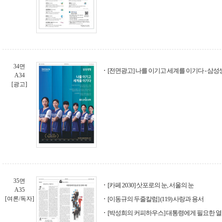
34면
[전면광고] 나를 이기고 세계를 이기다 - 삼
A34
[광고]
35면
[카페 2030] 삿포로의 눈, 서울의 눈
A35
[여론/독자]
[이동규의 두줄칼럼] (119) 사랑과 용서
[박성희의 커피하우스] 대통령에게 필요한 열