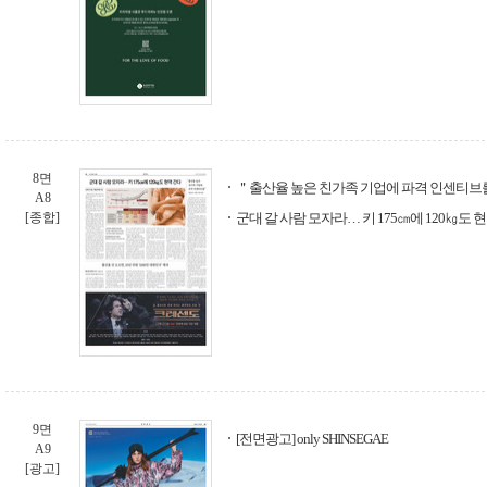
8면
＂출산율 높은 친가족 기업에 파격 인센티브
A8
[종합]
군대 갈 사람 모자라… 키 175㎝에 120㎏도 
9면
[전면광고] only SHINSEGAE
A9
[광고]