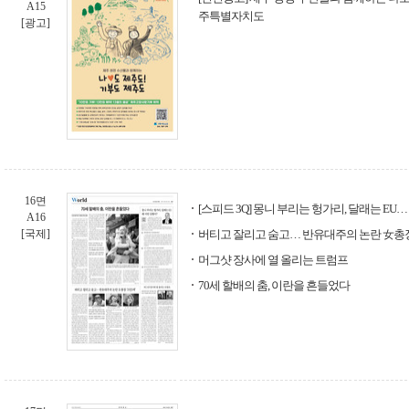
A15
주특별자치도
[광고]
16면
[스피드 3Q] 몽니 부리는 헝가리, 달래는 EU…
A16
[국제]
버티고 잘리고 숨고… 반유대주의 논란 女총장 
머그샷 장사에 열 올리는 트럼프
70세 할배의 춤, 이란을 흔들었다