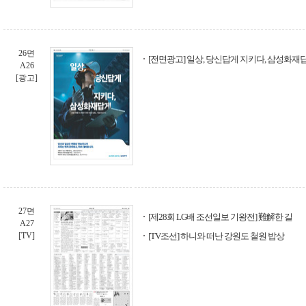
26면
[전면광고] 일상, 당신답게 지키다, 삼성화재
A26
[광고]
27면
[제28회 LG배 조선일보 기왕전] 難解한 길
A27
[TV]
[TV조선] 하니와 떠난 강원도 철원 밥상