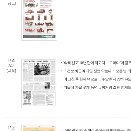
[광고]
14면
'학폭 신고' 10년 만에 최고치… 드라마 '더 글
A14
[사회]
＂건보 비급여 과잉 진료 막는다＂ 모든 병·의
비 그친 후 한파 속으로… 주말 최저 영하 14
겨울에 '가을 꽃게' 풍년… 봄처럼 알 밴 암게
15면
[전면광고] 제주 청정 수산물과 함께하는 나도 