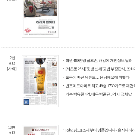
12면
회원 480만명 골프존, 해킹에 개인정보 털려
A12
[사회]
[서초동 25시] '뒷방 신세' 고법 부장판사, 
술독에 빠진 유튜브… 음담패설에 취했다
반포미도아파트 최고 49층·1739가구로 재건
가수 박유천 4억, 배우 박준규 3억 세금 체납
13면
[전면광고] 소재부터 명품입니다 - 을지나타
A13