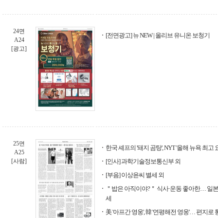
24면
[전면광고] 뉴 NEW | 올리브 유니온 보청기
A24
[광고]
25면
한국 셰프의 '돼지 곰탕', NYT '올해 뉴욕 최고 
A25
[사람]
[인사] 과학기술정보통신부 외
[부음] 이상윤씨 별세 외
＂밥은 아직이야?＂ 식사·운동 좋아한… 일본 
세
美 '아프간 영웅', 韓 '연평해전 영웅'… 편지로