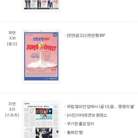
30면
[전면광고] 신한은행 IRP
A30
[광고]
31면
유럽 챔피언 앞에서 1골 1도움… '중원의 별'
A31
[스포츠]
[사진] 아데토쿤보 원맨쇼
무기한 출장 정지
황희찬 '찜'