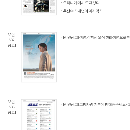
오타니가 메시 또 제쳤다
추신수 ＂내년이 마지막＂
32면
[전면광고] 생명의 혁신 오직 한화생명으로
A32
[광고]
33면
[전면광고] 고향사랑 기부에 함께해주세요 -
A33
[광고]