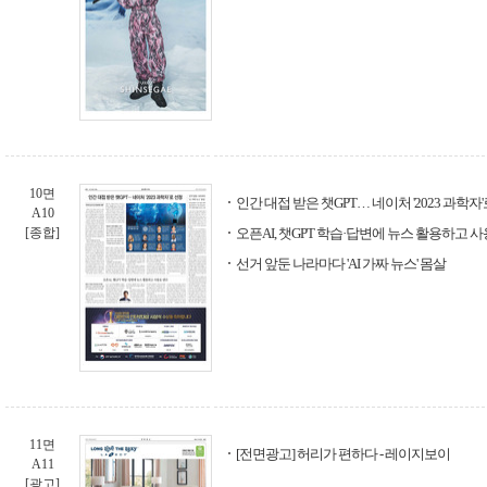
10면
인간 대접 받은 챗GPT… 네이처 '2023 과학자
A10
[종합]
오픈AI, 챗GPT 학습·답변에 뉴스 활용하고 
선거 앞둔 나라마다 'AI 가짜 뉴스' 몸살
11면
[전면광고] 허리가 편하다 - 레이지보이
A11
[광고]