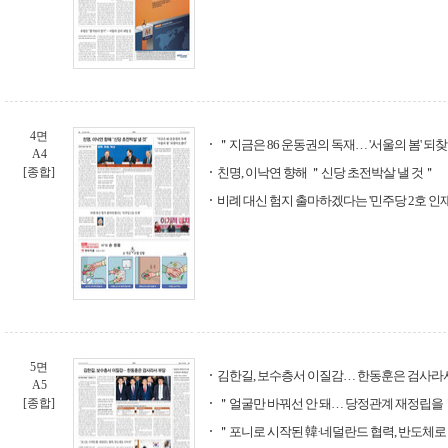
4면
＂지금은 86 운동권의 독재… '서울의 봄' 
A4
[종합]
친명, 이낙연 향해 ＂신당 초전박살 낼 것＂
비례 대신 험지 출마하겠다는 '민주당 2호 인재
5면
김한길, 보수층서 이질감… 한동훈은 검사라
A5
[종합]
＂얼굴만 바꿔선 안 돼… 당정관계 재정립을
＂포니로 시작된 韓·네덜란드 협력, 반도체로