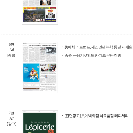
6면
美매체 ＂트럼프, 재집권땐 북핵 동결·제재완
A6
[종합]
중·러 군용기 6대, 또 카디즈 무단 침범
7면
[전면광고] 롯데백화점 식료품점 레피세리
A7
[광고]