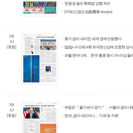
'운동권 셀프 특혜법' 강행 처리
[키워드] 점도표(點圖表·dot plot)
2면
美가 금리 내리면, 세계 경제 반등했다
A2
[종합]
[알립니다] 제14회 위국헌신상에 조중현 상사 
파월 한마디에… 한국·홍콩 증시 1% 이상 올
3면
유럽은 ＂물가보다 경기＂… 서둘러 금리 내
A3
[종합]
한국, 금리 내리자니… '가계 빚 지뢰'