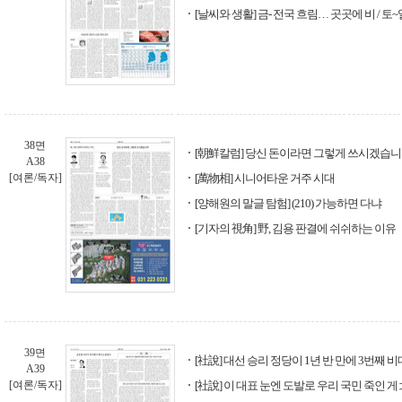
[날씨와 생활] 금- 전국 흐림… 곳곳에 비 / 토~
38면
[朝鮮칼럼] 당신 돈이라면 그렇게 쓰시겠습
A38
[여론/독자]
[萬物相] 시니어타운 거주 시대
[양해원의 말글 탐험] (210) 가능하면 다냐
[기자의 視角] 野, 김용 판결에 쉬쉬하는 이유
39면
[社說] 대선 승리 정당이 1년 반 만에 3번째 
A39
[여론/독자]
[社說] 이 대표 눈엔 도발로 우리 국민 죽인 