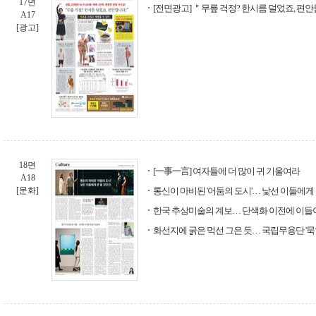
17면
[전면광고] ＂무릎 걱정? 한시름 덜었죠, 편안
A17
[광고]
18면
[一事一言] 여자들에 더 많이 귀 기울여라
A18
[문화]
통신이 마비된 '어둠의 도시'… 낯선 이들에게
한국 추상미술의 계보… 단색화 이전에 이들
화선지에 굵은 먹선 그은 듯… 국립무용단 '묵향